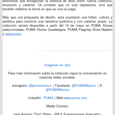
elementos que encapsulan la esencia de esta unión: fuerza colectiva,
evolución y carácter. Un símbolo que no solo representa, sino que
también redefine la forma en que se vive el juego.
Más que una propuesta de diseño, esta expresión une fútbol, cultura y
estética para construir una narrativa auténtica y con carácter propio. La
colección estará disponible a partir del 19 de mayo en PUMA Stores
seleccionadas, PUMA Stores Guadalajara, PUMA Flagship Store Madero
y
puma.com
.
Imágenes en alta.
Para más información sobre la colección sigue la conversación en
nuestras redes sociales:
Instagram:
@pumamexico
​ | Facebook:
@PUMAMexico
​ | X:
@PUMAMexico
LinkedIn: ​
PUMA
| Web:
www.puma.com
Media Contact:
José Antonio “Toto” Pérez - PR & Entertainment Specialist -