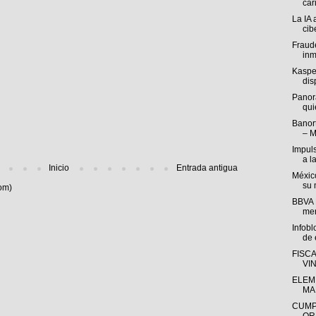
cari
La IA 
cib
Fraude
inm
Kasper
disp
Panor
qui
Banort
– M
Impul
a l
Inicio
Entrada antigua
México
su 
om)
BBVA M
mer
Infob
de e
FISC
VI
ELEM
MA
CUMP