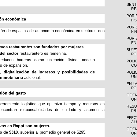
SENTE
RE
POR 
ión económica
FI
POR 
ción de espacios de autonomía económica en sectores con
FIN
POR 
EN 
evos restaurantes son fundados por mujeres.
SUJE
del sector 
restaurantero es femenina.
PO
reducen barreras como ubicación física, acceso 
POLIC
s de expansión.
CO
, digitalización de ingresos y posibilidades de 
POLI
UN
inmobiliaria 
adicional.
EN LA
PO
tión del gasto
OFIC
UN
herramienta logística que optimiza tiempo y recursos en
RESU
oncentran responsabilidades de cuidado y asumen la
PR
EFEC
A 
ivos en Rappi son mujeres.
OFIC
o de $310
, superior al promedio general de $295.
UN