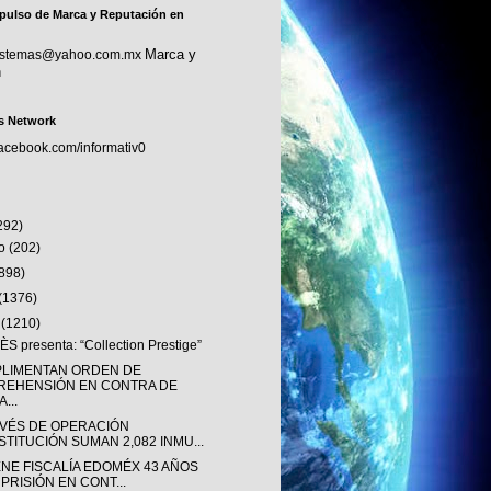
pulso de Marca y Reputación en
Marca y
sistemas@yahoo.com.mx
n
s Network
facebook.com/informativ0
292)
to
(202)
(898)
(1376)
o
(1210)
S presenta: “Collection Prestige”
LIMENTAN ORDEN DE
REHENSIÓN EN CONTRA DE
...
AVÉS DE OPERACIÓN
STITUCIÓN SUMAN 2,082 INMU...
ENE FISCALÍA EDOMÉX 43 AÑOS
 PRISIÓN EN CONT...