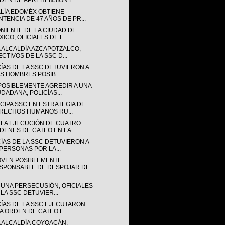
DEN DE APREHENSIÓN E...
ALÍA EDOMÉX OBTIENE
NTENCIA DE 47 AÑOS DE PR...
ONIENTE DE LA CIUDAD DE
ICO, OFICIALES DE L...
A ALCALDÍA AZCAPOTZALCO,
ECTIVOS DE LA SSC D...
CÍAS DE LA SSC DETUVIERON A
IS HOMBRES POSIB...
POSIBLEMENTE AGREDIR A UNA
UDADANA, POLICÍAS...
CIPA SSC EN ESTRATEGIA DE
RECHOS HUMANOS RU...
 LA EJECUCIÓN DE CUATRO
DENES DE CATEO EN LA...
CÍAS DE LA SSC DETUVIERON A
 PERSONAS POR LA...
OVEN POSIBLEMENTE
SPONSABLE DE DESPOJAR DE
 UNA PERSECUSIÓN, OFICIALES
 LA SSC DETUVIER...
CÍAS DE LA SSC EJECUTARON
A ORDEN DE CATEO E...
A ALCALDÍA COYOACÁN,