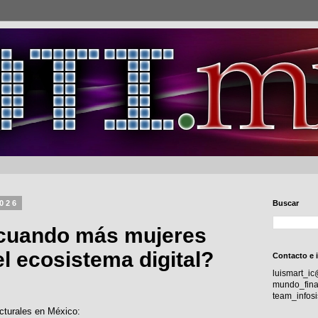
2026
Buscar
cuando más mujeres
el ecosistema digital?
Contacto e 
luismart_i
mundo_fina
team_info
ucturales en México: