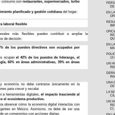
de consumo son 
restaurantes, supermercados, turbo 
PERSO
DE 
imiento planificado y gestión cotidiana
 del hogar.
EN LA
OFI
RESU
a laboral flexible
IM
OFICI
borales más flexibles pueden contribuir a ampliar la
RE
QUE
os de decisión.
EN LA
6% de los puestos directivos son ocupados por 
MAD
POLI
es ocupan 
el 42% de los puestos de liderazgo, el 
15
ía, 60% en áreas administrativas, 39% en áreas 
UN H
RE
DERI
IN
UNA 
 y economía no debe centrarse únicamente en la 
DE
ones para crecer y escalar. 
LA S
a herramientas digitales, 
el impacto trasciende al 
CI
ece el ecosistema productivo.
UN H
ra observar cómo la economía digital interactúa con 
RE
CI..
vigentes en México. Asimismo, no debe de ser una 
 de un compromiso con acciones diarias. 
EN L