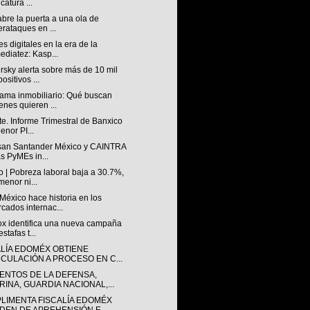
catura ...
abre la puerta a una ola de
erataques en ...
s digitales en la era de la
ediatez: Kasp...
sky alerta sobre más de 10 mil
ositivos ...
ama inmobiliario: Qué buscan
enes quieren ...
e. Informe Trimestral de Banxico
enor PI...
san Santander México y CAINTRA
as PyMEs in...
 | Pobreza laboral baja a 30.7%,
menor ni...
éxico hace historia en los
cados internac...
lox identifica una nueva campaña
stafas t...
ALÍA EDOMÉX OBTIENE
NCULACIÓN A PROCESO EN C...
ENTOS DE LA DEFENSA,
RINA, GUARDIA NACIONAL,...
LIMENTA FISCALÍA EDOMÉX