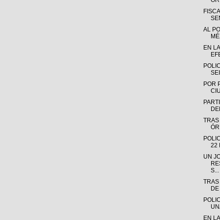
OR
FISC
SE
AL P
MÉX
EN L
EF
POLI
SE
POR 
CI
PARTI
DE
TRAS
ÓR
POLI
22
UN J
RE
S...
TRAS
DE
POLI
UN
EN L