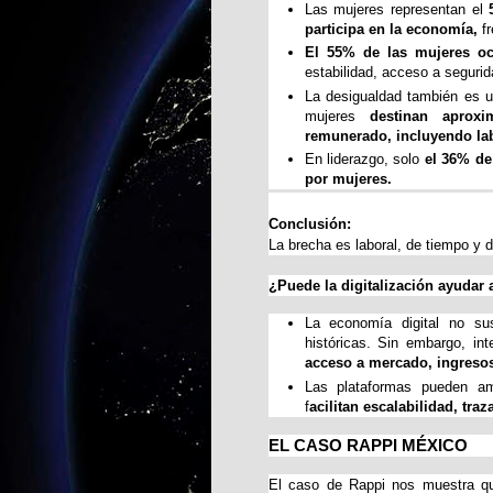
Las mujeres representan el 
participa en la economía,
 f
El 55% de las mujeres oc
estabilidad, acceso a segurid
La desigualdad también es u
mujeres 
destinan aprox
remunerado, incluyendo la
En liderazgo, solo 
el 36% de
por mujeres.
Conclusión:
La brecha es laboral, de tiempo y 
¿Puede la digitalización ayudar 
La economía digital no sust
históricas. Sin embargo, in
acceso a mercado, ingresos 
Las plataformas pueden a
f
acilitan escalabilidad, tra
EL CASO RAPPI MÉXICO
El caso de Rappi nos muestra que