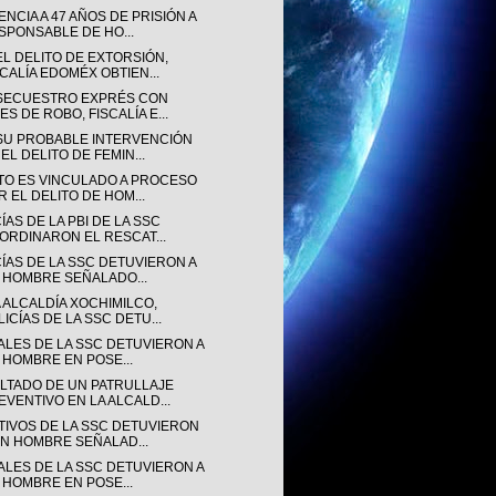
NCIA A 47 AÑOS DE PRISIÓN A
SPONSABLE DE HO...
EL DELITO DE EXTORSIÓN,
SCALÍA EDOMÉX OBTIEN...
SECUESTRO EXPRÉS CON
ES DE ROBO, FISCALÍA E...
SU PROBABLE INTERVENCIÓN
EL DELITO DE FEMIN...
TO ES VINCULADO A PROCESO
R EL DELITO DE HOM...
ÍAS DE LA PBI DE LA SSC
ORDINARON EL RESCAT...
CÍAS DE LA SSC DETUVIERON A
 HOMBRE SEÑALADO...
 ALCALDÍA XOCHIMILCO,
LICÍAS DE LA SSC DETU...
IALES DE LA SSC DETUVIERON A
 HOMBRE EN POSE...
LTADO DE UN PATRULLAJE
EVENTIVO EN LA ALCALD...
TIVOS DE LA SSC DETUVIERON
UN HOMBRE SEÑALAD...
IALES DE LA SSC DETUVIERON A
 HOMBRE EN POSE...