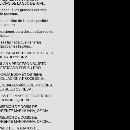
ICÍAS DE LA SSC DETUVI...
: por qué los grandes eventos
án redefinie...
 un millón de litros de posible
rocarburo...
igaciones para desarticular red de
traban...
sas fachada que generan
probantes fiscales...
 Y FISCALÍA EDOMÉX DETIENEN
ICARDO “N”, INV...
ULAN A PROCESO A SUJETO
VESTIGADO POR SU PRO...
ISCALÍA EDOMÉX OBTIENE
NCULACIÓN A PROCESO D...
NCIAN A 9 AÑOS DE PRISIÓN A
ES SUJETOS RESP...
CÍAS DE LA SSC DETUVIERON A
 HOMBRE QUE, AL ...
OSESIÓN DE DOSIS DE
ARENTE MARIHUANA, OFICIA...
OSESIÓN DE DOSIS DE
ARENTE MARIHUANA, OFICIA...
VADO DE TRABAJOS DE