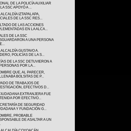
NAL DE LA POLICÍA AUXILIAR
LA SSC APOYÓ A ...
 ALCALDÍA IZTAPALAPA,
CIALES DE LA SSC RES...
LTADO DE LAS ACCIONES
PLEMENTADAS EN LA ALCA...
ALES DE LA SSC
SGUARDARON A UNA PERSONA
...
 ALCALDÍA GUSTAVO A.
ERO, POLICÍAS DE LA S...
CÍAS DE LA SSC DETUVIERON A
 PERSONAS POR LA...
OMBRE QUE, AL PARECER,
LLENABA BOLSITAS DE P...
VADO DE TRABAJOS DE
VESTIGACIÓN, EFECTIVOS D...
CIUDADANA EXTRANJERA FUE
TENIDA POR EFECTIVO...
ECRETARÍA DE SEGURIDAD
UDADANA Y FUNDACIÓN G...
OMBRE, PROBABLE
SPONSABLE DE ASALTAR A UN
.
A ALCALDÍA COYOACÁN,