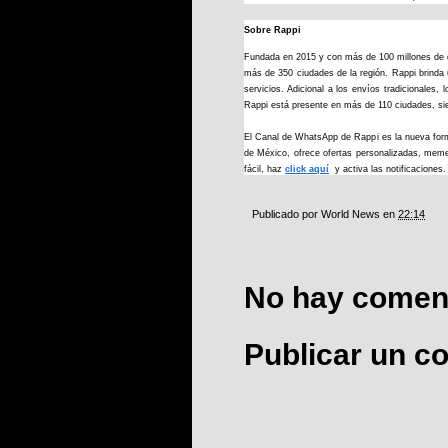
Sobre Rappi
Fundada en 2015 y con más de 100 millones de 
más de 350 ciudades de la región. Rappi brinda 
servicios. Adicional a los envíos tradicionale
Rappi está presente en más de 110 ciudades, sie
El Canal de WhatsApp de Rappi es la nueva forma
de México, ofrece ofertas personalizadas, memes
fácil, haz
click aquí
y activa las notificaciones
Publicado por
World News
en
22:14
No hay coment
Publicar un c