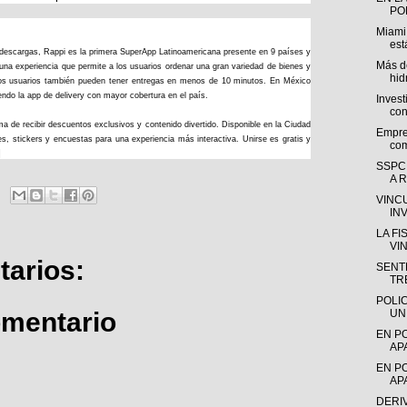
POL
Miami
est
descargas, Rappi es la primera SuperApp Latinoamericana presente en 9 países y
Más de
una experiencia que permite a los usuarios ordenar una gran variedad de bienes y
hid
s, los usuarios también pueden tener entregas en menos de 10 minutos. En México
ndo la app de delivery con mayor cobertura en el país.
Invest
con
 de recibir descuentos exclusivos y contenido divertido. Disponible en la Ciudad
Empre
, stickers y encuestas para una experiencia más interactiva. Unirse es gratis y
com
.
SSPC
A R
VINC
IN
LA F
VI
arios:
SENTE
TR
POLI
omentario
UN
EN P
AP
EN P
AP
DERI