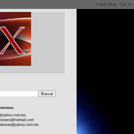
informes.
c@yahoo.com.mx
nciero@hotmail.com
sistemas@yahoo.com.mx