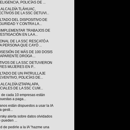
ELIGENCIA, POLICÍAS DE ...
A ALCALDÍA TLÁHUAC,
ECTIVOS DE LA SSC DETUVI...
LTADO DEL DISPOSITIVO DE
GURIDAD Y CONTRA LA...
 IMPLEMENTAR TRABAJOS DE
ESTIGACIÓN EN LA A...
ONAL DE LA SSC RESCATÓ A
A PERSONA QUE CAYÓ ...
OSESIÓN DE MÁS DE 100 DOSIS
 APARENTE DROGA ...
TIVOS DE LA SSC DETUVIERON
TRES MUJERES EN P...
LTADO DE UN PATRULLAJE
EVENTIVO, POLICÍAS DE...
 ALCALDÍA IZTAPALAPA,
ICIALES DE LA SSC CUM...
7 de cada 10 empresas están
puestas a paga...
nos están dispuestos a usar la IA
a gesti...
sky alerta sobre datos olvidados
 pueden ...
nd de pedirle a la IA “hazme una