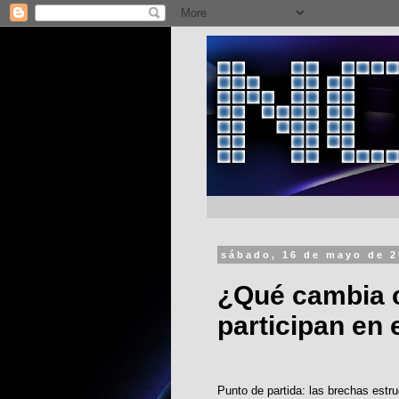
sábado, 16 de mayo de 
¿Qué cambia 
participan en 
Punto de partida: las brechas estr