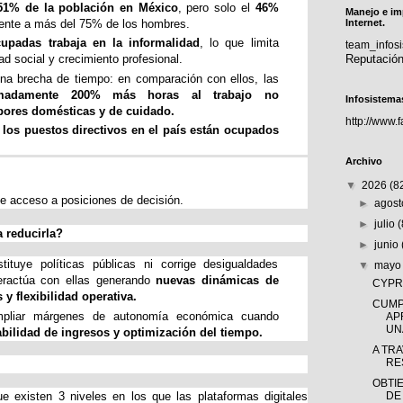
51% de la población en México
, pero solo el 
46% 
Manejo e im
rente a más del 75% de los hombres.
Internet.
upadas trabaja en la informalidad
, lo que limita 
team_info
Reputació
ad social y crecimiento profesional.
na brecha de tiempo: en comparación con ellos, las 
imadamente 200% más horas al trabajo no 
Infosistema
bores domésticas y de cuidado.
http://www.
 los puestos directivos en el país están ocupados 
Archivo
▼
2026
(8
de acceso a posiciones de decisión.
►
agos
►
julio
a reducirla?
►
junio
ituye políticas públicas ni corrige desigualdades 
▼
may
teractúa con ellas generando 
nuevas dinámicas de 
CYPRÈ
y flexibilidad operativa.
CUMP
mpliar márgenes de autonomía económica cuando 
AP
UNA
zabilidad de ingresos y optimización del tiempo.
A TR
RE
OBTI
 existen 3 niveles en los que las plataformas digitales
DE