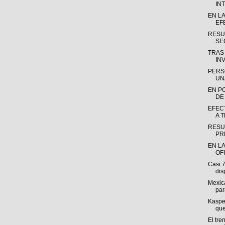
INT
EN L
EF
RESU
SE
TRAS
INV
PERS
UN
EN P
DE
EFEC
A 
RESU
PR
EN LA
OF
Casi 
dis
Mexica
par
Kasper
que
El tre