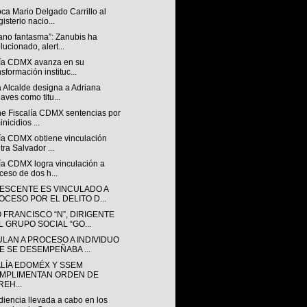
ca Mario Delgado Carrillo al
isterio nacio...
ano fantasma”: Zanubis ha
lucionado, alert...
lía CDMX avanza en su
nsformación instituc...
 Alcalde designa a Adriana
aves como titu...
ne Fiscalía CDMX sentencias por
inicidios ...
lía CDMX obtiene vinculación
tra Salvador ...
ía CDMX logra vinculación a
ceso de dos h...
ESCENTE ES VINCULADO A
OCESO POR EL DELITO D...
 FRANCISCO “N”, DIRIGENTE
L GRUPO SOCIAL “GO...
ULAN A PROCESO A INDIVIDUO
E SE DESEMPEÑABA ...
ALÍA EDOMÉX Y SSEM
MPLIMENTAN ORDEN DE
REH...
iencia llevada a cabo en los