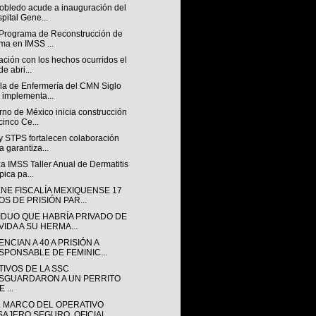
obledo acude a inauguración del
pital Gene...
a Programa de Reconstrucción de
a en IMSS ...
ación con los hechos ocurridos el
de abri...
la de Enfermería del CMN Siglo
 implementa...
no de México inicia construcción
cinco Ce...
y STPS fortalecen colaboración
a garantiza...
a IMSS Taller Anual de Dermatitis
pica pa...
ENE FISCALÍA MEXIQUENSE 17
OS DE PRISIÓN PAR...
VIDUO QUE HABRÍA PRIVADO DE
VIDA A SU HERMA...
NCIAN A 40 A PRISIÓN A
SPONSABLE DE FEMINIC...
TIVOS DE LA SSC
SGUARDARON A UN PERRITO
 ...
L MARCO DEL OPERATIVO
SAJERO SEGURO, OFICIAL...