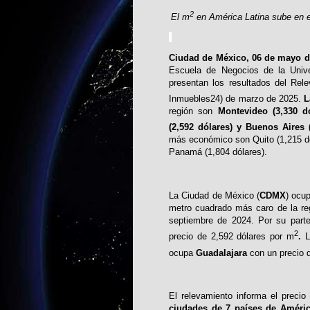
2
El m
en América Latina sube en e
Ciudad de México, 06 de mayo d
Escuela de Negocios de la Unive
presentan los resultados del Rele
Inmuebles24) de marzo de 2025.
L
región son
Montevideo (3,330 dó
(2,592 dólares) y Buenos Aires 
más económico son Quito (1,215 dól
Panamá (1,804 dólares).
La Ciudad de México (
CDMX
) ocu
metro cuadrado más caro de la re
septiembre de 2024. Por su parte
2
precio de 2,592 dólares por m
.
L
ocupa
Guadalajara
con un precio 
El relevamiento informa el preci
ciudades de 7 países de Améri