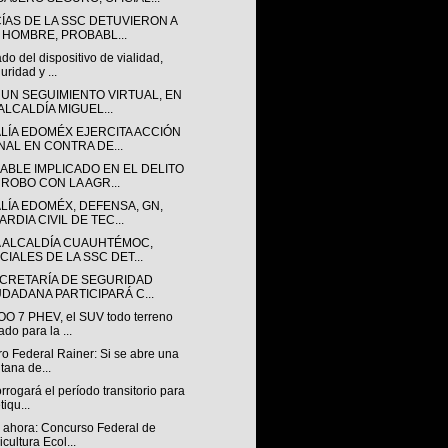
CÍAS DE LA SSC DETUVIERON A
 HOMBRE, PROBABL...
do del dispositivo de vialidad,
uridad y ...
 UN SEGUIMIENTO VIRTUAL, EN
ALCALDÍA MIGUEL...
ALÍA EDOMÉX EJERCITA ACCIÓN
NAL EN CONTRA DE...
ABLE IMPLICADO EN EL DELITO
 ROBO CON LA AGR...
LÍA EDOMÉX, DEFENSA, GN,
RDIA CIVIL DE TEC...
A ALCALDÍA CUAUHTÉMOC,
CIALES DE LA SSC DET...
ECRETARÍA DE SEGURIDAD
UDADANA PARTICIPARÁ C...
O 7 PHEV, el SUV todo terreno
ado para la ...
ro Federal Rainer: Si se abre una
tana de...
rrogará el período transitorio para
tiqu...
a ahora: Concurso Federal de
icultura Ecol...