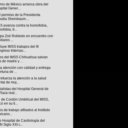
rno de México arranca obra del
pital Gener...
 permiso de la Presidenta
udia Sheinbaum....
SS avanza contra la homofobia,
ofobia, tr...
cipa Zoé Robledo en encuentro con
liares ...
ye IMSS trabajos del III
greso Internac...
os del IMSS Chihuahua salvan
a de madre y ...
a atención con calidad y entrega
rtuna de ...
efuerza la atención a la salud
tal de muj...
alistas del Hospital General de
Raza real...
 de Cordón Umbilical del IMSS,
co en su ti...
s de trabajo afiliados al Instituto
icano...
 Hospital de Cardiología del
 Siglo XXI c...