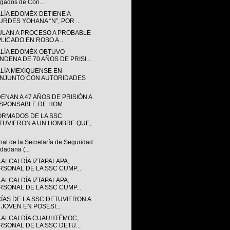
gados de Con...
ALÍA EDOMÉX DETIENE A
URDES YOHANA “N”, POR ...
ULAN A PROCESO A PROBABLE
LICADO EN ROBO A ...
ALÍA EDOMÉX OBTUVO
NDENA DE 70 AÑOS DE PRISI...
ALÍA MEXIQUENSE EN
NJUNTO CON AUTORIDADES
..
ENAN A 47 AÑOS DE PRISIÓN A
SPONSABLE DE HOM...
ORMADOS DE LA SSC
TUVIERON A UN HOMBRE QUE,
al de la Secretaría de Seguridad
dadana (...
 ALCALDÍA IZTAPALAPA,
RSONAL DE LA SSC CUMP...
 ALCALDÍA IZTAPALAPA,
RSONAL DE LA SSC CUMP...
CÍAS DE LA SSC DETUVIERON A
 JOVEN EN POSESI...
A ALCALDÍA CUAUHTÉMOC,
RSONAL DE LA SSC DETU...