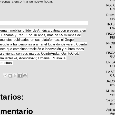
ersonas a encontrar su nuevo hogar.
POLI
UN
Deriva
seg
TRAS
LA 
ema inmobiliario líder de América Latina con presencia en
FISC
o, Panamá y Perú. Con 10 años, más de 55 millones de
PE
anuncios publicados en sus plataformas, el Grupo
PROB
ayudar a las personas a amar el lugar donde viven. Cuenta
DE
iones que combinan tradición e innovación y cubren todos
FISCA
a la vivienda con sus marcas QuintoAndar, QuintoCred,
GUA
muebles24, Adondevivir, Urbania, Plusvalía,
EN L
re otras.
OFI
LA S
CI
JAECO
cre
Minist
arios:
ven
Se pro
el e
omentario
Aplic
Agr