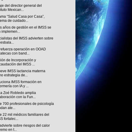
e del director general del
tituto Mexican...
ama “Salud Casa por Casa”,
tema de cuidado...
s años de gestión en el IMSS se
 implemen...
alistas del IMSS advierten sobre
desbala...
refuerza operación en OOAD
atecas con band...
ión de Incorporación y
audación del IMSS ...
eve IMSS lactancia materna
o estrategia de...
uciona IMSS formación en
ermería con IA y ...
ea Zoé Robledo amplia
aboración con la Fun...
e 700 profesionales de psicología
ndan ate...
 22 mil médicos familiares del
S fortalec...
dvierte sobre riesgos del calor
remo en t...