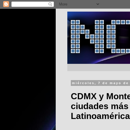
miércoles, 7 de mayo de
CDMX y Monter
ciudades más
Latinoaméric