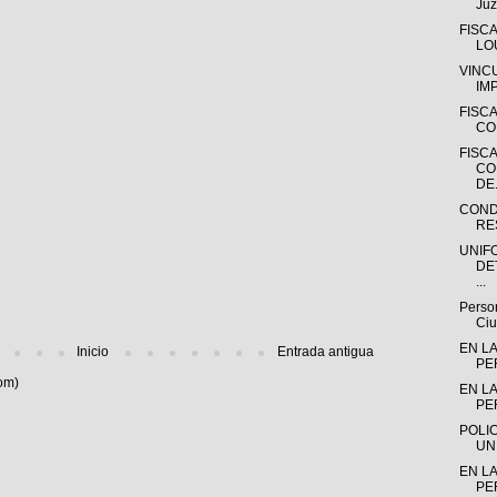
Juz
FISC
LO
VINC
IMP
FISC
CO
FISC
CO
DE.
COND
RE
UNIF
DE
...
Person
Ciu
EN LA
Inicio
Entrada antigua
PE
om)
EN LA
PE
POLI
UN
EN L
PE