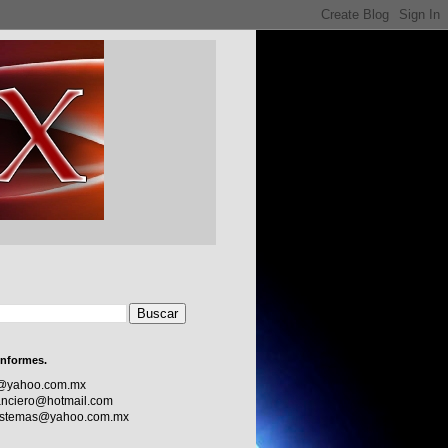
informes.
c@yahoo.com.mx
nciero@hotmail.com
sistemas@yahoo.com.mx