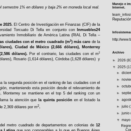
Manejo e im
l semestre 1% en dólares y baja 2% en moneda local real.
Internet.
team_info
Reputació
e 2025.
El Centro de Investigación en Finanzas (CIF) de la
rsidad Torcuato Di Tella en conjunto con
Inmuebles24
Infosistema
vamiento Inmobiliario de América Latina (RIAL Di Tella –
http://www.
2
as ciudades con el metro cuadrado (m
) más caro
de la
lares), Ciudad de México (2,666 dólares), Monterrey
Archivo
2
(2,586 dólares).
Por el contrario, las ciudades con el m
ares), Rosario (1,614 dólares), Córdoba (1,628 dólares) y
►
2026
(8
▼
2025
(1
►
dici
►
novi
pa la segunda posición en el ranking de las ciudades con el
►
octub
gión, manteniendo esta posición desde el relevamiento de
, Monterrey se mantiene en el top 5 del ranking con un
►
sept
►
agos
lama la atención que
la quinta posición
en el listado la
2
►
julio
de 2,369 dólares por m
.
►
junio
▼
may
o del metro cuadrado de departamentos en colonias de
12
Regre
Con
ca Latina
que son comparables a lo que en Buenos Aires