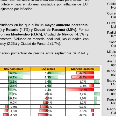
Gobie
billete y bajó en dólares ajustados por inflación de EU,
Hos
ajustada por inflación.
Con el
Cla
El IM
 ciudades en las que hubo un
mayor aumento porcentual
lesb
%) y Rosario (4.3%) y Ciudad de Panamá (2.5%)
. Por su
Parti
ron en Montevideo (-3.6%), Ciudad de México (-1.5%) y
fami
emestre. Valuado en moneda local real, las ciudades con
Conclu
rrey (2.2%) y Ciudad de Panamá (1.7%).
Con
Médic
ariación porcentual de precios entre septiembre de 2024 y
vid
Avanz
opo
IMSS r
men
Especi
La 
Banco
úni
Puesto
Mex
Recibe
CMN