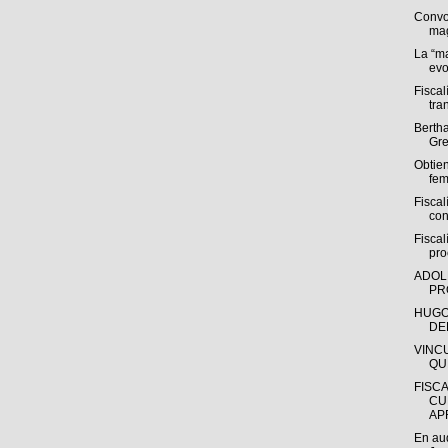
Convo
mag
La “m
evo
Fisca
tra
Bertha
Gre
Obtie
fem
Fisca
con
Fiscal
pro
ADOL
PR
HUGO
DE
VINC
QU
FISC
CU
AP
En aud