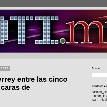
 2025
Buscar
rey entre las cinco
 caras de
Contacto e 
luismart_i
a
mundo_fina
team_info