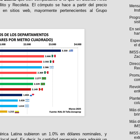
llito y Recoleta. El cómputo se hace a partir del precio
Mensaj
 en sitios web, mayormente pertenecientes al Grupo
Ins
Progr
sis
En sei
han
Especi
el 
IMSS 
Zac
Direcc
Rec
Promu
com
Revol
enf
Plant
col
Más d
bri
Más de
IMS
IMSS a
rica Latina subieron un 1.0% en dólares nominales, y
ext
al real. Es decir, la cantidad necesaria para adquirir un