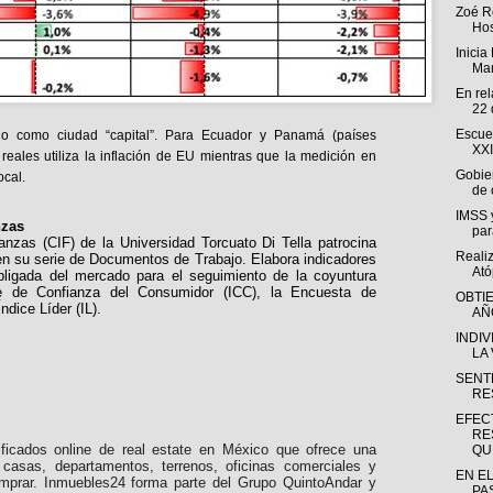
Zoé R
Hos
Inici
Mam
En rel
22 
Escue
o como ciudad “capital”. Para Ecuador y Panamá (países
XXI
reales utiliza la inflación de EU mientras que la medición en
Gobier
ocal.
de 
IMSS 
nzas
par
anzas (CIF) de la Universidad Torcuato Di Tella patrocina
Realiz
n su serie de Documentos de Trabajo. Elabora indicadores
Ató
ligada del mercado para el seguimiento de la coyuntura
e de Confianza del Consumidor (ICC), la Encuesta de
OBTI
ndice Líder (IL).
AÑ
INDI
LA 
SENTE
RE
EFEC
RE
ificados online de real estate en México que ofrece una
QUE
casas, departamentos, terrenos, oficinas comerciales y
EN E
mprar. Inmuebles24 forma parte del Grupo QuintoAndar y
PA