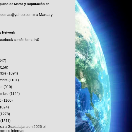
pulso de Marca y Reputación en
Marca y
sistemas@yahoo.com.mx
n
s Network
facebook.com/informativ0
347)
3156)
embre
(1094)
embre
(1101)
re
(910)
iembre
(1144)
to
(1160)
(1024)
(1278)
o
(1311)
sa a Guadalajara en 2026 el
greso Internac...