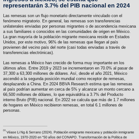
representarán 3.7% del PIB nacional en 2024
Las remesas son un flujo monetario directamente vinculado con el
fenómeno migratorio. En general, las remesas son transferencias
unilaterales enviadas por personas migrantes o de ascendencia mexicana
a sus familiares o conocidos en las comunidades de origen en México.
La gran mayoría de la población migrante mexicana reside en Estados
Unidos, por este motivo, 96% de las remesas que llegan al país
provienen del vecino país del norte (casi todas enviadas a través de
transferencias electrónicas).
Las remesas a México han crecido de forma muy importante en los
últimos años. Entre 2019 y 2023 se incrementaron en 70.0% al pasar de
37,300 a 63,300 millones de dólares. Así, desde el año 2021, México
ascendió a la segunda posición mundial como receptor de remesas,
desplazando a China. En 2024 BBVA Research estima que las remesas
al país podrían aumentar en cerca de 5% y alcanzar un monto cercano a
66,500 millones de dólares, lo que equivaldría a 3.7% del Producto
interno Bruto (PIB) nacional. En 2022 se calcula que más de 1.7 millones
de hogares en México recibieron remesas, en total 6.1 millones de
personas.
[1]
Véase Li Ng & Serrano (2024). Población emigrante mexicana y población inmigrante
en México, 1970-2020 en “50 años del CONAPO. Transformación de la Política de