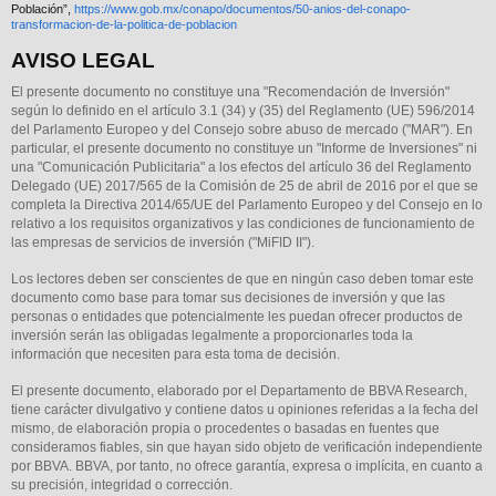
Población”,
https://www.gob.mx/conapo/documentos/50-anios-del-conapo-
transformacion-de-la-politica-de-poblacion
AVISO LEGAL
El presente documento no constituye una "Recomendación de Inversión"
según lo definido en el artículo 3.1 (34) y (35) del Reglamento (UE) 596/2014
del Parlamento Europeo y del Consejo sobre abuso de mercado ("MAR"). En
particular, el presente documento no constituye un "Informe de Inversiones" ni
una "Comunicación Publicitaria" a los efectos del artículo 36 del Reglamento
Delegado (UE) 2017/565 de la Comisión de 25 de abril de 2016 por el que se
completa la Directiva 2014/65/UE del Parlamento Europeo y del Consejo en lo
relativo a los requisitos organizativos y las condiciones de funcionamiento de
las empresas de servicios de inversión ("MiFID II").
Los lectores deben ser conscientes de que en ningún caso deben tomar este
documento como base para tomar sus decisiones de inversión y que las
personas o entidades que potencialmente les puedan ofrecer productos de
inversión serán las obligadas legalmente a proporcionarles toda la
información que necesiten para esta toma de decisión.
El presente documento, elaborado por el Departamento de BBVA Research,
tiene carácter divulgativo y contiene datos u opiniones referidas a la fecha del
mismo, de elaboración propia o procedentes o basadas en fuentes que
consideramos fiables, sin que hayan sido objeto de verificación independiente
por BBVA. BBVA, por tanto, no ofrece garantía, expresa o implícita, en cuanto a
su precisión, integridad o corrección.