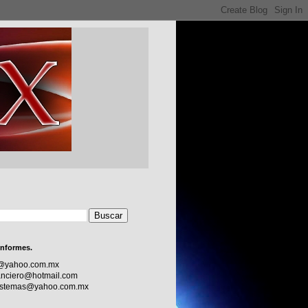
informes.
c@yahoo.com.mx
nciero@hotmail.com
sistemas@yahoo.com.mx