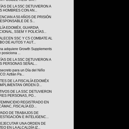
CÍAS DE LA SSC DETUVIERON A
S HOMBRES CON AN...
ENCIAN A 50 AÑOS DE PRISIÓN
RESPONSABLE DE S...
ALÍA EDOMÉX, GUARDIA
CIONAL, SSEM Y POLICÍAS...
ALECEN SSC Y C5 COMBATE AL
BO DE AUTOS Y AUT...
a adquiere Growth Supplements
e posiciona ...
CÍAS DE LA SSC DETUVIERON A
S PERSONAS SEÑAL...
secreto para un Día del Niño
CO: Aztlán Pa...
TES DE LA FISCALÍA EDOMÉX
MPLIMENTAN ORDEN D...
TIVOS DE LA SSC DETUVIERON
TRES PERSONAS, PO...
FEMINICIDIO REGISTRADO EN
CÁMAC, FISCALÍA ED...
VADO DE TRABAJOS DE
VESTIGACIÓN E INTELIGENC...
 EJECUTAR UNA ORDEN DE
EO EN LA ALCALDÍA IZ...