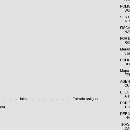
POLI
DO
SENT
A 
FISC
NA
FORT
RO
Meram
y s
POLI
DO
Mapa 
ÉPI
AGEN
CU
EFEC
A 
Inicio
Entrada antigua
POR 
om)
TE
DERI
IN
TRAS
CAT