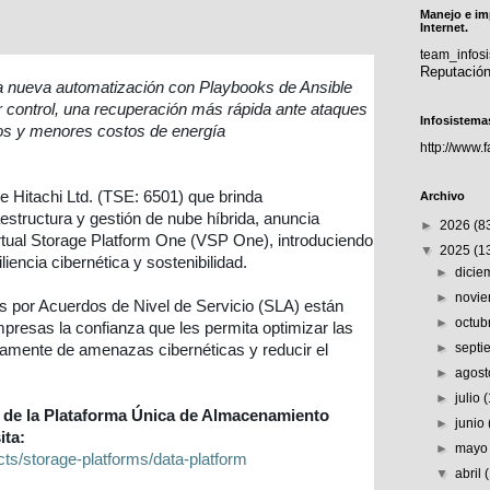
Manejo e im
Internet.
team_info
Reputació
la nueva automatización con Playbooks de Ansible
 control, una recuperación más rápida ante ataques
Infosistema
cos y menores costos de energía
http://www.
de Hitachi Ltd. (TSE: 6501) que brinda
Archivo
estructura y gestión de nube híbrida, anuncia
►
2026
(8
rtual Storage Platform One (VSP One), introduciendo
▼
2025
(1
liencia cibernética y sostenibilidad.
►
dici
►
novi
por Acuerdos de Nivel de Servicio (SLA) están
►
octub
mpresas la confianza que les permita optimizar las
►
sept
damente de amenazas cibernéticas y reducir el
►
agos
►
julio
 de la Plataforma Única de Almacenamiento
►
junio
ita:
►
may
ts/storage-platforms/data-platform
▼
abril