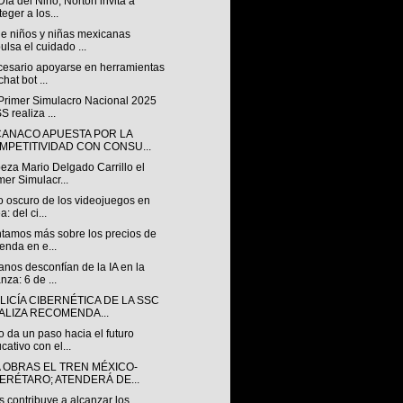
Día del Niño, Norton invita a
teger a los...
e niños y niñas mexicanas
ulsa el cuidado ...
cesario apoyarse en herramientas
chat bot ...
 Primer Simulacro Nacional 2025
S realiza ...
ANACO APUESTA POR LA
MPETITIVIDAD CON CONSU...
eza Mario Delgado Carrillo el
mer Simulacr...
o oscuro de los videojuegos en
a: del ci...
ntamos más sobre los precios de
ienda en e...
nos desconfían de la IA en la
anza: 6 de ...
LICÍA CIBERNÉTICA DE LA SSC
ALIZA RECOMENDA...
 da un paso hacia el futuro
cativo con el...
A OBRAS EL TREN MÉXICO-
ERÉTARO; ATENDERÁ DE...
 contribuye a alcanzar los