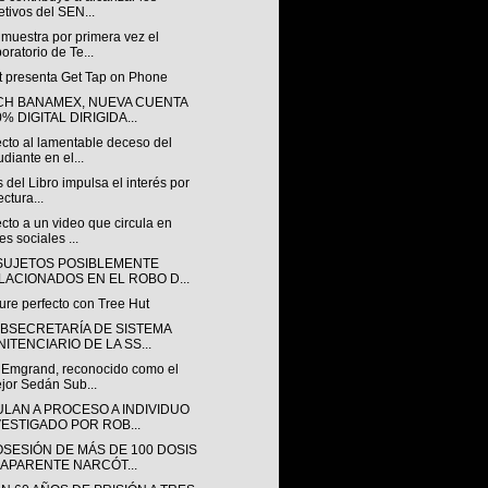
etivos del SEN...
muestra por primera vez el
oratorio de Te...
t presenta Get Tap on Phone
CH BANAMEX, NUEVA CUENTA
% DIGITAL DIRIGIDA...
cto al lamentable deceso del
udiante en el...
 del Libro impulsa el interés por
ectura...
to a un video que circula en
es sociales ...
SUJETOS POSIBLEMENTE
LACIONADOS EN EL ROBO D...
ure perfecto con Tree Hut
UBSECRETARÍA DE SISTEMA
ITENCIARIO DE LA SS...
 Emgrand, reconocido como el
jor Sedán Sub...
ULAN A PROCESO A INDIVIDUO
VESTIGADO POR ROB...
OSESIÓN DE MÁS DE 100 DOSIS
 APARENTE NARCÓT...