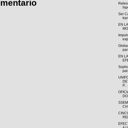
omentario
Releva
hip
Ser C
tra
EN L
MO
Impuls
exp
Globa
par
EN L
EF
Sopho
par
UNIF
DE
P...
OFIC
DO
SSEM
CH
CINC
RE
EFEC
A 