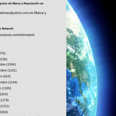
pulso de Marca y Reputación en
Marca y
sistemas@yahoo.com.mx
n
s Network
facebook.com/informativ0
370)
3156)
embre
(1094)
embre
(1101)
re
(910)
iembre
(1144)
to
(1160)
(1024)
(1278)
o
(1311)
(1004)