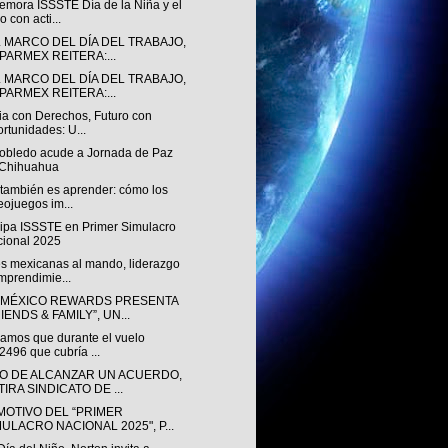
mora ISSSTE Día de la Niña y el
o con acti...
L MARCO DEL DÍA DEL TRABAJO,
PARMEX REITERA:...
L MARCO DEL DÍA DEL TRABAJO,
PARMEX REITERA:...
ia con Derechos, Futuro con
rtunidades: U...
obledo acude a Jornada de Paz
 Chihuahua
 también es aprender: cómo los
eojuegos im...
cipa ISSSTE en Primer Simulacro
ional 2025
s mexicanas al mando, liderazgo
mprendimie...
MÉXICO REWARDS PRESENTA
IENDS & FAMILY”, UN...
mamos que durante el vuelo
496 que cubría ...
O DE ALCANZAR UN ACUERDO,
IRA SINDICATO DE ...
MOTIVO DEL “PRIMER
MULACRO NACIONAL 2025", P...