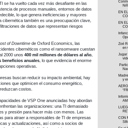
Conme
 TI se ha vuelto cada vez más desafiante en las
Niñ
istencia de procesos manuales, entornos de datos
EN E
edecible, lo que genera ineficiencias y mayores
CO
ia cibernética también es una preocupación clave,
EN E
ltraciones de datos que representan riesgos
CO
Infanc
Opo
ost of Downtime
de Oxford Economics, las
Zoé R
en
ncidentes cibernéticos como el ransomware cuestan
Jugar
bal 2000 unos
400 mil millones de dólares al año
,
vid
 beneficios anuales
, lo que evidencia el enorme
Parti
rupciones operativas.
Nac
Madre
esas buscan reducir su impacto ambiental, hay
y e
ciones que optimicen el consumo energético,
AERO
y reduzcan costos.
“FR
Infor
 capacidades de VSP One anunciadas hoy abordan
AM2
enfrentan las organizaciones: una TI demasiado
LUEG
RET
bles y presión para hacer más con menos. Las
s para atraer a responsables de TI de empresas
CON 
SI
icas y actualizaciones, así como a socios de