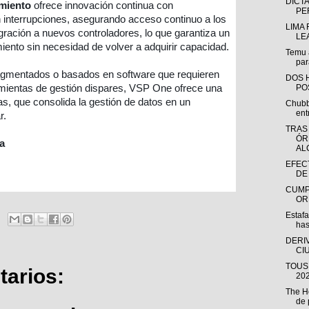
DICTA
miento
ofrece innovación continua con
PE
n interrupciones, asegurando acceso continuo a los
LIMA
gración a nuevos controladores, lo que garantiza un
LE
iento sin necesidad de volver a adquirir capacidad.
Temu 
par
ragmentados o basados en software que requieren
DOS 
amientas de gestión dispares, VSP One ofrece una
PO
ras, que consolida la gestión de datos en un
Chubb
ent
r.
TRAS
ÓR
a
ALC
EFEC
DE
CUMP
OR
Estafa
has
DERI
CI
TOUS 
arios:
202
The H
de 