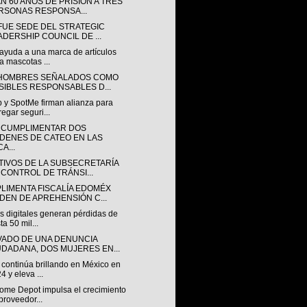
N 60 AÑOS DE PRISIÓN A TRES
RSONAS RESPONSA...
 FUE SEDE DEL STRATEGIC
ADERSHIP COUNCIL DE ...
ayuda a una marca de artículos
a mascotas ...
HOMBRES SEÑALADOS COMO
SIBLES RESPONSABLES D...
 y SpotMe firman alianza para
regar seguri...
 CUMPLIMENTAR DOS
DENES DE CATEO EN LAS
A...
TIVOS DE LA SUBSECRETARÍA
 CONTROL DE TRÁNSI...
LIMENTA FISCALÍA EDOMÉX
DEN DE APREHENSIÓN C...
s digitales generan pérdidas de
ta 50 mil...
VADO DE UNA DENUNCIA
UDADANA, DOS MUJERES EN...
continúa brillando en México en
4 y eleva ...
ome Depot impulsa el crecimiento
proveedor...