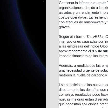
Gestionar la infraestructura de
organizaciones, debido a la ex
aislados y un rendimiento impr
costos operativos. La resilienc
con ataques de ransomware y fi
graves.
Según el informe
The Hidden C
interrupciones causadas por i
a las empresas del índice Glo
aproximadamente el
9% de sus
impacto financiero de las inter
Además, a medida que las empr
una necesidad urgente de solu
rastreen la huella de carbono 
Los beneficios de las nuevas
directamente los desafíos que 
compleja, resultados poco fia
nuevas mejoras están diseñada
que necesitan soluciones práct