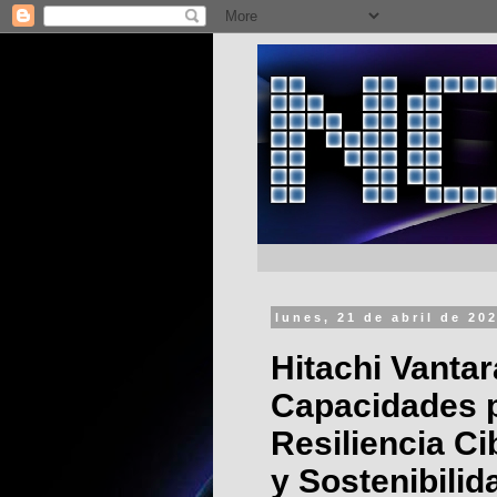
lunes, 21 de abril de 20
Hitachi Vanta
Capacidades 
Resiliencia C
y Sostenibilid