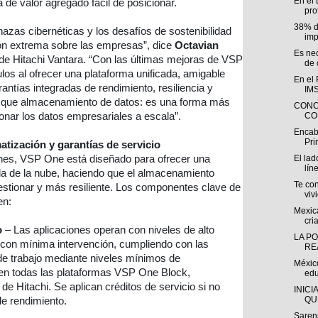
En el 
de valor agregado fácil de posicionar.
pro
38% d
azas cibernéticas y los desafíos de sostenibilidad
imp
ión extrema sobre las empresas”, dice
Octavian
Es ne
 de Hitachi Vantara. “Con las últimas mejoras de VSP
de 
os al ofrecer una plataforma unificada, amigable
En el
antías integradas de rendimiento, resiliencia y
IMS
s que almacenamiento de datos: es una forma más
CONC
ionar los datos empresariales a escala”.
CO
Encab
Pri
tización y garantías de servicio
nes, VSP One está diseñado para ofrecer una
El lad
líne
 la de la nube, haciendo que el almacenamiento
Te co
estionar y más resiliente. Los componentes clave de
viv
en:
Mexica
cri
o
– Las aplicaciones operan con niveles de alto
LA PO
 con mínima intervención, cumpliendo con las
RE
de trabajo mediante niveles mínimos de
México
en todas las plataformas VSP One Block,
edu
de Hitachi. Se aplican créditos de servicio si no
INICI
QU
de rendimiento.
Sarens