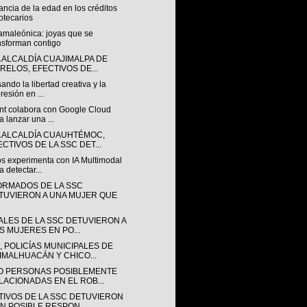
ncia de la edad en los créditos
otecarios
amaleónica: joyas que se
nsforman contigo
A ALCALDÍA CUAJIMALPA DE
RELOS, EFECTIVOS DE...
ando la libertad creativa y la
resión en ...
nt colabora con Google Cloud
a lanzar una ...
A ALCALDÍA CUAUHTÉMOC,
ECTIVOS DE LA SSC DET...
s experimenta con IA Multimodal
a detectar...
ORMADOS DE LA SSC
TUVIERON A UNA MUJER QUE
IALES DE LA SSC DETUVIERON A
S MUJERES EN PO...
, POLICÍAS MUNICIPALES DE
IMALHUACÁN Y CHICO...
O PERSONAS POSIBLEMENTE
LACIONADAS EN EL ROB...
TIVOS DE LA SSC DETUVIERON
UN POSIBLE RESPON...