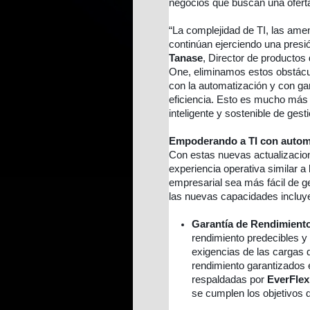
negocios que buscan una oferta 
“La complejidad de TI, las amen
continúan ejerciendo una pres
Tanase
, Director de productos
One, eliminamos estos obstácul
con la automatización y con gar
eficiencia. Esto es mucho má
inteligente y sostenible de gest
Empoderando a TI con automa
Con estas nuevas actualizacio
experiencia operativa similar a
empresarial sea más fácil de g
las nuevas capacidades incluy
Garantía de Rendimient
rendimiento predecibles y
exigencias de las cargas 
rendimiento garantizados 
respaldadas por
EverFlex
se cumplen los objetivos 