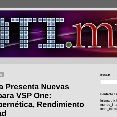
25
Buscar
ra Presenta Nuevas
para VSP One:
Contacto e 
luismart_i
ibernética, Rendimiento
mundo_fina
team_info
ad