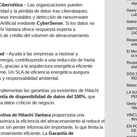
obj
Cibernética
– Las organizaciones pueden
Geely 
vidad y la pérdida de datos tras ciberataques,
Lab
áneas inmutables y detección de ransomware
Getne
Artificial mediante
CyberSense
. Si los datos no
SWIT
hi Vantara ofrece respuesta experta a
100
 % de crédito del volumen de almacenamiento
Respe
est
El Mes
ad
– Ayuda a las empresas a rastrear y
la l
nergía, contribuyendo a una reducción de hasta
Respec
₂ gracias a la arquitectura energética eficiente
red
ne. Un SLA de eficiencia energética asegura
DOS 
s y responsabilidad ambiental.
RE
Manic
lementan las garantías ya existentes de Hitachi
LA S
ntía de disponibilidad de datos del 100%
, que
PEN
a datos críticos de negocio.
Geely
“Me
ctiva de Hitachi Vantara
proporciona una
VINC
IN
ximiza la eficiencia del almacenamiento al reducir el
EN P
s sin perder información importante, lo que limita la
DE
cenamiento eficiente. La
Garantía de