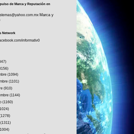
pulso de Marca y Reputación en
Marca y
sistemas@yahoo.com.mx
n
s Network
facebook.com/informativ0
347)
3156)
embre
(1094)
embre
(1101)
re
(910)
iembre
(1144)
to
(1160)
(1024)
(1278)
o
(1311)
(1004)