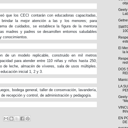
obj
Geely 
Lab
nteó que los CECI contarán con educadoras capacitadas,
Getne
 brindar la mejor atención a las y los menores; para
tema de cuidados, se establece la figura de la mentora
SWIT
100
las madres y padres se desarrollen entornos saludables
 y conocimientos.
Respe
est
El Mes
la l
n de un modelo replicable, construido en mil metros
Respec
pacidad para atender entre 110 niñas y niños hasta 250;
red
io de leche, almacén de víveres, sala de usos múltiples.
DOS 
ducación inicial 1, 2 y 3.
RE
Manic
LA S
egos, bodega general, taller de conservación, lavandería,
PEN
, de recepción y control, de administración y pedagogía.
Geely
“Me
VINC
IN
EN P
DE