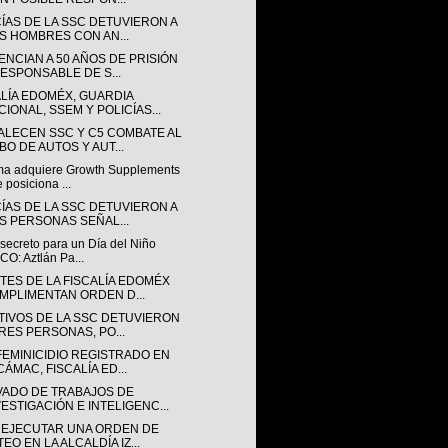
CÍAS DE LA SSC DETUVIERON A
S HOMBRES CON AN...
ENCIAN A 50 AÑOS DE PRISIÓN
RESPONSABLE DE S...
ALÍA EDOMÉX, GUARDIA
CIONAL, SSEM Y POLICÍAS...
ALECEN SSC Y C5 COMBATE AL
BO DE AUTOS Y AUT...
a adquiere Growth Supplements
e posiciona ...
CÍAS DE LA SSC DETUVIERON A
S PERSONAS SEÑAL...
secreto para un Día del Niño
CO: Aztlán Pa...
TES DE LA FISCALÍA EDOMÉX
MPLIMENTAN ORDEN D...
TIVOS DE LA SSC DETUVIERON
TRES PERSONAS, PO...
FEMINICIDIO REGISTRADO EN
CÁMAC, FISCALÍA ED...
VADO DE TRABAJOS DE
VESTIGACIÓN E INTELIGENC...
 EJECUTAR UNA ORDEN DE
EO EN LA ALCALDÍA IZ...