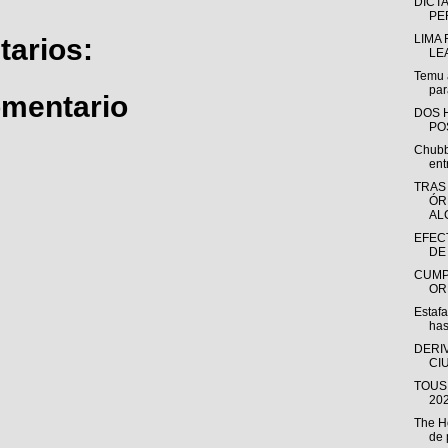
DICTA
PE
LIMA
arios:
LE
Temu 
par
omentario
DOS 
PO
Chubb
ent
TRAS
ÓR
ALC
EFEC
DE
CUMP
OR
Estafa
has
DERI
CI
TOUS 
202
The H
de 