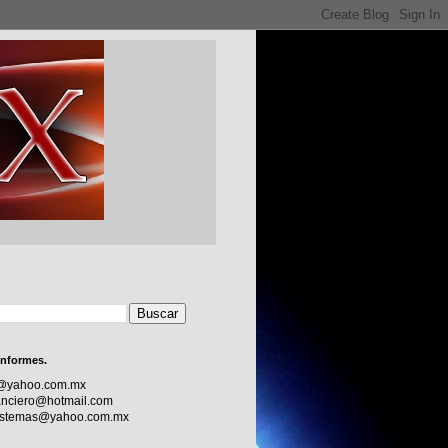
informes.
c@yahoo.com.mx
nciero@hotmail.com
sistemas@yahoo.com.mx