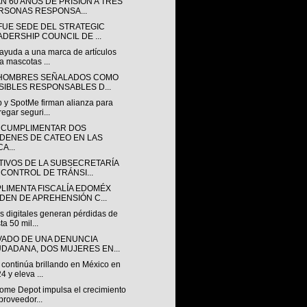
N 60 AÑOS DE PRISIÓN A TRES
RSONAS RESPONSA...
 FUE SEDE DEL STRATEGIC
ADERSHIP COUNCIL DE ...
ayuda a una marca de artículos
a mascotas ...
HOMBRES SEÑALADOS COMO
SIBLES RESPONSABLES D...
 y SpotMe firman alianza para
regar seguri...
 CUMPLIMENTAR DOS
DENES DE CATEO EN LAS
A...
TIVOS DE LA SUBSECRETARÍA
 CONTROL DE TRÁNSI...
LIMENTA FISCALÍA EDOMÉX
DEN DE APREHENSIÓN C...
s digitales generan pérdidas de
ta 50 mil...
VADO DE UNA DENUNCIA
UDADANA, DOS MUJERES EN...
continúa brillando en México en
4 y eleva ...
ome Depot impulsa el crecimiento
proveedor...