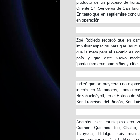
producto de un proceso de licitac
Oriente 17; Senderos de San Isidro
En tanto que en septiembre conclui
en operación.
Zoé Robledo recordó que en camp
impulsar espacios para que las muj
que la meta para el sexenio es c
país y que este nuevo model
“particularmente para niñas y niño
Indicó que se proyecta una expan
interés en Matamoros, Tamaulipa
Nezahualcóyotl, en el Estado de Mé
San Francisco del Rincón, San Lui
Además, seis municipios con va
Carmen, Quintana Roo; Chalco, 
Tizayuca, Hidalgo; seis muni
transformarán en CECI: Mazatlán,