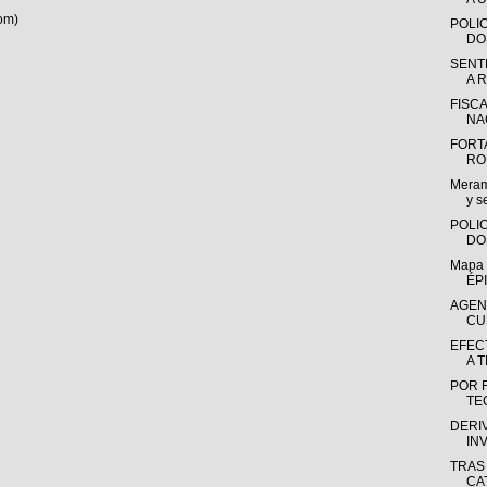
om)
POLI
DO
SENT
A 
FISC
NA
FORT
RO
Meram
y s
POLI
DO
Mapa 
ÉPI
AGEN
CU
EFEC
A 
POR 
TE
DERI
IN
TRAS
CAT