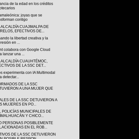
ncia de la edad en los créditos
otecarios
amaleónica: joyas que se
nsforman contigo
A ALCALDÍA CUAJIMALPA DE
RELOS, EFECTIVOS DE...
ando la libertad creativa y la
resión en ...
nt colabora con Google Cloud
a lanzar una ...
A ALCALDÍA CUAUHTÉMOC,
ECTIVOS DE LA SSC DET...
s experimenta con IA Multimodal
a detectar...
ORMADOS DE LA SSC
TUVIERON A UNA MUJER QUE
IALES DE LA SSC DETUVIERON A
S MUJERES EN PO...
, POLICÍAS MUNICIPALES DE
IMALHUACÁN Y CHICO...
O PERSONAS POSIBLEMENTE
LACIONADAS EN EL ROB...
TIVOS DE LA SSC DETUVIERON
UN POSIBLE RESPON...