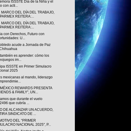
mora ISSSTE Día de la Niña y el
o con acti...
L MARCO DEL DÍA DEL TRABAJO,
PARMEX REITERA:...
L MARCO DEL DÍA DEL TRABAJO,
PARMEX REITERA:...
ia con Derechos, Futuro con
rtunidades: U...
obledo acude a Jornada de Paz
 Chihuahua
 también es aprender: cómo los
eojuegos im...
cipa ISSSTE en Primer Simulacro
ional 2025
s mexicanas al mando, liderazgo
mprendimie...
MÉXICO REWARDS PRESENTA
IENDS & FAMILY”, UN...
mamos que durante el vuelo
496 que cubría ...
O DE ALCANZAR UN ACUERDO,
IRA SINDICATO DE ...
MOTIVO DEL “PRIMER
MULACRO NACIONAL 2025", P...