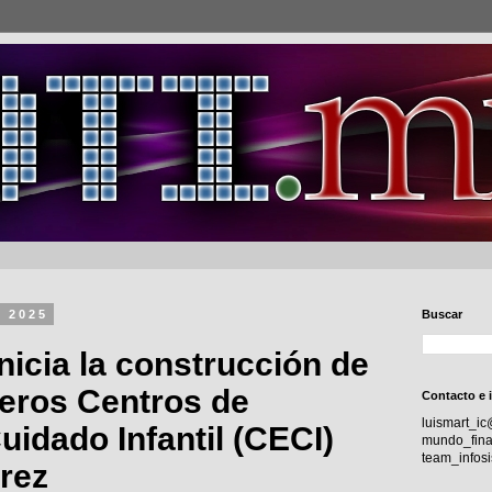
e 2025
Buscar
inicia la construcción de
meros Centros de
Contacto e 
luismart_i
idado Infantil (CECI)
mundo_fina
team_info
rez