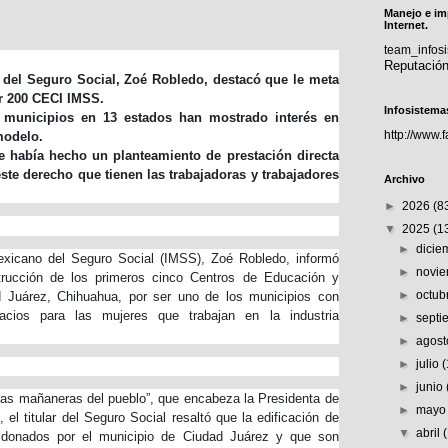
Manejo e im
Internet.
team_info
Reputació
l del Seguro Social, Zoé Robledo, destacó que le meta
ir 200 CECI IMSS.
Infosistema
 municipios en 13 estados han mostrado interés en
http://www.
modelo.
 había hecho un planteamiento de prestación directa
ste derecho que tienen las trabajadoras y trabajadores
Archivo
►
2026
(8
▼
2025
(1
►
dici
 Mexicano del Seguro Social (IMSS), Zoé Robledo, informó
►
novi
strucción de los primeros cinco Centros de Educación y
►
octub
d Juárez, Chihuahua, por ser uno de los municipios con
cios para las mujeres que trabajan en la industria
►
sept
►
agos
►
julio
►
junio
“Las mañaneras del pueblo”, que encabeza la Presidenta de
►
may
l titular del Seguro Social resaltó que la edificación de
▼
abril
 donados por el municipio de Ciudad Juárez y que son