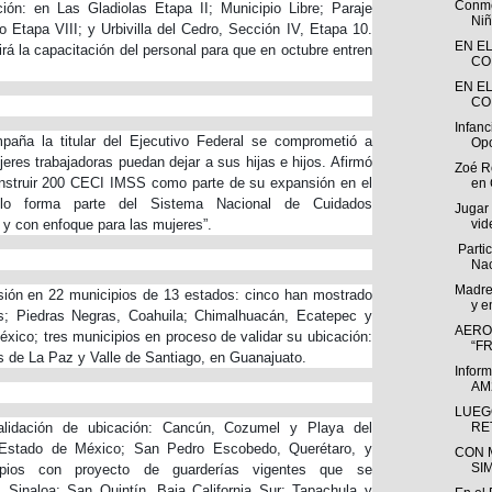
Conme
ión: en Las Gladiolas Etapa II; Municipio Libre; Paraje
Niñ
 Etapa VIII; y Urbivilla del Cedro, Sección IV, Etapa 10.
EN E
rá la capacitación del personal para que en octubre entren
CO
EN E
CO
Infanc
aña la titular del Ejecutivo Federal se comprometió a
Opo
eres trabajadoras puedan dejar a sus hijas e hijos. Afirmó
Zoé R
onstruir 200 CECI IMSS como parte de su expansión en el
en
o forma parte del Sistema Nacional de Cuidados
Jugar
s y con enfoque para las mujeres”.
vid
Parti
Nac
Madre
sión en 22 municipios de 13 estados: cinco han mostrado
y e
s; Piedras Negras, Coahuila; Chimalhuacán, Ecatepec y
AERO
xico; tres municipios en proceso de validar su ubicación:
“FR
s de La Paz y Valle de Santiago, en Guanajuato.
Infor
AM2
LUEG
lidación de ubicación: Cancún, Cozumel y Playa del
RET
Estado de México; San Pedro Escobedo, Querétaro, y
CON 
SI
cipios con proyecto de guarderías vigentes que se
 Sinaloa; San Quintín, Baja California Sur; Tapachula y