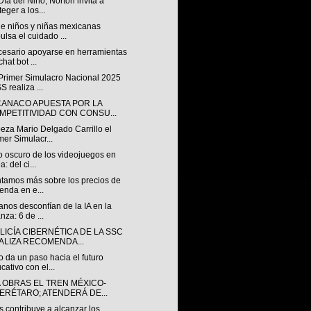
Día del Niño, Norton invita a
teger a los...
e niños y niñas mexicanas
ulsa el cuidado ...
cesario apoyarse en herramientas
chat bot ...
 Primer Simulacro Nacional 2025
S realiza ...
ANACO APUESTA POR LA
MPETITIVIDAD CON CONSU...
eza Mario Delgado Carrillo el
mer Simulacr...
o oscuro de los videojuegos en
a: del ci...
ntamos más sobre los precios de
ienda en e...
nos desconfían de la IA en la
anza: 6 de ...
LICÍA CIBERNÉTICA DE LA SSC
ALIZA RECOMENDA...
 da un paso hacia el futuro
cativo con el...
A OBRAS EL TREN MÉXICO-
ERÉTARO; ATENDERÁ DE...
 contribuye a alcanzar los