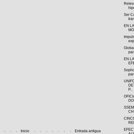
Releva
hip
Ser C
tra
EN L
MO
Impuls
exp
Globa
par
EN L
EF
Sopho
par
UNIF
DE
P...
OFIC
DO
SSEM
CH
CINC
RE
EFEC
Inicio
Entrada antigua
A 