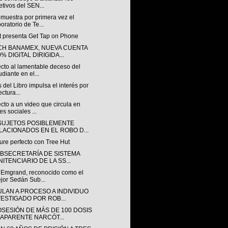
etivos del SEN...
muestra por primera vez el
oratorio de Te...
t presenta Get Tap on Phone
CH BANAMEX, NUEVA CUENTA
% DIGITAL DIRIGIDA...
cto al lamentable deceso del
udiante en el...
 del Libro impulsa el interés por
ectura...
to a un video que circula en
es sociales ...
SUJETOS POSIBLEMENTE
LACIONADOS EN EL ROBO D...
ure perfecto con Tree Hut
UBSECRETARÍA DE SISTEMA
ITENCIARIO DE LA SS...
 Emgrand, reconocido como el
jor Sedán Sub...
ULAN A PROCESO A INDIVIDUO
VESTIGADO POR ROB...
OSESIÓN DE MÁS DE 100 DOSIS
 APARENTE NARCÓT...