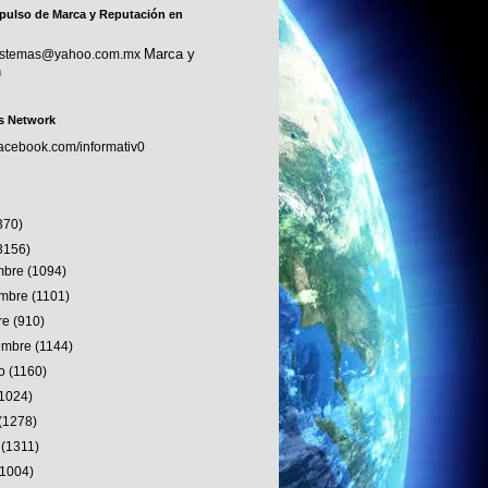
pulso de Marca y Reputación en
Marca y
sistemas@yahoo.com.mx
n
s Network
facebook.com/informativ0
370)
3156)
embre
(1094)
embre
(1101)
re
(910)
iembre
(1144)
to
(1160)
(1024)
(1278)
o
(1311)
(1004)