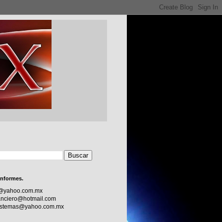
informes.
c@yahoo.com.mx
nciero@hotmail.com
sistemas@yahoo.com.mx