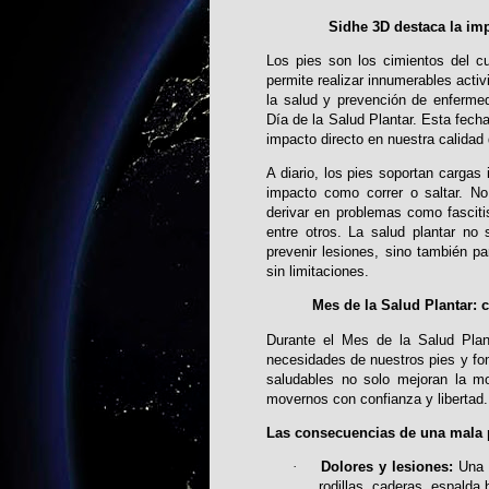
Sidhe 3D destaca la imp
Los pies son los cimientos del 
permite realizar innumerables acti
la salud y prevención de enferm
Día de la Salud Plantar. Esta fecha
impacto directo en nuestra calidad 
A diario, los pies soportan cargas
impacto como correr o saltar. No
derivar en problemas como fascitis
entre otros. La salud plantar no
prevenir lesiones, sino también pa
sin limitaciones.
Mes de la Salud Plantar: 
Durante el Mes de la Salud Plan
necesidades de nuestros pies y fo
saludables no solo mejoran la mo
movernos con confianza y libertad.
Las consecuencias de una mala 
·
Dolores y lesiones:
Una m
rodillas, caderas, espalda 