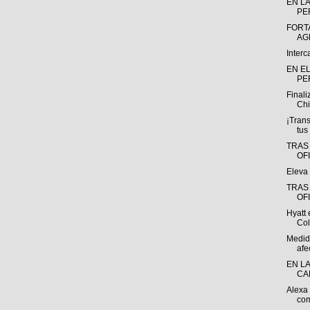
EN L
PE
FORT
AG
Interc
EN E
PE
Finali
Chi
¡Tran
tus
TRAS
OF
Eleva 
TRAS
OF
Hyatt 
Coll
Medid
afec
EN L
CA
Alexa
com