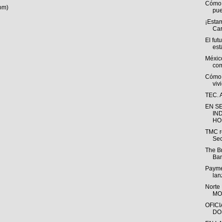
Cómo l
om)
pue
¡Estam
Ca
El fut
est
Méxic
com
Cómo 
viv
TEC. A
EN S
IN
HOM
TMC r
Sec
The Br
Ba
Payme
lan
Norte
MO
OFIC
DO