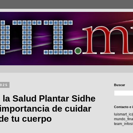
2025
Buscar
 la Salud Plantar Sidhe
 importancia de cuidar
Contacto e 
luismart_i
de tu cuerpo
mundo_fina
team_info