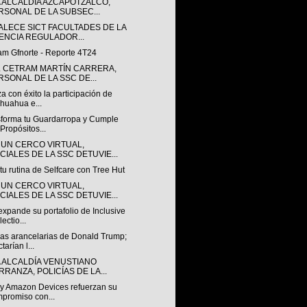
A ALCALDÍA AZCAPOTZALCO,
RSONAL DE LA SUBSEC...
ALECE SICT FACULTADES DE LA
ENCIA REGULADOR...
am Gfnorte - Reporte 4T24
L CETRAM MARTÍN CARRERA,
RSONAL DE LA SSC DE...
za con éxito la participación de
huahua e...
sforma tu Guardarropa y Cumple
 Propósitos...
 UN CERCO VIRTUAL,
ICIALES DE LA SSC DETUVIE...
tu rutina de Selfcare con Tree Hut
 UN CERCO VIRTUAL,
ICIALES DE LA SSC DETUVIE...
expande su portafolio de Inclusive
ectio...
as arancelarias de Donald Trump;
tarían l...
A ALCALDÍA VENUSTIANO
RRANZA, POLICÍAS DE LA...
 y Amazon Devices refuerzan su
promiso con...