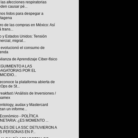
as afecciones respiratorias
den causar pé...
os listos para despegar a
rtagena
uro de las compras en México: Así
á trans...
o y Estados Unidos: Tensión
ercial, migrat...
evolucionó el consumo de
ienda
lianza de Aprendizaje Ciber-físico
EGUIMIENTO A LAS
DAGATORIAS POR EL
ICIDIO...
econoce la plataforma abierta de
Ops de St...
eakfast / Análisis de Inversiones /
namex
ntology, audax y Mastercard
zan un informe...
 Económico - POLÍTICA
NETARIA: ¿ES MOMENTO ...
IALES DE LA SSC DETUVIERON A
S PERSONAS EN P...