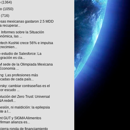
o
(1364)
ro
(1050)
o
(716)
sas mexicanas gastaron 2.5 MDD
a recuperar...
Informes sobre la Situación
nómica, las ...
ytech Kushki crece 56% e impulsa
crecimien...
 estudio de Salesforce: La
egración es cla...
AM sede de la Olimpiada Mexicana
Economía ...
ng: Las profesiones más
cadas de cada país...
rsky: cambiar contraseñas es el
or escudo ...
lución del Zero Trust: Universal
A redefi...
esión, ni maldición: la epilepsia
te a l...
nt GUT y SIGMA Alimentos
firman alianza es...
cierra ronda de financiamiento