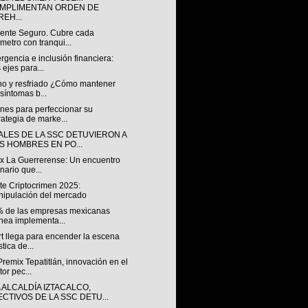
MPLIMENTAN ORDEN DE
REH...
ente Seguro. Cubre cada
ómetro con tranqui...
gencia e inclusión financiera:
 ejes para...
rno y resfriado ¿Cómo mantener
 síntomas b...
nes para perfeccionar su
rategia de marke...
IALES DE LA SSC DETUVIERON A
S HOMBRES EN PO...
 x La Guerrerense: Un encuentro
inario que...
te Criptocrimen 2025:
ipulación del mercado
% de las empresas mexicanas
nea implementa...
t llega para encender la escena
stica de...
emix Tepatitlán, innovación en el
tor pec...
 ALCALDÍA IZTACALCO,
ECTIVOS DE LA SSC DETU...