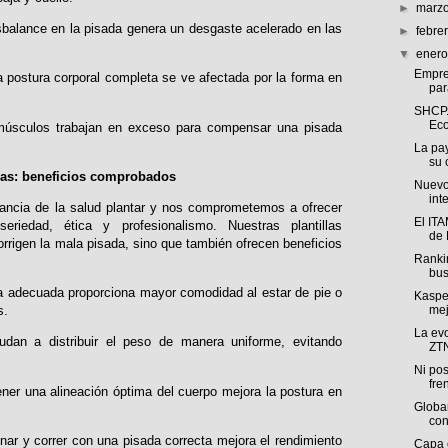
►
marz
balance en la pisada genera un desgaste acelerado en las
►
febre
▼
ener
Empre
 postura corporal completa se ve afectada por la forma en
par
SHCP. 
Eco
úsculos trabajan en exceso para compensar una pisada
La pa
su 
adas: beneficios comprobados
Nuevo
int
ancia de la salud plantar y nos comprometemos a ofrecer
El IT
eriedad, ética y profesionalismo. Nuestras plantillas
de 
rrigen la mala pisada, sino que también ofrecen beneficios
Ranki
bus
 adecuada proporciona mayor comodidad al estar de pie o
Kaspe
mej
s.
La evo
dan a distribuir el peso de manera uniforme, evitando
ZTN
Ni pos
fren
er una alineación óptima del cuerpo mejora la postura en
Globa
con
ar y correr con una pisada correcta mejora el rendimiento
Capa 