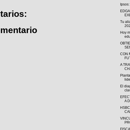
Ipsos:
arios:
EDGA
EX
Tu ali
202
omentario
Hoy má
edu
OBTI
SE
CON 
FU
A TR
CH
Plant
lid
El dia
cla
EFEC
A 
HSBC
CA
VINC
PR
FISC