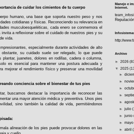
Manejo e im
ortancia de cuidar los cimientos de tu cuerpo
Internet.
team_info
cuerpo humano, una base que soporta nuestro peso y nos
Reputació
vidades cotidianas y físicas. Reconociendo su relevancia en
edades musculoesqueléticas, cada enero se conmemora el
 invita a reflexionar sobre el cuidado de nuestros pies y su
Infosistema
de vida.
http://www.
 impresionantes, especialmente durante actividades de alto
 obstante, su cuidado suele ser relegado, lo que puede
Archivo
 plantar, juanetes, dolores en rodillas, cadera o columna,
►
2026
(8
 solo es esencial para mantener una postura adecuada y
▼
2025
(1
ra mejorar el rendimiento físico y preservar una movilidad
►
dici
►
novi
creando conciencia sobre el bienestar de tus pies
►
octub
tar, buscamos destacar la importancia de reconocer las
►
sept
mentar una mayor atención médica y preventiva. Unos pies
►
agos
vilidad, sino también la calidad de vida, permitiéndonos
►
julio
►
junio
pisada:
►
may
ala alineación de los pies puede provocar dolores en las
►
abril
baja y cuello.