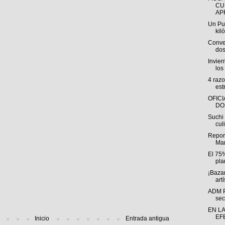
CU
AP
Un Pu
kil
Conver
dos
Invie
los
4 razo
est
OFIC
DO
Suchi
cul
Repor
Man
El 75
pla
¡Bazar
artí
ADM Pr
sec
EN LA
EF
Inicio
Entrada antigua