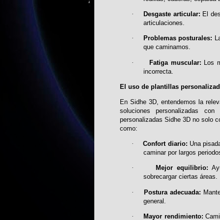
·
Desgaste articular:
El des
articulaciones.
·
Problemas posturales:
La
que caminamos.
·
Fatiga muscular:
Los m
incorrecta.
El uso de plantillas personaliz
En Sidhe 3D, entendemos la relev
soluciones personalizadas con s
personalizadas Sidhe 3D no solo co
como:
·
Confort diario:
Una pisada
caminar por largos periodo
·
Mejor equilibrio:
Ayu
sobrecargar ciertas áreas.
·
Postura adecuada:
Manten
general.
·
Mayor rendimiento:
Camin