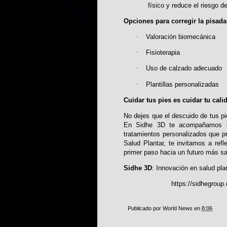
físico y reduce el riesgo d
Opciones para corregir la pisada
·
Valoración biomecánica
·
Fisioterapia
·
Uso de calzado adecuado
·
Plantillas personalizadas
Cuidar tus pies es cuidar tu cali
No dejes que el descuido de tus pi
En Sidhe 3D te acompañamos en 
tratamientos personalizados que pr
Salud Plantar, te invitamos a refl
primer paso hacia un futuro más sa
Sidhe 3D
: Innovación en salud plan
https://sidhegroup
Publicado por
World News
en
8:06