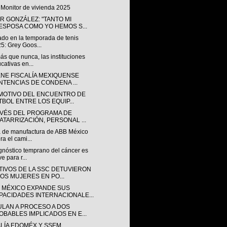
 Monitor de vivienda 2025
R GONZÁLEZ: "TANTO MI
ESPOSA COMO YO HEMOS S...
ado en la temporada de tenis
5: Grey Goos...
s que nunca, las instituciones
cativas en...
ENE FISCALÍA MEXIQUENSE
NTENCIAS DE CONDENA ...
MOTIVO DEL ENCUENTRO DE
TBOL ENTRE LOS EQUIP...
AVÉS DEL PROGRAMA DE
ATARRIZACIÓN, PERSONAL ...
a de manufactura de ABB México
era el cami...
gnóstico temprano del cáncer es
ve para r...
TIVOS DE LA SSC DETUVIERON
DOS MUJERES EN PO...
 MÉXICO EXPANDE SUS
PACIDADES INTERNACIONALE...
ULAN A PROCESO A DOS
OBABLES IMPLICADOS EN E...
ALÍA EDOMÉX Y SSEM