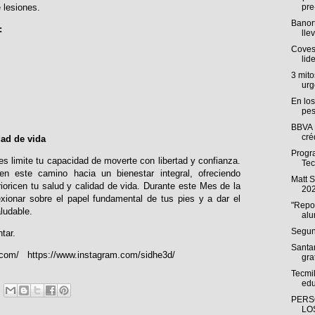
e lesiones.
pre
Banort
:
llev
Coves
lid
3 mito
urg
En los
pes
BBVA 
cré
dad de vida
Progra
es limite tu capacidad de moverte con libertad y confianza.
Tec
este camino hacia un bienestar integral, ofreciendo
Matt 
ioricen tu salud y calidad de vida. Durante este Mes de la
202
exionar sobre el papel fundamental de tus pies y a dar el
"Repo
ludable.
alu
Segun
tar.
Santa
.com/
https://www.instagram.com/sidhe3d/
gra
Tecmi
edu
PERS
LO