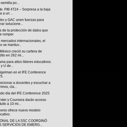
-semilla po...
e. PIB 4T24 – Sorpresa a la baja
a a un ...
tro y GAC unen fuerzas para
erar solucione...
s de la protección de datos que
e romper
 mercados internacionales, el
o se mantuv...
México creció su cartera de
dito en 262 mi...
ma para altos líderes educativos.
 y U de...
Sigelman en el IFE Conference
5.
sicionar a docentes y escuchar a
mnos, cla...
do día del IFE Conference 2025
nder y Coursera darán acceso
tuito a 10 mi...
lenio ofrece nuevo modelo
cativo.
ONAL DE LA SSC COORDINÓ
S SERVICIOS DE EMERG...