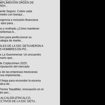
MPLIMENTAN ORDEN DE
REH...
ente Seguro. Cubre cada
ómetro con tranqui...
gencia e inclusión financiera:
 ejes para...
rno y resfriado ¿Cómo mantener
 síntomas b...
nes para perfeccionar su
rategia de marke...
IALES DE LA SSC DETUVIERON A
S HOMBRES EN PO...
 x La Guerrerense: Un encuentro
inario que...
te Criptocrimen 2025:
ipulación del mercado
% de las empresas mexicanas
nea implementa...
t llega para encender la escena
stica de...
emix Tepatitlán, innovación en el
tor pec...
 ALCALDÍA IZTACALCO,
ECTIVOS DE LA SSC DETU...