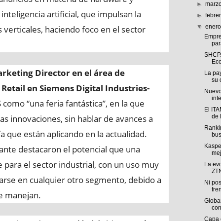
►
marz
nteligencia artificial, que impulsan la
►
febre
▼
ener
s verticales, haciendo foco en el sector
Empre
par
SHCP. 
Eco
rketing Director en el área de
La pa
su 
etail en Siemens Digital Industries-
Nuevo
int
S como “una feria fantástica”, en la que
El IT
s innovaciones, sin hablar de avances a
de 
Ranki
ía que están aplicando en la actualidad.
bus
Kaspe
cante destacaron el potencial que una
mej
e para el sector industrial, con un uso muy
La evo
ZTN
icarse en cualquier otro segmento, debido a
Ni pos
fren
se manejan.
Globa
con
Capa 