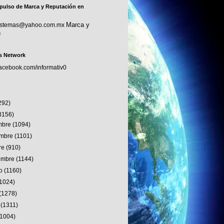
pulso de Marca y Reputación en
Marca y
sistemas@yahoo.com.mx
n
s Network
facebook.com/informativ0
292)
3156)
embre
(1094)
embre
(1101)
re
(910)
iembre
(1144)
to
(1160)
(1024)
(1278)
o
(1311)
(1004)