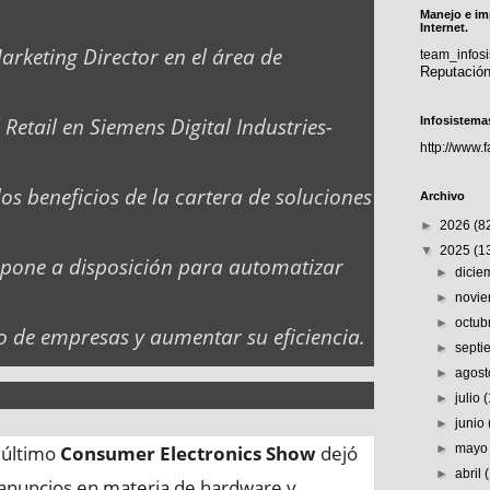
Manejo e im
Internet.
rketing Director en el área de
team_info
Reputació
etail en Siemens Digital Industries-
Infosistema
http://www.
los beneficios de la cartera de soluciones
Archivo
►
2026
(8
▼
2025
(1
e pone a disposición para automatizar
►
dici
►
novi
►
octub
po de empresas y aumentar su eficiencia.
►
sept
►
agos
►
julio
►
junio
 último
Consumer Electronics Show
dejó
►
may
►
abril
 anuncios en materia de hardware y