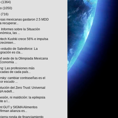
o
(1364)
ro
(1050)
o
(716)
sas mexicanas gastaron 2.5 MDD
a recuperar...
Informes sobre la Situación
nómica, las ...
ytech Kushki crece 56% e impulsa
crecimien...
 estudio de Salesforce: La
egración es cla...
AM sede de la Olimpiada Mexicana
Economía ...
ng: Las profesiones más
cadas de cada país...
rsky: cambiar contraseñas es el
or escudo ...
lución del Zero Trust: Universal
A redefi...
esión, ni maldición: la epilepsia
te a l...
nt GUT y SIGMA Alimentos
firman alianza es...
cierra ronda de financiamiento