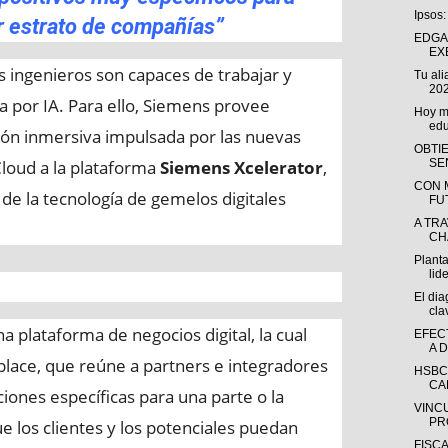
Ipsos:
r estrato de compañías”
EDGA
EX
s ingenieros son capaces de trabajar y
Tu ali
202
a por IA. Para ello, Siemens provee
Hoy má
edu
ción inmersiva impulsada por las nuevas
OBTI
loud a la plataforma
Siemens Xcelerator
,
SE
CON 
e la tecnología de gemelos digitales
FU
A TR
CH
Plant
lid
El dia
cla
a plataforma de negocios digital, la cual
EFEC
A 
lace, que reúne a partners e integradores
HSBC
CA
iones específicas para una parte o la
VINC
PR
e los clientes y los potenciales puedan
FISC