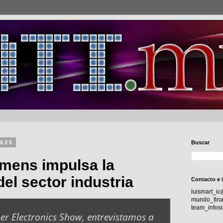
2025
Buscar
mens impulsa la
del sector industria
Contacto e 
luismart_i
mundo_fina
team_info
r Electronics Show, entrevistamos a