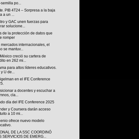
-semilla po...
e. PIB 4T24 – Sorpresa a la baja
a a un ...
tro y GAC unen fuerzas para
erar solucione...
s de la protección de datos que
e romper
 mercados internacionales, el
o se mantuv...
México creció su cartera de
dito en 262 mi...
ma para altos líderes educativos.
 y U de...
Sigelman en el IFE Conference
5.
sicionar a docentes y escuchar a
mnos, cla...
do día del IFE Conference 2025
nder y Coursera darán acceso
tuito a 10 mi...
lenio ofrece nuevo modelo
cativo.
ONAL DE LA SSC COORDINÓ
S SERVICIOS DE EMERG...