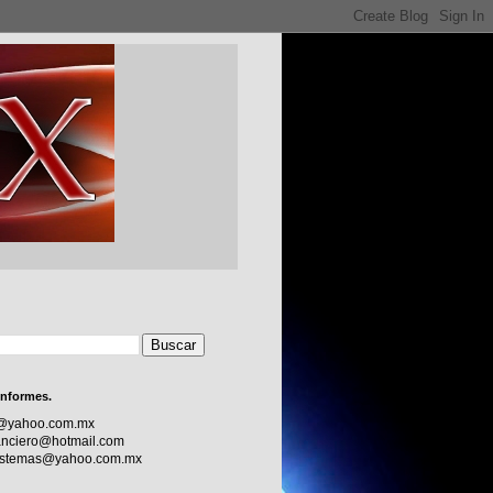
informes.
c@yahoo.com.mx
nciero@hotmail.com
sistemas@yahoo.com.mx