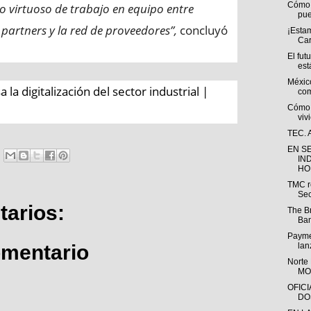
Cómo l
clo virtuoso de trabajo en equipo entre
pue
, partners y la red de proveedores”,
concluyó
¡Estam
Ca
El fut
est
Méxic
a digitalización del sector industrial |
com
Cómo 
viv
TEC. A
EN S
IN
HOM
TMC r
Sec
arios:
The Br
Ba
Payme
omentario
lan
Norte
MO
OFIC
DO