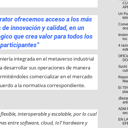
CU
AP
Un Pu
rator ofrecemos acceso a los más
kil
Conver
 de innovación y calidad, en un
dos
gico que crea valor para todos los
Invie
los
participantes”
4 razo
est
OFIC
niería integrada en el metaverso industrial
DO
s a desarrollar sus operaciones de manera
Suchi
cul
permitiéndoles comercializar en el mercado
Repor
Man
 acuerdo a la normativa correspondiente.
El 75
pla
¡Bazar
artí
ADM Pr
 flexible, interoperable y escalable, por lo cual
sec
EN LA
ones entre software, cloud, IoT hardware y
EF