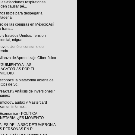
as afecciones respiratorias
den causar pé...
os listos para despegar a
rtagena
uro de las compras en México: Así
á trans...
o y Estados Unidos: Tensión
ercial, migrat...
evolucionó el consumo de
ienda
lianza de Aprendizaje Ciber-físico
EGUIMIENTO A LAS
DAGATORIAS POR EL
ICIDIO...
econoce la plataforma abierta de
Ops de St...
eakfast / Análisis de Inversiones /
namex
ntology, audax y Mastercard
zan un informe...
 Económico - POLÍTICA
NETARIA: ¿ES MOMENTO ...
IALES DE LA SSC DETUVIERON A
S PERSONAS EN P...