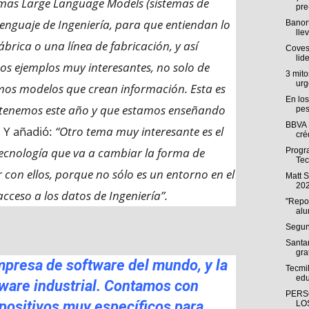
mas Large Language Models (sistemas de
pre
el lenguaje de Ingeniería, para que entiendan lo
Banort
llev
rica o una línea de fabricación, y así
Coves
lid
os ejemplos muy interesantes, no solo de
3 mito
urg
mos modelos que crean información. Esta es
En los
 tenemos este año y que estamos enseñando
pes
BBVA 
 Y añadió:
“Otro tema muy interesante es el
cré
tecnología que va a cambiar la forma de
Progra
Tec
r con ellos, porque no sólo es un entorno en el
Matt 
202
acceso a los datos de Ingeniería”.
"Repo
alu
Segun
Santa
gra
presa de software del mundo, y la
Tecmi
edu
ware industrial. Contamos con
PERS
spositivos muy específicos para
LO