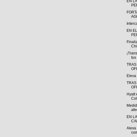
EN L
PE
FORT
AG
Interc
EN E
PE
Finali
Chi
¡Tran
tus
TRAS
OF
Eleva 
TRAS
OF
Hyatt 
Coll
Medid
afec
EN L
CA
Alexa
com