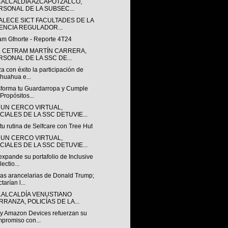
A ALCALDÍA AZCAPOTZALCO,
RSONAL DE LA SUBSEC...
ALECE SICT FACULTADES DE LA
ENCIA REGULADOR...
am Gfnorte - Reporte 4T24
L CETRAM MARTÍN CARRERA,
RSONAL DE LA SSC DE...
za con éxito la participación de
huahua e...
sforma tu Guardarropa y Cumple
 Propósitos...
 UN CERCO VIRTUAL,
ICIALES DE LA SSC DETUVIE...
tu rutina de Selfcare con Tree Hut
 UN CERCO VIRTUAL,
ICIALES DE LA SSC DETUVIE...
expande su portafolio de Inclusive
ectio...
as arancelarias de Donald Trump;
tarían l...
A ALCALDÍA VENUSTIANO
RRANZA, POLICÍAS DE LA...
 y Amazon Devices refuerzan su
promiso con...