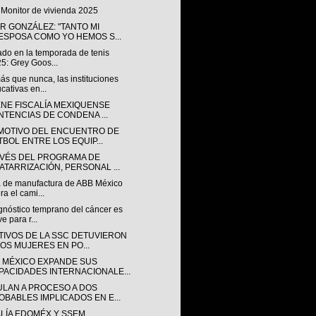
 Monitor de vivienda 2025
R GONZÁLEZ: "TANTO MI
ESPOSA COMO YO HEMOS S...
ado en la temporada de tenis
5: Grey Goos...
s que nunca, las instituciones
cativas en...
ENE FISCALÍA MEXIQUENSE
NTENCIAS DE CONDENA ...
MOTIVO DEL ENCUENTRO DE
TBOL ENTRE LOS EQUIP...
AVÉS DEL PROGRAMA DE
ATARRIZACIÓN, PERSONAL ...
a de manufactura de ABB México
era el cami...
gnóstico temprano del cáncer es
ve para r...
TIVOS DE LA SSC DETUVIERON
DOS MUJERES EN PO...
 MÉXICO EXPANDE SUS
PACIDADES INTERNACIONALE...
ULAN A PROCESO A DOS
OBABLES IMPLICADOS EN E...
ALÍA EDOMÉX Y SSEM