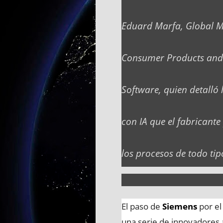
Eduard Marfa, Global Ma
Consumer Products and R
Software, quien detalló 
con IA que el fabricant
los procesos de todo ti
El paso de
Siemens
por el
una serie de innovadores