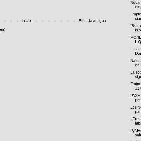
Novar
emp
Emple
cib
Inicio
Entrada antigua
“Roda
om)
kil
MONE
LI
La Ca
Dep
Natura
en 
La sop
sig
Emira
12,
PASE a
per
Los N
par
¿Eres 
labi
PyMEs
sal