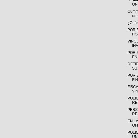
“CAMB
UN
Cummin
en 
¿Cuánt
POR 
FI
VINC
IN
POR 
EN 
DETIE
SU
POR 
FIN
FISC
VI
POLI
RE
PERS
RE
EN L
OFI
POLIC
UN