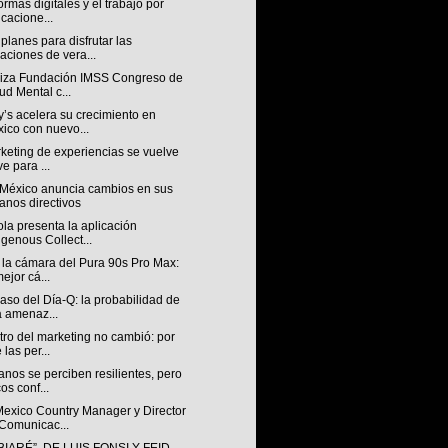
ormas digitales y el trabajo por
icacione...
planes para disfrutar las
aciones de vera...
iza Fundación IMSS Congreso de
ud Mental c...
’s acelera su crecimiento en
ico con nuevo...
keting de experiencias se vuelve
ve para ...
México anuncia cambios en sus
anos directivos
la presenta la aplicación
igenous Collect...
 la cámara del Pura 90s Pro Max:
mejor cá...
aso del Día-Q: la probabilidad de
 amenaz...
tro del marketing no cambió: por
 las per...
nos se perciben resilientes, pero
os conf...
exico Country Manager y Director
Comunicac...