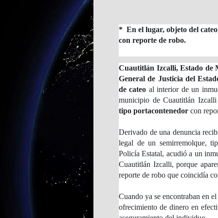
* En el lugar, objeto del cateo
con reporte de robo.
Cuautitlán Izcalli, Estado de 
General de Justicia del Esta
de cateo
al interior de un inmu
municipio de Cuautitlán Izcal
tipo portacontenedor
con repor
Derivado de una denuncia recibid
legal de un semirremolque, ti
Policía Estatal, acudió a un in
Cuautitlán Izcalli, porque apar
reporte de robo que coincidía con
Cuando ya se encontraban en el 
ofrecimiento de dinero en efect
aseguramiento del individuo.