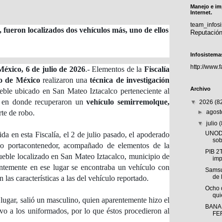
Manejo e im
Internet.
team_info
, fueron localizados dos vehículos más, uno de ellos
Reputació
Infosistema
http://www.
México, 6 de julio de 2026
.- Elementos de la
Fiscalía
do de México
realizaron una
técnica de investigación
Archivo
eble ubicado en San Mateo Iztacalco perteneciente al
li en donde recuperaron un
vehículo semirremolque,
▼
2026
(8
te de robo.
►
agos
▼
julio
UNODC
a en esta Fiscalía, el 2 de julio pasado, el apoderado
sob
po portacontenedor, acompañado de elementos de la
PIB 2
mueble localizado en San Mateo Iztacalco, municipio de
imp
entemente en ese lugar se encontraba un vehículo con
Samsu
de 
 las características a las del vehículo reportado.
Ocho 
qui
lugar, salió un masculino, quien aparentemente hizo el
BANA
ivo a los uniformados, por lo que éstos procedieron al
FE