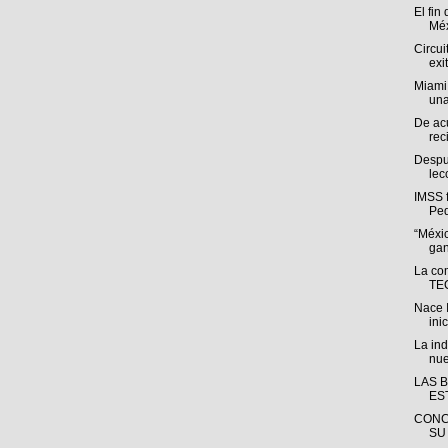
El fin
Méx
Circui
exi
Miami
una
De ac
rec
Despué
lec
IMSS f
Ped
“Méxi
gan
La co
TEC
Nace 
inic
La ind
nue
LAS 
ES
CONC
SU