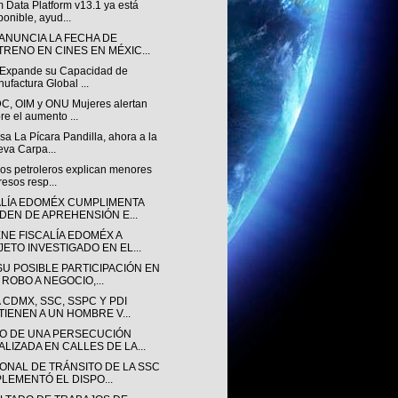
 Data Platform v13.1 ya está
ponible, ayud...
 ANUNCIA LA FECHA DE
TRENO EN CINES EN MÉXIC...
v Expande su Capacidad de
ufactura Global ...
, OIM y ONU Mujeres alertan
re el aumento ...
a La Pícara Pandilla, ahora a la
va Carpa...
sos petroleros explican menores
resos resp...
ALÍA EDOMÉX CUMPLIMENTA
DEN DE APREHENSIÓN E...
ENE FISCALÍA EDOMÉX A
JETO INVESTIGADO EN EL...
SU POSIBLE PARTICIPACIÓN EN
 ROBO A NEGOCIO,...
 CDMX, SSC, SSPC Y PDI
TIENEN A UN HOMBRE V...
O DE UNA PERSECUCIÓN
ALIZADA EN CALLES DE LA...
ONAL DE TRÁNSITO DE LA SSC
PLEMENTÓ EL DISPO...