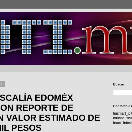
26
Buscar
ISCALÍA EDOMÉX
CON REPORTE DE
Contacto e 
luismart_i
N VALOR ESTIMADO DE
mundo_fina
team_info
MIL PESOS