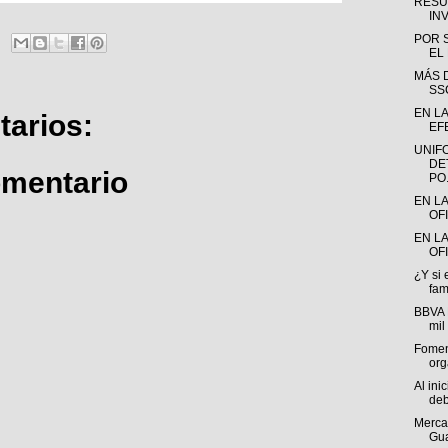
RESU
INV
POR 
EL
MÁS D
SS
EN LA
arios:
EFE
UNIF
DE
omentario
PO.
EN L
OF
EN LA
OFI
¿Y si 
fam
BBVA 
mil
Fomen
org
Al ini
deb
Mercad
Gua