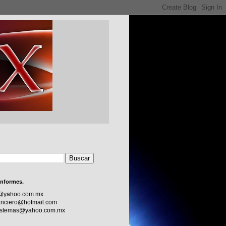
informes.
c@yahoo.com.mx
nciero@hotmail.com
sistemas@yahoo.com.mx