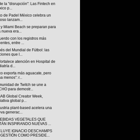
 de la "disrupción": Las Fintech en
ico p...
to de Padel México celebra un
toso lanzam...
 y Miami Beach se preparan para
 nueva era...
uerdo con los registros más
ientes, entre ...
s del Mundial de Fútbol: las
ciones que l...
ortalece atención en Hospital de
iatría d...
co exporta más aguacate, pero
a menos”: r...
munidad de Twitch se une a
HO para demostr...
IAB Global Creator Week,
iativa global p...
ustria plant-based acelera una
va generac...
BEBIDAS VEGETALES QUE
TÁN INSPIRANDO NUEVAS ...
LUYE IGNACIO DESCHAMPS
 GESTIÓN COMO PRESIDE...