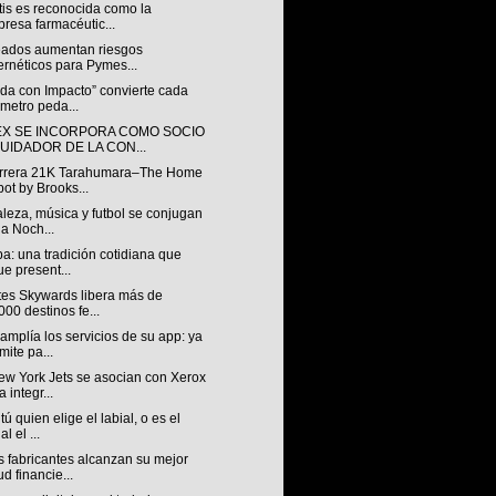
tis es reconocida como la
resa farmacéutic...
ados aumentan riesgos
ernéticos para Pymes...
da con Impacto” convierte cada
ómetro peda...
X SE INCORPORA COMO SOCIO
QUIDADOR DE LA CON...
rrera 21K Tarahumara–The Home
ot by Brooks...
leza, música y futbol se conjugan
la Noch...
a: una tradición cotidiana que
ue present...
tes Skywards libera más de
000 destinos fe...
mplía los servicios de su app: ya
mite pa...
ew York Jets se asocian con Xerox
a integr...
tú quien elige el labial, o es el
al el ...
 fabricantes alcanzan su mejor
ud financie...