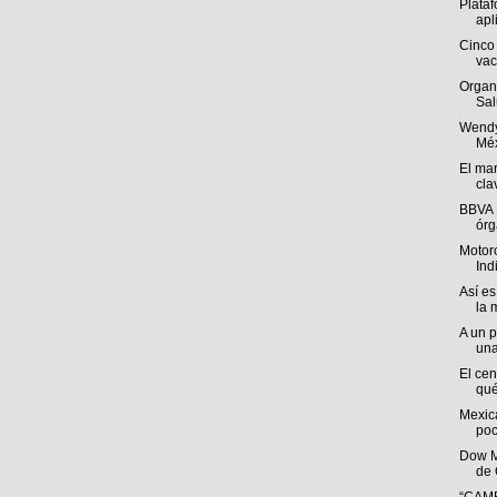
Plataf
apl
Cinco 
vac
Organ
Sal
Wendy
Méx
El mar
cla
BBVA 
órg
Motoro
Ind
Así es
la 
A un p
una
El cen
qué
Mexica
poc
Dow M
de 