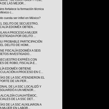
IARÉ”, DE LUIS FONSI Y FEID,
A DE LAS MEJOR...
s fortalece la formación técnica
México c...
o cuesta ser infiel en México?
EL DELITO DE SECUESTRO,
SCALÍA EDOMÉX OBTIEN...
ULAN A PROCESO A MUJER
VESTIGADA POR DELITO ...
SU PROBABLE PARTICIPACIÓN
EL DELITO DE HOMI...
NE FISCALÍA EDOMÉX A SEIS
JETOS INVESTIGADO...
SECUESTRO EXPRÉS CON
ES DE ROBO, FISCALÍA E...
ALÍA EDOMÉX OBTIENE
NCULACIÓN A PROCESO EN C...
CÍAS DE LA SSC ATENDIERON EL
PORTE DE UN PER...
ONAL DE LA SSC LOCALIZÓ Y
SGUARDÓ A UN MENOR...
A ALCALDÍA CUAUHTÉMOC,
CIALES DE LA SSC DET...
ÍAS DE LA SSC AUXILIARON A
A MUJER EN LABOR...