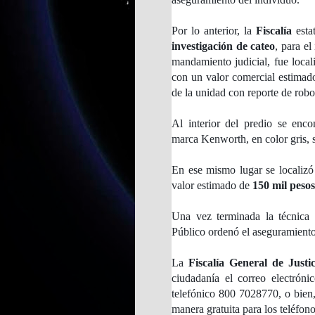
Por lo anterior, la
Fiscalía
esta
investigación de cateo
, para e
mandamiento judicial, fue loca
con un valor comercial estima
de la unidad con reporte de robo
Al interior del predio se enc
marca Kenworth, en color gris, s
En ese mismo lugar se localiz
valor estimado de
150 mil pesos
Una vez terminada la técnica 
Público ordenó el aseguramiento
La
Fiscalía General de Justi
ciudadanía el correo electrón
telefónico 800 7028770, o bien,
manera gratuita para los teléfon