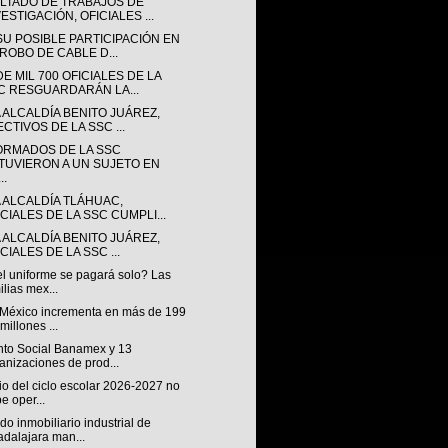
LTADO DE TRABAJOS DE
ESTIGACIÓN, OFICIALES ...
SU POSIBLE PARTICIPACIÓN EN
 ROBO DE CABLE D...
E MIL 700 OFICIALES DE LA
C RESGUARDARÁN LA...
 ALCALDÍA BENITO JUÁREZ,
CTIVOS DE LA SSC ...
ORMADOS DE LA SSC
TUVIERON A UN SUJETO EN
..
A ALCALDÍA TLÁHUAC,
ICIALES DE LA SSC CUMPLI...
 ALCALDÍA BENITO JUÁREZ,
CIALES DE LA SSC ...
el uniforme se pagará solo? Las
ilias mex...
México incrementa en más de 199
 millones ...
to Social Banamex y 13
anizaciones de prod...
cio del ciclo escolar 2026-2027 no
e oper...
o inmobiliario industrial de
dalajara man...