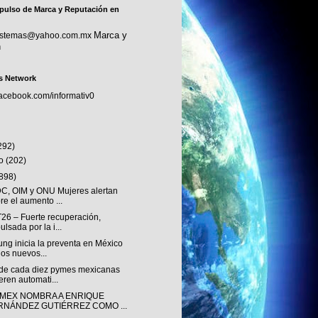
pulso de Marca y Reputación en
Marca y
sistemas@yahoo.com.mx
n
s Network
facebook.com/informativ0
292)
to
(202)
(898)
, OIM y ONU Mujeres alertan
re el aumento ...
T26 – Fuerte recuperación,
ulsada por la i...
ng inicia la preventa en México
los nuevos...
de cada diez pymes mexicanas
eren automati...
MEX NOMBRA A ENRIQUE
RNÁNDEZ GUTIÉRREZ COMO ...