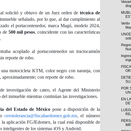
Veeam
dis
tal solicitó y obtuvo de un Juez orden de
técnica de
MUBI
ES
l inmueble señalado, por lo que, al dar cumplimiento al
Verti
lizado el portacontenedor, marca Magú, modelo 2024,
Man
do de
500 mil pesos
, coincidente con las características
UNODC
.
sob
Regres
Nue
ontraba acoplado al portacontenedor un tractocamión
Ingre
in reporte de robo.
ing
FISC
ó una motocicleta KTM, color negro con naranja, con
OR
, aproximadamente; con reporte de robo.
DETI
SU
POR 
de investigación de cateo, el Agente del Ministerio
UN
 del inmueble mientras continúan las investigaciones.
EN LA
DE
cia del Estado de México
pone a disposición de la
LUEG
RE
ico
cerotolerancia@fiscaliaedomex.gob.mx
, el número
PERS
 la aplicación FGJEdomex, la cual está disponible de
IM
os inteligentes de los sistemas iOS y Android.