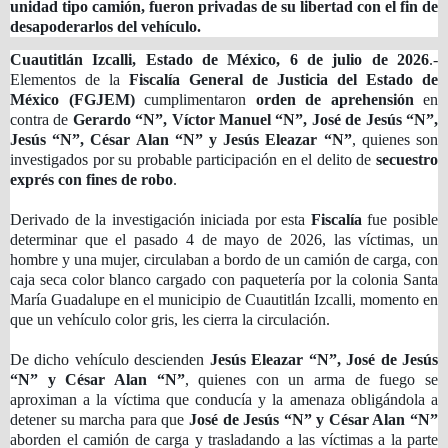
unidad tipo camión, fueron privadas de su libertad con el fin de
desapoderarlos del vehículo.
Cuautitlán Izcalli, Estado de México, 6 de julio de 2026
.-
Elementos de la
Fiscalía General de Justicia del Estado de
México (FGJEM)
cumplimentaron
orden de aprehensión
en
contra de
Gerardo “N”, Víctor Manuel “N”, José de Jesús “N”,
Jesús “N”, César Alan “N” y Jesús Eleazar “N”
, quienes son
investigados por su probable participación en el delito de
secuestro
exprés con fines de robo
.
Derivado de la investigación iniciada por esta
Fiscalía
fue posible
determinar que el pasado 4 de mayo de 2026, las víctimas, un
hombre y una mujer, circulaban a bordo de un camión de carga, con
caja seca color blanco cargado con paquetería por la colonia Santa
María Guadalupe en el municipio de Cuautitlán Izcalli, momento en
que un vehículo color gris, les cierra la circulación.
De dicho vehículo descienden
Jesús Eleazar “N”, José de Jesús
“N” y César Alan “N”
, quienes con un arma de fuego se
aproximan a la víctima que conducía y la amenaza obligándola a
detener su marcha para que
José de Jesús “N” y César Alan “N”
aborden el camión de carga y trasladando a las víctimas a la parte