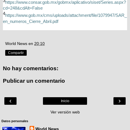
3
https://www.consar.gob.mx/gobmx/aplicativo/siset/Series.aspx?
cd=248&cdAlt=False
4
https://www.gob.mx/cms/uploads/attachment/file/1079947/SAR_
en_numeros_Cierre_Abril.pdf
World News
en
20:10
Compartir
No hay comentarios:
Publicar un comentario
‹
›
Inicio
Ver versión web
Datos personales
World News