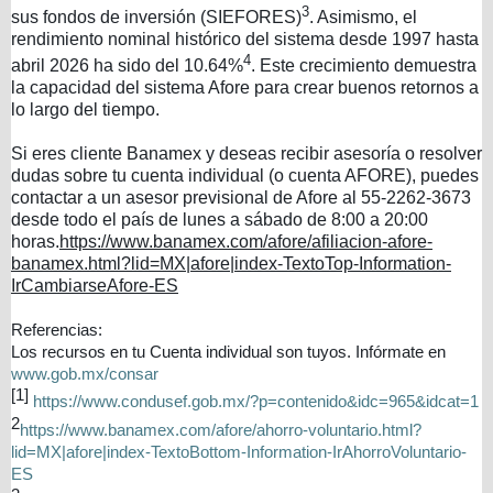
3
sus fondos de inversión (SIEFORES)
. Asimismo, el
rendimiento nominal histórico del sistema desde 1997 hasta
4
abril 2026 ha sido del 10.64%
. Este crecimiento demuestra
la capacidad del sistema Afore para crear buenos retornos a
lo largo del tiempo.
Si eres cliente Banamex y deseas recibir asesoría o resolver
dudas sobre tu cuenta individual (o cuenta AFORE), puedes
contactar a un asesor previsional de Afore al 55-2262-3673
desde todo el país de lunes a sábado de 8:00 a 20:00
horas.
https://www.banamex.com/afore/afiliacion-afore-
banamex.html?lid=MX|afore|index-TextoTop-Information-
IrCambiarseAfore-ES
Referencias:
Los recursos en tu Cuenta individual son tuyos.
Infórmate en
www.gob.mx/consar
[1]
https://www.condusef.gob.mx/?p=contenido&idc=965&idcat=1
2
https://www.banamex.com/afore/ahorro-voluntario.html?
lid=MX|afore|index-TextoBottom-Information-IrAhorroVoluntario-
ES