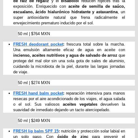
de raíz de regaliz
 y el
 bisabolol
 reducen rojeces tras la 
exposición. Enriquecido con 
aceite de semilla de saúco, 
escualano, ácido hialurónico hidratante y astaxantina
, un 
super antioxidante natural que frena radicalmente el 
envejecimiento prematuro inducido por el sol. 
50 ml | $764 MXN
FRESH deodorant pocket
:
 frescura total sobre la marcha. 
Una emulsión altamente eficaz de agua en aceite con
incienso, aceites nutritivos y agua de salvado de arroz
 que 
protege del mal olor sin una sola gota de sales de aluminio, 
cuidando la microbiota de la piel, durante las largas jornadas 
de viaje. 
50 ml | $274 MXN
FRESH hand balm pocket
:
 reparación intensiva para manos 
resecas por el aire acondicionado de los viajes, el agua salada 
o el sol. Sus valiosos 
aceites vegetales 
devuelven la 
suavidad de inmediato dejando un tacto aterciopelado. 
50 ml | $249 MXN
FRESH lip balm SPF 15
:
 nutrición y protección solar labial en 
un solo paso. Con 
óxido de zinc
 para prevenir el 