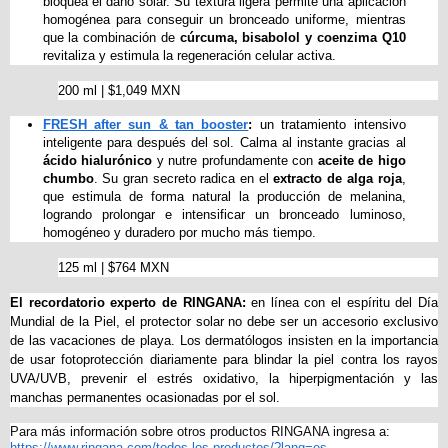
bloquea el daño solar. Su textura ligera permite una aplicación 
homogénea para conseguir un bronceado uniforme, mientras 
que la combinación de 
cúrcuma, bisabolol y coenzima Q10
revitaliza y estimula la regeneración celular activa. 
200 ml | $1,049 MXN
FRESH after sun & tan booster
:
 un tratamiento intensivo 
inteligente para después del sol. Calma al instante gracias al 
ácido hialurónico
 y nutre profundamente con 
aceite de higo 
chumbo
. Su gran secreto radica en el 
extracto de alga roja
, 
que estimula de forma natural la producción de melanina, 
logrando prolongar e intensificar un bronceado luminoso, 
homogéneo y duradero por mucho más tiempo. 
125 ml | $764 MXN
El recordatorio experto de RINGANA:
 en línea con el espíritu del Día 
Mundial de la Piel, el protector solar no debe ser un accesorio exclusivo 
de las vacaciones de playa. Los dermatólogos insisten en la importancia 
de usar fotoprotección diariamente para blindar la piel contra los rayos 
UVA/UVB, prevenir el estrés oxidativo, la hiperpigmentación y las 
manchas permanentes ocasionadas por el sol.
Para más información sobre otros productos RINGANA ingresa a: 
https://www.ringana.com/todos-los-productos/?lang=es