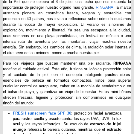
de la Piel que se celebra el 8 de julio, una fecha que nos recuerda la 
importancia de proteger nuestro órgano más grande, 
RINGANA
, la marca 
austriaca pionera en cosmética fresca, vegana y sostenible con 
presencia en 40 países, nos invita a reflexionar sobre cómo la cuidamos 
durante la época de mayor exposición. El verano es sinónimo de 
exploración, movimiento y libertad. Ya sea una escapada a la ciudad, 
unas semanas en una playa paradisíaca, un festival de música o una 
intensa ruta de aventura por las montañas, viajar reactiva nuestra 
energía. Sin embargo, los cambios de clima, la radiación solar intensa y 
el aire seco de los aviones, ponen a prueba nuestra piel.
Para los viajeros que buscan mantener una piel radiante,
RINGANA
redefine el cuidado estival. Este año, fusiona su icónica protección solar 
y el cuidado de la piel con el concepto inteligente 
pocket sizes
: 
esenciales de belleza en formatos compactos, listos para superar 
cualquier control de aeropuerto, caber en la mochila de senderismo o en 
el bolso de playa, y garantizar un viaje de bienestar. Estos mini héroes 
ofrecen frescura, higiene y protección sin compromisos en cualquier 
rincón del mundo:
FRESH sunscreen face SPF 30
:
 protección facial avanzada 
para rostro, cuello y escote contra los rayos UVA, UVB, la luz 
azul y los rayos infrarrojos. Su escudo de 
extracto de frijol 
mungo
 refuerza la barrera cutánea, mientras que el 
extracto 