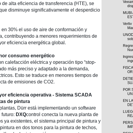
Veeam
o de alta eficiencia de transferencia (HTE), se
dis
que disminuye significativamente el desperdicio
MUBI
ES
Verti
Man
 en 30% el uso de aire de conformación y
UNODC
ra, contribuyendo a menores requerimientos de
sob
or eficiencia energética global.
Regres
Nue
enor consumo energético
Ingre
ing
 calefacción eléctrica y operación tipo “stop-
FISC
ado más preciso y adaptado a la demanda,
OR
ctricos. Esto se traduce en menores tiempos de
DETI
ecta de emisiones de CO2.
SU
POR 
UN
ayor eficiencia operativa - Sistema SCADA
EN LA
tas de pintura
DE
e plantas, Dürr está implementando un software
LUEG
 futuro:
DXQ
control conecta la nueva planta de
RE
s ya existentes, el sistema principal de pintura y
PERS
IM
pintura en dos tonos para la pintura de techos,