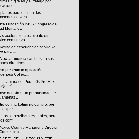
ormas digitales y el trabajo por
icacione...
planes para disfrutar las
aciones de vera...
iza Fundación IMSS Congreso de
ud Mental c...
’s acelera su crecimiento en
ico con nuevo...
keting de experiencias se vuelve
ve para ...
México anuncia cambios en sus
anos directivos
la presenta la aplicación
igenous Collect...
 la cámara del Pura 90s Pro Max:
mejor cá...
aso del Día-Q: la probabilidad de
 amenaz...
tro del marketing no cambió: por
 las per...
nos se perciben resilientes, pero
os conf...
exico Country Manager y Director
Comunicac...