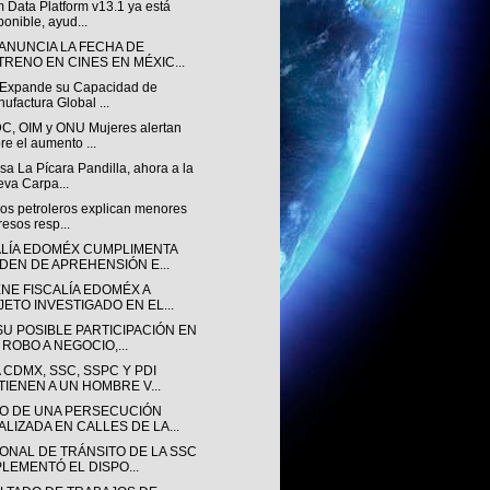
 Data Platform v13.1 ya está
ponible, ayud...
 ANUNCIA LA FECHA DE
TRENO EN CINES EN MÉXIC...
v Expande su Capacidad de
ufactura Global ...
, OIM y ONU Mujeres alertan
re el aumento ...
a La Pícara Pandilla, ahora a la
va Carpa...
sos petroleros explican menores
resos resp...
ALÍA EDOMÉX CUMPLIMENTA
DEN DE APREHENSIÓN E...
ENE FISCALÍA EDOMÉX A
JETO INVESTIGADO EN EL...
SU POSIBLE PARTICIPACIÓN EN
 ROBO A NEGOCIO,...
 CDMX, SSC, SSPC Y PDI
TIENEN A UN HOMBRE V...
O DE UNA PERSECUCIÓN
ALIZADA EN CALLES DE LA...
ONAL DE TRÁNSITO DE LA SSC
PLEMENTÓ EL DISPO...