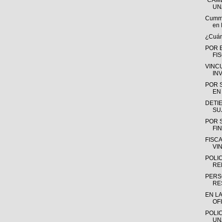
“CAMB
UN
Cummin
en 
¿Cuánt
POR 
FI
VINC
IN
POR 
EN 
DETIE
SU
POR 
FIN
FISC
VI
POLI
RE
PERS
RE
EN L
OFI
POLIC
UN