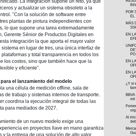
RESU
ificado. La integración supone un reto, ya que
INV
rceros y actualizar un sistema obsoleto a la
POR 
ntrol.
"Con la solución de software entre
EL
tres plantas de pintura independientes con
MÁS D
SS
as, lo que supone una tarea extremadamente
h, Gerente Sénior de Productos Digitales en
EN LA
EFE
esta integración la que aporta el mayor valor
UNIF
 sistema en lugar de tres, una única interfaz de
DE
PO.
 plataformas y total transparencia en todos los
e los costos, sino que también hace que la
EN L
OF
xible y eficiente".
EN LA
OFI
para el lanzamiento del modelo
¿Y si 
a una célula de medición offline, sala de
fam
s de trabajo y sistemas internos de transporte.
BBVA 
mil
r coordina la ejecución integral de todas las
Fomen
ista para mediados de 2027.
org
Al ini
zamiento de un nuevo modelo exige una
deb
xperiencia en proyectos llave en mano garantiza
Mercad
Gua
 y la entrega de una solución de alto valor