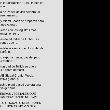
 de la "disrupción": Las Fintech en
ico p...
to de Padel México celebra un
toso lanzam...
 y Miami Beach se preparan para
 nueva era...
uerdo con los registros más
ientes, entre ...
s del Mundial de Fútbol: las
ciones que l...
ortalece atención en Hospital de
iatría d...
co exporta más aguacate, pero
a menos”: r...
munidad de Twitch se une a
HO para demostr...
IAB Global Creator Week,
iativa global p...
ustria plant-based acelera una
va generac...
BEBIDAS VEGETALES QUE
TÁN INSPIRANDO NUEVAS ...
LUYE IGNACIO DESCHAMPS
 GESTIÓN COMO PRESIDE...