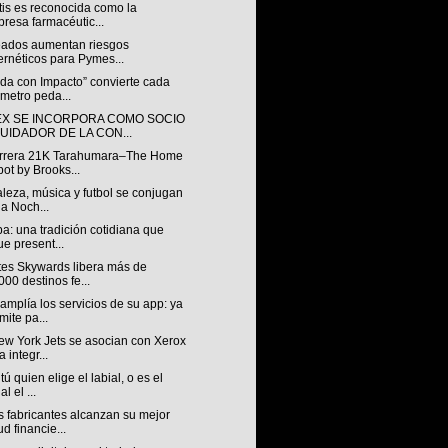
tis es reconocida como la
resa farmacéutic...
ados aumentan riesgos
ernéticos para Pymes...
da con Impacto” convierte cada
ómetro peda...
X SE INCORPORA COMO SOCIO
QUIDADOR DE LA CON...
rrera 21K Tarahumara–The Home
ot by Brooks...
leza, música y futbol se conjugan
la Noch...
a: una tradición cotidiana que
ue present...
tes Skywards libera más de
000 destinos fe...
mplía los servicios de su app: ya
mite pa...
ew York Jets se asocian con Xerox
a integr...
tú quien elige el labial, o es el
al el ...
 fabricantes alcanzan su mejor
ud financie...