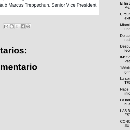
El fin
eñaló Marcus Treppschuh, Senior Vice President
Méx
Circui
exi
Miami
una
De ac
rec
Despué
arios:
lec
IMSS f
Ped
omentario
“Méxi
gan
La co
TEC
Nace 
inic
La ind
nue
LAS 
ES
CONC
SU