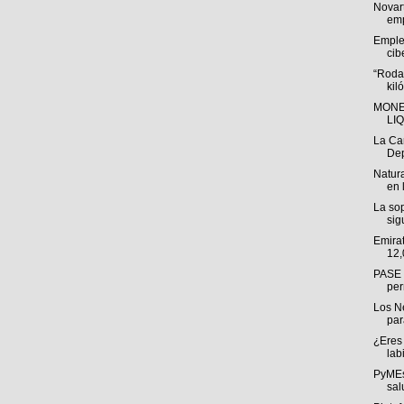
Novar
emp
Emple
cib
“Roda
kil
MONE
LI
La Ca
Dep
Natura
en 
La sop
sig
Emira
12,
PASE a
per
Los N
par
¿Eres 
labi
PyMEs
sal