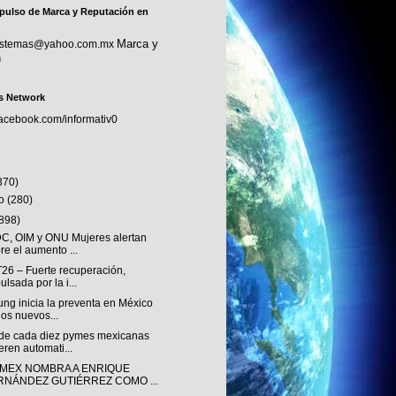
pulso de Marca y Reputación en
Marca y
sistemas@yahoo.com.mx
n
s Network
facebook.com/informativ0
370)
to
(280)
(898)
, OIM y ONU Mujeres alertan
re el aumento ...
T26 – Fuerte recuperación,
ulsada por la i...
ng inicia la preventa en México
los nuevos...
de cada diez pymes mexicanas
eren automati...
MEX NOMBRA A ENRIQUE
RNÁNDEZ GUTIÉRREZ COMO ...