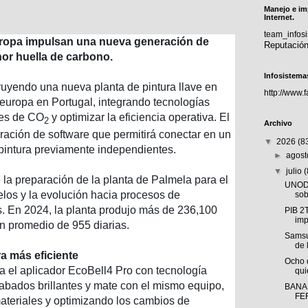
Manejo e im
Internet.
team_info
ropa impulsan una nueva generación de
Reputació
or huella de carbono.
Infosistema
ruyendo una nueva planta de pintura llave en
http://www.
uropa en Portugal, integrando tecnologías
nes de CO
y optimizar la eficiencia operativa. El
2
Archivo
gración de software que permitirá conectar en un
▼
2026
(8
 pintura previamente independientes.
►
agos
▼
julio
e la preparación de la planta de Palmela para el
UNODC
os y la evolución hacia procesos de
sob
. En 2024, la planta produjo más de 236,100
PIB 2
imp
n promedio de 955 diarias.
Samsu
de 
a más eficiente
Ocho 
ra el aplicador EcoBell4 Pro con tecnología
qui
abados brillantes y mate con el mismo equipo,
BANA
FE
teriales y optimizando los cambios de