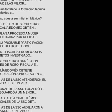
IARÉ”, DE LUIS FONSI Y FEID,
A DE LAS MEJOR...
s fortalece la formación técnica
México c...
o cuesta ser infiel en México?
EL DELITO DE SECUESTRO,
SCALÍA EDOMÉX OBTIEN...
ULAN A PROCESO A MUJER
VESTIGADA POR DELITO ...
SU PROBABLE PARTICIPACIÓN
EL DELITO DE HOMI...
NE FISCALÍA EDOMÉX A SEIS
JETOS INVESTIGADO...
SECUESTRO EXPRÉS CON
ES DE ROBO, FISCALÍA E...
ALÍA EDOMÉX OBTIENE
NCULACIÓN A PROCESO EN C...
CÍAS DE LA SSC ATENDIERON EL
PORTE DE UN PER...
ONAL DE LA SSC LOCALIZÓ Y
SGUARDÓ A UN MENOR...
A ALCALDÍA CUAUHTÉMOC,
CIALES DE LA SSC DET...
ÍAS DE LA SSC AUXILIARON A
A MUJER EN LABOR...