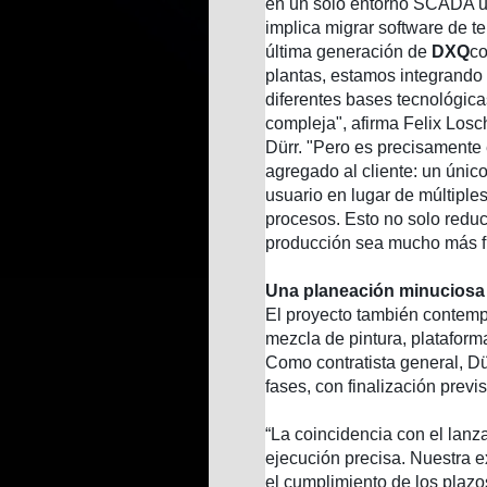
en un solo entorno SCADA un
implica migrar software de te
última generación de
DXQ
co
plantas, estamos integrando 
diferentes bases tecnológic
compleja", afirma Felix Losc
Dürr. "Pero es precisamente 
agregado al cliente: un único
usuario en lugar de múltiples
procesos. Esto no solo reduc
producción sea mucho más fle
Una planeación minuciosa 
El proyecto también contempl
mezcla de pintura, plataforma
Como contratista general, Dür
fases, con finalización prev
“La coincidencia con el lan
ejecución precisa. Nuestra e
el cumplimiento de los plazos