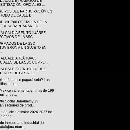
LTADO DE TRABAJOS DE
ESTIGACIÓN, OFICIALES ...
SU POSIBLE PARTICIPACIÓN EN
 ROBO DE CABLE D...
E MIL 700 OFICIALES DE LA
C RESGUARDARÁN LA...
 ALCALDÍA BENITO JUÁREZ,
CTIVOS DE LA SSC ...
ORMADOS DE LA SSC
TUVIERON A UN SUJETO EN
..
A ALCALDÍA TLÁHUAC,
ICIALES DE LA SSC CUMPLI...
 ALCALDÍA BENITO JUÁREZ,
CIALES DE LA SSC ...
el uniforme se pagará solo? Las
ilias mex...
México incrementa en más de 199
 millones ...
to Social Banamex y 13
anizaciones de prod...
cio del ciclo escolar 2026-2027 no
e oper...
o inmobiliario industrial de
dalajara man...