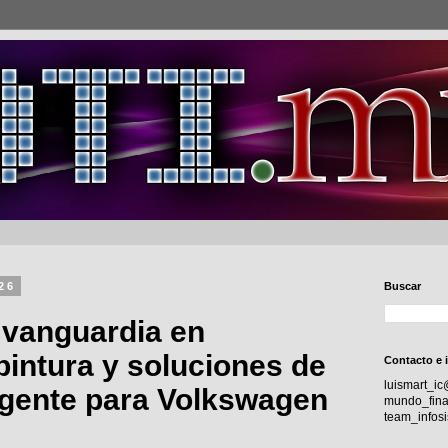
026
Buscar
 vanguardia en
pintura y soluciones de
Contacto e 
luismart_i
ligente para Volkswagen
mundo_fina
team_info