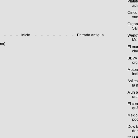
Plataf
apl
Cinco 
vac
Organ
Sal
Inicio
Entrada antigua
Wendy
Méx
om)
El mar
cla
BBVA 
órg
Motoro
Ind
Así es
la 
A un p
una
El cen
qué
Mexica
poc
Dow M
de 