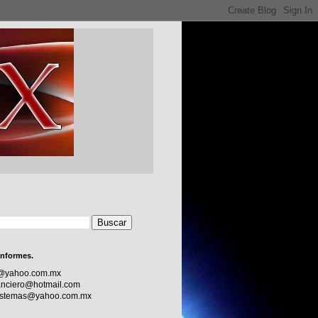
informes.
c@yahoo.com.mx
nciero@hotmail.com
sistemas@yahoo.com.mx