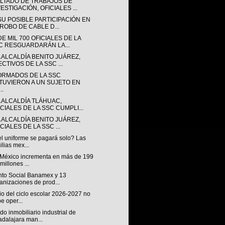
LTADO DE TRABAJOS DE
ESTIGACIÓN, OFICIALES ...
SU POSIBLE PARTICIPACIÓN EN
 ROBO DE CABLE D...
E MIL 700 OFICIALES DE LA
C RESGUARDARÁN LA...
 ALCALDÍA BENITO JUÁREZ,
CTIVOS DE LA SSC ...
ORMADOS DE LA SSC
TUVIERON A UN SUJETO EN
..
A ALCALDÍA TLÁHUAC,
ICIALES DE LA SSC CUMPLI...
 ALCALDÍA BENITO JUÁREZ,
CIALES DE LA SSC ...
el uniforme se pagará solo? Las
ilias mex...
México incrementa en más de 199
 millones ...
to Social Banamex y 13
anizaciones de prod...
cio del ciclo escolar 2026-2027 no
e oper...
o inmobiliario industrial de
dalajara man...