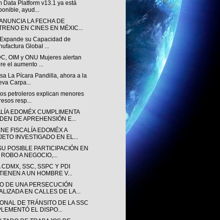
 Data Platform v13.1 ya está
ponible, ayud...
 ANUNCIA LA FECHA DE
TRENO EN CINES EN MÉXIC...
v Expande su Capacidad de
ufactura Global ...
, OIM y ONU Mujeres alertan
re el aumento ...
a La Pícara Pandilla, ahora a la
va Carpa...
sos petroleros explican menores
resos resp...
ALÍA EDOMÉX CUMPLIMENTA
DEN DE APREHENSIÓN E...
ENE FISCALÍA EDOMÉX A
JETO INVESTIGADO EN EL...
SU POSIBLE PARTICIPACIÓN EN
 ROBO A NEGOCIO,...
 CDMX, SSC, SSPC Y PDI
TIENEN A UN HOMBRE V...
O DE UNA PERSECUCIÓN
ALIZADA EN CALLES DE LA...
ONAL DE TRÁNSITO DE LA SSC
PLEMENTÓ EL DISPO...