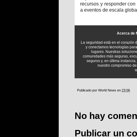
recursos y responder con
a eventos de escala globa
Acerca de M
La seguridad está en el corazón 
y conectamos tecnologías para 
lugares. Nuestras solucion
comunidades más seguras, escu
seguros y, en última instanci
nuestro compromiso de 
w
Publicado por
World News
en
23:06
No hay coment
Publicar un c