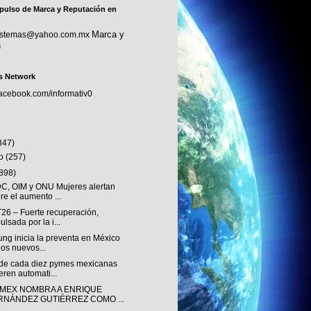
pulso de Marca y Reputación en
Marca y
sistemas@yahoo.com.mx
n
s Network
facebook.com/informativ0
347)
to
(257)
(898)
, OIM y ONU Mujeres alertan
re el aumento ...
T26 – Fuerte recuperación,
ulsada por la i...
ng inicia la preventa en México
los nuevos...
de cada diez pymes mexicanas
eren automati...
MEX NOMBRA A ENRIQUE
RNÁNDEZ GUTIÉRREZ COMO ...