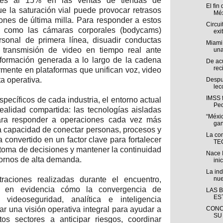
ores al 15% en las ventas de tiendas de
El fin
e la saturación vial puede provocar retrasos
Méx
nes de última milla. Para responder a estos
Circui
as como las cámaras corporales (bodycams)
exi
sonal de primera línea, disuadir conductas
Miami
r transmisión de video en tiempo real ante
una
información generada a lo largo de la cadena
De ac
rec
rmente en plataformas que unifican voz, video
ta operativa.
Despué
lec
IMSS f
specíficos de cada industria, el entorno actual
Ped
ealidad compartida: las tecnologías aisladas
“Méxi
para responder a operaciones cada vez más
gan
a capacidad de conectar personas, procesos y
La co
 convertido en un factor clave para fortalecer
TEC
la toma de decisiones y mantener la continuidad
Nace 
tornos de alta demanda.
inic
La ind
raciones realizadas durante el encuentro,
nue
jó en evidencia cómo la convergencia de
LAS 
ES
, videoseguridad, analítica e inteligencia
nar una visión operativa integral para ayudar a
CONC
SU
tos sectores a anticipar riesgos, coordinar