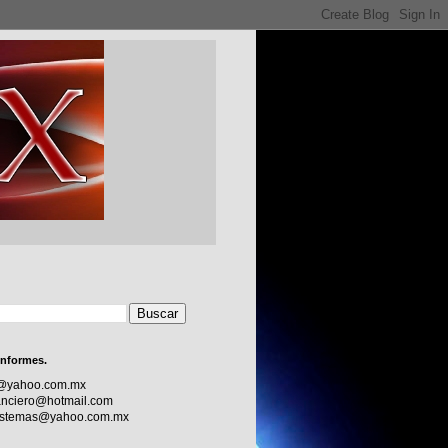
informes.
c@yahoo.com.mx
nciero@hotmail.com
sistemas@yahoo.com.mx