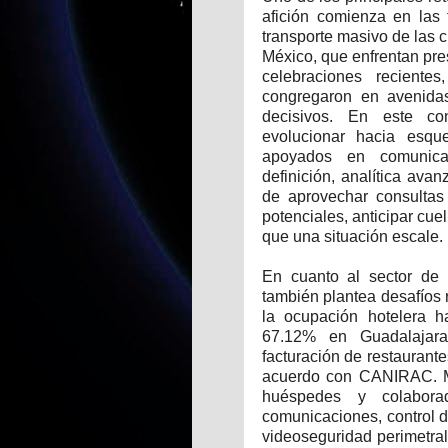
afición comienza en las 
transporte masivo de las 
México, que enfrentan pre
celebraciones recient
congregaron en avenida
decisivos. En este con
evolucionar hacia esqu
apoyados en comunicac
definición, analítica avan
de aprovechar consultas 
potenciales, anticipar cue
que una situación escale.
En cuanto al sector de 
también plantea desafíos 
la ocupación hotelera 
67.12% en Guadalajar
facturación de restaurant
acuerdo con CANIRAC. Man
huéspedes y colaborad
comunicaciones, control 
videoseguridad perimetral