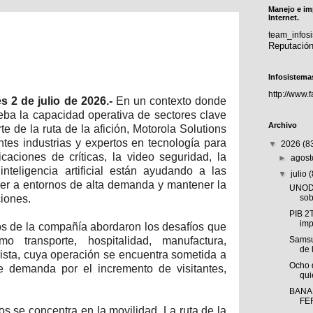
Manejo e im
Internet.
team_info
Reputació
Infosistema
http://www.
 2 de julio de 2026.-
En un contexto donde
eba la capacidad operativa de sectores clave
Archivo
e de la ruta de la afición, Motorola Solutions
entes industrias y expertos en tecnología para
▼
2026
(8
aciones de críticas, la video seguridad, la
►
agos
inteligencia artificial están ayudando a las
▼
julio
er a entornos de alta demanda y mantener la
UNODC
iones.
sob
PIB 2
imp
os de la compañía abordaron los desafíos que
mo transporte, hospitalidad, manufactura,
Samsu
de 
rista, cuya operación se encuentra sometida a
Ocho 
de demanda por el incremento de visitantes,
qui
BANA
FE
os se concentra en la movilidad. La ruta de la