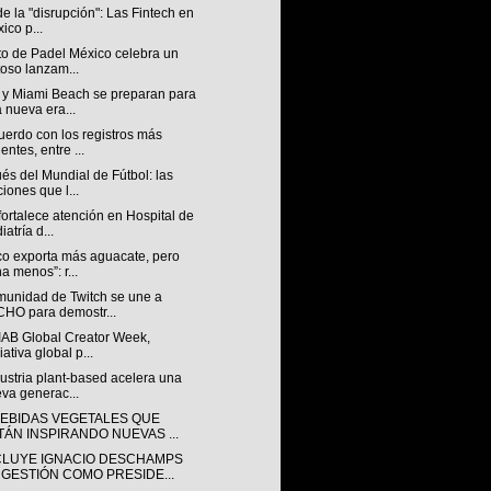
 de la "disrupción": Las Fintech en
ico p...
to de Padel México celebra un
toso lanzam...
 y Miami Beach se preparan para
 nueva era...
uerdo con los registros más
ientes, entre ...
s del Mundial de Fútbol: las
ciones que l...
ortalece atención en Hospital de
iatría d...
co exporta más aguacate, pero
a menos”: r...
munidad de Twitch se une a
HO para demostr...
IAB Global Creator Week,
iativa global p...
ustria plant-based acelera una
va generac...
BEBIDAS VEGETALES QUE
TÁN INSPIRANDO NUEVAS ...
LUYE IGNACIO DESCHAMPS
 GESTIÓN COMO PRESIDE...