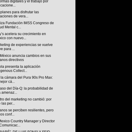
ormas digitales y el trabajo por
icacione...
planes para disfrutar las
aciones de vera...
iza Fundación IMSS Congreso de
ud Mental c...
’s acelera su crecimiento en
ico con nuevo...
keting de experiencias se vuelve
ve para ...
México anuncia cambios en sus
anos directivos
la presenta la aplicación
igenous Collect...
 la cámara del Pura 90s Pro Max:
mejor cá...
aso del Día-Q: la probabilidad de
 amenaz...
tro del marketing no cambió: por
 las per...
nos se perciben resilientes, pero
os conf...
exico Country Manager y Director
Comunicac...