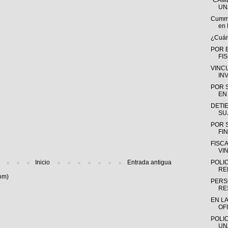
“CAMB
UN
Cummin
en 
¿Cuánt
POR 
FI
VINC
IN
POR 
EN 
DETIE
SU
POR 
FIN
FISC
VI
Inicio
Entrada antigua
POLI
RE
om)
PERS
RE
EN L
OFI
POLIC
UN