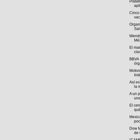
Plataf
apl
Cinco 
vac
Organ
Sal
Wendy
Méx
El mar
cla
BBVA 
órg
Motoro
Ind
Así es
la 
A un p
una
El cen
qué
Mexica
poc
Dow M
de 