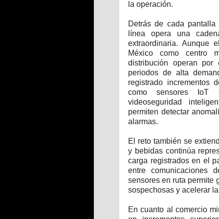
la operación.
Detrás de cada pantalla
línea opera una caden
extraordinaria. Aunque e
México como centro ma
distribución operan po
periodos de alta demanda
registrado incrementos 
como sensores IoT co
videoseguridad intelig
permiten detectar anomalí
alarmas.
El reto también se extiend
y bebidas continúa repre
carga registrados en el p
entre comunicaciones de
sensores en ruta permite 
sospechosas y acelerar la
En cuanto al comercio min