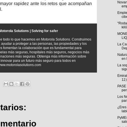
Novar
 mayor rapidez ante los retos que acompañan
emp
l.
Emple
cib
“Roda
kil
otorola Solutions | Solving for safer
MONE
LI
de todo lo que hacemos en Motorola Solutions. Construimos
ayudar a proteger a las personas, las propiedades y los
La Ca
es fomentan la colaboración que es fundamental para
Dep
elas más seguras, hospitales más seguros, negocios más
Natura
a, naciones más seguras. Obtenga más información sobre
en 
innovar para un futuro más seguro para todos en
ww.motorolasolutions.com
La sop
sig
Emira
12,
PASE a
per
Los N
par
arios:
¿Eres 
labi
PyMEs
omentario
sal