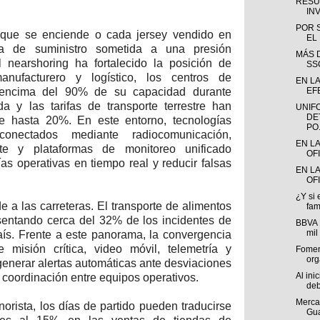
RESU
INV
POR 
 que se enciende o cada jersey vendido en
EL
a de suministro sometida a una presión
MÁS D
l nearshoring ha fortalecido la posición de
SS
nufacturero y logístico, los centros de
EN LA
r encima del 90% de su capacidad durante
EFE
 y las tarifas de transporte terrestre han
UNIF
DE
de hasta 20%. En este entorno, tecnologías
PO.
nectados mediante radiocomunicación,
EN L
ente y plataformas de monitoreo unificado
OF
as operativas en tiempo real y reducir falsas
EN LA
OFI
¿Y si 
e a las carreteras. El transporte de alimentos
fam
sentando cerca del 32% de los incidentes de
BBVA 
mil
aís. Frente a este panorama, la convergencia
 misión crítica, video móvil, telemetría y
Fomen
org
generar alertas automáticas ante desviaciones
Al ini
 coordinación entre equipos operativos.
deb
Mercad
orista, los días de partido pueden traducirse
Gua