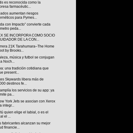
tis es reconocida como la
resa farmacéutic...
ados aumentan riesgos
ernéticos para Pymes...
da con Impacto” convierte cada
ómetro peda...
X SE INCORPORA COMO SOCIO
QUIDADOR DE LA CON...
rrera 21K Tarahumara–The Home
ot by Brooks...
leza, música y futbol se conjugan
la Noch...
a: una tradición cotidiana que
ue present...
tes Skywards libera más de
000 destinos fe...
mplía los servicios de su app: ya
mite pa...
ew York Jets se asocian con Xerox
a integr...
tú quien elige el labial, o es el
al el ...
 fabricantes alcanzan su mejor
ud financie...