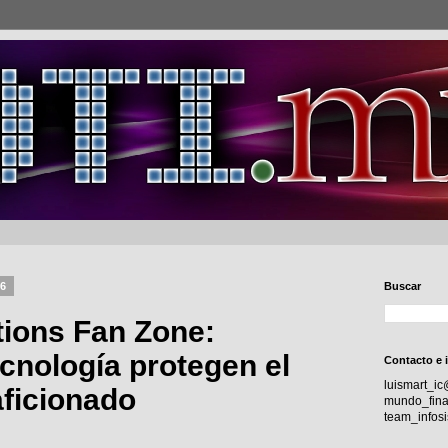
26
Buscar
tions Fan Zone:
ecnología protegen el
Contacto e 
luismart_i
aficionado
mundo_fina
team_info