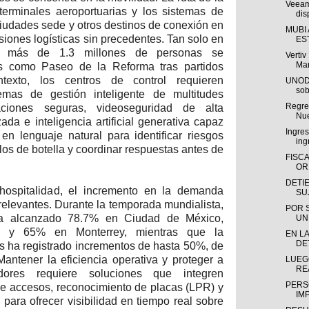
Veeam
terminales aeroportuarias y los sistemas de
dis
ciudades sede y otros destinos de conexión en
MUBI
siones logísticas sin precedentes. Tan solo en
ES
es, más de 1.3 millones de personas se
Verti
Man
s como Paseo de la Reforma tras partidos
texto, los centros de control requieren
UNODC
sob
emas de gestión inteligente de multitudes
Regres
iones seguras, videoseguridad de alta
Nue
zada e inteligencia artificial generativa capaz
Ingre
en lenguaje natural para identificar riesgos
ing
llos de botella y coordinar respuestas antes de
FISC
OR
DETI
hospitalidad, el incremento en la demanda
SU
relevantes. Durante la temporada mundialista,
POR 
ha alcanzado 78.7% en Ciudad de México,
UN
a y 65% en Monterrey, mientras que la
EN LA
DE
es ha registrado incrementos de hasta 50%, de
tener la eficiencia operativa y proteger a
LUEG
RE
ores requiere soluciones que integren
PERS
de accesos, reconocimiento de placas (LPR) y
IM
 para ofrecer visibilidad en tiempo real sobre