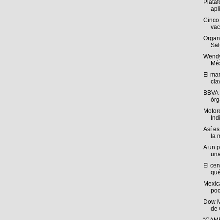
Plataf
apl
Cinco 
vac
Organ
Sal
Wendy
Méx
El mar
cla
BBVA 
órg
Motoro
Ind
Así es
la 
A un p
una
El cen
qué
Mexica
poc
Dow M
de 