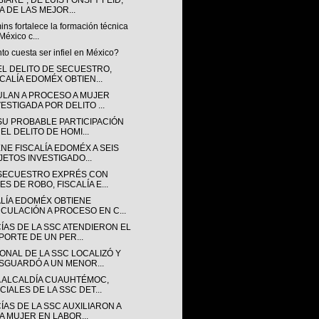
IARÉ”, DE LUIS FONSI Y FEID,
A DE LAS MEJOR...
s fortalece la formación técnica
México c...
o cuesta ser infiel en México?
EL DELITO DE SECUESTRO,
SCALÍA EDOMÉX OBTIEN...
ULAN A PROCESO A MUJER
VESTIGADA POR DELITO ...
SU PROBABLE PARTICIPACIÓN
EL DELITO DE HOMI...
NE FISCALÍA EDOMÉX A SEIS
JETOS INVESTIGADO...
SECUESTRO EXPRÉS CON
ES DE ROBO, FISCALÍA E...
ALÍA EDOMÉX OBTIENE
NCULACIÓN A PROCESO EN C...
CÍAS DE LA SSC ATENDIERON EL
PORTE DE UN PER...
ONAL DE LA SSC LOCALIZÓ Y
SGUARDÓ A UN MENOR...
A ALCALDÍA CUAUHTÉMOC,
CIALES DE LA SSC DET...
ÍAS DE LA SSC AUXILIARON A
A MUJER EN LABOR...