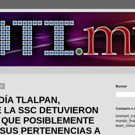
26
Buscar
DÍA TLALPAN,
E LA SSC DETUVIERON
Contacto e 
luismart_i
 QUE POSIBLEMENTE
mundo_fina
team_info
SUS PERTENENCIAS A