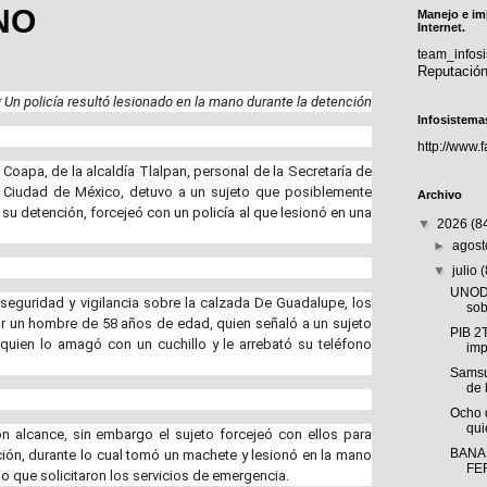
NO
Manejo e im
Internet.
team_info
Reputació
* Un policía resultó lesionado en la mano durante la detención
Infosistema
http://www.
 Coapa, de la alcaldía Tlalpan, personal de la Secretaría de
 Ciudad de México, detuvo a un sujeto que posiblemente
Archivo
 su detención, forcejeó con un policía al que lesionó en una
▼
2026
(8
►
agos
▼
julio
UNODC
seguridad y vigilancia sobre la calzada De Guadalupe, los
sob
r un hombre de 58 años de edad, quien señaló a un sujeto
PIB 2
quien lo amagó con un cuchillo y le arrebató su teléfono
imp
Samsu
de 
Ocho 
qui
on alcance, sin embargo el sujeto forcejeó con ellos para
BANA
nción, durante lo cual tomó un machete y lesionó en la mano
FE
lo que solicitaron los servicios de emergencia.