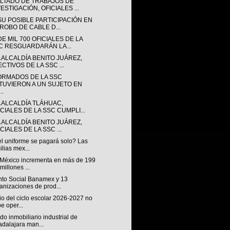
LTADO DE TRABAJOS DE
ESTIGACIÓN, OFICIALES ...
SU POSIBLE PARTICIPACIÓN EN
 ROBO DE CABLE D...
E MIL 700 OFICIALES DE LA
C RESGUARDARÁN LA...
 ALCALDÍA BENITO JUÁREZ,
CTIVOS DE LA SSC ...
ORMADOS DE LA SSC
TUVIERON A UN SUJETO EN
..
A ALCALDÍA TLÁHUAC,
ICIALES DE LA SSC CUMPLI...
 ALCALDÍA BENITO JUÁREZ,
CIALES DE LA SSC ...
el uniforme se pagará solo? Las
ilias mex...
México incrementa en más de 199
 millones ...
to Social Banamex y 13
anizaciones de prod...
cio del ciclo escolar 2026-2027 no
e oper...
o inmobiliario industrial de
dalajara man...