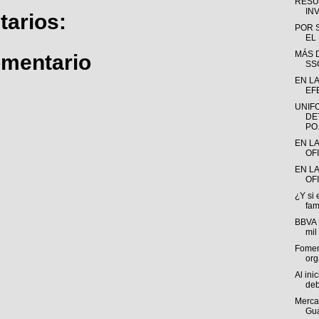
RESU
INV
arios:
POR 
EL
MÁS D
omentario
SS
EN LA
EFE
UNIF
DE
PO.
EN L
OF
EN LA
OFI
¿Y si 
fam
BBVA 
mil
Fomen
org
Al ini
deb
Mercad
Gua