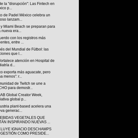
 de la "disrupción": Las Fintech en
ico p...
to de Padel México celebra un
toso lanzam...
 y Miami Beach se preparan para
 nueva era...
uerdo con los registros más
ientes, entre ...
s del Mundial de Fútbol: las
ciones que l...
ortalece atención en Hospital de
iatría d...
co exporta más aguacate, pero
a menos”: r...
munidad de Twitch se une a
HO para demostr...
IAB Global Creator Week,
iativa global p...
ustria plant-based acelera una
va generac...
BEBIDAS VEGETALES QUE
TÁN INSPIRANDO NUEVAS ...
LUYE IGNACIO DESCHAMPS
 GESTIÓN COMO PRESIDE...