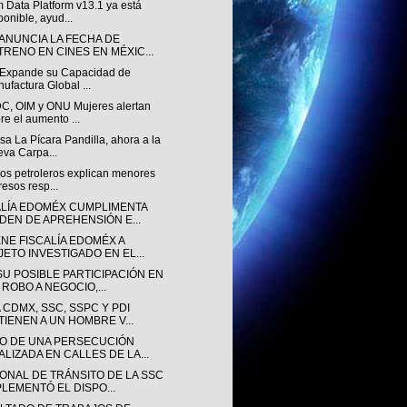
 Data Platform v13.1 ya está
ponible, ayud...
 ANUNCIA LA FECHA DE
TRENO EN CINES EN MÉXIC...
v Expande su Capacidad de
ufactura Global ...
, OIM y ONU Mujeres alertan
re el aumento ...
a La Pícara Pandilla, ahora a la
va Carpa...
sos petroleros explican menores
resos resp...
ALÍA EDOMÉX CUMPLIMENTA
DEN DE APREHENSIÓN E...
ENE FISCALÍA EDOMÉX A
JETO INVESTIGADO EN EL...
SU POSIBLE PARTICIPACIÓN EN
 ROBO A NEGOCIO,...
 CDMX, SSC, SSPC Y PDI
TIENEN A UN HOMBRE V...
O DE UNA PERSECUCIÓN
ALIZADA EN CALLES DE LA...
ONAL DE TRÁNSITO DE LA SSC
PLEMENTÓ EL DISPO...