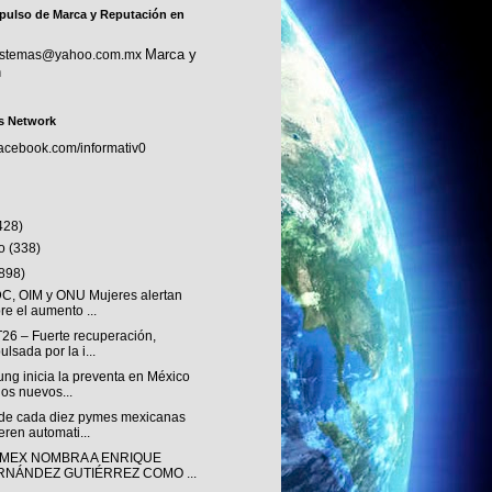
pulso de Marca y Reputación en
Marca y
sistemas@yahoo.com.mx
n
s Network
facebook.com/informativ0
428)
to
(338)
(898)
, OIM y ONU Mujeres alertan
re el aumento ...
T26 – Fuerte recuperación,
ulsada por la i...
ng inicia la preventa en México
los nuevos...
de cada diez pymes mexicanas
eren automati...
MEX NOMBRA A ENRIQUE
RNÁNDEZ GUTIÉRREZ COMO ...