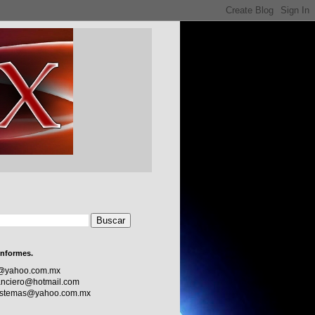
informes.
c@yahoo.com.mx
nciero@hotmail.com
sistemas@yahoo.com.mx