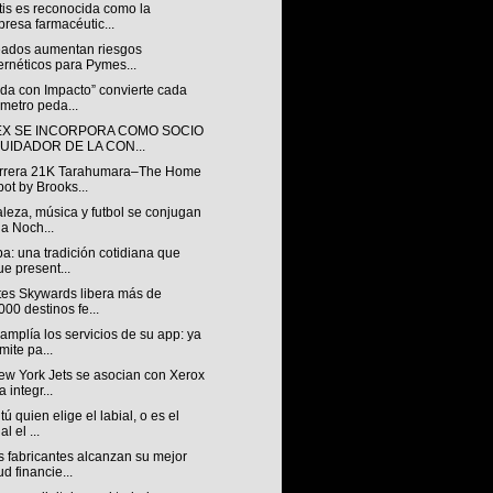
tis es reconocida como la
resa farmacéutic...
ados aumentan riesgos
ernéticos para Pymes...
da con Impacto” convierte cada
ómetro peda...
X SE INCORPORA COMO SOCIO
QUIDADOR DE LA CON...
rrera 21K Tarahumara–The Home
ot by Brooks...
leza, música y futbol se conjugan
la Noch...
a: una tradición cotidiana que
ue present...
tes Skywards libera más de
000 destinos fe...
mplía los servicios de su app: ya
mite pa...
ew York Jets se asocian con Xerox
a integr...
tú quien elige el labial, o es el
al el ...
 fabricantes alcanzan su mejor
ud financie...