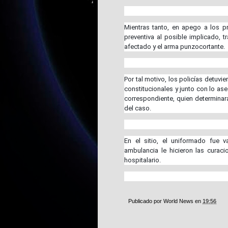
Mientras tanto, en apego a los pro
preventiva al posible implicado, t
afectado y el arma punzocortante.
Por tal motivo, los policías detuv
constitucionales y junto con lo ase
correspondiente, quien determinará 
del caso.
En el sitio, el uniformado fue
ambulancia le hicieron las curac
hospitalario.
Publicado por
World News
en
19:56