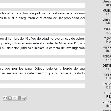
Veeam
dis
MUBI
tocolos de actuación policial, le realizaron una revisión
ES
ras la cual le aseguraron el teléfono celular propiedad del
Verti
Man
UNODC
sob
Regres
ieron al hombre de 46 años de edad, le leyeron sus derechos
Nue
gurado, lo trasladaron ante el agente del Ministerio Público
Ingre
su situación jurídica e iniciará la carpeta de investigación
ing
FISC
OR
DETI
 valorado por los paramédicos quienes a bordo de una
SU
iones necesarias y determinaron que no requería traslado
POR 
UN
EN LA
DE
LUEG
RE
PERS
IM