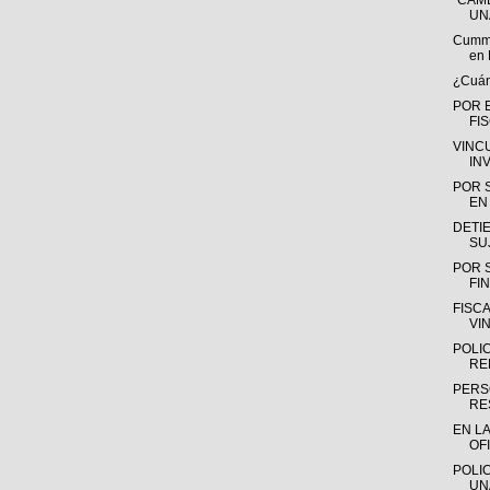
“CAMB
UN
Cummin
en 
¿Cuánt
POR 
FI
VINC
IN
POR 
EN 
DETIE
SU
POR 
FIN
FISC
VI
POLI
RE
PERS
RE
EN L
OFI
POLIC
UN