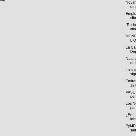
Novar
emp
Emple
cib
“Roda
kil
MONE
LI
La Ca
Dep
Natura
en 
La sop
sig
Emira
12,
PASE a
per
Los N
par
¿Eres 
labi
PyMEs
sal