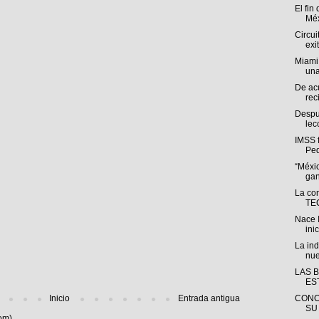
El fin
Méx
Circui
exi
Miami
una
De ac
rec
Despué
lec
IMSS f
Ped
“Méxi
gan
La co
TEC
Nace 
inic
La ind
nue
LAS 
ES
Inicio
Entrada antigua
CONC
SU
om)