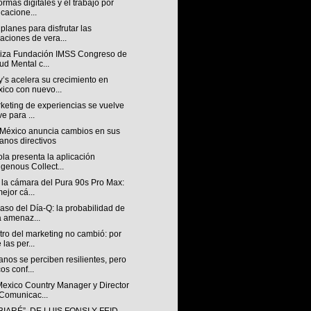
ormas digitales y el trabajo por
icacione...
planes para disfrutar las
aciones de vera...
iza Fundación IMSS Congreso de
ud Mental c...
’s acelera su crecimiento en
ico con nuevo...
keting de experiencias se vuelve
ve para ...
México anuncia cambios en sus
anos directivos
la presenta la aplicación
igenous Collect...
 la cámara del Pura 90s Pro Max:
mejor cá...
aso del Día-Q: la probabilidad de
 amenaz...
tro del marketing no cambió: por
 las per...
nos se perciben resilientes, pero
os conf...
exico Country Manager y Director
Comunicac...