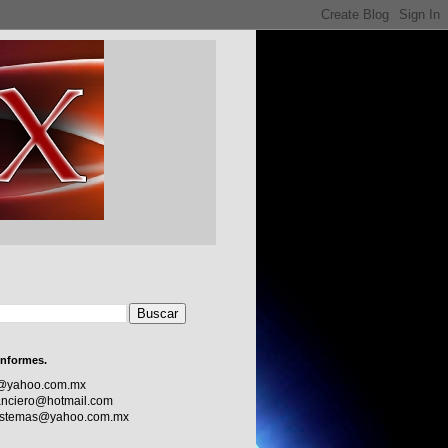
informes.
c@yahoo.com.mx
nciero@hotmail.com
sistemas@yahoo.com.mx