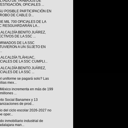
LTADO DE TRABAJOS DE
ESTIGACIÓN, OFICIALES ...
SU POSIBLE PARTICIPACIÓN EN
 ROBO DE CABLE D...
E MIL 700 OFICIALES DE LA
C RESGUARDARÁN LA...
 ALCALDÍA BENITO JUÁREZ,
CTIVOS DE LA SSC ...
ORMADOS DE LA SSC
TUVIERON A UN SUJETO EN
..
A ALCALDÍA TLÁHUAC,
ICIALES DE LA SSC CUMPLI...
 ALCALDÍA BENITO JUÁREZ,
CIALES DE LA SSC ...
el uniforme se pagará solo? Las
ilias mex...
México incrementa en más de 199
 millones ...
to Social Banamex y 13
anizaciones de prod...
cio del ciclo escolar 2026-2027 no
e oper...
o inmobiliario industrial de
dalajara man...