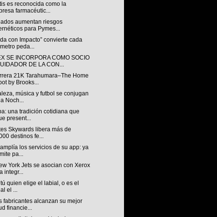
tis es reconocida como la
resa farmacéutic...
ados aumentan riesgos
ernéticos para Pymes...
da con Impacto” convierte cada
ómetro peda...
X SE INCORPORA COMO SOCIO
QUIDADOR DE LA CON...
rrera 21K Tarahumara–The Home
ot by Brooks...
leza, música y futbol se conjugan
la Noch...
a: una tradición cotidiana que
ue present...
tes Skywards libera más de
000 destinos fe...
mplía los servicios de su app: ya
mite pa...
ew York Jets se asocian con Xerox
a integr...
tú quien elige el labial, o es el
al el ...
 fabricantes alcanzan su mejor
ud financie...