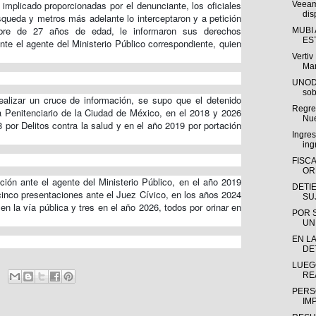
 implicado proporcionadas por el denunciante, los oficiales
Veeam
dis
squeda y metros más adelante lo interceptaron y a petición
mbre de 27 años de edad, le informaron sus derechos
MUBI
ES
nte el agente del Ministerio Público correspondiente, quien
Verti
Man
UNODC
sob
alizar un cruce de información, se supo que el detenido
Regres
a Penitenciario de la Ciudad de México, en el 2018 y 2026
Nue
8 por Delitos contra la salud y en el año 2019 por portación
Ingre
ing
FISC
OR
ón ante el agente del Ministerio Público, en el año 2019
DETI
 cinco presentaciones ante el Juez Cívico, en los años 2024
SU
en la vía pública y tres en el año 2026, todos por orinar en
POR 
UN
EN LA
DE
LUEG
RE
PERS
IM