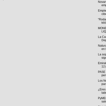
Novar
emp
Emple
cib
“Roda
kil
MONE
LI
La Ca
Dep
Natura
en 
La sop
sig
Emira
12,
PASE a
per
Los N
par
¿Eres 
labi
PyMEs
sal