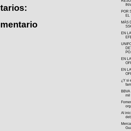
RESU
INV
arios:
POR 
EL
omentario
MÁS D
SS
EN LA
EFE
UNIF
DE
PO.
EN L
OF
EN LA
OFI
¿Y si 
fam
BBVA 
mil
Fomen
org
Al ini
deb
Mercad
Gua