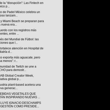
 de la "disrupción": Las Fintech en
ico p...
to de Padel México celebra un
toso lanzam...
 y Miami Beach se preparan para
 nueva era...
uerdo con los registros más
ientes, entre ...
s del Mundial de Fútbol: las
ciones que l...
ortalece atención en Hospital de
iatría d...
co exporta más aguacate, pero
a menos”: r...
munidad de Twitch se une a
HO para demostr...
IAB Global Creator Week,
iativa global p...
ustria plant-based acelera una
va generac...
BEBIDAS VEGETALES QUE
TÁN INSPIRANDO NUEVAS ...
LUYE IGNACIO DESCHAMPS
 GESTIÓN COMO PRESIDE...