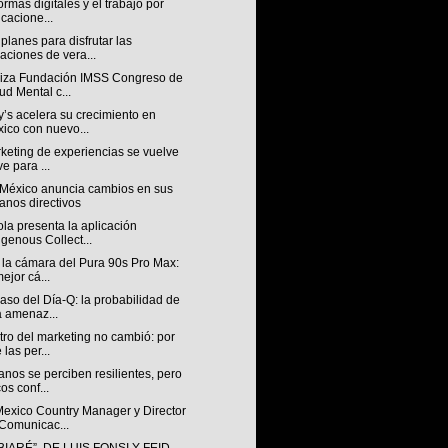
ormas digitales y el trabajo por
icacione...
planes para disfrutar las
aciones de vera...
iza Fundación IMSS Congreso de
ud Mental c...
’s acelera su crecimiento en
ico con nuevo...
keting de experiencias se vuelve
ve para ...
México anuncia cambios en sus
anos directivos
la presenta la aplicación
igenous Collect...
 la cámara del Pura 90s Pro Max:
mejor cá...
aso del Día-Q: la probabilidad de
 amenaz...
tro del marketing no cambió: por
 las per...
nos se perciben resilientes, pero
os conf...
exico Country Manager y Director
Comunicac...