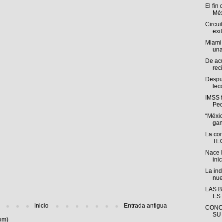
El fin
Méx
Circui
exi
Miami
una
De ac
rec
Despué
lec
IMSS f
Ped
“Méxi
gan
La co
TEC
Nace 
inic
La ind
nue
LAS 
ES
Inicio
Entrada antigua
CONC
SU
om)