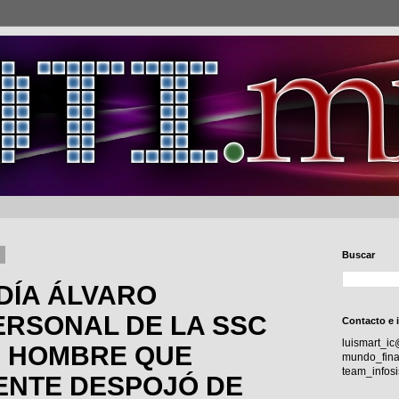
6
Buscar
DÍA ÁLVARO
ERSONAL DE LA SSC
Contacto e 
luismart_i
N HOMBRE QUE
mundo_fina
team_info
NTE DESPOJÓ DE