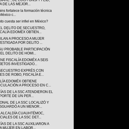
IARÉ”, DE LUIS FONSI Y FEID,
A DE LAS MEJOR...
s fortalece la formación técnica
México c...
o cuesta ser infiel en México?
EL DELITO DE SECUESTRO,
SCALÍA EDOMÉX OBTIEN...
ULAN A PROCESO A MUJER
VESTIGADA POR DELITO ...
SU PROBABLE PARTICIPACIÓN
EL DELITO DE HOMI...
NE FISCALÍA EDOMÉX A SEIS
JETOS INVESTIGADO...
SECUESTRO EXPRÉS CON
ES DE ROBO, FISCALÍA E...
ALÍA EDOMÉX OBTIENE
NCULACIÓN A PROCESO EN C...
CÍAS DE LA SSC ATENDIERON EL
PORTE DE UN PER...
ONAL DE LA SSC LOCALIZÓ Y
SGUARDÓ A UN MENOR...
A ALCALDÍA CUAUHTÉMOC,
CIALES DE LA SSC DET...
ÍAS DE LA SSC AUXILIARON A
A MUJER EN LABOR...