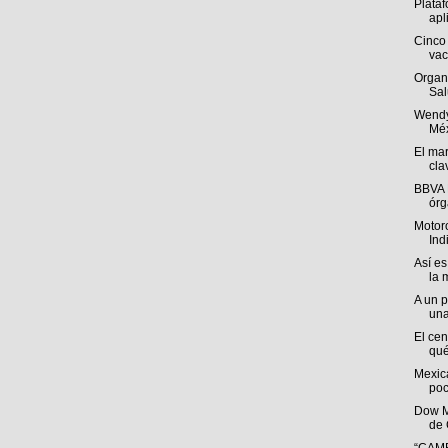
Plataf
apl
Cinco 
vac
Organ
Sal
Wendy
Méx
El mar
cla
BBVA 
órg
Motoro
Ind
Así es
la 
A un p
una
El cen
qué
Mexica
poc
Dow M
de 