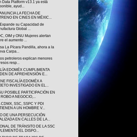
 Data Platform v13.1 ya está
ponible, ayud...
 ANUNCIA LA FECHA DE
TRENO EN CINES EN MÉXIC...
v Expande su Capacidad de
ufactura Global ...
, OIM y ONU Mujeres alertan
re el aumento ...
a La Pícara Pandilla, ahora a la
va Carpa...
sos petroleros explican menores
resos resp...
ALÍA EDOMÉX CUMPLIMENTA
DEN DE APREHENSIÓN E...
ENE FISCALÍA EDOMÉX A
JETO INVESTIGADO EN EL...
SU POSIBLE PARTICIPACIÓN EN
 ROBO A NEGOCIO,...
 CDMX, SSC, SSPC Y PDI
TIENEN A UN HOMBRE V...
O DE UNA PERSECUCIÓN
ALIZADA EN CALLES DE LA...
ONAL DE TRÁNSITO DE LA SSC
PLEMENTÓ EL DISPO...