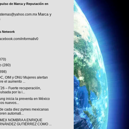
pulso de Marca y Reputación en
Marca y
sistemas@yahoo.com.mx
n
s Network
facebook.com/informativ0
370)
to
(280)
(898)
, OIM y ONU Mujeres alertan
re el aumento ...
T26 – Fuerte recuperación,
ulsada por la i...
ng inicia la preventa en México
los nuevos...
de cada diez pymes mexicanas
eren automati...
MEX NOMBRA A ENRIQUE
RNÁNDEZ GUTIÉRREZ COMO ...