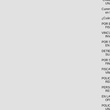
“CAMB
UN
Cummin
en 
¿Cuánt
POR 
FI
VINC
IN
POR 
EN 
DETIE
SU
POR 
FIN
FISC
VI
POLI
RE
PERS
RE
EN L
OFI
POLIC
UN