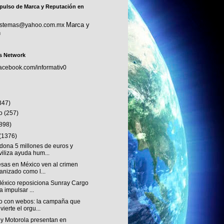
pulso de Marca y Reputación en
Marca y
sistemas@yahoo.com.mx
n
s Network
facebook.com/informativ0
347)
to
(257)
(898)
(1376)
dona 5 millones de euros y
iliza ayuda hum...
sas en México ven al crimen
anizado como l...
éxico reposiciona Sunray Cargo
a impulsar ...
o con webos: la campaña que
vierte el orgu...
 y Motorola presentan en