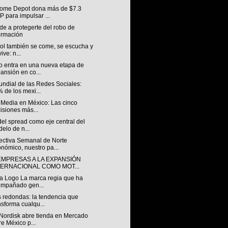
ome Depot dona más de $7.3
 para impulsar ...
e a protegerte del robo de
ormación
bol también se come, se escucha y
ive: n...
o entra en una nueva etapa de
ansión en co...
undial de las Redes Sociales:
 de los mexi...
 Media en México: Las cinco
isiones más...
 del spread como eje central del
elo de n...
ectiva Semanal de Norte
nómico, nuestro pa...
EMPRESAS A LA EXPANSIÓN
TERNACIONAL COMO MOT...
a Logo La marca regia que ha
mpañado gen...
 redondas: la tendencia que
nsforma cualqu...
Nordisk abre tienda en Mercado
re México p...