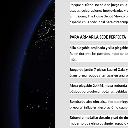
Porque el fútbol no solo se juega en l
asadas, celebraciones improvisadas y e
anfitriones, The Home Depot México c
espacio en la sede ideal para esta tem
PARA ARMAR LA SEDE PERFECTA
Silla plegable acojinada y silla plegable
faltan durante los partidos important
más.
Juego de jardín 7 piezas Laurel Oaks y 
transformar patios y terrazas en una au
Mesa plegable 2.44M, mesa redonda 
básicos para colocar botanas, bebidas
Bomba de aire eléctrica: 
Porque ningún
preparar inflables, decoración o cualq
Taburete metálico dorado y set de d
moderno que eleva cualquier espacio y 