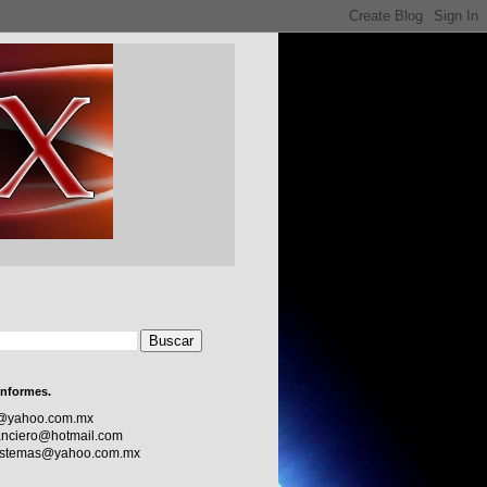
informes.
c@yahoo.com.mx
nciero@hotmail.com
sistemas@yahoo.com.mx