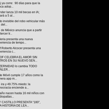
oj ya corre: 90 días para que la
ca adop...
der lanza 10 mil becas en IA;
ará a 5 al...
to invisible del robo vehicular más
 del...
 de México anuncia que a partir
tercer tr...
leria presenta una nueva
eriencia de tempo...
f Roberto Alcocer presenta una
eriencia c...
OF CELEBRA EL AMOR SIN
LTROS EN SU NUEVO SEN...
TERNIDAD lo cambia TODO
ILER...
te Móvil cumple 17 años como la
mera app m...
 ira y 49.75% miedo: la
ocracia enciende a...
año nacen hasta 16 mil niños con
diopatías...
 CASTILLO PRESENTA “180”,
 HISTORIA DE LEA...