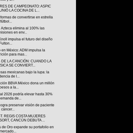
RES DE CAMPEONATO: ASPIC
NIÓ LA COCINA DE L...
formas de convertirse en estrella
fútbol...
 Azteca elimina al 100% las
isiones en env...
Knoll impulsa el futuro del diseño
Fulton...
 en México: ADM impulsa la
rición para mas...
S DE LA CANCIÓN: CUANDO LA
SICA SE CONVIERT...
sas mexicanas bajo la lupa: la
dencia de l...
ción BBVA México dona un millón
pesos a la...
al 2026 podría elevar hasta 30%
demanda de...
ogra preservar visión de paciente
 cáncer...
ST. REGIS COSTA MUJERES
SORT, CANCÚN DEBUTA ...
s de Oro expande su portafolio en
mercado...