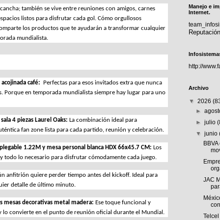
Manejo e im
a cancha; también se vive entre reuniones con amigos, carnes 
Internet.
spacios listos para disfrutar cada gol. Cómo orgullosos 
team_info
omparte los productos que te ayudarán a transformar cualquier 
Reputació
porada mundialista.
Infosistema
http://www.
 acojinada café:  
Perfectas para esos invitados extra que nunca 
Archivo
es. Porque en temporada mundialista siempre hay lugar para uno 
▼
2026
(8
►
agos
sala 4 piezas Laurel Oaks: 
La combinación ideal para 
►
julio
téntica fan zone lista para cada partido, reunión y celebración.
▼
junio
BBVA 
plegable 1.22M y mesa personal blanca HDX 66x45.7 CM: 
Los 
mov
 y todo lo necesario para disfrutar cómodamente cada juego.
Empre
org
 anfitrión quiere perder tiempo antes del kickoff. Ideal para 
JAC M
uier detalle de último minuto.
par
Méxic
os mesas decorativas metal madera: 
Ese toque funcional y 
con
lo convierte en el punto de reunión oficial durante el Mundial.
Telcel