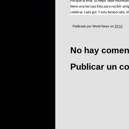
Porque al final, la mejor sede mundialis
tiene una terraza lista para recibir a
celebrar cada gol. Y esta temporada, e
Publicado por
World News
en
23:12
No hay coment
Publicar un c