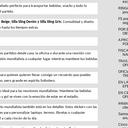
exc
 aliado perfecto para transportar bebidas, snacks y todo lo 
RINGA
l partido.
jen
F5 pre
d Beige, Silla Sling Denim y Silla Sling Gris: 
Comodidad y diseño 
seg
o hasta los tiempos extras.
POR 
OB
A PR
POR
FISC
s partidos desde casa, la oficina o durante una reunión con 
NA
asión mundialista a cualquier lugar mientras mantiene tus bebidas 
TRAS
OFI
OFIC
para quienes quieren llevar consigo un recuerdo que puedes 
TR
o, pero grande en espíritu futbolero.
EN L
EF
ideal para las reuniones mundialistas. Mantiene las bebidas 
EN C
 y gol se viven con la emoción de estar en el estadio.
OFI
Infobl
tu mundialista también está en los detalles. Estos stickers con las 
cib
es para personalizar laptops, termos, libretas o cualquier 
Samsu
anu
l a cada rincón de tu día.
Cinco 