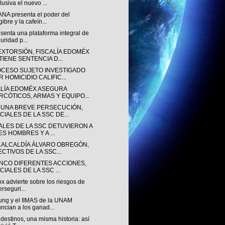
lusiva el nuevo ...
NA presenta el poder del
gibre y la cafeín...
senta una plataforma integral de
uridad p...
EXTORSIÓN, FISCALÍA EDOMÉX
TIENE SENTENCIA D...
OCESO SUJETO INVESTIGADO
 HOMICIDIO CALIFIC...
ALÍA EDOMÉX ASEGURA
RCÓTICOS, ARMAS Y EQUIPO...
 UNA BREVE PERSECUCIÓN,
CIALES DE LA SSC DE...
IALES DE LA SSC DETUVIERON A
ES HOMBRES Y A ...
A ALCALDÍA ÁLVARO OBREGÓN,
ECTIVOS DE LA SSC...
INCO DIFERENTES ACCIONES,
CIALES DE LA SSC ...
ox advierte sobre los riesgos de
erseguri...
ng y el IIMAS de la UNAM
ncian a los ganad...
destinos, una misma historia: así