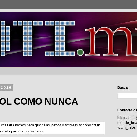
 2026
Buscar
BOL COMO NUNCA
Contacto e 
luismart_i
mundo_fina
ez falta menos para que salas, patios y terrazas se conviertan 
team_info
ir cada partido este verano.