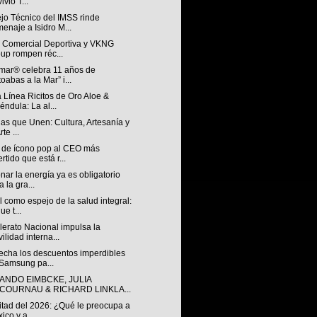
ivió T...
jo Técnico del IMSS rinde
enaje a Isidro M...
n Comercial Deportiva y VKNG
up rompen réc...
mar® celebra 11 años de
toabas a la Mar” i...
 Línea Ricitos de Oro Aloe &
éndula: La al...
ias que Unen: Cultura, Artesanía y
rte ...
 de ícono pop al CEO más
ertido que está r...
nar la energía ya es obligatorio
a la gra...
l como espejo de la salud integral:
ue t...
lerato Nacional impulsa la
ilidad interna...
echa los descuentos imperdibles
Samsung pa...
ANDO EIMBCKE, JULIA
COURNAU & RICHARD LINKLA...
itad del 2026: ¿Qué le preocupa a
ico y a...