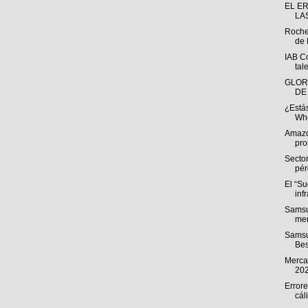
EL E
LA
Roche
de 
IAB C
tal
GLOR
DE
¿Estás
Whe
Amazo
pro
Sector
pér
El “S
inf
Samsu
men
Samsu
Bes
Mercad
20
Errore
cál