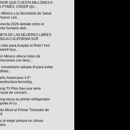
RROR QUE CUESTA MILLONES A
S PYMES: CREER QU...
 México y la Secretaría de Salud
Nuevo Leó...
onecta 2026 debate cómo el
ento humano deb...
IETA DE LAS MUJERES LIBRES
 BAJA CALIFORNIA SUR
 listo para Aceptar el Reto? Hot
els® bus...
n México ofrece miles de
mociones con desc...
 inmobiliario adopta IA para evitar
didas...
ueño Americano 4.0”:
raestructura tecnológ...
ng TV Plus trae una serie
sual de conciert...
ng lanza su primer refrigerador
poke AI co...
o Móvil al Primer Trimestre de
26
s al elegir pintura en climas
idos