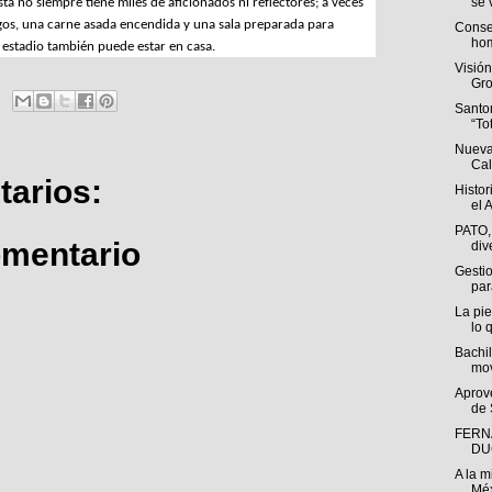
se v
ta no siempre tiene miles de aficionados ni reflectores; a veces 
migos, una carne asada encendida y una sala preparada para 
Conse
hom
l estadio también puede estar en casa.
Visió
Gro
Santo
“To
Nueva
Cal
arios:
Histor
el A
PATO,
omentario
div
Gestio
par
La pie
lo q
Bachil
mov
Aprov
de 
FERN
DU
A la m
Méx