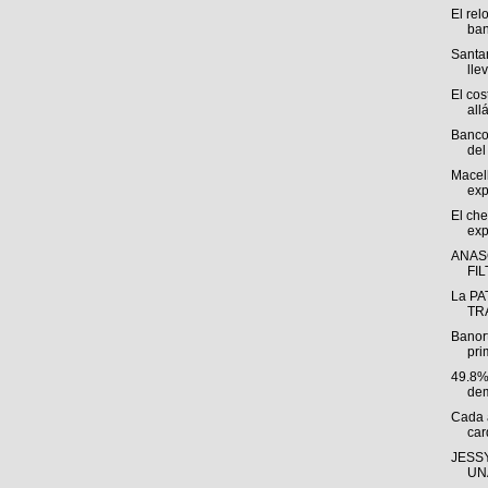
El rel
ban
Santan
llev
El cos
allá
Banco
del 
Macel
exp
El che
exp
ANAS
FI
La PA
TRÁ
Banor
pri
49.8%
dem
Cada 
car
JESSY
UNA