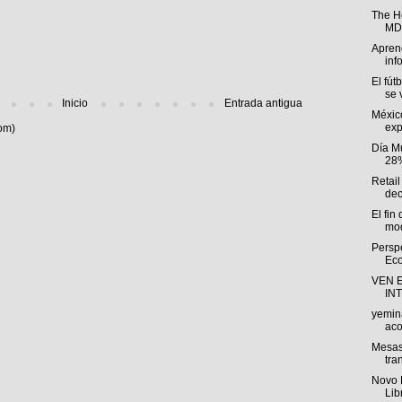
The H
MDP
Aprend
inf
El fút
se v
Inicio
Entrada antigua
Méxic
exp
om)
Día M
28%
Retail
dec
El fin
mod
Persp
Eco
VEN 
IN
yemin
aco
Mesas
tra
Novo 
Lib