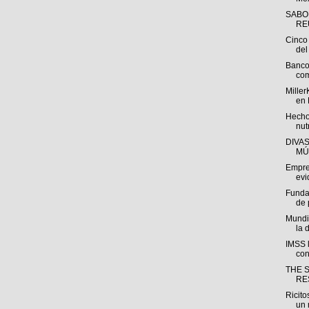
SABO
REU
Cinco 
del 
Banco
com
Miller
en 
Hecho
nut
DIVA
MÚ
Empre
evi
Funda
de 
Mundi
la 
IMSS l
con
THE 
RE
Ricito
un 