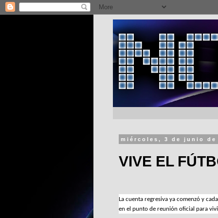
miércoles, 3 de junio de
VIVE EL FÚT
La cuenta regresiva ya comenzó y cada v
en el punto de reunión oficial para viv