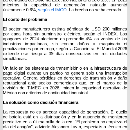
La demanda del Sistema Eléctrico Nacional creció 3.5% en 2023 
mientras la capacidad de generación instalada aumentó 
únicamente 0.6%,
según el IMCO
. La brecha no se ha cerrado.
El costo del problema
El sector manufacturero estima pérdidas de USD 200 millones 
por cada hora sin suministro eléctrico, según el INDEX. Los 
apagones de 2024 afectaron en promedio 4% las ventas de las 
industrias impactadas, sin contar daños a maquinaria ni 
penalizaciones por entrega, según la Canacintra. El Mundial 2026 
extiende ese riesgo a 39 días consecutivos en tres ciudades 
simultáneas. 
Un fallo en los sistemas de transmisión o en la infraestructura de 
pago digital durante un partido no genera solo una interrupción 
operativa. Genera pérdidas en derechos de transmisión y daño 
reputacional ante socios comerciales que, en el marco de la 
revisión del T-MEC en 2026, miden la capacidad operativa de 
México con criterios de continuidad industrial.
La solución como decisión financiera
La respuesta no es agregar capacidad de generación. El cuello 
de botella está en la distribución y en la ausencia de monitoreo 
predictivo en la última milla de la red. "El problema no empieza el 
día del apagón", advierte Alejandro Lavín, especialista técnico en 