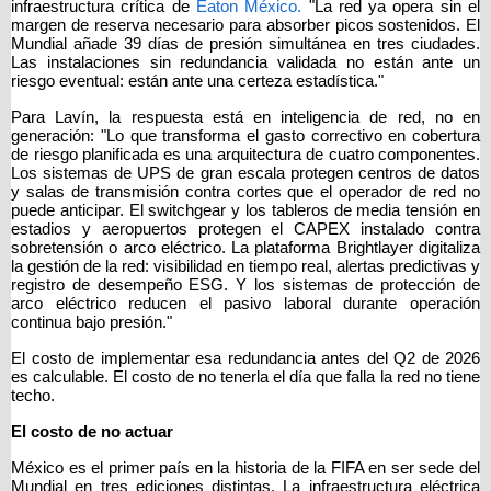
infraestructura crítica de
 Eaton México.
 "La red ya opera sin el 
margen de reserva necesario para absorber picos sostenidos. El 
Mundial añade 39 días de presión simultánea en tres ciudades. 
Las instalaciones sin redundancia validada no están ante un 
riesgo eventual: están ante una certeza estadística."
Para Lavín, la respuesta está en inteligencia de red, no en 
generación: "Lo que transforma el gasto correctivo en cobertura 
de riesgo planificada es una arquitectura de cuatro componentes. 
Los sistemas de UPS de gran escala protegen centros de datos 
y salas de transmisión contra cortes que el operador de red no 
puede anticipar. El switchgear y los tableros de media tensión en 
estadios y aeropuertos protegen el CAPEX instalado contra 
sobretensión o arco eléctrico. La plataforma Brightlayer digitaliza 
la gestión de la red: visibilidad en tiempo real, alertas predictivas y 
registro de desempeño ESG. Y los sistemas de protección de 
arco eléctrico reducen el pasivo laboral durante operación 
continua bajo presión."
El costo de implementar esa redundancia antes del Q2 de 2026 
es calculable. El costo de no tenerla el día que falla la red no tiene 
techo.
El costo de no actuar
México es el primer país en la historia de la FIFA en ser sede del 
Mundial en tres ediciones distintas. La infraestructura eléctrica 