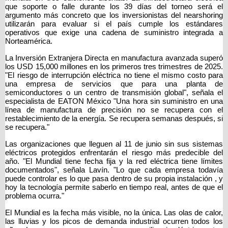
que soporte o falle durante los 39 días del torneo será el 
argumento más concreto que los inversionistas del nearshoring 
utilizarán para evaluar si el país cumple los estándares 
operativos que exige una cadena de suministro integrada a 
Norteamérica.
La Inversión Extranjera Directa en manufactura avanzada superó 
los USD 15,000 millones en los primeros tres trimestres de 2025. 
"El riesgo de interrupción eléctrica no tiene el mismo costo para 
una empresa de servicios que para una planta de 
semiconductores o un centro de transmisión global", señala el 
especialista de EATON México "Una hora sin suministro en una 
línea de manufactura de precisión no se recupera con el 
restablecimiento de la energía. Se recupera semanas después, si 
se recupera."
Las organizaciones que lleguen al 11 de junio sin sus sistemas 
eléctricos protegidos enfrentarán el riesgo más predecible del 
año. "El Mundial tiene fecha fija y la red eléctrica tiene límites 
documentados", señala Lavín. "Lo que cada empresa todavía 
puede controlar es lo que pasa dentro de su propia instalación , y 
hoy la tecnología permite saberlo en tiempo real, antes de que el 
problema ocurra."
El Mundial es la fecha más visible, no la única. Las olas de calor, 
las lluvias y los picos de demanda industrial ocurren todos los 