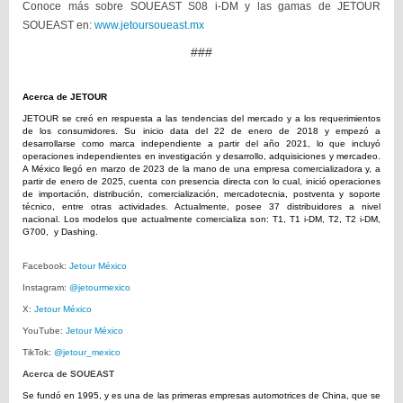
Conoce más sobre SOUEAST S08 i-DM y las gamas de JETOUR
SOUEAST en:
www.jetoursoueast.mx
###
Acerca de JETOUR
JETOUR se creó en respuesta a las tendencias del mercado y a los requerimientos
de los consumidores. Su inicio data del 22 de enero de 2018 y empezó a
desarrollarse como marca independiente a partir del año 2021, lo que incluyó
operaciones independientes en investigación y desarrollo, adquisiciones y mercadeo.
A México llegó en marzo de 2023 de la mano de una empresa comercializadora y, a
partir de enero de 2025, cuenta con presencia directa con lo cual, inició operaciones
de importación, distribución, comercialización, mercadotecnia, postventa y soporte
técnico, entre otras actividades. Actualmente, posee 37 distribuidores a nivel
nacional. Los modelos que actualmente comercializa son: T1, T1 i-DM, T2, T2 i-DM,
G700, y Dashing.
Facebook:
Jetour México
Instagram:
@jetourmexico
X:
Jetour México
YouTube:
Jetour México
TikTok:
@jetour_mexico
Acerca de SOUEAST
Se fundó en 1995, y es una de las primeras empresas automotrices de China, que se