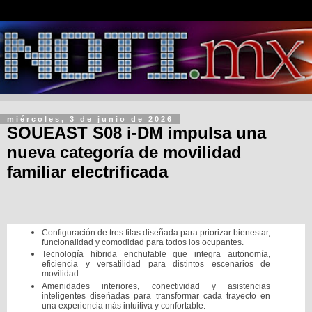
miércoles, 3 de junio de 2026
SOUEAST S08 i-DM impulsa una
nueva categoría de movilidad
familiar electrificada
Configuración de tres filas diseñada para priorizar bienestar,
funcionalidad y comodidad para todos los ocupantes.
Tecnología híbrida enchufable que integra autonomía,
eficiencia y versatilidad para distintos escenarios de
movilidad.
Amenidades interiores, conectividad y asistencias
inteligentes diseñadas para transformar cada trayecto en
una experiencia más intuitiva y confortable.