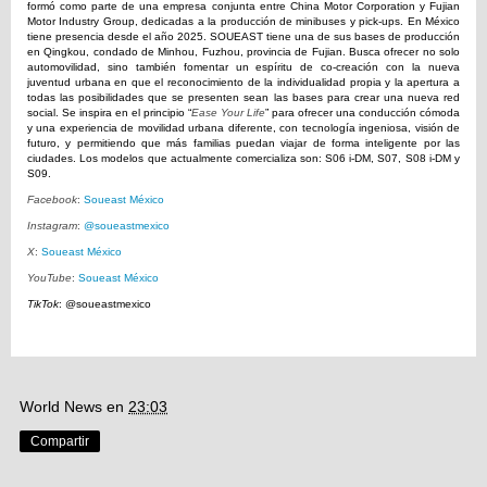
formó como parte de una empresa conjunta entre China Motor Corporation y Fujian
Motor Industry Group, dedicadas a la producción de minibuses y pick-ups. En México
tiene presencia desde el año 2025. SOUEAST tiene una de sus bases de producción
en Qingkou,
condado de Minhou
,
Fuzhou
,
provincia de Fujian
. Busca ofrecer no solo
automovilidad, sino también fomentar un espíritu de co-creación con la nueva
juventud urbana en que el reconocimiento de la individualidad propia y la apertura a
todas las posibilidades que se presenten sean las bases para crear una nueva red
social. Se inspira en el principio “
Ease Your Life
” para ofrecer una conducción cómoda
y una experiencia de movilidad urbana diferente, con tecnología ingeniosa, visión de
futuro, y permitiendo que más familias puedan viajar de forma inteligente por las
ciudades. Los modelos que actualmente comercializa son: S06 i-DM, S07, S08 i-DM y
S09.
Facebook
:
Soueast México
Instagram
:
@soueastmexico
X
:
Soueast México
YouTube
:
Soueast México
TikTok
:
@soueastmexico
World News
en
23:03
Compartir