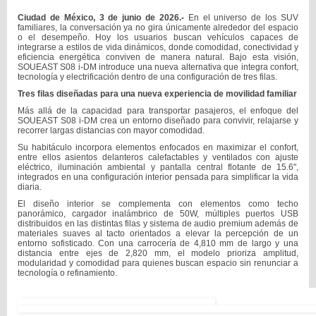
Ciudad de México, 3 de junio de 2026.-
En el universo de los SUV
familiares, la conversación ya no gira únicamente alrededor del espacio
o el desempeño. Hoy los usuarios buscan vehículos capaces de
integrarse a estilos de vida dinámicos, donde comodidad, conectividad y
eficiencia energética conviven de manera natural. Bajo esta visión,
SOUEAST S08 i-DM introduce una nueva alternativa que integra confort,
tecnología y electrificación dentro de una configuración de tres filas.
Tres filas diseñadas para una nueva experiencia de movilidad familiar
Más allá de la capacidad para transportar pasajeros, el enfoque del
SOUEAST S08 i-DM crea un entorno diseñado para convivir, relajarse y
recorrer largas distancias con mayor comodidad.
Su habitáculo incorpora elementos enfocados en maximizar el confort,
entre ellos asientos delanteros calefactables y ventilados con ajuste
eléctrico, iluminación ambiental y pantalla central flotante de 15.6",
integrados en una configuración interior pensada para simplificar la vida
diaria.
El diseño interior se complementa con elementos como techo
panorámico, cargador inalámbrico de 50W, múltiples puertos USB
distribuidos en las distintas filas y sistema de audio premium además de
materiales suaves al tacto orientados a elevar la percepción de un
entorno sofisticado. Con una carrocería de 4,810 mm de largo y una
distancia entre ejes de 2,820 mm, el modelo prioriza amplitud,
modularidad y comodidad para quienes buscan espacio sin renunciar a
tecnología o refinamiento.