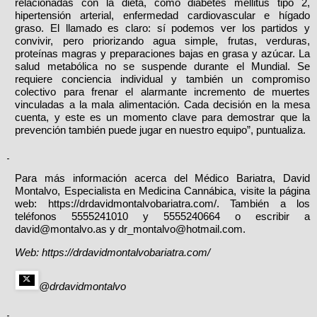
relacionadas con la dieta, como diabetes mellitus tipo 2,
hipertensión arterial, enfermedad cardiovascular e hígado
graso. El llamado es claro: sí podemos ver los partidos y
convivir, pero priorizando agua simple, frutas, verduras,
proteínas magras y preparaciones bajas en grasa y azúcar. La
salud metabólica no se suspende durante el Mundial. Se
requiere conciencia individual y también un compromiso
colectivo para frenar el alarmante incremento de muertes
vinculadas a la mala alimentación. Cada decisión en la mesa
cuenta, y este es un momento clave para demostrar que la
prevención también puede jugar en nuestro equipo”, puntualiza.
Para más información acerca del Médico Bariatra, David
Montalvo, Especialista en Medicina Cannábica, visite la página
web:
https://drdavidmontalvobariatra.com/
. También a los
teléfonos 5555241010 y 5555240664 o escribir a
david@montalvo.as
y
dr_montalvo@hotmail.com
.
Web:
https://drdavidmontalvobariatra.com/
@drdavidmontalvo