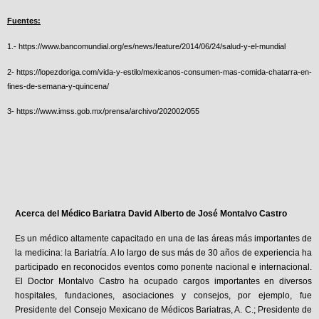
Fuentes:
1.-
https://www.bancomundial.org/es/news/feature/2014/06/24/salud-y-el-mundial
2-
https://lopezdoriga.com/vida-y-estilo/mexicanos-consumen-mas-comida-chatarra-en-
fines-de-semana-y-quincena/
3-
https://www.imss.gob.mx/prensa/archivo/202002/055
Acerca del Médico Bariatra David Alberto de José Montalvo Castro
Es un médico altamente capacitado en una de las áreas más importantes de
la medicina: la Bariatría. A lo largo de sus más de 30 años de experiencia ha
participado en reconocidos eventos como ponente nacional e internacional.
El Doctor Montalvo Castro ha ocupado cargos importantes en diversos
hospitales, fundaciones, asociaciones y consejos, por ejemplo, fue
Presidente del Consejo Mexicano de Médicos Bariatras, A. C.; Presidente de