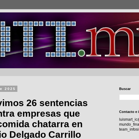
de 2025
Buscar
vimos 26 sentencias
ntra empresas que
Contacto e 
luismart_i
comida chatarra en
mundo_fina
team_info
o Delgado Carrillo