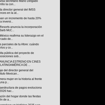
visa secretario Mario Delgado
illo la con...
a director general del IMSS
nces en la at...
ipan un incremento de hasta 20%
a inversi...
Resorts anuncia la incorporación
Barb McC...
éxico reafirma su liderazgo en el
cado de...
s parciales de tu Afore: cuándo
rlos y co...
ta pública del proyecto de
posiciones sob...
 ANUNCIA ESTRENO EN CINES
 LATINOAMÉRICA DE ...
e del director general del
tituto Mexican...
mera mujer en la historia al frente
una p...
raestructura de pagos evoluciona
2026 hac...
azón del hogar donde las fiestas
in de a...