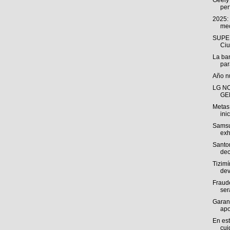
Geely 
perf
2025: 
mec
SUPER
Ciu
La ba
par
Año n
LG N
GEN
Metas 
inic
Samsu
exh
Santom
dec
Tizimí
dev
Fraud
ser
Garan
apo
En es
cui