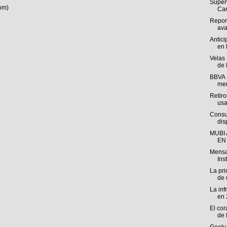
Super
om)
Carr
Report
ava
Antic
en l
Velas 
de 
BBVA M
mer
Retiro
usa
Consul
dis
MUBI
EN
Mensaj
Ins
La pri
de 
La inf
en 
El cor
de f