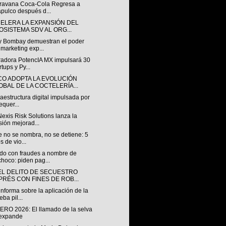
ravana Coca-Cola Regresa a
pulco después d...
CELERA LA EXPANSIÓN DEL
OSISTEMA SDV AL ORG...
 Bombay demuestran el poder
 marketing exp...
radora PotencIA MX impulsará 30
rtups y Py...
CO ADOPTA LA EVOLUCIÓN
OBAL DE LA COCTELERÍA...
raestructura digital impulsada por
equer...
exis Risk Solutions lanza la
sión mejorad...
 no se nombra, no se detiene: 5
s de vio...
do con fraudes a nombre de
hoco: piden pag...
EL DELITO DE SECUESTRO
PRÉS CON FINES DE ROB...
nforma sobre la aplicación de la
eba pil...
ERO 2026: El llamado de la selva
 expande