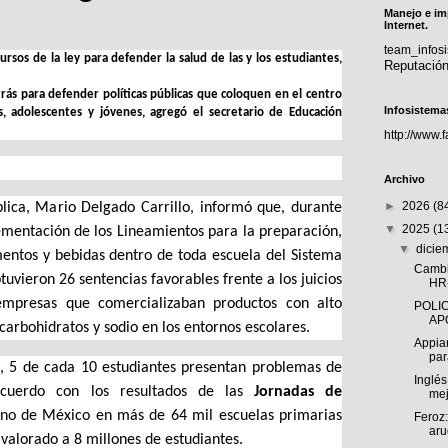
Manejo e im
Internet.
team_info
rsos de la ley para defender la salud de las y los estudiantes,
Reputació
ás para defender políticas públicas que coloquen en el centro
Infosistema
s, adolescentes y jóvenes, agregó el secretario de Educación
http://www.
Archivo
►
2026
(8
blica, Mario Delgado Carrillo, informó que, durante
▼
2025
(1
ementación de los Lineamientos para la preparación,
▼
dici
mentos y bebidas dentro de toda escuela del Sistema
Cambi
tuvieron 26 sentencias favorables frente a los juicios
HR
mpresas que comercializaban productos con alto
POLIC
AP
carbohidratos y sodio en los entornos escolares.
Appia
par
, 5 de cada 10 estudiantes presentan problemas de
Inglés
acuerdo con los resultados de las
Jornadas de
mej
rno de México en más de 64 mil escuelas primarias
Feroz:
arug
 valorado a 8 millones de estudiantes.