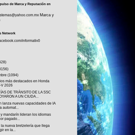
pulso de Marca y Reputación en
Marca y
sistemas@yahoo.com.mx
n
s Network
facebook.com/informativ0
428)
3156)
embre
(1094)
os más destacados en Honda
-V 2026
ÍAS DE TRÁNSITO DE LA SSC
OYARON A UN CIUDA...
n lanza nuevas capacidades de IA
a automat...
 y mandarín lideran los idiomas
or pagado...
 la nueva bretzelería que llega
ir en la...