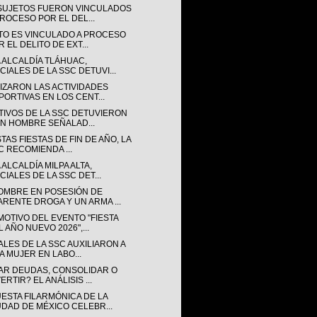
SUJETOS FUERON VINCULADOS
PROCESO POR EL DEL...
TO ES VINCULADO A PROCESO
 EL DELITO DE EXT...
A ALCALDÍA TLÁHUAC,
CIALES DE LA SSC DETUVI...
LIZARON LAS ACTIVIDADES
PORTIVAS EN LOS CENT...
TIVOS DE LA SSC DETUVIERON
UN HOMBRE SEÑALAD...
TAS FIESTAS DE FIN DE AÑO, LA
C RECOMIENDA ...
 ALCALDÍA MILPA ALTA,
CIALES DE LA SSC DET...
OMBRE EN POSESIÓN DE
ARENTE DROGA Y UN ARMA ...
MOTIVO DEL EVENTO "FIESTA
 AÑO NUEVO 2026",...
ALES DE LA SSC AUXILIARON A
A MUJER EN LABO...
AR DEUDAS, CONSOLIDAR O
ERTIR? EL ANÁLISIS ...
ESTA FILARMÓNICA DE LA
UDAD DE MÉXICO CELEBR...