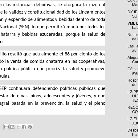
Celeb
 las instancias definitivas, se otorgará la razón al
Mar
 la validez y constitucionalidad de los Lineamientos
DICI
SU
ión y expendio de alimentos y bebidas dentro de toda
VML L
Nacional (SEN), lo que permitirá mantener todos los
bal
chatarra y bebidas azucaradas, porque la salud de
Norton
de 
o.
Las ll
aum
llo resaltó que actualmente el 86 por ciento de los
Alegra
do la venta de comida chatarra en las cooperativas,
Car
a política pública que prioriza la salud y promueve
Cómo l
ayu
aulas.
Hospit
del
SEP continuará defendiendo políticas públicas que
LG P
star de niñas, niños, adolescentes y jóvenes, y que
UL
TE
egral basada en la prevención, la salud y el pleno
RECO
CO
LG E
XBO
Desper
Pará