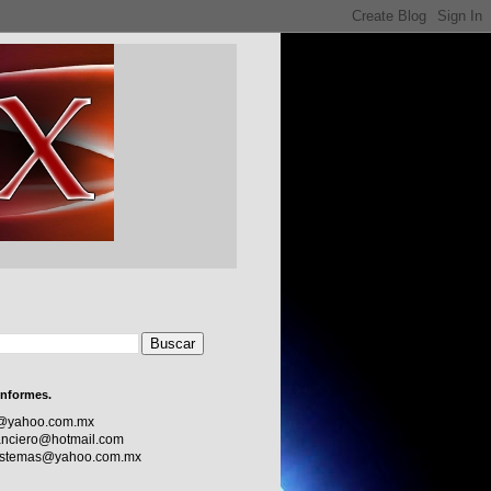
informes.
c@yahoo.com.mx
nciero@hotmail.com
sistemas@yahoo.com.mx