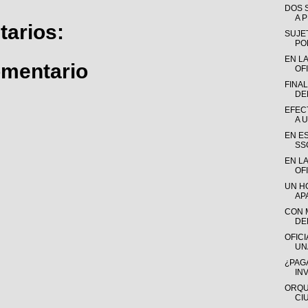
DOS 
A 
arios:
SUJE
POR
EN L
omentario
OFI
FINA
DE
EFEC
A 
EN ES
SS
EN LA
OFI
UN H
AP
CON 
DEL
OFICI
UN
¿PAG
INV
ORQU
CI