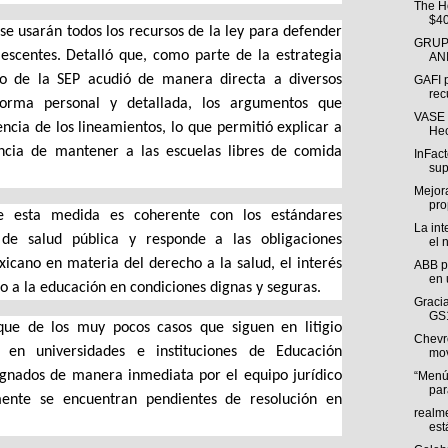
The H
$40
e se usarán todos los recursos de la ley para defender
GRUP
lescentes. Detalló que, como parte de la estrategia
AN
dico de la SEP acudió de manera directa a diversos
GAFI p
rec
forma personal y detallada, los argumentos que
VASE S
encia de los lineamientos, lo que permitió explicar a
Hec
ancia de mantener a las escuelas libres de comida
InFact
sup
Mejora
pro
ue esta medida es coherente con los estándares
La int
 de salud pública y responde a las obligaciones
el 
xicano en materia del derecho a la salud, el interés
ABB p
en 
ho a la educación en condiciones dignas y seguras.
Graci
GS1
 que de los muy pocos casos que siguen en litigio
Chevr
 en universidades e instituciones de Educación
mov
ugnados de manera inmediata por el equipo jurídico
“Menú 
para
ente se encuentran pendientes de resolución en
realm
est