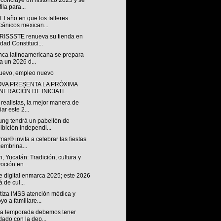
concluye un histórico 2025 y se
ila para...
El año en que los talleres
ánicos mexican...
ISSSTE renueva su tienda en
dad Constituci...
nca latinoamericana se prepara
a un 2026 d...
uevo, empleo nuevo
OVA PRESENTA LA PRÓXIMA
ERACIÓN DE INICIATI...
realistas, la mejor manera de
iar este 2...
ng tendrá un pabellón de
ibición independi...
ar® invita a celebrar las fiestas
embrina...
n, Yucatán: Tradición, cultura y
oción en...
e digital enmarca 2025; este 2026
á de cul...
tiza IMSS atención médica y
yo a familiare...
ta temporada debemos tener
dado con la dep...