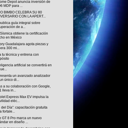
ome Depot anuncia inversión de
6 MDP para ...
O BIMBO CELEBRA SU 80
IVERSARIO CON LA APERT...
ublica guía integral sobre
uperación de a...
ísmica obtiene la certificación
ho en México
ory Guadalajara agota piezas y
era 300 mi...
 tu técnica y entrena con
pósito
eligencia artificial se convertirá en
nue...
resenta un avanzado analizador
un único di...
as a su colaboración con Google,
 lleva in...
olet Express Max EV impulsa la
ilidad eléc...
del Día”: capacitación gratuita
 fortale...
e GT 8 Pro marca un nuevo
ándar en diseño ...