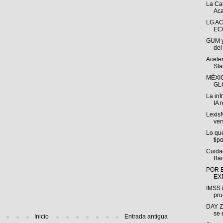
La Ca
Aca
LG A
EC
GUM y
del
Acele
Sta
MÉXI
GL
La inf
IA r
LexisN
ver
Lo que
tipo
Cuida
Bac
POR 
EX
IMSS i
pru
DAY Z
se
Inicio
Entrada antigua