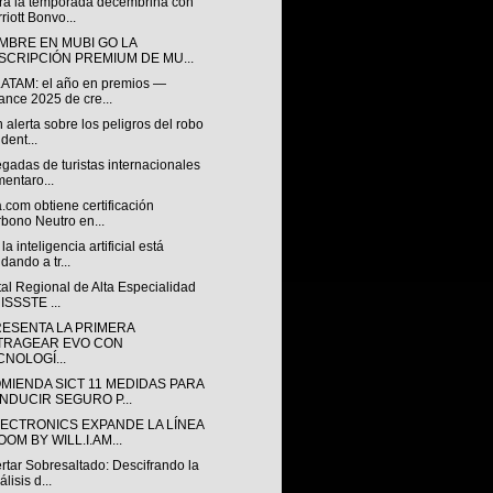
ra la temporada decembrina con
riott Bonvo...
EMBRE EN MUBI GO LA
SCRIPCIÓN PREMIUM DE MU...
ATAM: el año en premios —
ance 2025 de cre...
 alerta sobre los peligros del robo
ident...
egadas de turistas internacionales
entaro...
.com obtiene certificación
bono Neutro en...
a inteligencia artificial está
dando a tr...
al Regional de Alta Especialidad
 ISSSTE ...
RESENTA LA PRIMERA
TRAGEAR EVO CON
CNOLOGÍ...
MIENDA SICT 11 MEDIDAS PARA
NDUCIR SEGURO P...
LECTRONICS EXPANDE LA LÍNEA
OM BY WILL.I.AM...
tar Sobresaltado: Descifrando la
lisis d...