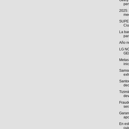
Geely 
perf
2025: 
mec
SUPER
Ciu
La ba
par
Año n
LG N
GEN
Metas 
inic
Samsu
exh
Santom
dec
Tizimí
dev
Fraud
ser
Garan
apo
En es
cui