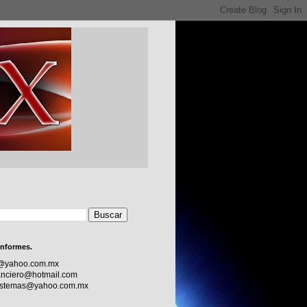
informes.
c@yahoo.com.mx
nciero@hotmail.com
sistemas@yahoo.com.mx