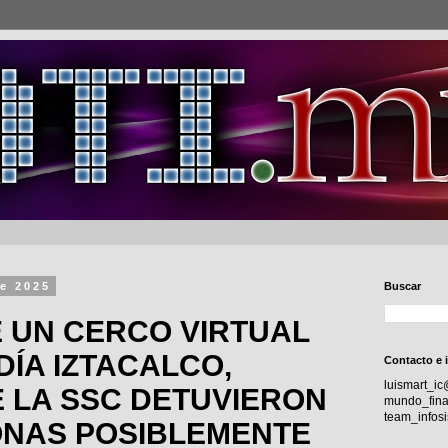
de 2025
Buscar
 UN CERCO VIRTUAL
DÍA IZTACALCO,
Contacto e 
luismart_i
E LA SSC DETUVIERON
mundo_fina
team_info
ONAS POSIBLEMENTE