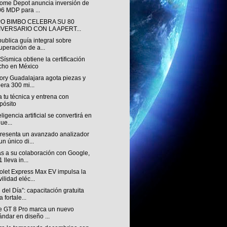
ome Depot anuncia inversión de
6 MDP para ...
O BIMBO CELEBRA SU 80
IVERSARIO CON LA APERT...
ublica guía integral sobre
uperación de a...
ísmica obtiene la certificación
ho en México
ory Guadalajara agota piezas y
era 300 mi...
 tu técnica y entrena con
pósito
eligencia artificial se convertirá en
nue...
resenta un avanzado analizador
un único di...
as a su colaboración con Google,
 lleva in...
olet Express Max EV impulsa la
ilidad eléc...
del Día”: capacitación gratuita
 fortale...
e GT 8 Pro marca un nuevo
ándar en diseño ...