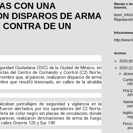
AS CON UNA
Manejo e im
Internet.
ON DISPAROS DE ARMA
team_info
Reputació
 CONTRA DE UN
Infosistema
http://www.
Archivo
►
2026
(8
eguridad Ciudadana (SSC) de la Ciudad de México, en
▼
2025
(1
istas del Centro de Comando y Control (C2) Norte,
▼
dici
hombre que, al parecer, realizaron disparos de arma
Cambi
re que resultó lesionado, en calles de la alcaldía
HR
POLIC
AP
Appia
izaban patrullajes de seguridad y vigilancia en la
par
 fueron alertados por los operadores del C2 Norte,
eta de color negro sin placas de circulación, donde
Inglés
mej
 parecer, realizaron detonaciones de arma de fuego
calles Oriente 120 y Sur 149.
Feroz:
arug