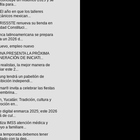
concluye un histórico 2025 y se
ila para...
El año en que los talleres
ánicos mexican...
ISSSTE renueva su tienda en
dad Constituci...
nca latinoamericana se prepara
a un 2026 d...
uevo, empleo nuevo
OVA PRESENTA LA PRÓXIMA
ERACIÓN DE INICIATI...
realistas, la mejor manera de
iar este 2...
ng tendrá un pabellón de
ibición independi...
ar® invita a celebrar las fiestas
embrina...
n, Yucatán: Tradición, cultura y
oción en...
e digital enmarca 2025; este 2026
á de cul...
tiza IMSS atención médica y
yo a familiare...
ta temporada debemos tener
dado con la dep...