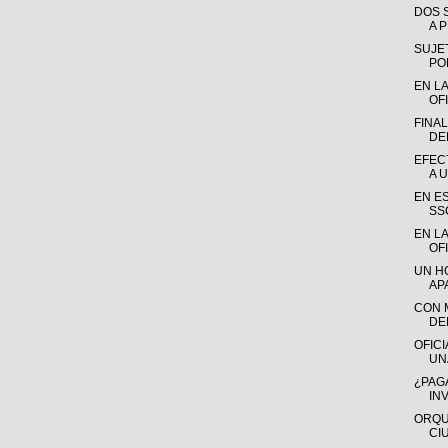
DOS 
A 
SUJE
POR
EN L
OFI
FINA
DE
EFEC
A 
EN ES
SS
EN LA
OFI
UN H
AP
CON 
DEL
OFICI
UN
¿PAG
INV
ORQU
CI