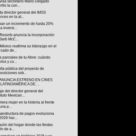
visa secretario Mario Delgado
illo la con...
a director general del IMSS
nces en la at...
ipan un incremento de hasta 20%
a inversi...
Resorts anuncia la incorporación
Barb McC...
éxico reafirma su liderazgo en el
cado de...
s parciales de tu Afore: cuándo
rlos y co...
ta pública del proyecto de
posiciones sob...
 ANUNCIA ESTRENO EN CINES
 LATINOAMÉRICA DE ...
e del director general del
tituto Mexican...
mera mujer en la historia al frente
una p...
raestructura de pagos evoluciona
2026 hac...
azón del hogar donde las fiestas
in de a...