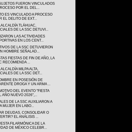
SUJETOS FUERON VINCULADOS
PROCESO POR EL DEL...
TO ES VINCULADO A PROCESO
 EL DELITO DE EXT...
A ALCALDÍA TLÁHUAC,
CIALES DE LA SSC DETUVI...
LIZARON LAS ACTIVIDADES
PORTIVAS EN LOS CENT...
TIVOS DE LA SSC DETUVIERON
UN HOMBRE SEÑALAD...
TAS FIESTAS DE FIN DE AÑO, LA
C RECOMIENDA ...
 ALCALDÍA MILPA ALTA,
CIALES DE LA SSC DET...
OMBRE EN POSESIÓN DE
ARENTE DROGA Y UN ARMA ...
MOTIVO DEL EVENTO "FIESTA
 AÑO NUEVO 2026",...
ALES DE LA SSC AUXILIARON A
A MUJER EN LABO...
AR DEUDAS, CONSOLIDAR O
ERTIR? EL ANÁLISIS ...
ESTA FILARMÓNICA DE LA
UDAD DE MÉXICO CELEBR...