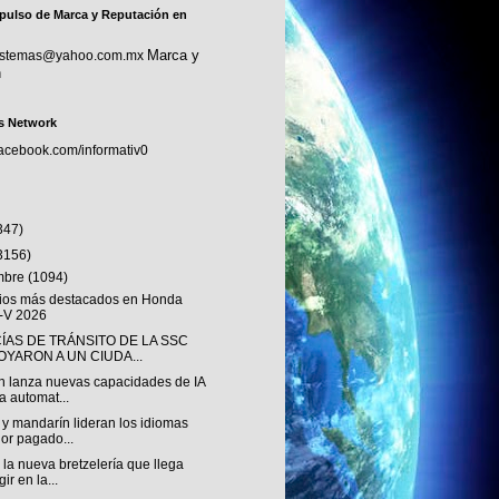
pulso de Marca y Reputación en
Marca y
sistemas@yahoo.com.mx
n
s Network
facebook.com/informativ0
347)
3156)
embre
(1094)
os más destacados en Honda
-V 2026
ÍAS DE TRÁNSITO DE LA SSC
OYARON A UN CIUDA...
n lanza nuevas capacidades de IA
a automat...
 y mandarín lideran los idiomas
or pagado...
 la nueva bretzelería que llega
ir en la...