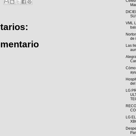
Celeb
Mar
DICI
SU
VML L
arios:
bal
Norton
de 
omentario
Las ll
aum
Alegra
Car
Cómo l
ayu
Hospit
del
LG P
UL
TE
RECO
CO
LG E
XBO
Desper
Pará