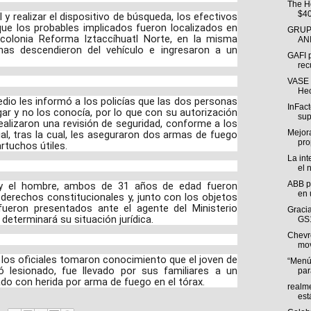
The H
$40
l y realizar el dispositivo de búsqueda, los efectivos
que los probables implicados fueron localizados en
GRUP
a colonia Reforma Iztaccíhuatl Norte, en la misma
AN
nas descendieron del vehículo e ingresaron a un
GAFI p
rec
VASE S
Hec
predio les informó a los policías que las dos personas
InFact
gar y no los conocía, por lo que con su autorización
sup
realizaron una revisión de seguridad, conforme a los
Mejora
al, tras la cual, les aseguraron dos armas de fuego
pro
rtuchos útiles.
La int
el 
ABB p
 y el hombre, ambos de 31 años de edad fueron
en 
derechos constitucionales y, junto con los objetos
fueron presentados ante el agente del Ministerio
Graci
determinará su situación jurídica.
GS1
Chevr
mov
 los oficiales tomaron conocimiento que el joven de
“Menú 
 lesionado, fue llevado por sus familiares a un
para
do con herida por arma de fuego en el tórax.
realm
est