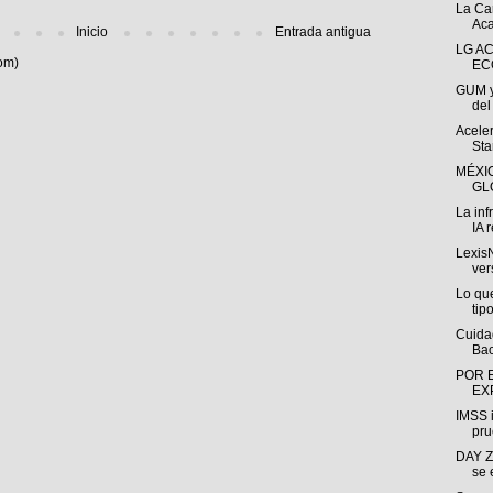
La Ca
Aca
Inicio
Entrada antigua
LG A
om)
EC
GUM y
del
Acele
Sta
MÉXI
GL
La inf
IA r
LexisN
ver
Lo que
tipo
Cuida
Bac
POR 
EX
IMSS i
pru
DAY Z
se