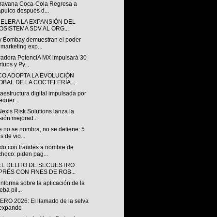
ravana Coca-Cola Regresa a
pulco después d...
CELERA LA EXPANSIÓN DEL
OSISTEMA SDV AL ORG...
 Bombay demuestran el poder
 marketing exp...
radora PotencIA MX impulsará 30
rtups y Py...
CO ADOPTA LA EVOLUCIÓN
OBAL DE LA COCTELERÍA...
raestructura digital impulsada por
equer...
exis Risk Solutions lanza la
sión mejorad...
 no se nombra, no se detiene: 5
s de vio...
do con fraudes a nombre de
hoco: piden pag...
EL DELITO DE SECUESTRO
PRÉS CON FINES DE ROB...
nforma sobre la aplicación de la
eba pil...
ERO 2026: El llamado de la selva
 expande