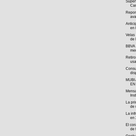
Super
Carr
Report
ava
Antic
en l
Velas 
de 
BBVA M
mer
Retiro
usa
Consul
dis
MUBI
EN
Mensaj
Ins
La pri
de 
La inf
en 
El cor
de f