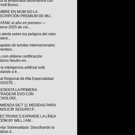
ra la temporada decembrina con
riott Bonvo...
EMBRE EN MUBI GO LA
SCRIPCIÓN PREMIUM DE MU...
ATAM: el año en premios —
ance 2025 de cre...
 alerta sobre los peligros del robo
ident...
egadas de turistas internacionales
entaro...
.com obtiene certificación
bono Neutro en...
a inteligencia artificial está
dando a tr...
al Regional de Alta Especialidad
 ISSSTE ...
RESENTA LA PRIMERA
TRAGEAR EVO CON
CNOLOGÍ...
MIENDA SICT 11 MEDIDAS PARA
NDUCIR SEGURO P...
LECTRONICS EXPANDE LA LÍNEA
OM BY WILL.I.AM...
tar Sobresaltado: Descifrando la
lisis d...