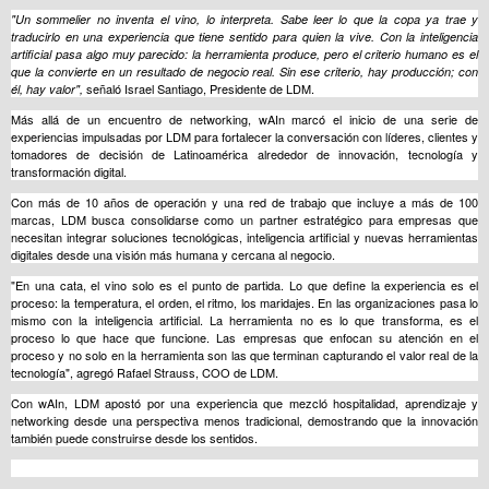
"Un sommelier no inventa el vino, lo interpreta. Sabe leer lo que la copa ya trae y
traducirlo en una experiencia que tiene sentido para quien la vive. Con la inteligencia
artificial pasa algo muy parecido: la herramienta produce, pero el criterio humano es el
que la convierte en un resultado de negocio real. Sin ese criterio, hay producción; con
señaló Israel Santiago, Presidente de LDM.
él, hay valor",
Más allá de un encuentro de networking, wAIn marcó el inicio de una serie de
experiencias impulsadas por LDM para fortalecer la conversación con líderes, clientes y
tomadores de decisión de Latinoamérica alrededor de innovación, tecnología y
transformación digital.
Con más de 10 años de operación y una red de trabajo que incluye a más de 100
marcas, LDM busca consolidarse como un partner estratégico para empresas que
necesitan integrar soluciones tecnológicas, inteligencia artificial y nuevas herramientas
digitales desde una visión más humana y cercana al negocio.
"En una cata, el vino solo es el punto de partida. Lo que define la experiencia es el
proceso: la temperatura, el orden, el ritmo, los maridajes. En las organizaciones pasa lo
mismo con la inteligencia artificial. La herramienta no es lo que transforma, es el
proceso lo que hace que funcione. Las empresas que enfocan su atención en el
proceso y no solo en la herramienta son las que terminan capturando el valor real de la
tecnología", agregó Rafael Strauss, COO de LDM.
Con wAIn, LDM apostó por una experiencia que mezcló hospitalidad, aprendizaje y
networking desde una perspectiva menos tradicional, demostrando que la innovación
también puede construirse desde los sentidos.