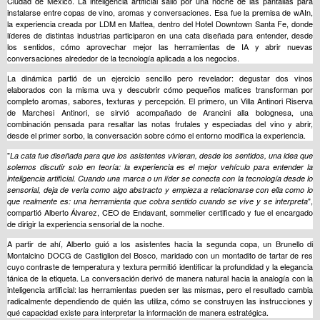
Ciudad de México. La inteligencia artificial salió por una noche de las pantallas para
instalarse entre copas de vino, aromas y conversaciones. Esa fue la premisa de wAIn,
la experiencia creada por LDM en Mattea, dentro del Hotel Downtown Santa Fe, donde
líderes de distintas industrias participaron en una cata diseñada para entender, desde
los sentidos, cómo aprovechar mejor las herramientas de IA y abrir nuevas
conversaciones alrededor de la tecnología aplicada a los negocios.
La dinámica partió de un ejercicio sencillo pero revelador: degustar dos vinos
elaborados con la misma uva y descubrir cómo pequeños matices transforman por
completo aromas, sabores, texturas y percepción. El primero, un Villa Antinori Riserva
de Marchesi Antinori, se sirvió acompañado de Arancini alla bolognesa, una
combinación pensada para resaltar las notas frutales y especiadas del vino y abrir,
desde el primer sorbo, la conversación sobre cómo el entorno modifica la experiencia.
"
La cata fue diseñada para que los asistentes vivieran, desde los sentidos, una idea que
solemos discutir solo en teoría: la experiencia es el mejor vehículo para entender la
inteligencia artificial. Cuando una marca o un líder se conecta con la tecnología desde lo
sensorial, deja de verla como algo abstracto y empieza a relacionarse con ella como lo
",
que realmente es: una herramienta que cobra sentido cuando se vive y se interpreta
compartió Alberto Álvarez, CEO de Endavant, sommelier certificado y fue el encargado
de dirigir la experiencia sensorial de la noche.
A partir de ahí, Alberto guió a los asistentes hacia la segunda copa, un Brunello di
Montalcino DOCG de Castiglion del Bosco, maridado con un montadito de tartar de res
cuyo contraste de temperatura y textura permitió identificar la profundidad y la elegancia
tánica de la etiqueta. La conversación derivó de manera natural hacia la analogía con la
inteligencia artificial: las herramientas pueden ser las mismas, pero el resultado cambia
radicalmente dependiendo de quién las utiliza, cómo se construyen las instrucciones y
qué capacidad existe para interpretar la información de manera estratégica.