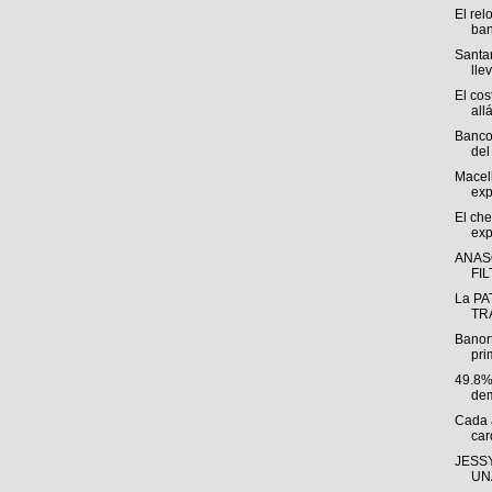
El rel
ban
Santan
llev
El cos
allá
Banco
del 
Macel
exp
El che
exp
ANAS
FI
La PA
TRÁ
Banor
pri
49.8%
dem
Cada 
car
JESSY
UNA