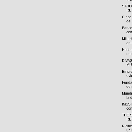
SABO
REU
Cinco 
del 
Banco
com
Miller
en 
Hecho
nut
DIVA
MÚ
Empre
evi
Funda
de 
Mundi
la 
IMSS l
con
THE 
RE
Ricito
un 