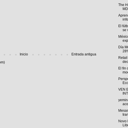
The H
MDP
Aprend
inf
El fút
se v
Méxic
exp
Día M
28%
Inicio
Entrada antigua
Retail
dec
om)
El fin
mod
Persp
Eco
VEN 
IN
yemin
aco
Mesas
tra
Novo 
Lib