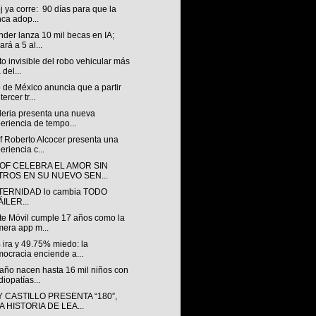
oj ya corre: 90 días para que la
ca adop...
der lanza 10 mil becas en IA;
ará a 5 al...
to invisible del robo vehicular más
 del...
 de México anuncia que a partir
tercer tr...
leria presenta una nueva
eriencia de tempo...
f Roberto Alcocer presenta una
eriencia c...
OF CELEBRA EL AMOR SIN
LTROS EN SU NUEVO SEN...
TERNIDAD lo cambia TODO
ILER...
te Móvil cumple 17 años como la
mera app m...
 ira y 49.75% miedo: la
ocracia enciende a...
año nacen hasta 16 mil niños con
diopatías...
 CASTILLO PRESENTA “180”,
 HISTORIA DE LEA...