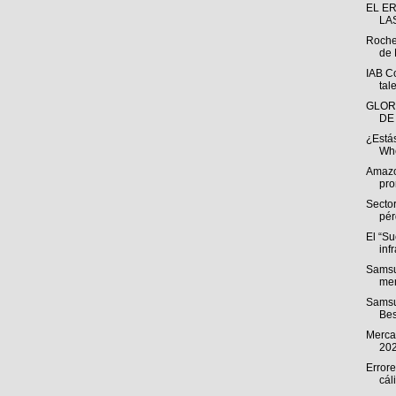
EL E
LA
Roche
de 
IAB C
tal
GLOR
DE
¿Estás
Whe
Amazo
pro
Sector
pér
El “S
inf
Samsu
men
Samsu
Bes
Mercad
20
Errore
cál