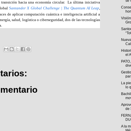
se v
 transición hacia una economía circular. La última iniciativa
Conse
global
Santander X Global Challenge | The Quantum AI Leap
,
hom
aces de aplicar computación cuántica e inteligencia artificial a
Visió
nergía, salud, logística o ciberseguridad, dos de las tecnologías
Gro
a.
Santo
“To
Nueva
Cal
Histor
el A
PATO,
div
arios:
Gestio
par
La pie
omentario
lo q
Bachil
mov
Aprov
de 
FERN
DU
A la m
Méx