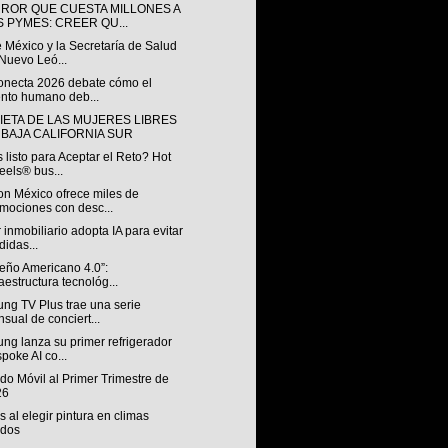
RROR QUE CUESTA MILLONES A
S PYMES: CREER QU...
 México y la Secretaría de Salud
Nuevo Leó...
onecta 2026 debate cómo el
ento humano deb...
IETA DE LAS MUJERES LIBRES
 BAJA CALIFORNIA SUR
 listo para Aceptar el Reto? Hot
els® bus...
n México ofrece miles de
mociones con desc...
 inmobiliario adopta IA para evitar
didas...
ueño Americano 4.0”:
raestructura tecnológ...
ng TV Plus trae una serie
sual de conciert...
ng lanza su primer refrigerador
poke AI co...
o Móvil al Primer Trimestre de
26
s al elegir pintura en climas
idos