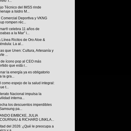
ivió T...
jo Técnico del IMSS rinde
enaje a Isidro M...
n Comercial Deportiva y VKNG
up rompen réc...
mar® celebra 11 años de
toabas a la Mar” i...
 Línea Ricitos de Oro Aloe &
éndula: La al...
ias que Unen: Cultura, Artesanía y
rte ...
 de ícono pop al CEO más
ertido que está r...
nar la energía ya es obligatorio
a la gra...
l como espejo de la salud integral:
ue t...
lerato Nacional impulsa la
ilidad interna...
echa los descuentos imperdibles
Samsung pa...
ANDO EIMBCKE, JULIA
COURNAU & RICHARD LINKLA...
itad del 2026: ¿Qué le preocupa a
ico y a...