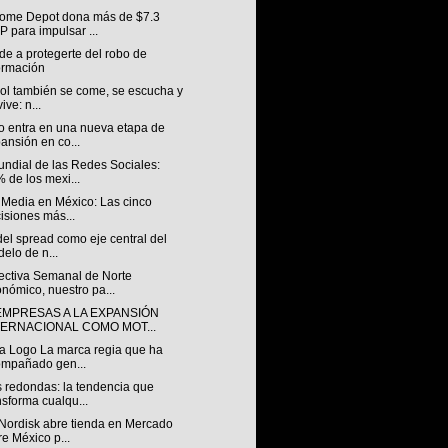
ome Depot dona más de $7.3
 para impulsar ...
e a protegerte del robo de
ormación
bol también se come, se escucha y
ive: n...
o entra en una nueva etapa de
ansión en co...
undial de las Redes Sociales:
 de los mexi...
 Media en México: Las cinco
isiones más...
 del spread como eje central del
elo de n...
ectiva Semanal de Norte
nómico, nuestro pa...
EMPRESAS A LA EXPANSIÓN
TERNACIONAL COMO MOT...
a Logo La marca regia que ha
mpañado gen...
 redondas: la tendencia que
nsforma cualqu...
Nordisk abre tienda en Mercado
re México p...