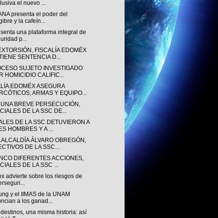
lusiva el nuevo ...
NA presenta el poder del
gibre y la cafeín...
senta una plataforma integral de
uridad p...
EXTORSIÓN, FISCALÍA EDOMÉX
TIENE SENTENCIA D...
OCESO SUJETO INVESTIGADO
 HOMICIDIO CALIFIC...
ALÍA EDOMÉX ASEGURA
RCÓTICOS, ARMAS Y EQUIPO...
 UNA BREVE PERSECUCIÓN,
CIALES DE LA SSC DE...
IALES DE LA SSC DETUVIERON A
ES HOMBRES Y A ...
A ALCALDÍA ÁLVARO OBREGÓN,
ECTIVOS DE LA SSC...
INCO DIFERENTES ACCIONES,
CIALES DE LA SSC ...
ox advierte sobre los riesgos de
erseguri...
ng y el IIMAS de la UNAM
ncian a los ganad...
destinos, una misma historia: así