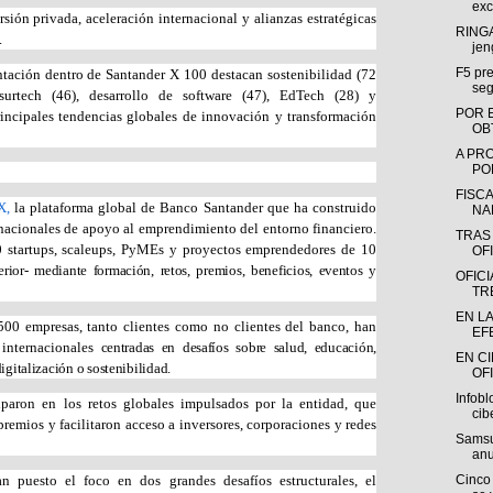
exc
sión privada, aceleración internacional y alianzas estratégicas
RINGA
.
jen
F5 pre
ntación dentro de Santander X 100 destacan sostenibilidad (72
seg
nsurtech (46), desarrollo de software (47), EdTech (28) y
POR 
principales tendencias globales de innovación y transformación
OB
A PR
POR
FISC
X,
la plataforma global de Banco Santander que ha construido
NA
nacionales de apoyo al emprendimiento del entorno financiero.
TRAS
0 startups, scaleups, PyMEs y proyectos emprendedores de 10
OFI
erior- mediante formación, retos, premios, beneficios, eventos y
OFIC
TR
EN L
500 empresas, tanto clientes como no clientes del banco, han
EF
 internacionales
centradas en desafíos sobre salud, educación,
EN C
igitalización o sostenibilidad.
OFI
Infobl
paron en los retos globales impulsados por la entidad, que
cib
remios y facilitaron acceso a inversores, corporaciones y redes
Samsu
anu
Cinco 
n puesto el foco en dos grandes desafíos estructurales, el