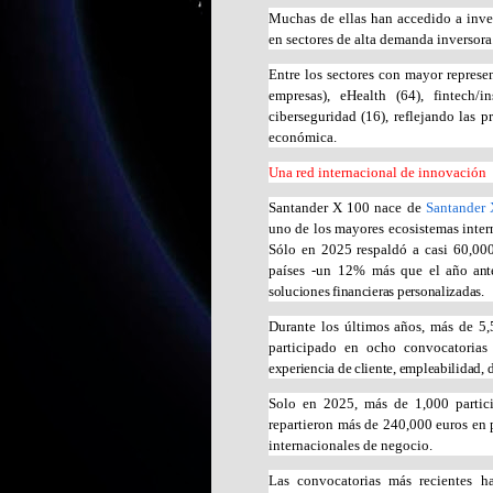
Muchas de ellas han accedido a inver
en sectores de alta demanda inversora
Entre los sectores con mayor represe
empresas), eHealth (64), fintech/i
ciberseguridad (16), reflejando las 
económica.
Una red internacional de innovación
Santander X 100 nace de
Santander 
uno de los mayores ecosistemas inter
Sólo en 2025 respaldó a casi 60,00
países -un 12% más que
el año ant
soluciones financieras personalizadas.
Durante los últimos años, más de 5,
participado en ocho convocatorias
experiencia de cliente, empleabilidad, d
Solo en 2025, más de 1,000 partici
repartieron más de 240,000 euros en p
internacionales de negocio.
Las convocatorias más recientes ha