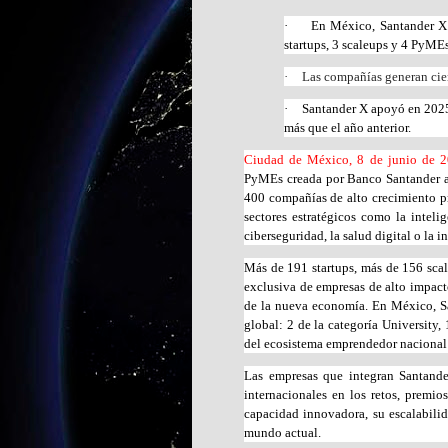
·
En México, Santander X 1
startups, 3 scaleups y 4 PyMEs
·
Las compañías generan cien
·
Santander X apoyó en 2025
más que el año anterior.
Ciudad de México, 8 de junio de 
PyMEs creada por Banco Santander a 
400 compañías de alto crecimiento pr
sectores estratégicos como la intelige
ciberseguridad, la salud digital o la in
Más de 191 startups, más de 156 sca
exclusiva de empresas de alto impact
de la nueva economía. En México, Sa
global: 2 de la categoría University,
del ecosistema emprendedor nacional
Las empresas que integran Santande
internacionales en los retos, premi
capacidad innovadora, su escalabilid
mundo actual.