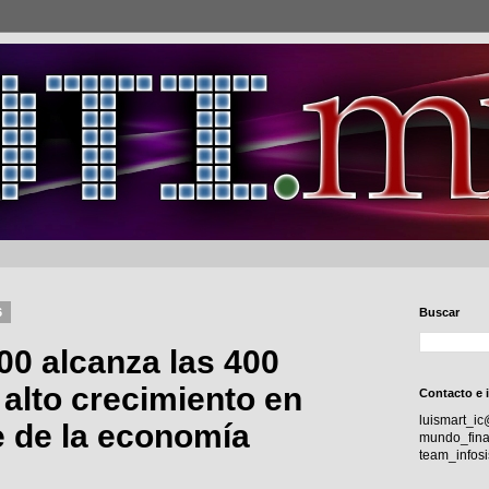
6
Buscar
00 alcanza las 400
alto crecimiento en
Contacto e 
luismart_i
e de la economía
mundo_fina
team_info