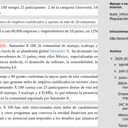
Manejo e im
00 integra 25 participantes: 2 de la categoría University, 16
Internet.
.
team_info
Reputació
tos de empleos cualificados y operan en más de 20 industrias.
 a casi 60,000 empresas y emprendedores de 10 países, un 12%
Infosistema
http://www.
2026.-
Santander X 100, la comunidad de startups, scaleups y
través de su plataforma global
Santander X
, ha alcanzado las
Archivo
ocedentes de 11 países, entre ellos México, especializadas en
▼
2026
(8
ncia artificial, el desarrollo de software, la sostenibilidad, la
►
agos
dustria 4.0.
►
julio
leups y 49 pymes conforman la mayor parte de esta comunidad
▼
junio
o, que generan miles de empleos cualificados en sectores clave
BBVA 
ntander X 100 cuenta con 25 participantes dentro de esta red
mov
 16 startups, 3 scaleups y 4 PyMEs, lo que refuerza la presencia
Empre
org
 en la comunidad impulsada por Santander X.
JAC M
r X 100 han sido seleccionadas entre miles de candidaturas
par
os y otros programas que convoca la entidad financiera por su
Méxic
ad y su potencial para responder a los desafíos que plantea el
con
Telcel