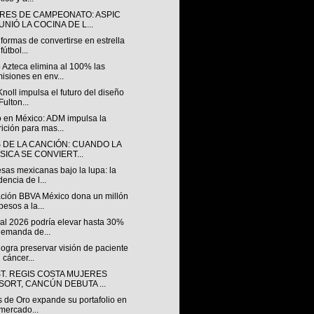
RES DE CAMPEONATO: ASPIC
NIÓ LA COCINA DE L...
formas de convertirse en estrella
fútbol...
 Azteca elimina al 100% las
isiones en env...
Knoll impulsa el futuro del diseño
Fulton...
 en México: ADM impulsa la
rición para mas...
S DE LA CANCIÓN: CUANDO LA
SICA SE CONVIERT...
sas mexicanas bajo la lupa: la
dencia de l...
ción BBVA México dona un millón
pesos a la...
al 2026 podría elevar hasta 30%
demanda de...
ogra preservar visión de paciente
 cáncer...
ST. REGIS COSTA MUJERES
SORT, CANCÚN DEBUTA ...
s de Oro expande su portafolio en
mercado...