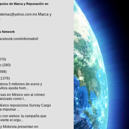
pulso de Marca y Reputación en
Marca y
sistemas@yahoo.com.mx
n
s Network
facebook.com/informativ0
370)
to
(280)
(898)
(1376)
dona 5 millones de euros y
iliza ayuda hum...
sas en México ven al crimen
anizado como l...
éxico reposiciona Sunray Cargo
a impulsar ...
o con webos: la campaña que
vierte el orgu...
 y Motorola presentan en