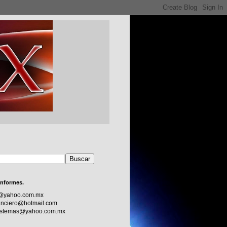
informes.
c@yahoo.com.mx
nciero@hotmail.com
sistemas@yahoo.com.mx