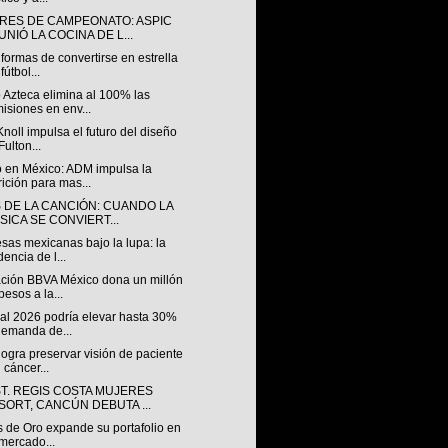
RES DE CAMPEONATO: ASPIC
NIÓ LA COCINA DE L...
formas de convertirse en estrella
fútbol...
 Azteca elimina al 100% las
isiones en env...
Knoll impulsa el futuro del diseño
Fulton...
 en México: ADM impulsa la
rición para mas...
S DE LA CANCIÓN: CUANDO LA
SICA SE CONVIERT...
sas mexicanas bajo la lupa: la
dencia de l...
ción BBVA México dona un millón
pesos a la...
al 2026 podría elevar hasta 30%
demanda de...
ogra preservar visión de paciente
 cáncer...
ST. REGIS COSTA MUJERES
SORT, CANCÚN DEBUTA ...
s de Oro expande su portafolio en
mercado...