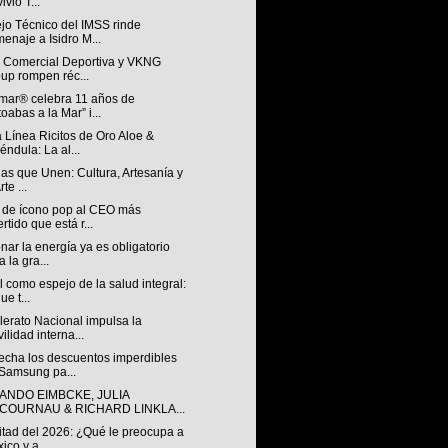
ivió T...
jo Técnico del IMSS rinde
enaje a Isidro M...
n Comercial Deportiva y VKNG
up rompen réc...
mar® celebra 11 años de
toabas a la Mar” i...
 Línea Ricitos de Oro Aloe &
éndula: La al...
ias que Unen: Cultura, Artesanía y
rte ...
 de ícono pop al CEO más
ertido que está r...
nar la energía ya es obligatorio
a la gra...
l como espejo de la salud integral:
ue t...
lerato Nacional impulsa la
ilidad interna...
echa los descuentos imperdibles
Samsung pa...
ANDO EIMBCKE, JULIA
COURNAU & RICHARD LINKLA...
itad del 2026: ¿Qué le preocupa a
ico y a...