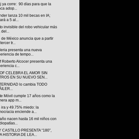
oj ya corre: 90 días para que la
ca adop...
der lanza 10 mil becas en IA;
ará a 5 al...
to invisible del robo vehicular más
 del...
 de México anuncia que a partir
tercer tr...
leria presenta una nueva
eriencia de tempo...
f Roberto Alcocer presenta una
eriencia c...
OF CELEBRA EL AMOR SIN
LTROS EN SU NUEVO SEN...
TERNIDAD lo cambia TODO
ILER...
te Móvil cumple 17 años como la
mera app m...
 ira y 49.75% miedo: la
ocracia enciende a...
año nacen hasta 16 mil niños con
diopatías...
 CASTILLO PRESENTA “180”,
 HISTORIA DE LEA...