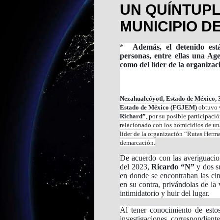
UN QUÍNTUPL
MUNICIPIO 
*
Además, el detenido está 
personas, entre ellas una Age
como del líder de la organiz
Nezahualcóyotl, Estado de México, 3
Estado de México (FGJEM)
obtuvo
Richard”
, por su posible participaci
relacionado con los homicidios de una
líder de la organización “Rutas Herma
demarcación.
De acuerdo con las averiguaci
del 2023,
Ricardo “N”
y dos su
en donde se encontraban las ci
en su contra, privándolas de la
intimidatorio y huir del lugar.
Al tener conocimiento de estos
investigaciones correspondient