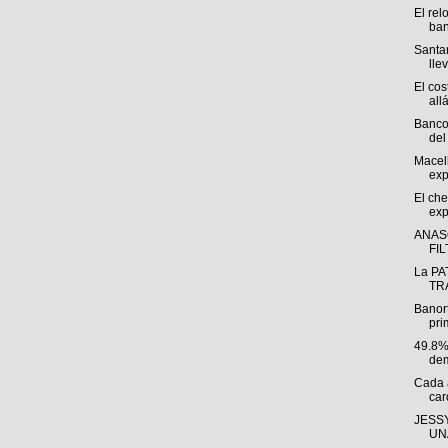
El rel
ban
Santan
llev
El cos
allá
Banco
del 
Macel
exp
El che
exp
ANAS
FI
La PA
TRÁ
Banor
pri
49.8%
dem
Cada 
car
JESSY
UNA