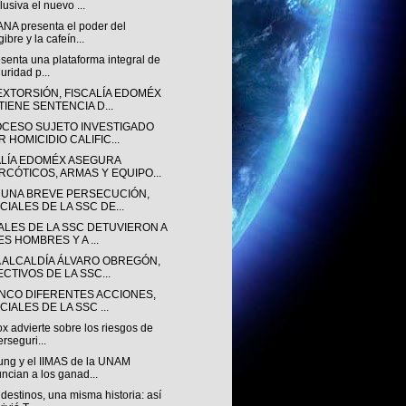
lusiva el nuevo ...
NA presenta el poder del
gibre y la cafeín...
senta una plataforma integral de
uridad p...
EXTORSIÓN, FISCALÍA EDOMÉX
TIENE SENTENCIA D...
OCESO SUJETO INVESTIGADO
 HOMICIDIO CALIFIC...
ALÍA EDOMÉX ASEGURA
RCÓTICOS, ARMAS Y EQUIPO...
 UNA BREVE PERSECUCIÓN,
CIALES DE LA SSC DE...
IALES DE LA SSC DETUVIERON A
ES HOMBRES Y A ...
A ALCALDÍA ÁLVARO OBREGÓN,
ECTIVOS DE LA SSC...
INCO DIFERENTES ACCIONES,
CIALES DE LA SSC ...
ox advierte sobre los riesgos de
erseguri...
ng y el IIMAS de la UNAM
ncian a los ganad...
destinos, una misma historia: así