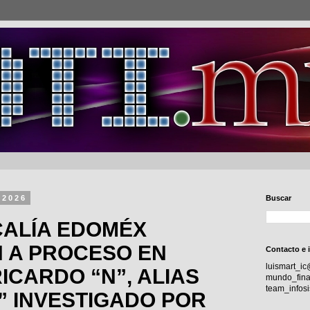
 2026
Buscar
CALÍA EDOMÉX
 A PROCESO EN
Contacto e 
luismart_i
ICARDO “N”, ALIAS
mundo_fina
team_info
” INVESTIGADO POR