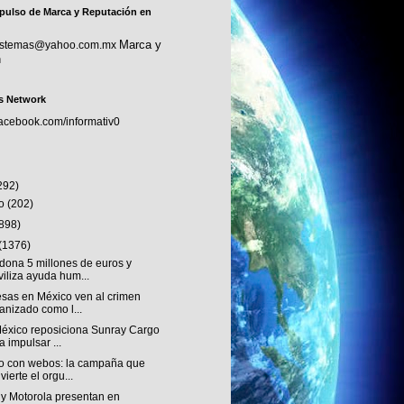
pulso de Marca y Reputación en
Marca y
sistemas@yahoo.com.mx
n
s Network
facebook.com/informativ0
292)
to
(202)
(898)
(1376)
dona 5 millones de euros y
iliza ayuda hum...
sas en México ven al crimen
anizado como l...
éxico reposiciona Sunray Cargo
a impulsar ...
o con webos: la campaña que
vierte el orgu...
 y Motorola presentan en