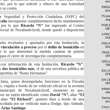
exc
ícito, por lo que solicitó y obtuvo de una Autoridad
RINGA
n su contra.
jen
de Seguridad y Protección Ciudadana (SSPC) del
F5 pre
seg
calía
mexiquense cumplimentaron dicho mandamiento
o, por lo que
Ricardo “N”
fue ingresado al Centro
POR 
OB
 Social de Nezahualcóyotl, donde quedó a disposición
A PR
POR
ueba recabados y aportados por esta Institución, la
FISC
u
vinculación a proceso
por el
delito de homicidio
en
NA
or lo que determinó la medida cautelar de prisión
TRAS
para el cierre de investigación complementaria.
OFI
OFIC
con información de esta Institución,
Ricardo “N”
,
TR
os
dos homicidios más
, el de una servidora pública de
EN L
ransportista de “Rutas Hermanas”.
EF
EN C
ctima, quien desempeñaba funciones en la Fiscalía
OFI
, viajaba a bordo de un vehículo oficial en la avenida
Infobl
municipio de Nezahualcóyotl, momento en que,
cib
por un sujeto identificado como
David “N”,
alias
“El
Samsu
,
alias
“El Richard”
, quienes iban a bordo de una
anu
escoltada por un vehículo marca Dodge, tipo Attitude,
Cinco 
 Arias Santiago
.