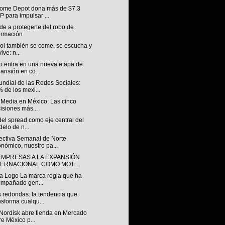
ome Depot dona más de $7.3
 para impulsar ...
e a protegerte del robo de
ormación
bol también se come, se escucha y
ive: n...
o entra en una nueva etapa de
ansión en co...
undial de las Redes Sociales:
 de los mexi...
 Media en México: Las cinco
isiones más...
 del spread como eje central del
elo de n...
ectiva Semanal de Norte
nómico, nuestro pa...
EMPRESAS A LA EXPANSIÓN
TERNACIONAL COMO MOT...
a Logo La marca regia que ha
mpañado gen...
 redondas: la tendencia que
nsforma cualqu...
Nordisk abre tienda en Mercado
re México p...