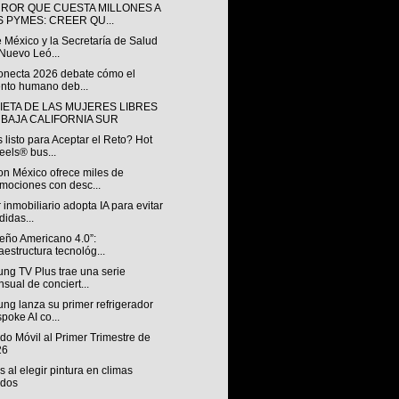
RROR QUE CUESTA MILLONES A
S PYMES: CREER QU...
 México y la Secretaría de Salud
Nuevo Leó...
onecta 2026 debate cómo el
ento humano deb...
IETA DE LAS MUJERES LIBRES
 BAJA CALIFORNIA SUR
 listo para Aceptar el Reto? Hot
els® bus...
n México ofrece miles de
mociones con desc...
 inmobiliario adopta IA para evitar
didas...
ueño Americano 4.0”:
raestructura tecnológ...
ng TV Plus trae una serie
sual de conciert...
ng lanza su primer refrigerador
poke AI co...
o Móvil al Primer Trimestre de
26
s al elegir pintura en climas
idos