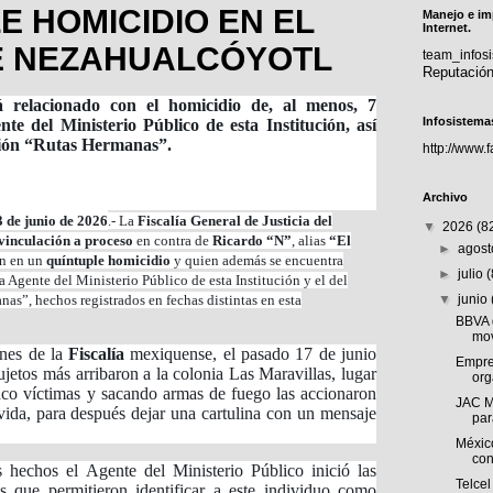
E HOMICIDIO EN EL
Manejo e im
Internet.
DE NEZAHUALCÓYOTL
team_info
Reputació
relacionado con el homicidio de, al menos, 7
Infosistema
nte del Ministerio Público de esta Institución, así
ación “Rutas Hermanas”.
http://www.
Archivo
 de junio de 2026
.- La
Fiscalía General de Justicia del
▼
2026
(8
vinculación a proceso
en contra de
Ricardo “N”
, alias
“El
►
agos
ón en un
quíntuple homicidio
y quien además se encuentra
►
julio
 Agente del Ministerio Público de esta Institución y el del
nas”, hechos registrados en fechas distintas en esta
▼
junio
BBVA 
mov
ones de la
Fiscalía
mexiquense, el pasado 17 de junio
Empre
jetos más arribaron a la colonia Las Maravillas, lugar
org
nco víctimas y sacando armas de fuego las accionaron
JAC M
 vida, para después dejar una cartulina con un mensaje
par
Méxic
con
 hechos el Agente del Ministerio Público inició las
Telcel
es que permitieron identificar a este individuo como