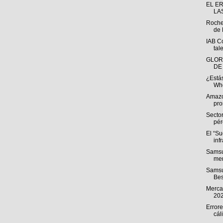
EL E
LA
Roche
de 
IAB C
tal
GLOR
DE
¿Estás
Whe
Amazo
pro
Sector
pér
El “S
inf
Samsu
men
Samsu
Bes
Mercad
20
Errore
cál