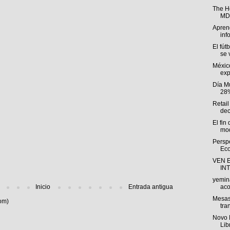
The H
MDP
Aprend
inf
El fút
se v
Méxic
exp
Día M
28%
Retail
dec
El fin
mod
Persp
Eco
VEN 
IN
yemin
Inicio
Entrada antigua
aco
Mesas
om)
tra
Novo 
Lib