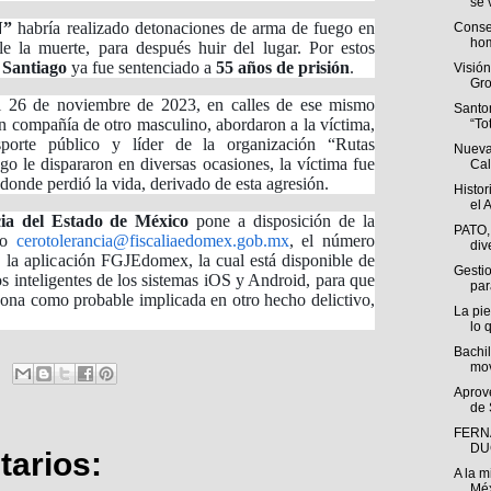
se v
N”
habría realizado detonaciones de arma de fuego en
Conse
hom
le la muerte, para después huir del lugar. Por estos
 Santiago
ya fue sentenciado a
55 años de prisión
.
Visió
Gro
 el 26 de noviembre de 2023, en calles de ese mismo
Santo
en compañía de otro masculino, abordaron a la víctima,
“To
porte público y líder de la organización “Rutas
Nueva
 le dispararon en diversas ocasiones, la víctima fue
Cal
 donde perdió la vida, derivado de esta agresión.
Histor
el A
cia del Estado de México
pone a disposición de la
PATO,
ico
cerotolerancia@fiscaliaedomex.gob.mx
, el número
div
 la aplicación FGJEdomex, la cual está disponible de
Gestio
os inteligentes de los sistemas iOS y Android, para que
par
sona como probable implicada en otro hecho delictivo,
La pie
lo q
Bachil
mov
Aprov
de 
FERN
DU
arios:
A la m
Méx