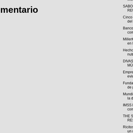
SABO
omentario
REU
Cinco 
del 
Banco
com
Miller
en 
Hecho
nut
DIVA
MÚ
Empre
evi
Funda
de 
Mundi
la 
IMSS l
con
THE 
RE
Ricito
un 