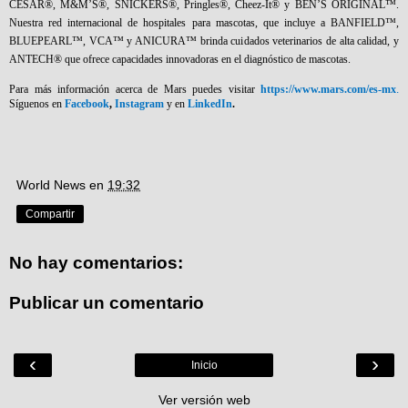
CESAR®, M&M’S®, SNICKERS®, Pringles®, Cheez-It® y BEN’S ORIGINAL™.
Nuestra red internacional de hospitales para mascotas, que incluye a BANFIELD™,
BLUEPEARL™, VCA™ y ANICURA™ brinda cuidados veterinarios de alta calidad, y
ANTECH® que ofrece capacidades innovadoras en el diagnóstico de mascotas.
Para más información acerca de Mars puedes visitar
https://www.mars.com/es-mx
.
Síguenos en
Facebook
,
Instagram
y en
LinkedIn
.
World News
en
19:32
Compartir
No hay comentarios:
Publicar un comentario
‹
›
Inicio
Ver versión web