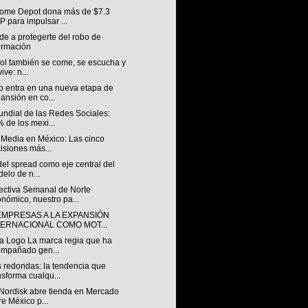
ome Depot dona más de $7.3
 para impulsar ...
e a protegerte del robo de
ormación
bol también se come, se escucha y
ive: n...
o entra en una nueva etapa de
ansión en co...
undial de las Redes Sociales:
 de los mexi...
 Media en México: Las cinco
isiones más...
 del spread como eje central del
elo de n...
ectiva Semanal de Norte
nómico, nuestro pa...
EMPRESAS A LA EXPANSIÓN
TERNACIONAL COMO MOT...
a Logo La marca regia que ha
mpañado gen...
 redondas: la tendencia que
nsforma cualqu...
Nordisk abre tienda en Mercado
re México p...