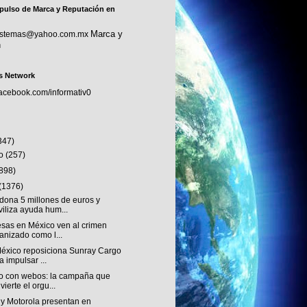
pulso de Marca y Reputación en
Marca y
sistemas@yahoo.com.mx
n
s Network
facebook.com/informativ0
347)
to
(257)
(898)
(1376)
dona 5 millones de euros y
iliza ayuda hum...
sas en México ven al crimen
anizado como l...
éxico reposiciona Sunray Cargo
a impulsar ...
o con webos: la campaña que
vierte el orgu...
 y Motorola presentan en