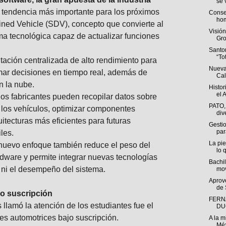
se v
 tendencia más importante para los próximos
Conse
hom
ined Vehicle (SDV), concepto que convierte al
Visió
ma tecnológica capaz de actualizar funciones
Gro
Santo
“To
tación centralizada de alto rendimiento para
Nueva
mar decisiones en tiempo real, además de
Cal
n la nube.
Histor
el A
los fabricantes pueden recopilar datos sobre
PATO,
 los vehículos, optimizar componentes
div
uitecturas más eficientes para futuras
Gestio
par
les.
La pie
 nuevo enfoque también reduce el peso del
lo q
rdware y permite integrar nuevas tecnologías
Bachil
d ni el desempeño del sistema.
mov
Aprov
de 
o suscripción
FERN
llamó la atención de los estudiantes fue el
DU
es automotrices bajo suscripción.
A la m
Méx