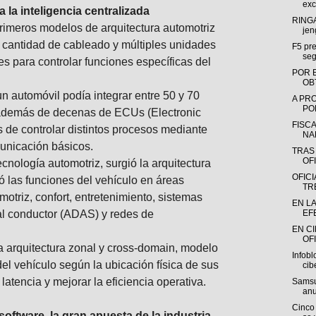
exc
 la inteligencia centralizada
RINGA
primeros modelos de arquitectura automotriz
jen
cantidad de cableado y múltiples unidades
F5 pre
seg
s para controlar funciones específicas del
POR 
OB
un automóvil podía integrar entre 50 y 70
A PR
POR
además de decenas de ECUs (Electronic
FISC
s de controlar distintos procesos mediante
NA
unicación básicos.
TRAS
OFI
ecnología automotriz, surgió la arquitectura
OFIC
ó las funciones del vehículo en áreas
TR
otriz, confort, entretenimiento, sistemas
EN L
al conductor (ADAS) y redes de
EF
EN C
OFI
a arquitectura zonal y cross-domain, modelo
Infobl
del vehículo según la ubicación física de sus
cib
atencia y mejorar la eficiencia operativa.
Samsu
anu
Cinco 
software, la gran apuesta de la industria