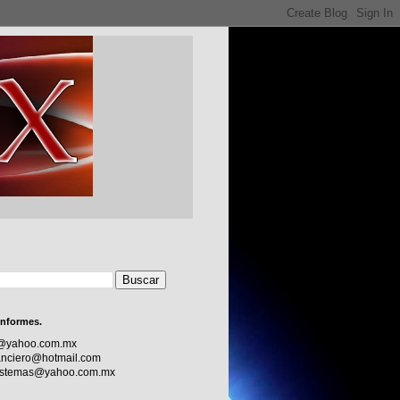
informes.
c@yahoo.com.mx
nciero@hotmail.com
sistemas@yahoo.com.mx