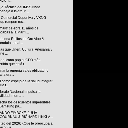
ivió T...
jo Técnico del IMSS rinde
enaje a Isidro M...
n Comercial Deportiva y VKNG
up rompen réc...
mar® celebra 11 años de
toabas a la Mar” i...
 Línea Ricitos de Oro Aloe &
éndula: La al...
ias que Unen: Cultura, Artesanía y
rte ...
 de ícono pop al CEO más
ertido que está r...
nar la energía ya es obligatorio
a la gra...
l como espejo de la salud integral:
ue t...
lerato Nacional impulsa la
ilidad interna...
echa los descuentos imperdibles
Samsung pa...
ANDO EIMBCKE, JULIA
COURNAU & RICHARD LINKLA...
itad del 2026: ¿Qué le preocupa a
ico y a...