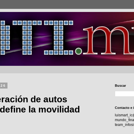
026
Buscar
ración de autos
edefine la movilidad
Contacto e 
luismart_i
mundo_fina
team_info