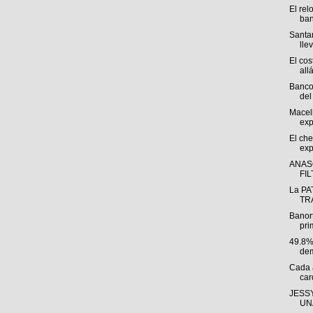
El rel
ban
Santan
llev
El cos
allá
Banco
del 
Macel
exp
El che
exp
ANAS
FI
La PA
TRÁ
Banor
pri
49.8%
dem
Cada 
car
JESSY
UNA