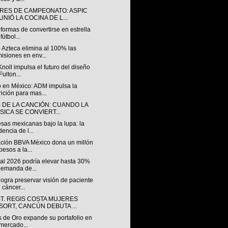
RES DE CAMPEONATO: ASPIC
NIÓ LA COCINA DE L...
formas de convertirse en estrella
fútbol...
 Azteca elimina al 100% las
isiones en env...
Knoll impulsa el futuro del diseño
Fulton...
 en México: ADM impulsa la
rición para mas...
S DE LA CANCIÓN: CUANDO LA
SICA SE CONVIERT...
sas mexicanas bajo la lupa: la
dencia de l...
ción BBVA México dona un millón
pesos a la...
al 2026 podría elevar hasta 30%
demanda de...
ogra preservar visión de paciente
 cáncer...
ST. REGIS COSTA MUJERES
SORT, CANCÚN DEBUTA ...
s de Oro expande su portafolio en
mercado...