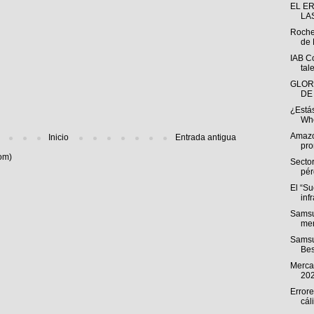
EL E
LA
Roche
de 
IAB C
tal
GLOR
DE
¿Estás
Whe
Amazo
Inicio
Entrada antigua
pro
om)
Sector
pér
El “S
inf
Samsu
men
Samsu
Bes
Mercad
20
Errore
cál