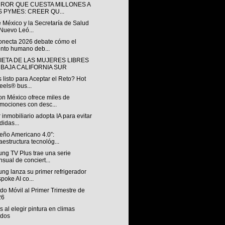
RROR QUE CUESTA MILLONES A
S PYMES: CREER QU...
 México y la Secretaría de Salud
Nuevo Leó...
onecta 2026 debate cómo el
ento humano deb...
IETA DE LAS MUJERES LIBRES
 BAJA CALIFORNIA SUR
 listo para Aceptar el Reto? Hot
els® bus...
n México ofrece miles de
mociones con desc...
 inmobiliario adopta IA para evitar
didas...
ueño Americano 4.0”:
raestructura tecnológ...
ng TV Plus trae una serie
sual de conciert...
ng lanza su primer refrigerador
poke AI co...
o Móvil al Primer Trimestre de
26
s al elegir pintura en climas
idos