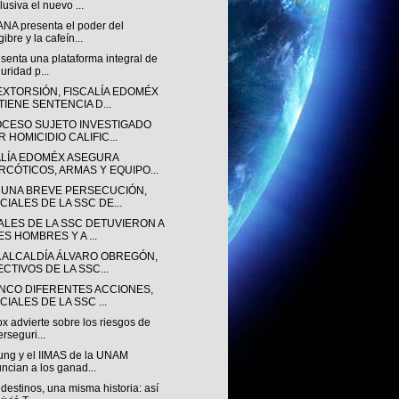
lusiva el nuevo ...
NA presenta el poder del
gibre y la cafeín...
senta una plataforma integral de
uridad p...
EXTORSIÓN, FISCALÍA EDOMÉX
TIENE SENTENCIA D...
OCESO SUJETO INVESTIGADO
 HOMICIDIO CALIFIC...
ALÍA EDOMÉX ASEGURA
RCÓTICOS, ARMAS Y EQUIPO...
 UNA BREVE PERSECUCIÓN,
CIALES DE LA SSC DE...
IALES DE LA SSC DETUVIERON A
ES HOMBRES Y A ...
A ALCALDÍA ÁLVARO OBREGÓN,
ECTIVOS DE LA SSC...
INCO DIFERENTES ACCIONES,
CIALES DE LA SSC ...
ox advierte sobre los riesgos de
erseguri...
ng y el IIMAS de la UNAM
ncian a los ganad...
destinos, una misma historia: así