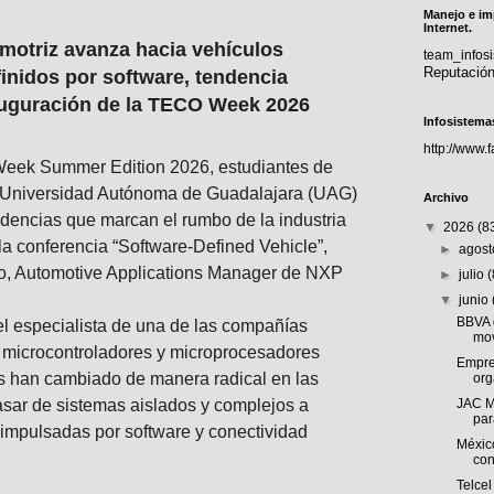
Manejo e im
Internet.
omotriz avanza hacia vehículos
team_info
Reputació
finidos por software, tendencia
auguración de la TECO Week 2026
Infosistema
http://www.
eek Summer Edition 2026, estudiantes de
la Universidad Autónoma de Guadalajara (UAG)
Archivo
dencias que marcan el rumbo de la industria
▼
2026
(8
la conferencia “Software-Defined Vehicle”,
►
agos
to, Automotive Applications Manager de NXP
►
julio
▼
junio
BBVA 
el especialista de una de las compañías
mov
de microcontroladores y microprocesadores
Empre
s han cambiado de manera radical en las
org
asar de sistemas aislados y complejos a
JAC M
par
 impulsadas por software y conectividad
Méxic
con
Telcel