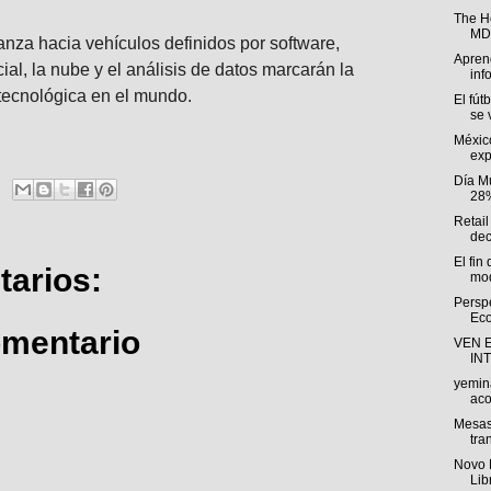
The H
MDP
anza hacia vehículos definidos por software,
Aprend
icial, la nube y el análisis de datos marcarán la
inf
tecnológica en el mundo.
El fút
se v
Méxic
exp
Día M
28%
Retail
dec
El fin
arios:
mod
Persp
Eco
omentario
VEN 
IN
yemin
aco
Mesas
tra
Novo 
Lib