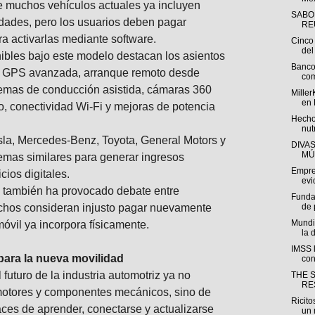
ue muchos vehículos actuales ya incluyen
SABO
idades, pero los usuarios deben pagar
REU
 activarlas mediante software.
Cinco 
del 
nibles bajo este modelo destacan los asientos
Banco
n GPS avanzada, arranque remoto desde
com
temas de conducción asistida, cámaras 360
Miller
en 
o, conectividad Wi-Fi y mejoras de potencia
Hecho
nut
a, Mercedes-Benz, Toyota, General Motors y
DIVA
MÚ
uemas similares para generar ingresos
Empre
cios digitales.
evi
 también ha provocado debate entre
Funda
hos consideran injusto pagar nuevamente
de 
Mundi
óvil ya incorpora físicamente.
la 
IMSS l
para la nueva movilidad
con
 futuro de la industria automotriz ya no
THE 
RE
otores y componentes mecánicos, sino de
Ricito
aces de aprender, conectarse y actualizarse
un 