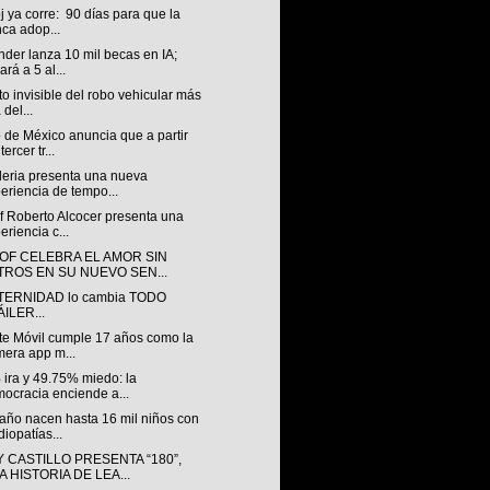
oj ya corre: 90 días para que la
ca adop...
der lanza 10 mil becas en IA;
ará a 5 al...
to invisible del robo vehicular más
 del...
 de México anuncia que a partir
tercer tr...
leria presenta una nueva
eriencia de tempo...
f Roberto Alcocer presenta una
eriencia c...
OF CELEBRA EL AMOR SIN
LTROS EN SU NUEVO SEN...
TERNIDAD lo cambia TODO
ILER...
te Móvil cumple 17 años como la
mera app m...
 ira y 49.75% miedo: la
ocracia enciende a...
año nacen hasta 16 mil niños con
diopatías...
 CASTILLO PRESENTA “180”,
 HISTORIA DE LEA...