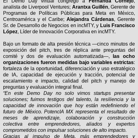
El Demo Day virtual congregó a
Fernanda Cornejo
,
analista de Liverpool Ventures;
Arantxa Guillén
, Gerente de
Programas de Políticas Públicas para Meta en México,
Centroamérica y el Caribe;
Alejandra Cárdenas
, Gerente
Sr. de Desarrollo de Negocios en incMTY, y
Luis Francisco
López
, Líder de Innovación Corporativa en incMTY.
Bajo un formato de alta presión técnica —cinco minutos de
exposición del pitch, tres de réplica ante preguntas del
comité y dos de evaluación automatizada—,
las ocho
organizaciones fueron medidas bajo variables estrictas
:
fortaleza de la oportunidad, diferenciación y uso estratégico
de IA, capacidad de ejecución y tracción, potencial de
escalamiento e impacto, calidad del pitch y manejo de
preguntas y evaluación integral final.
“En este Demo Day no solo vimos startups presentar
soluciones; fuimos testigos del talento, la resiliencia y la
capacidad de innovación que hoy están redefiniendo el
futuro de México. PotencIA MX representa el resultado de
meses de aprendizaje, colaboración y construcción
colectiva entre emprendedores, aliados y expertos
comprometidos con impulsar soluciones de alto impacto.
Gracias al impulso de Meta, más emprendedores y