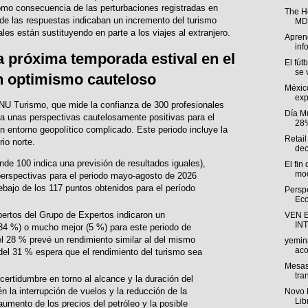
omo consecuencia de las perturbaciones registradas en
The H
 de las respuestas indicaban un incremento del turismo
MDP
ales están sustituyendo en parte a los viajes al extranjero.
Aprend
inf
a próxima temporada estival en el
El fút
se v
un optimismo cauteloso
Méxic
exp
ONU Turismo, que mide la confianza de 300 profesionales
Día M
eja unas perspectivas cautelosamente positivas para el
28%
 entorno geopolítico complicado. Este periodo incluye la
Retail
rio norte.
dec
de 100 indica una previsión de resultados iguales),
El fin
mod
 perspectivas para el periodo mayo-agosto de 2026
ebajo de los 117 puntos obtenidos para el período
Persp
Eco
pertos del Grupo de Expertos indicaron un
VEN 
IN
34 %) o mucho mejor (5 %) para este periodo de
l 28 % prevé un rendimiento similar al del mismo
yemin
aco
del 31 % espera que el rendimiento del turismo sea
Mesas
tra
certidumbre en torno al alcance y la duración del
n la interrupción de vuelos y la reducción de la
Novo 
Lib
umento de los precios del petróleo y la posible