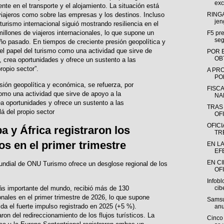
exc
nte en el transporte y el alojamiento. La situación está
RINGA
 viajeros como sobre las empresas y los destinos. Incluso
jen
turismo internacional siguió mostrando resiliencia en el
illones de viajeros internacionales, lo que supone un
F5 pre
seg
ño pasado. En tiempos de creciente presión geopolítica y
 el papel del turismo como una actividad que sirve de
POR 
OB
 crea oportunidades y ofrece un sustento a las
ropio sector”.
A PR
POR
sión geopolítica y económica, se refuerza, por
FISC
como una actividad que sirve de apoyo a la
NA
a oportunidades y ofrece un sustento a las
TRAS
 del propio sector
OFI
OFIC
a y África registraron los
TR
s en el primer trimestre
EN L
EF
EN C
undial de ONU Turismo ofrece un desglose regional de los
OFI
Infobl
cib
 más importante del mundo, recibió más de 130
ionales en el primer trimestre de 2026, lo que supone
Samsu
da el fuerte impulso registrado en 2025 (+5 %).
anu
ron del redireccionamiento de los flujos turísticos. La
Cinco 