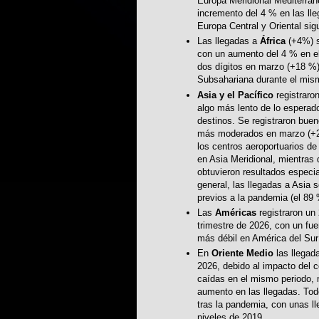
Europa Meridional Mediterrán
incremento del 4 % en las lle
Europa Central y Oriental sig
Las llegadas a
África
(+4%) s
con un aumento del 4 % en el
dos dígitos en marzo (+18 %)
Subsahariana durante el mis
Asia y el Pacífico
registraro
algo más lento de lo esperado
destinos. Se registraron buen
más moderados en marzo (+2 
los centros aeroportuarios d
en Asia Meridional, mientras
obtuvieron resultados especia
general, las llegadas a Asia 
previos a la pandemia (el 89 
Las
Américas
registraron un
trimestre de 2026, con un fue
más débil en América del Sur
En
Oriente Medio
las llegad
2026, debido al impacto del co
caídas en el mismo periodo, 
aumento en las llegadas. Tod
tras la pandemia, con unas l
niveles de 2019.