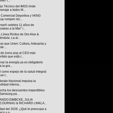
ivió T...
jo Técnico del IMSS rinde
enaje a Isidro M...
n Comercial Deportiva y VKNG
up rompen réc...
mar® celebra 11 años de
toabas a la Mar” i...
 Línea Ricitos de Oro Aloe &
éndula: La al...
ias que Unen: Cultura, Artesanía y
rte ...
 de ícono pop al CEO más
ertido que está r...
nar la energía ya es obligatorio
a la gra...
l como espejo de la salud integral:
ue t...
lerato Nacional impulsa la
ilidad interna...
echa los descuentos imperdibles
Samsung pa...
ANDO EIMBCKE, JULIA
COURNAU & RICHARD LINKLA...
itad del 2026: ¿Qué le preocupa a
ico y a...