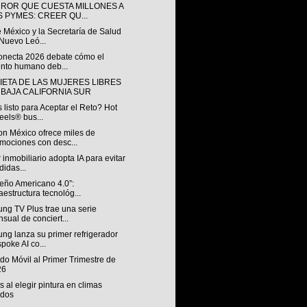
RROR QUE CUESTA MILLONES A
S PYMES: CREER QU...
 México y la Secretaría de Salud
Nuevo Leó...
onecta 2026 debate cómo el
ento humano deb...
IETA DE LAS MUJERES LIBRES
 BAJA CALIFORNIA SUR
 listo para Aceptar el Reto? Hot
els® bus...
n México ofrece miles de
mociones con desc...
 inmobiliario adopta IA para evitar
didas...
ueño Americano 4.0”:
raestructura tecnológ...
ng TV Plus trae una serie
sual de conciert...
ng lanza su primer refrigerador
poke AI co...
o Móvil al Primer Trimestre de
26
s al elegir pintura en climas
idos