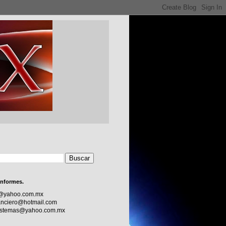
informes.
c@yahoo.com.mx
nciero@hotmail.com
sistemas@yahoo.com.mx