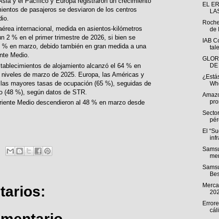
 Asia y el Pacífico y Europa registraron un crecimiento
EL E
ientos de pasajeros se desviaron de los centros
LA
dio.
Roche
aérea internacional, medida en asientos-kilómetros
de 
 2 % en el primer trimestre de 2026, si bien se
IAB C
 6 % en marzo, debido también en gran medida a una
tal
nte Medio.
GLOR
stablecimientos de alojamiento alcanzó el 64 % en
DE
 niveles de marzo de 2025. Europa, las Américas y
¿Estás
on las mayores tasas de ocupación (65 %), seguidas de
Whe
io (48 %), según datos de STR.
Amazo
pro
riente Medio descendieron al 48 % en marzo desde
Sector
pér
El “S
inf
Samsu
men
Samsu
Bes
Mercad
arios:
20
Errore
cál
omentario