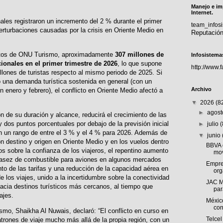
Manejo e im
Internet.
nales registraron un incremento del 2 % durante el primer
team_info
perturbaciones causadas por la crisis en Oriente Medio en
Reputació
atos de ONU Turismo, aproximadamente
307 millones de
Infosistema
acionales en el primer trimestre de 2026
, lo que supone
http://www.
llones de turistas respecto al mismo periodo de 2025. Si
ó una demanda turística sostenida en general (con un
Archivo
 enero y febrero), el conflicto en Oriente Medio afectó a
▼
2026
(8
►
agos
ón de su duración y alcance, reducirá el crecimiento de las
y dos puntos porcentuales por debajo de la previsión inicial
►
julio
 un rango de entre el 3 % y el 4 % para 2026. Además de
▼
junio
on destino y origen en Oriente Medio y en los vuelos dentro
BBVA 
os sobre la confianza de los viajeros, el repentino aumento
mov
scasez de combustible para aviones en algunos mercados
Empre
o de las tarifas y una reducción de la capacidad aérea en
org
e los viajes, unido a la incertidumbre sobre la conectividad
JAC M
hacia destinos turísticos más cercanos, al tiempo que
par
ajes.
Méxic
con
mo, Shaikha Al Nuwais, declaró: “El conflicto en curso en
Telcel
atrones de viaje mucho más allá de la propia región, con un