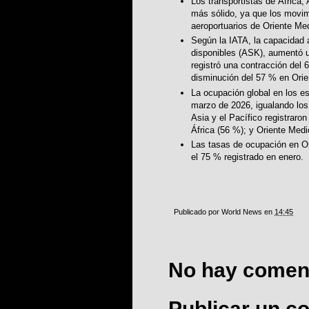
Los transportistas de África,
más sólido, ya que los movim
aeroportuarios de Oriente Me
Según la IATA, la capacidad 
disponibles (ASK), aumentó un
registró una contracción del
disminución del 57 % en Orie
La ocupación global en los e
marzo de 2026, igualando los
Asia y el Pacífico registrar
África (56 %); y Oriente Med
Las tasas de ocupación en O
el 75 % registrado en enero.
Publicado por
World News
en
14:45
No hay coment
Publicar un c