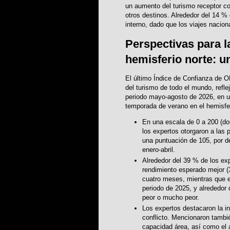
un aumento del turismo receptor c
otros destinos. Alrededor del 14 %
interno, dado que los viajes nacion
Perspectivas para l
hemisferio norte: 
El último Índice de Confianza de 
del turismo de todo el mundo, refl
periodo mayo-agosto de 2026, en un
temporada de verano en el hemisfe
En una escala de 0 a 200 (don
los expertos otorgaron a las
una puntuación de 105, por d
enero-abril.
Alrededor del 39 % de los ex
rendimiento esperado mejor (
cuatro meses, mientras que e
periodo de 2025, y alrededor 
peor o mucho peor.
Los expertos destacaron la in
conflicto. Mencionaron tambié
capacidad área, así como el a