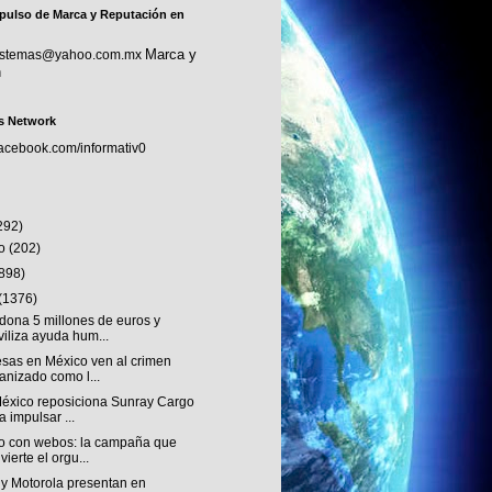
pulso de Marca y Reputación en
Marca y
sistemas@yahoo.com.mx
n
s Network
facebook.com/informativ0
292)
to
(202)
(898)
(1376)
dona 5 millones de euros y
iliza ayuda hum...
sas en México ven al crimen
anizado como l...
éxico reposiciona Sunray Cargo
a impulsar ...
o con webos: la campaña que
vierte el orgu...
 y Motorola presentan en