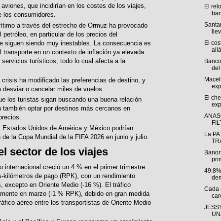
viones, que incidirían en los costes de los viajes,
El rel
ban
de los consumidores.
Santan
arítimo a través del estrecho de Ormuz ha provocado
llev
petróleo, en particular de los precios del
ue siguen siendo muy inestables. La consecuencia es
El cos
allá
 transporte en un contexto de inflación ya elevada
 servicios turísticos, todo lo cual afecta a la
Banco
del 
Macel
 crisis ha modificado las preferencias de destino, y
exp
a desviar o cancelar miles de vuelos.
El che
ue los turistas sigan buscando una buena relación
exp
an también optar por destinos más cercanos en
ANAS
precios.
FI
s Estados Unidos de América y México podrían
La PA
 de la Copa Mundial de la FIFA 2026 en junio y julio.
TRÁ
l sector de los viajes
Banor
pri
o internacional creció un 4 % en el primer trimestre
49.8%
-kilómetros de pago (RPK), con un rendimiento
dem
s, excepto en Oriente Medio (-16 %). El tráfico
Cada 
ramente en marzo (-1 % RPK), debido en gran medida
car
ráfico aéreo entre los transportistas de Oriente Medio
JESSY
UNA