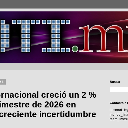
26
Buscar
ernacional creció un 2 %
rimestre de 2026 en
Contacto e 
luismart_i
creciente incertidumbre
mundo_fina
team_info