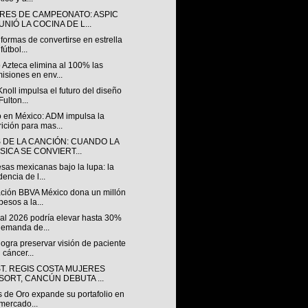
RES DE CAMPEONATO: ASPIC
NIÓ LA COCINA DE L...
formas de convertirse en estrella
fútbol...
 Azteca elimina al 100% las
isiones en env...
Knoll impulsa el futuro del diseño
Fulton...
 en México: ADM impulsa la
rición para mas...
S DE LA CANCIÓN: CUANDO LA
SICA SE CONVIERT...
sas mexicanas bajo la lupa: la
dencia de l...
ción BBVA México dona un millón
pesos a la...
al 2026 podría elevar hasta 30%
demanda de...
ogra preservar visión de paciente
 cáncer...
ST. REGIS COSTA MUJERES
SORT, CANCÚN DEBUTA ...
s de Oro expande su portafolio en
mercado...