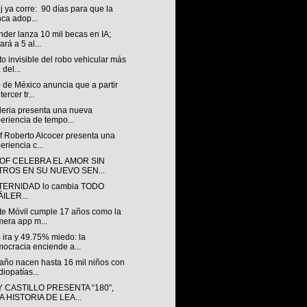
oj ya corre: 90 días para que la
ca adop...
der lanza 10 mil becas en IA;
ará a 5 al...
to invisible del robo vehicular más
 del...
 de México anuncia que a partir
tercer tr...
leria presenta una nueva
eriencia de tempo...
f Roberto Alcocer presenta una
eriencia c...
OF CELEBRA EL AMOR SIN
LTROS EN SU NUEVO SEN...
TERNIDAD lo cambia TODO
ILER...
te Móvil cumple 17 años como la
mera app m...
 ira y 49.75% miedo: la
ocracia enciende a...
año nacen hasta 16 mil niños con
diopatías...
 CASTILLO PRESENTA “180”,
 HISTORIA DE LEA...