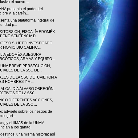
lusiva el nuevo ...
NA presenta el poder del
gibre y la cafeín...
senta una plataforma integral de
uridad p...
EXTORSIÓN, FISCALÍA EDOMÉX
TIENE SENTENCIA D...
OCESO SUJETO INVESTIGADO
 HOMICIDIO CALIFIC...
ALÍA EDOMÉX ASEGURA
RCÓTICOS, ARMAS Y EQUIPO...
 UNA BREVE PERSECUCIÓN,
CIALES DE LA SSC DE...
IALES DE LA SSC DETUVIERON A
ES HOMBRES Y A ...
A ALCALDÍA ÁLVARO OBREGÓN,
ECTIVOS DE LA SSC...
INCO DIFERENTES ACCIONES,
CIALES DE LA SSC ...
ox advierte sobre los riesgos de
erseguri...
ng y el IIMAS de la UNAM
ncian a los ganad...
destinos, una misma historia: así