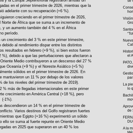
ea y la Europa Septentrional registraron ambas un
se v
gadas en el primer trimestre de 2026, mientras que la
Conse
uió adelante con su recuperación (+6 %).
hom
iguieron creciendo en el primer trimestre de 2026,
Visió
 Norte de África que se suma a un incremento de
Gro
, y un aumento también del 4 % en el África
Santo
mo período.
“To
n un crecimiento del 3 % en este primer trimestre,
Nueva
Cal
 debido al rendimiento dispar entre los distintos
os resultados en febrero (+9 %), si bien estos fueron
Histor
%), debido a que las perturbaciones que afectaron a
el A
e Oriente Medio contribuyeron a un descenso del 27 %
PATO,
 que Oceanía (+9 %) y el Noreste Asiático (+5 %)
div
lmente sólidos en el primer trimestre de 2026. En
Gestio
se mantuvieron un 11 % por debajo de los valores
par
% de los niveles del primer trimestre de 2019).
La pie
lo q
 2 % más de llegadas internacionales en este primer
rte crecimiento en América Central (+18 %), pero
Bachil
 (-1%).
mov
as descendieron un 14 % en el primer trimestre de
Aprov
de 
nflicto. Varios destinos del Golfo registraron fuertes
mientras que Egipto (+16 %) experimentó un sólido
FERN
DU
o ello se suma al fuerte repunte en Oriente Medio
legadas en 2025 que superaron en un 40 % los
A la m
Méx