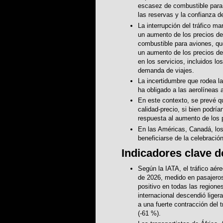
escasez de combustible para a
las reservas y la confianza 
La interrupción del tráfico m
un aumento de los precios del 
combustible para aviones, q
un aumento de los precios del
en los servicios, incluidos los
demanda de viajes.
La incertidumbre que rodea la
ha obligado a las aerolíneas 
En este contexto, se prevé q
calidad-precio, si bien podrí
respuesta al aumento de los 
En las Américas, Canadá, lo
beneficiarse de la celebración
Indicadores clave de
Según la IATA, el tráfico aére
de 2026, medido en pasajeros
positivo en todas las regione
internacional descendió lige
a una fuerte contracción del t
(-61 %).