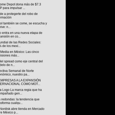
ome Depot dona más de $7.3
 para impulsar ...
e a protegerte del robo de
ormación
bol también se come, se escucha y
ive: n...
o entra en una nueva etapa de
ansión en co...
undial de las Redes Sociales:
 de los mexi...
 Media en México: Las cinco
isiones más...
 del spread como eje central del
elo de n...
ectiva Semanal de Norte
nómico, nuestro pa...
EMPRESAS A LA EXPANSIÓN
TERNACIONAL COMO MOT...
a Logo La marca regia que ha
mpañado gen...
 redondas: la tendencia que
nsforma cualqu...
Nordisk abre tienda en Mercado
re México p...