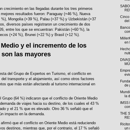
SABO
un crecimiento en las llegadas durante los tres primeros
REU
 mejores resultados fueron: Paraguay (+46 %), Nueva
Cinco 
3 %), Mongolia (+39 %), Palau (+37 %) y Uzbekistán (+37
del 
sos, diversos países registraron un crecimiento de dos
Banco
026, entre los que se encuentran: Pakistán (+60 %), la
com
ecos (+24 %), Brunei (+22 %) y Brasil (+12 %).
Miller
en 
e Medio y el incremento de los
Hecho
s son las mayores
nut
DIVA
MÚ
Empre
sta del Grupo de Expertos en Turismo, el conflicto en
evi
del transporte y el alojamiento, así como otros factores
Funda
etos que más están afectando al turismo internacional en
de 
Mundi
la 
l Grupo (64 %) indicaron que el conflicto de Oriente Medio
IMSS l
demanda de viajes hacia su destino, de los cuales el 43 %
con
ado y el 21 % que es elevado. Otro 36 % señaló que el
THE 
ngún impacto en la demanda.
RE
 afirmó que el conflicto en Oriente Medio está reduciendo
Ricito
vos destinos, mientras que, por el contrario, el 17 % señaló
un 