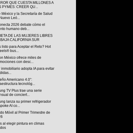
RROR QUE CUESTA MILLONES A
S PYMES: CREER QU...
 México y la Secretaría de Salud
Nuevo Leó...
onecta 2026 debate cómo el
ento humano deb...
IETA DE LAS MUJERES LIBRES
 BAJA CALIFORNIA SUR
 listo para Aceptar el Reto? Hot
els® bus...
n México ofrece miles de
mociones con desc...
 inmobiliario adopta IA para evitar
didas...
ueño Americano 4.0”:
raestructura tecnológ...
ng TV Plus trae una serie
sual de conciert...
ng lanza su primer refrigerador
poke AI co...
o Móvil al Primer Trimestre de
26
s al elegir pintura en climas
idos