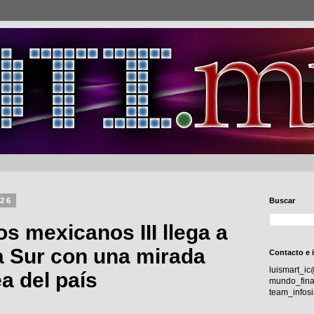
026
Buscar
os mexicanos III llega a
ia Sur con una mirada
Contacto e 
luismart_i
 del país
mundo_fina
team_info