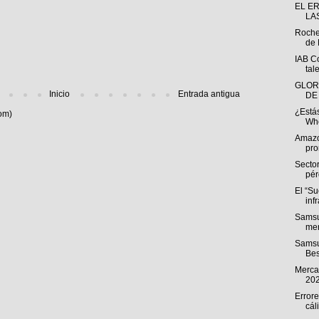
EL E
LA
Roche
de 
IAB C
tal
GLOR
Inicio
Entrada antigua
DE
¿Estás
om)
Whe
Amazo
pro
Sector
pér
El “S
inf
Samsu
men
Samsu
Bes
Mercad
20
Errore
cál