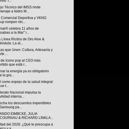
ivió T...
jo Técnico del IMSS rinde
enaje a Isidro M...
n Comercial Deportiva y VKNG
up rompen réc...
mar® celebra 11 años de
toabas a la Mar” i...
 Línea Ricitos de Oro Aloe &
éndula: La al...
ias que Unen: Cultura, Artesanía y
rte ...
 de ícono pop al CEO más
ertido que está r...
nar la energía ya es obligatorio
a la gra...
l como espejo de la salud integral:
ue t...
lerato Nacional impulsa la
ilidad interna...
echa los descuentos imperdibles
Samsung pa...
ANDO EIMBCKE, JULIA
COURNAU & RICHARD LINKLA...
itad del 2026: ¿Qué le preocupa a
ico y a...