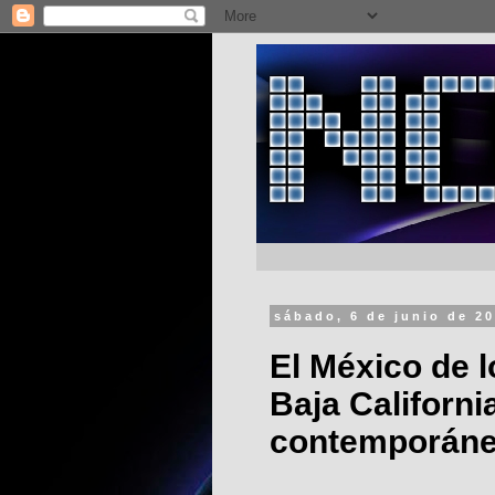
sábado, 6 de junio de 2
El México de l
Baja Californ
contemporánea