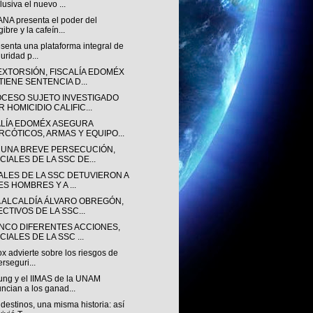
lusiva el nuevo ...
NA presenta el poder del
gibre y la cafeín...
senta una plataforma integral de
uridad p...
EXTORSIÓN, FISCALÍA EDOMÉX
TIENE SENTENCIA D...
OCESO SUJETO INVESTIGADO
 HOMICIDIO CALIFIC...
ALÍA EDOMÉX ASEGURA
RCÓTICOS, ARMAS Y EQUIPO...
 UNA BREVE PERSECUCIÓN,
CIALES DE LA SSC DE...
IALES DE LA SSC DETUVIERON A
ES HOMBRES Y A ...
A ALCALDÍA ÁLVARO OBREGÓN,
ECTIVOS DE LA SSC...
INCO DIFERENTES ACCIONES,
CIALES DE LA SSC ...
ox advierte sobre los riesgos de
erseguri...
ng y el IIMAS de la UNAM
ncian a los ganad...
destinos, una misma historia: así