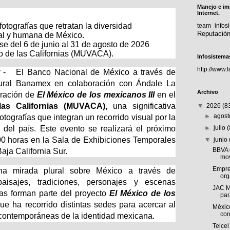
Manejo e im
Internet.
otografías que retratan la diversidad
team_info
Reputació
tal y humana de México.
se del 6 de junio al 31 de agosto de 2026
o de las Californias (MUVACA).
Infosistema
http://www.
- El Banco Nacional de México a través de
ural Banamex en colaboración con Ándale La
Archivo
uración de
El México de los mexicanos III
en el
as Californias (MUVACA),
una significativa
▼
2026
(8
►
agos
tografías que integran un recorrido visual por la
l del país. Este evento se realizará el próximo
►
julio
00 horas en la Sala de Exhibiciones Temporales
▼
junio
BBVA 
ja California Sur.
mov
Empre
na mirada plural sobre México a través de
org
isajes, tradiciones, personajes y escenas
JAC M
ras forman parte del proyecto
El México de los
par
 que ha recorrido distintas sedes para acercar al
Méxic
con
s contemporáneas de la identidad mexicana.
Telcel