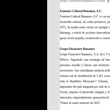
https://musesosdejalisco.com/
Fomento Cultural Banamex, A.C.
Fomento Cultural Banamex, A.C. es un orga
desarrollo cultural, así como promover, p
1971, ha tenido como visión ser ejemplo 
liderazgo, a través de acciones innovadoras
apoyo al arte popular, restauración y conse
Grupo Financiero Banamex
Grupo Financiero Banamex, S.A. de C.V. (
México. Siguiendo una estrategia de banc
personas morales y físicas, que incluyen 
inversiones. Sus subsidiarias incluyen al 
extensa red de distribución de 1,261 sucu
toda la República Mexicana.* Además, c
importante del país integrada por más de 
Social, impulsa el desarrollo integral y 
educación, emprendimiento, generación de 
*Datos al cuarto trimestre de 2025.