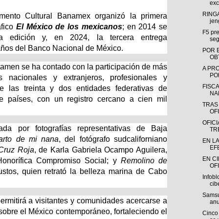
exc
RINGA
mento Cultural Banamex organizó la primera
jen
áfico
El México de los mexicanos
; en 2014 se
F5 pre
 edición y, en 2024, la tercera entrega
seg
años del Banco Nacional de México.
POR 
OB
rtamen se ha contado con la participación de más
A PR
POR
s nacionales y extranjeros, profesionales y
FISC
e las treinta y dos entidades federativas de
NA
 países, con un registro cercano a cien mil
TRAS
OFI
OFIC
ada por fotografías representativas de Baja
TR
arto de mi nana
, del fotógrafo sudcaliforniano
EN L
EF
Cruz Roja
, de Karla Gabriela Ocampo Aguilera,
EN C
Honorífica Compromiso Social; y
Remolino de
OFI
ustos, quien retrató la belleza marina de Cabo
Infobl
cib
Samsu
ermitirá a visitantes y comunidades acercarse a
anu
s sobre el México contemporáneo, fortaleciendo el
Cinco 