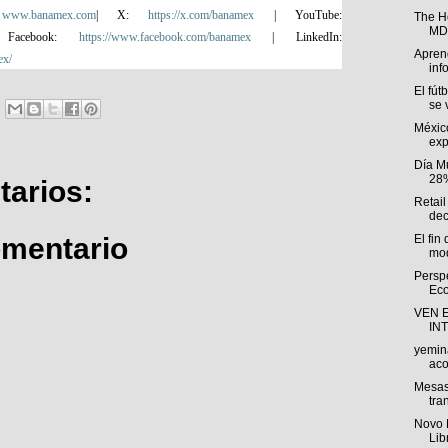
:
www.banamex.com
| X:
https://x.com/banamex
| YouTube:
The H
MDP
acebook:
https://www.facebook.com/banamex
| LinkedIn:
Aprend
ex/
inf
El fút
se v
Méxic
exp
Día M
28%
arios:
Retail
dec
omentario
El fin
mod
Persp
Eco
VEN 
IN
yemin
aco
Mesas
tra
Novo 
Lib