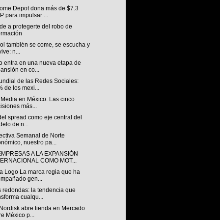
ome Depot dona más de $7.3
 para impulsar ...
e a protegerte del robo de
ormación
bol también se come, se escucha y
ive: n...
o entra en una nueva etapa de
ansión en co...
undial de las Redes Sociales:
 de los mexi...
 Media en México: Las cinco
isiones más...
 del spread como eje central del
elo de n...
ectiva Semanal de Norte
nómico, nuestro pa...
EMPRESAS A LA EXPANSIÓN
TERNACIONAL COMO MOT...
a Logo La marca regia que ha
mpañado gen...
 redondas: la tendencia que
nsforma cualqu...
Nordisk abre tienda en Mercado
re México p...