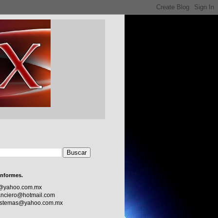
informes.
c@yahoo.com.mx
nciero@hotmail.com
sistemas@yahoo.com.mx