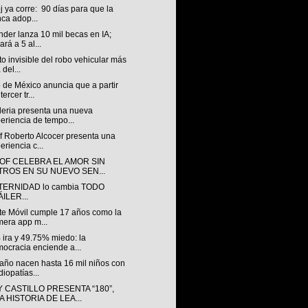
oj ya corre: 90 días para que la
ca adop...
der lanza 10 mil becas en IA;
ará a 5 al...
to invisible del robo vehicular más
 del...
 de México anuncia que a partir
tercer tr...
leria presenta una nueva
eriencia de tempo...
f Roberto Alcocer presenta una
eriencia c...
OF CELEBRA EL AMOR SIN
LTROS EN SU NUEVO SEN...
TERNIDAD lo cambia TODO
ILER...
te Móvil cumple 17 años como la
mera app m...
 ira y 49.75% miedo: la
ocracia enciende a...
año nacen hasta 16 mil niños con
diopatías...
 CASTILLO PRESENTA “180”,
 HISTORIA DE LEA...