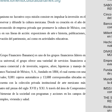
y
www.fomentoculturalbanamex.org
SABO
REU
Cinco 
nismo no lucrativo cuya misión consiste en impulsar la inversión en el
del 
reservar y difundir la cultura mexicana. Desde su creación en el año de
Banco
com
reconocido de empresa privada que promueve la cultura de México, con
Miller
 en sus líneas de acción: exposiciones de arte e historia, publicaciones,
en 
rvación del patrimonio, así como en actividades educativas.
Hecho
nut
DIVA
MÚ
Grupo Financiero Banamex) es uno de los grupos financieros líderes en
a universal, el grupo ofrece una variedad de servicios financieros a
Empre
evi
banca comercial y de inversión, seguros, afore, hipotecas y manejo de
Funda
Banco Nacional de México, S.A., fundado en 1884, el cual cuenta con una
de 
rsales; 9,081 cajeros automáticos y 13,688 corresponsalías ubicadas en
Mundi
uenta con la colección privada institucional de arte mexicano más
la 
cuatro mil piezas del siglo XVII y XXI. A través del área de Compromiso
IMSS l
con
el bienestar de la sociedad con programas y acciones en los campos de
THE 
empleo, vivienda y salud.
RE
Ricito
un 