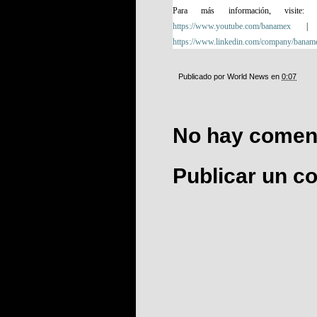
Para más información, visite
https://www.youtube.com/banamex
| F
https://www.linkedin.com/company/banam
Publicado por
World News
en
0:07
No hay coment
Publicar un c