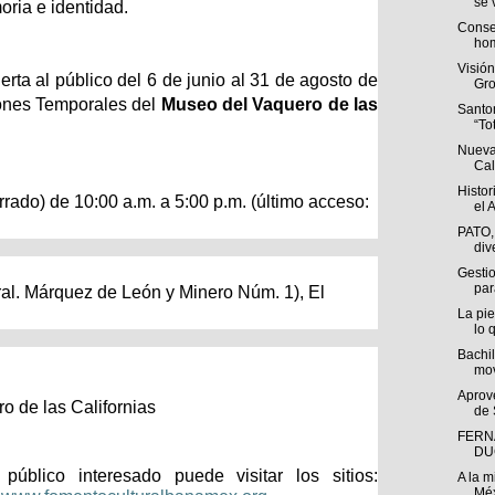
se v
oria e identidad.
Conse
hom
Visió
ta al público del 6 de junio al 31 de agosto de
Gro
iones Temporales del
Museo del Vaquero de las
Santo
“To
Nueva
Cal
Histor
rrado) de 10:00 a.m. a 5:00 p.m. (último acceso:
el A
PATO,
div
Gestio
par
ral. Márquez de León y Minero Núm. 1), El
La pie
lo q
Bachil
mov
Aprov
 de las Californias
de 
FERN
DU
público interesado puede visitar los sitios:
A la m
Méx