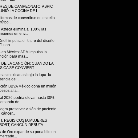
RES DE CAMPEONATO: ASPIC
NIÓ LA COCINA DE L...
formas de convertirse en estrella
fútbol...
 Azteca elimina al 100% las
isiones en env...
Knoll impulsa el futuro del diseño
Fulton...
 en México: ADM impulsa la
rición para mas...
S DE LA CANCIÓN: CUANDO LA
SICA SE CONVIERT...
sas mexicanas bajo la lupa: la
dencia de l...
ción BBVA México dona un millón
pesos a la...
al 2026 podría elevar hasta 30%
demanda de...
ogra preservar visión de paciente
 cáncer...
ST. REGIS COSTA MUJERES
SORT, CANCÚN DEBUTA ...
s de Oro expande su portafolio en
mercado...