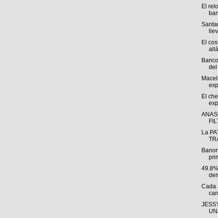
El rel
ban
Santan
llev
El cos
allá
Banco
del 
Macel
exp
El che
exp
ANAS
FI
La PA
TRÁ
Banor
pri
49.8%
dem
Cada 
car
JESSY
UNA