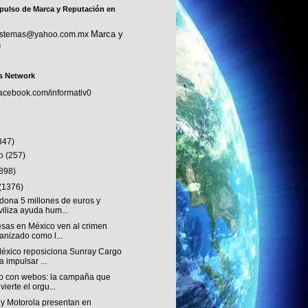
pulso de Marca y Reputación en
Marca y
sistemas@yahoo.com.mx
n
s Network
facebook.com/informativ0
347)
to
(257)
(898)
(1376)
dona 5 millones de euros y
iliza ayuda hum...
sas en México ven al crimen
anizado como l...
éxico reposiciona Sunray Cargo
a impulsar ...
o con webos: la campaña que
vierte el orgu...
 y Motorola presentan en