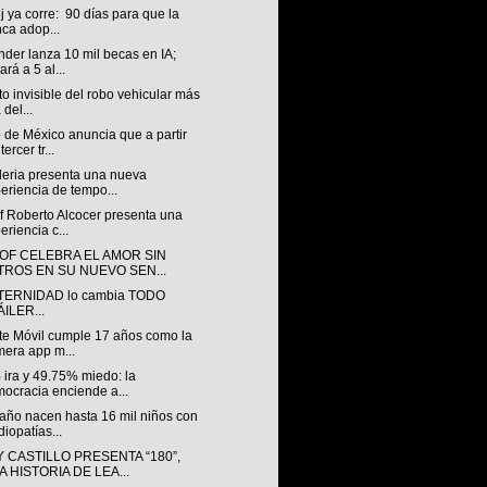
oj ya corre: 90 días para que la
ca adop...
der lanza 10 mil becas en IA;
ará a 5 al...
to invisible del robo vehicular más
 del...
 de México anuncia que a partir
tercer tr...
leria presenta una nueva
eriencia de tempo...
f Roberto Alcocer presenta una
eriencia c...
OF CELEBRA EL AMOR SIN
LTROS EN SU NUEVO SEN...
TERNIDAD lo cambia TODO
ILER...
te Móvil cumple 17 años como la
mera app m...
 ira y 49.75% miedo: la
ocracia enciende a...
año nacen hasta 16 mil niños con
diopatías...
 CASTILLO PRESENTA “180”,
 HISTORIA DE LEA...