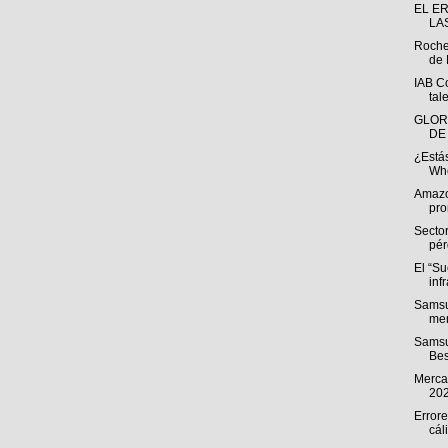
EL E
LA
Roche
de 
IAB C
tal
GLOR
DE
¿Estás
Whe
Amazo
pro
Sector
pér
El “S
inf
Samsu
men
Samsu
Bes
Mercad
20
Errore
cál