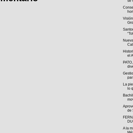
se v
Conse
hom
Visió
Gro
Santo
“To
Nueva
Cal
Histor
el A
PATO,
div
Gestio
par
La pie
lo q
Bachil
mov
Aprov
de 
FERN
DU
A la m
Méx