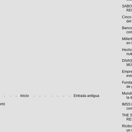
SABO
REU
Cinco 
del 
Banco
com
Miller
en 
Hecho
nut
DIVA
MÚ
Empre
evi
Funda
de 
Mundi
Inicio
Entrada antigua
la 
om)
IMSS l
con
THE 
RE
Ricito
un 