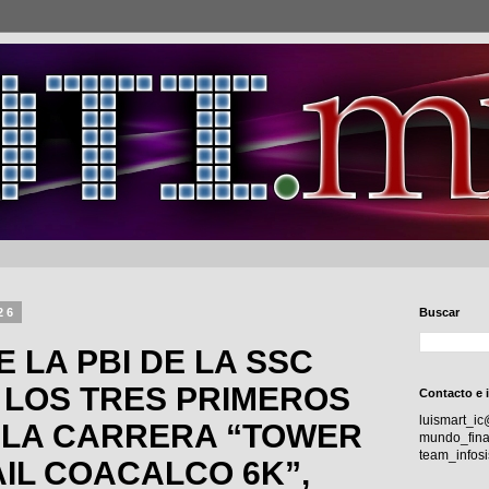
26
Buscar
 LA PBI DE LA SSC
 LOS TRES PRIMEROS
Contacto e 
luismart_i
 LA CARRERA “TOWER
mundo_fina
team_info
IL COACALCO 6K”,