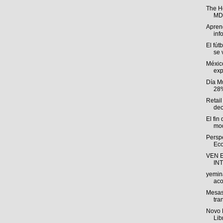
The H
MDP
Aprend
inf
El fút
se v
Méxic
exp
Día M
28%
Retail
dec
El fin
mod
Persp
Eco
VEN 
IN
yemin
aco
Mesas
tra
Novo 
Lib