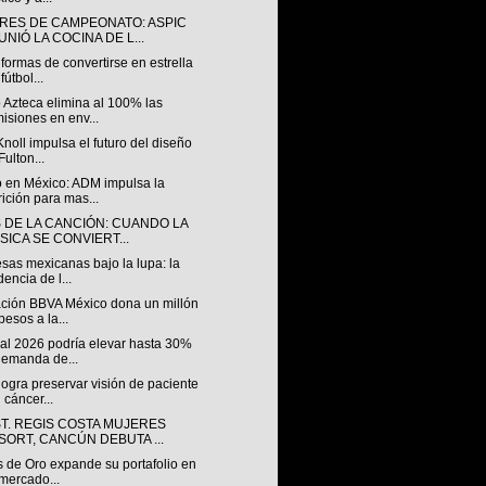
RES DE CAMPEONATO: ASPIC
NIÓ LA COCINA DE L...
formas de convertirse en estrella
fútbol...
 Azteca elimina al 100% las
isiones en env...
Knoll impulsa el futuro del diseño
Fulton...
 en México: ADM impulsa la
rición para mas...
S DE LA CANCIÓN: CUANDO LA
SICA SE CONVIERT...
sas mexicanas bajo la lupa: la
dencia de l...
ción BBVA México dona un millón
pesos a la...
al 2026 podría elevar hasta 30%
demanda de...
ogra preservar visión de paciente
 cáncer...
ST. REGIS COSTA MUJERES
SORT, CANCÚN DEBUTA ...
s de Oro expande su portafolio en
mercado...