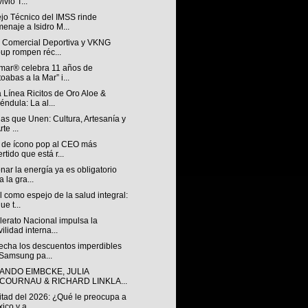
ivió T...
jo Técnico del IMSS rinde
enaje a Isidro M...
n Comercial Deportiva y VKNG
up rompen réc...
mar® celebra 11 años de
toabas a la Mar” i...
 Línea Ricitos de Oro Aloe &
éndula: La al...
ias que Unen: Cultura, Artesanía y
rte ...
 de ícono pop al CEO más
ertido que está r...
nar la energía ya es obligatorio
a la gra...
l como espejo de la salud integral:
ue t...
lerato Nacional impulsa la
ilidad interna...
echa los descuentos imperdibles
Samsung pa...
ANDO EIMBCKE, JULIA
COURNAU & RICHARD LINKLA...
itad del 2026: ¿Qué le preocupa a
ico y a...