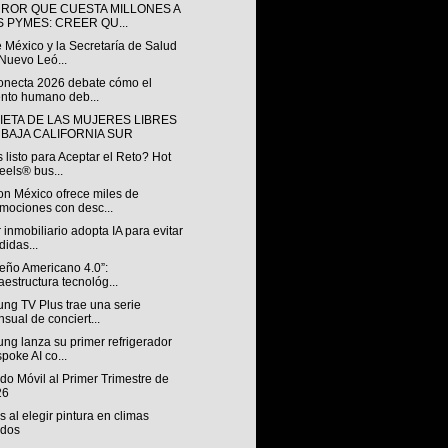
RROR QUE CUESTA MILLONES A
S PYMES: CREER QU...
 México y la Secretaría de Salud
Nuevo Leó...
onecta 2026 debate cómo el
ento humano deb...
IETA DE LAS MUJERES LIBRES
 BAJA CALIFORNIA SUR
 listo para Aceptar el Reto? Hot
els® bus...
n México ofrece miles de
mociones con desc...
 inmobiliario adopta IA para evitar
didas...
ueño Americano 4.0”:
raestructura tecnológ...
ng TV Plus trae una serie
sual de conciert...
ng lanza su primer refrigerador
poke AI co...
o Móvil al Primer Trimestre de
26
s al elegir pintura en climas
idos