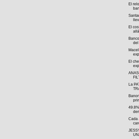
El rel
ban
Santan
llev
El cos
allá
Banco
del 
Macel
exp
El che
exp
ANAS
FI
La PA
TRÁ
Banor
pri
49.8%
dem
Cada 
car
JESSY
UNA