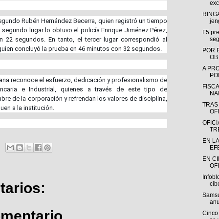
exc
RINGA
a Segundo Rubén Hernández Becerra, quien registró un tiempo
jen
segundo lugar lo obtuvo el policía Enrique Jiménez Pérez,
F5 pre
22 segundos. En tanto, el tercer lugar correspondió al
seg
quien concluyó la prueba en 46 minutos con 32 segundos.
POR 
OB
A PR
POR
ana reconoce el esfuerzo, dedicación y profesionalismo de
FISC
ancaria e Industrial, quienes a través de este tipo de
NA
re de la corporación y refrendan los valores de disciplina,
TRAS
en a la institución.
OFI
OFIC
TR
EN L
EF
EN C
OFI
Infobl
arios:
cib
Samsu
anu
omentario
Cinco 