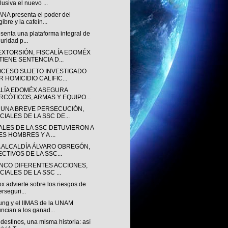
lusiva el nuevo ...
NA presenta el poder del
gibre y la cafeín...
senta una plataforma integral de
uridad p...
EXTORSIÓN, FISCALÍA EDOMÉX
TIENE SENTENCIA D...
OCESO SUJETO INVESTIGADO
 HOMICIDIO CALIFIC...
ALÍA EDOMÉX ASEGURA
RCÓTICOS, ARMAS Y EQUIPO...
 UNA BREVE PERSECUCIÓN,
CIALES DE LA SSC DE...
IALES DE LA SSC DETUVIERON A
ES HOMBRES Y A ...
A ALCALDÍA ÁLVARO OBREGÓN,
ECTIVOS DE LA SSC...
INCO DIFERENTES ACCIONES,
CIALES DE LA SSC ...
ox advierte sobre los riesgos de
erseguri...
ng y el IIMAS de la UNAM
ncian a los ganad...
destinos, una misma historia: así