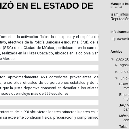
IZÓ EN EL ESTADO DE
Manejo e im
Internet.
team_info
Reputació
Infosistema
entan la activación física, la disciplina y el espíritu de
http://www.
vo, efectivos de la Policía Bancaria e Industrial (PBI), de la
 (SSC) de la Ciudad de México, participaron en la carrera
Archivo
 realizada en la Plaza Coacalco, ubicada en la colonia San
e México.
▼
2026
(8
►
agos
►
julio
paron aproximadamente 450 corredores provenientes de
▼
junio
, entre ellos oficiales de corporaciones estatales y de la
BBVA 
ue la justa deportiva consistió en desafiar a los atletas
mov
ómetros que incluyó más de 999 escalones.
Empre
org
JAC M
par
ntantes de la PBI obtuvieron los tres primeros lugares en la
Méxic
rar su excelente condición física, preparación y compromiso
con
Telcel