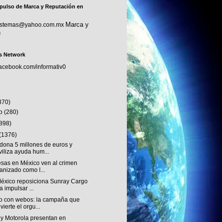
pulso de Marca y Reputación en
Marca y
sistemas@yahoo.com.mx
n
s Network
facebook.com/informativ0
370)
to
(280)
(898)
(1376)
dona 5 millones de euros y
iliza ayuda hum...
sas en México ven al crimen
anizado como l...
éxico reposiciona Sunray Cargo
a impulsar ...
o con webos: la campaña que
vierte el orgu...
 y Motorola presentan en