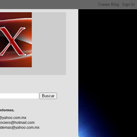
informes.
c@yahoo.com.mx
nciero@hotmail.com
sistemas@yahoo.com.mx