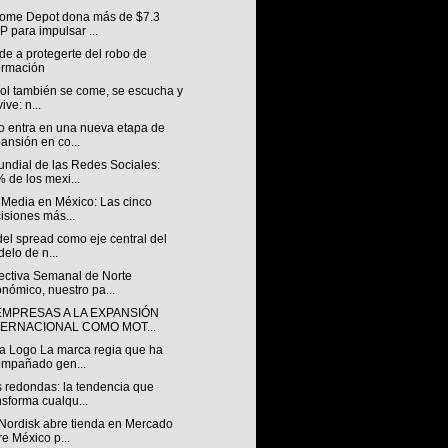
ome Depot dona más de $7.3
 para impulsar ...
e a protegerte del robo de
ormación
bol también se come, se escucha y
ive: n...
o entra en una nueva etapa de
ansión en co...
undial de las Redes Sociales:
 de los mexi...
 Media en México: Las cinco
isiones más...
 del spread como eje central del
elo de n...
ectiva Semanal de Norte
nómico, nuestro pa...
EMPRESAS A LA EXPANSIÓN
TERNACIONAL COMO MOT...
a Logo La marca regia que ha
mpañado gen...
 redondas: la tendencia que
nsforma cualqu...
Nordisk abre tienda en Mercado
re México p...