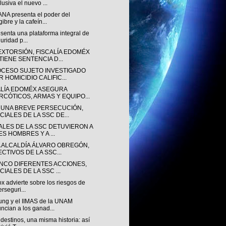
lusiva el nuevo ...
NA presenta el poder del
gibre y la cafeín...
senta una plataforma integral de
uridad p...
EXTORSIÓN, FISCALÍA EDOMÉX
TIENE SENTENCIA D...
OCESO SUJETO INVESTIGADO
 HOMICIDIO CALIFIC...
ALÍA EDOMÉX ASEGURA
RCÓTICOS, ARMAS Y EQUIPO...
 UNA BREVE PERSECUCIÓN,
CIALES DE LA SSC DE...
IALES DE LA SSC DETUVIERON A
ES HOMBRES Y A ...
A ALCALDÍA ÁLVARO OBREGÓN,
ECTIVOS DE LA SSC...
INCO DIFERENTES ACCIONES,
CIALES DE LA SSC ...
ox advierte sobre los riesgos de
erseguri...
ng y el IIMAS de la UNAM
ncian a los ganad...
destinos, una misma historia: así