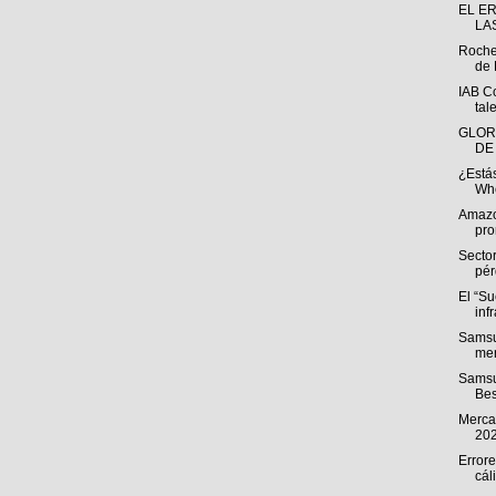
EL E
LA
Roche
de 
IAB C
tal
GLOR
DE
¿Estás
Whe
Amazo
pro
Sector
pér
El “S
inf
Samsu
men
Samsu
Bes
Mercad
20
Errore
cál