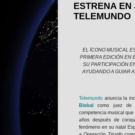
ESTRENA EN 
TELEMUNDO
EL ÍCONO MUSICAL E
PRIMERA EDICIÓN EN 
SU PARTICIPACIÓN E
AYUDANDO A GUIAR 
Telemundo
anuncia la inc
Bisbal
como juez d
competencia musical que es
años después de conqui
fenómeno en su natal Espa
a
Operación Triunfo
como 