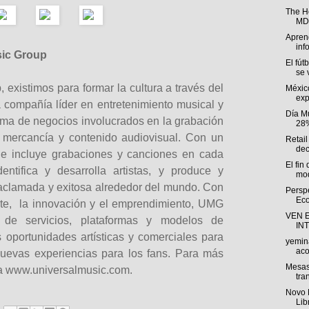
The H
MDP
Aprend
inf
sic Group
El fút
se v
 existimos para formar la cultura a través del
Méxic
exp
 compañía líder en entretenimiento musical y
Día M
ma de negocios involucrados en la grabación
28%
 mercancía y contenido audiovisual. Con un
Retail
dec
ue incluye grabaciones y canciones en cada
El fin
ntifica y desarrolla artistas, y produce y
mod
 aclamada y exitosa alrededor del mundo. Con
Persp
Eco
te, la innovación y el emprendimiento, UMG
VEN 
 de servicios, plataformas y modelos de
IN
 oportunidades artísticas y comerciales para
yemin
aco
 nuevas experiencias para los fans. Para más
Mesas
ta
www.universalmusic.com
.
tra
Novo 
Lib