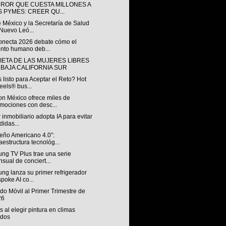
RROR QUE CUESTA MILLONES A
S PYMES: CREER QU...
 México y la Secretaría de Salud
Nuevo Leó...
onecta 2026 debate cómo el
ento humano deb...
IETA DE LAS MUJERES LIBRES
 BAJA CALIFORNIA SUR
 listo para Aceptar el Reto? Hot
els® bus...
n México ofrece miles de
mociones con desc...
 inmobiliario adopta IA para evitar
didas...
ueño Americano 4.0”:
raestructura tecnológ...
ng TV Plus trae una serie
sual de conciert...
ng lanza su primer refrigerador
poke AI co...
o Móvil al Primer Trimestre de
26
s al elegir pintura en climas
idos