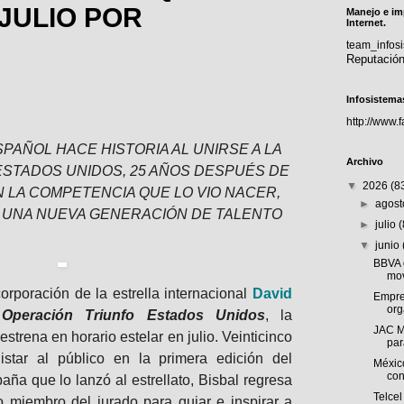
JULIO POR
Manejo e im
Internet.
team_info
Reputació
Infosistema
http://www.
SPAÑOL HACE HISTORIA AL UNIRSE A LA
Archivo
ESTADOS UNIDOS, 25 AÑOS DESPUÉS DE
▼
2026
(8
N LA COMPETENCIA QUE LO VIO NACER,
►
agos
A UNA NUEVA GENERACIÓN DE TALENTO
►
julio
▼
junio
BBVA 
mov
orporación de la estrella internacional
David
Empre
org
e
Operación Triunfo Estados Unidos
, la
JAC M
trena en horario estelar en julio. Veinticinco
par
star al público en la primera edición del
Méxic
con
ña que lo lanzó al estrellato, Bisbal regresa
Telcel
miembro del jurado para guiar e inspirar a