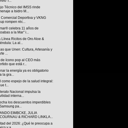
ivió T...
jo Técnico del IMSS rinde
enaje a Isidro M...
n Comercial Deportiva y VKNG
up rompen réc...
mar® celebra 11 años de
toabas a la Mar” i...
 Línea Ricitos de Oro Aloe &
éndula: La al...
ias que Unen: Cultura, Artesanía y
rte ...
 de ícono pop al CEO más
ertido que está r...
nar la energía ya es obligatorio
a la gra...
l como espejo de la salud integral:
ue t...
lerato Nacional impulsa la
ilidad interna...
echa los descuentos imperdibles
Samsung pa...
ANDO EIMBCKE, JULIA
COURNAU & RICHARD LINKLA...
itad del 2026: ¿Qué le preocupa a
ico y a...