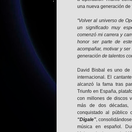
una nueva generación de t
“Volver al universo de Op
un significado muy esp
comenzó mi carrera y camb
honor ser parte de es
acompañar, motivar y ser 
generación de talentos co
David Bisbal es uno de l
internacional. El cantant
alcanzó la fama tras par
Triunfo en España, plataf
con millones de discos v
más de dos décadas, e
conquistado al público
“Dígale”
, consolidándose
música en español. Dur