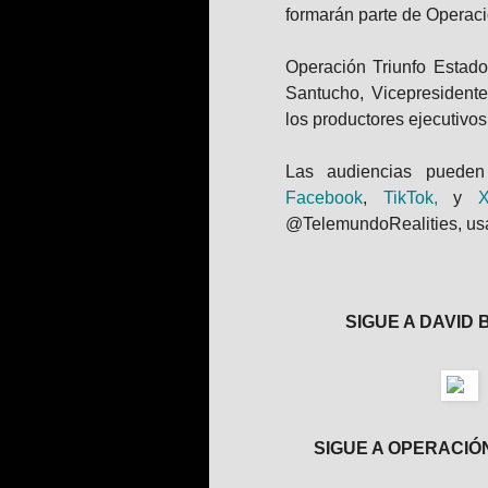
formarán parte de Operaci
Operación Triunfo Estado
Santucho, Vicepresident
los productores ejecutivo
Las audiencias puede
Facebook
,
TikTok
,
y
@TelemundoRealities, us
SIGUE A DAVID 
SIGUE A OPERACIÓ