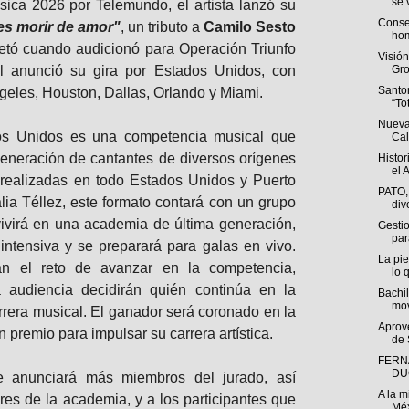
se v
sica 2026 por Telemundo, el artista lanzó su
Conse
 es morir de amor"
, un tributo a
Camilo Sesto
hom
retó cuando audicionó para Operación Triunfo
Visió
l anunció su gira por Estados Unidos, con
Gro
Santo
eles, Houston, Dallas, Orlando y Miami.
“To
Nueva
dos Unidos es una competencia musical que
Cal
eneración de cantantes de diversos orígenes
Histor
el A
s realizadas en todo Estados Unidos y Puerto
PATO,
ia Téllez, este formato contará con un grupo
div
vivirá en una academia de última generación,
Gestio
par
intensiva y se preparará para galas en vivo.
La pie
n el reto de avanzar en la competencia,
lo q
a audiencia decidirán quién continúa en la
Bachil
mov
rera musical. El ganador será coronado en la
Aprov
an premio para impulsar su carrera artística.
de 
FERN
DU
 anunciará más miembros del jurado, así
A la m
ores de la academia, y a los participantes que
Méx