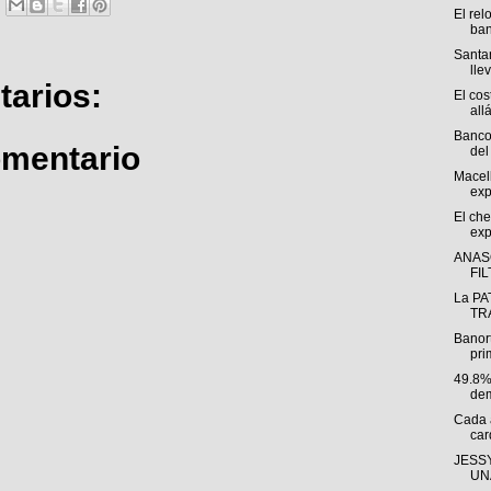
El rel
ban
Santan
llev
arios:
El cos
allá
Banco
omentario
del 
Macel
exp
El che
exp
ANAS
FI
La PA
TRÁ
Banor
pri
49.8%
dem
Cada 
car
JESSY
UNA