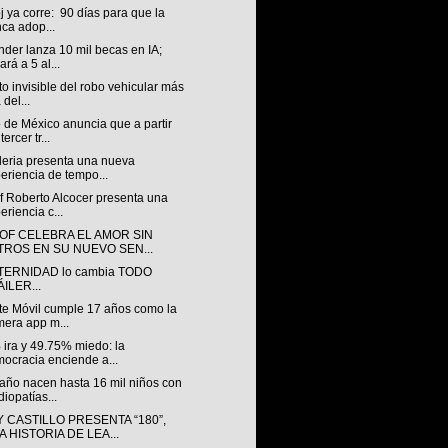
oj ya corre: 90 días para que la
ca adop...
der lanza 10 mil becas en IA;
ará a 5 al...
to invisible del robo vehicular más
 del...
 de México anuncia que a partir
tercer tr...
leria presenta una nueva
eriencia de tempo...
f Roberto Alcocer presenta una
eriencia c...
OF CELEBRA EL AMOR SIN
LTROS EN SU NUEVO SEN...
TERNIDAD lo cambia TODO
ILER...
te Móvil cumple 17 años como la
mera app m...
 ira y 49.75% miedo: la
ocracia enciende a...
año nacen hasta 16 mil niños con
diopatías...
 CASTILLO PRESENTA “180”,
 HISTORIA DE LEA...