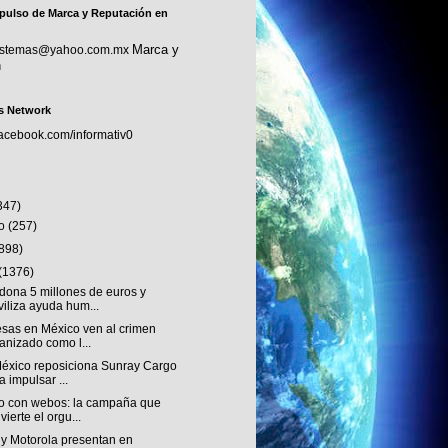
pulso de Marca y Reputación en
Marca y
sistemas@yahoo.com.mx
n
s Network
facebook.com/informativ0
347)
to
(257)
(898)
(1376)
dona 5 millones de euros y
iliza ayuda hum...
sas en México ven al crimen
anizado como l...
éxico reposiciona Sunray Cargo
a impulsar ...
o con webos: la campaña que
vierte el orgu...
 y Motorola presentan en