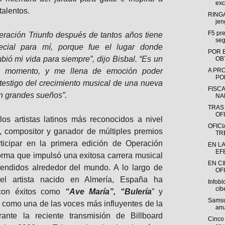
exc
alentos.
RINGA
jen
F5 pre
eración Triunfo después de tantos años tiene
seg
ecial para mí, porque fue el lugar donde
POR 
ió mi vida para siempre”, dijo Bisbal. “Es un
OB
te momento, y me llena de emoción poder
A PR
POR
testigo del crecimiento musical de una nueva
FISC
n grandes sueños”.
NA
TRAS
OFI
os artistas latinos más reconocidos a nivel
OFIC
e, compositor y ganador de múltiples premios
TR
ticipar en la primera edición de Operación
EN L
EF
orma que impulsó una exitosa carrera musical
EN C
endidos alrededor del mundo. A lo largo de
OFI
l artista nacido en Almería, España ha
Infobl
cib
 con éxitos como
“Ave María”, “Bulería
” y
Samsu
 como una de las voces más influyentes de la
anu
ante la reciente transmisión de Billboard
Cinco 