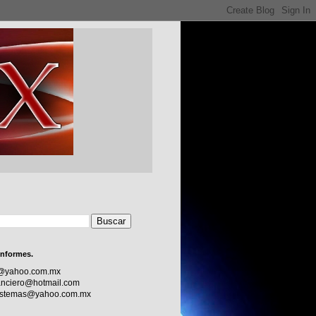
informes.
c@yahoo.com.mx
nciero@hotmail.com
sistemas@yahoo.com.mx