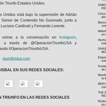
ón Triunfo Estados Unidos.
SABO
REU
Cinco 
s Unidos está bajo la supervisión de Adrián
del 
e Senior de Contenido No Guionado, junto a
Banco
s Luciano Cardinali y Fernando Lorente.
com
Miller
en 
n unirse a la conversación en
Instagram
,
Hecho
X
a través de @OperacionTriunfoUSA y
nut
ando #OperacionTriunfoUSA.
DIVA
MÚ
Empre
davidbisbal.com
evi
Funda
BISBAL EN SUS REDES SOCIALES:
de 
Mundi
la 
IMSS l
con
THE 
RE
N TRIUNFO EN LAS REDES SOCIALES
Ricito
un 