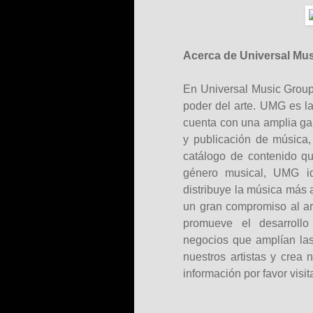
Acerca de Universal Mu
En Universal Music Group,
poder del arte. UMG es la
cuenta con una amplia ga
y publicación de música,
catálogo de contenido q
género musical, UMG ide
distribuye la música más
un gran compromiso al ar
promueve el desarrollo
negocios que amplían las
nuestros artistas y crea
información por favor visi