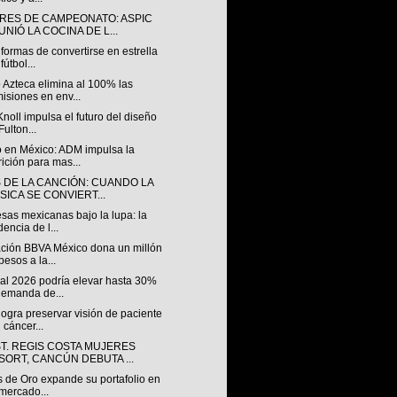
RES DE CAMPEONATO: ASPIC
NIÓ LA COCINA DE L...
formas de convertirse en estrella
fútbol...
 Azteca elimina al 100% las
isiones en env...
Knoll impulsa el futuro del diseño
Fulton...
 en México: ADM impulsa la
rición para mas...
S DE LA CANCIÓN: CUANDO LA
SICA SE CONVIERT...
sas mexicanas bajo la lupa: la
dencia de l...
ción BBVA México dona un millón
pesos a la...
al 2026 podría elevar hasta 30%
demanda de...
ogra preservar visión de paciente
 cáncer...
ST. REGIS COSTA MUJERES
SORT, CANCÚN DEBUTA ...
s de Oro expande su portafolio en
mercado...