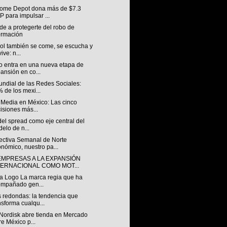
ome Depot dona más de $7.3
 para impulsar ...
e a protegerte del robo de
ormación
bol también se come, se escucha y
ive: n...
o entra en una nueva etapa de
ansión en co...
undial de las Redes Sociales:
 de los mexi...
 Media en México: Las cinco
isiones más...
 del spread como eje central del
elo de n...
ectiva Semanal de Norte
nómico, nuestro pa...
EMPRESAS A LA EXPANSIÓN
TERNACIONAL COMO MOT...
a Logo La marca regia que ha
mpañado gen...
 redondas: la tendencia que
nsforma cualqu...
Nordisk abre tienda en Mercado
re México p...