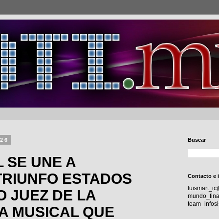
026
Buscar
L SE UNE A
TRIUNFO ESTADOS
Contacto e 
luismart_i
 JUEZ DE LA
mundo_fina
team_info
A MUSICAL QUE