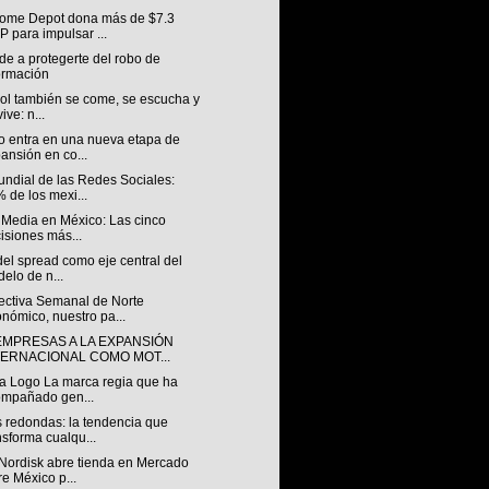
ome Depot dona más de $7.3
 para impulsar ...
e a protegerte del robo de
ormación
bol también se come, se escucha y
ive: n...
o entra en una nueva etapa de
ansión en co...
undial de las Redes Sociales:
 de los mexi...
 Media en México: Las cinco
isiones más...
 del spread como eje central del
elo de n...
ectiva Semanal de Norte
nómico, nuestro pa...
EMPRESAS A LA EXPANSIÓN
TERNACIONAL COMO MOT...
a Logo La marca regia que ha
mpañado gen...
 redondas: la tendencia que
nsforma cualqu...
Nordisk abre tienda en Mercado
re México p...