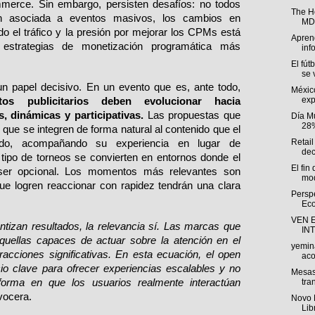
merce. Sin embargo, persisten desafíos: no todos 
The H
ión asociada a eventos masivos, los cambios en 
MDP
o el tráfico y la presión por mejorar los CPMs está 
Aprend
estrategias de monetización programática más 
inf
El fút
se v
un papel decisivo. En un evento que es, ante todo, 
Méxic
exp
tos publicitarios deben evolucionar hacia 
, dinámicas y participativas. 
Las propuestas que 
Día M
28%
que se integren de forma natural al contenido que el 
Retail
do, acompañando su experiencia en lugar de 
dec
 tipo de torneos se convierten en entornos donde el 
El fin
 ser opcional. Los momentos más relevantes son 
mod
ue logren reaccionar con rapidez tendrán una clara 
Persp
Eco
VEN 
tizan resultados, la relevancia sí. Las marcas que 
IN
uellas capaces de actuar sobre la atención en el 
yemin
acciones significativas. En esta ecuación, el open 
aco
o clave para ofrecer experiencias escalables y no 
Mesas
 forma en que los usuarios realmente interactúan 
tra
 vocera.
Novo 
Lib