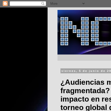
viernes, 5 de junio de 2
¿Audiencias 
fragmentada? 
impacto en re
torneo global 