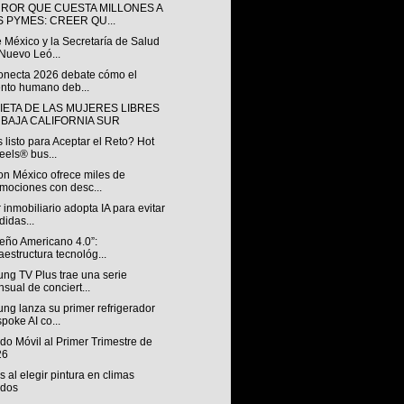
RROR QUE CUESTA MILLONES A
S PYMES: CREER QU...
 México y la Secretaría de Salud
Nuevo Leó...
onecta 2026 debate cómo el
ento humano deb...
IETA DE LAS MUJERES LIBRES
 BAJA CALIFORNIA SUR
 listo para Aceptar el Reto? Hot
els® bus...
n México ofrece miles de
mociones con desc...
 inmobiliario adopta IA para evitar
didas...
ueño Americano 4.0”:
raestructura tecnológ...
ng TV Plus trae una serie
sual de conciert...
ng lanza su primer refrigerador
poke AI co...
o Móvil al Primer Trimestre de
26
s al elegir pintura en climas
idos