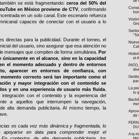
se v
también se está fragmentando: 
cerca del 50% del 
Conse
 YouTube en México proviene de CTV
, confirmando 
hom
ncentrada en un solo canal. Este escenario refuerza 
Visió
mnicanal capaces de conectar con el usuario a lo 
Gro
Santo
“To
 directas para la publicidad. Durante el torneo, el 
Nueva
inicial del usuario, sino asegurar que esa atención no 
Cal
 de mensajes que compiten de forma simultánea. 
Por 
Histor
de únicamente en el alcance, sino en la capacidad 
el A
 en el momento adecuado y dentro de entornos 
PATO,
div
xto, aparecer en entornos de confianza, con 
 momento correcto será tan importante como el 
Gestio
par
ación y mayor integración con el contenido se 
La pie
dos y en una experiencia de usuario más fluida.
lo q
 integración con el contenido y la experiencia del 
Bachil
ente a aquellos que interrumpen la navegación, 
mov
 alta demanda publicitaria. Al mismo tiempo, la 
Aprov
lave.
de 
FERN
encias es cada vez más dinámica y fragmentada, lo 
DU
 apoyarse en data para comprender mejor el 
A la m
En contextos de alta demanda publicitaria, los 
Méx