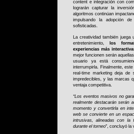
content e integración con com
lograrán capturar la invers
algoritmos continúan impactand
impulsando la adopción de 
sofisticadas.
La creatividad también juega 
entretenimiento, 
los forma
experiencias más interactivas
mejor funcionen serán aquellas 
usuario ya está consumien
interrumpirla. Finalmente, este
real-time marketing deja de
impredecibles, y las marcas q
ventaja competitiva.
“Los eventos masivos no garan
realmente destacarán serán aq
momento y convertirla en inter
web se convierte en un espaci
intrusivas, alineadas con la
durante el torneo
”, concluyó la