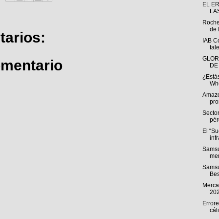
EL E
LA
Roche
de 
arios:
IAB C
tal
GLOR
omentario
DE
¿Estás
Whe
Amazo
pro
Sector
pér
El “S
inf
Samsu
men
Samsu
Bes
Mercad
20
Errore
cál