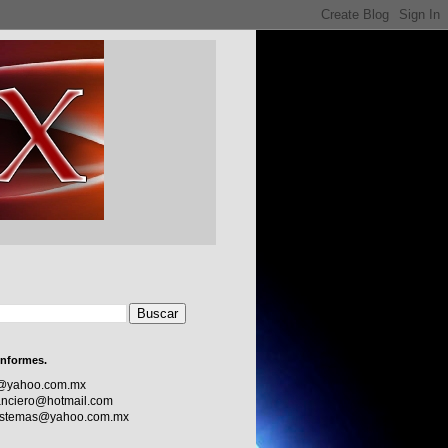
informes.
c@yahoo.com.mx
nciero@hotmail.com
sistemas@yahoo.com.mx