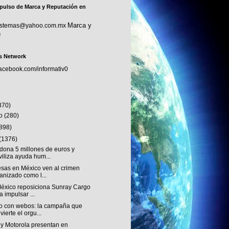
pulso de Marca y Reputación en
Marca y
sistemas@yahoo.com.mx
n
s Network
facebook.com/informativ0
370)
to
(280)
(898)
(1376)
dona 5 millones de euros y
iliza ayuda hum...
sas en México ven al crimen
anizado como l...
éxico reposiciona Sunray Cargo
a impulsar ...
o con webos: la campaña que
vierte el orgu...
 y Motorola presentan en