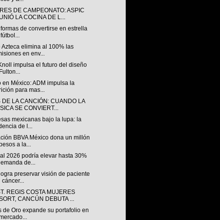
RES DE CAMPEONATO: ASPIC
NIÓ LA COCINA DE L...
formas de convertirse en estrella
fútbol...
 Azteca elimina al 100% las
isiones en env...
Knoll impulsa el futuro del diseño
Fulton...
 en México: ADM impulsa la
rición para mas...
S DE LA CANCIÓN: CUANDO LA
SICA SE CONVIERT...
sas mexicanas bajo la lupa: la
dencia de l...
ción BBVA México dona un millón
pesos a la...
al 2026 podría elevar hasta 30%
demanda de...
ogra preservar visión de paciente
 cáncer...
ST. REGIS COSTA MUJERES
SORT, CANCÚN DEBUTA ...
s de Oro expande su portafolio en
mercado...