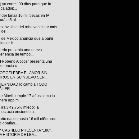
oj ya corre: 90 días para que la
ca adop...
der lanza 10 mil becas en IA;
ará a 5 al...
to invisible del robo vehicular más
 del...
 de México anuncia que a partir
tercer tr...
leria presenta una nueva
eriencia de tempo...
f Roberto Alcocer presenta una
eriencia c...
OF CELEBRA EL AMOR SIN
LTROS EN SU NUEVO SEN...
TERNIDAD lo cambia TODO
ILER...
te Móvil cumple 17 años como la
mera app m...
 ira y 49.75% miedo: la
ocracia enciende a...
año nacen hasta 16 mil niños con
diopatías...
 CASTILLO PRESENTA “180”,
 HISTORIA DE LEA...