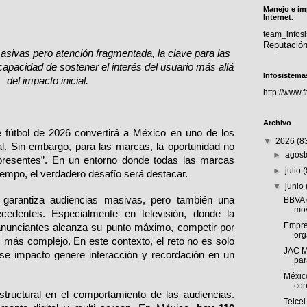
Manejo e im
Internet.
team_info
Reputació
sivas pero atención fragmentada, la clave para las 
capacidad de sostener el interés del usuario más allá 
Infosistema
del impacto inicial.
http://www.
Archivo
e fútbol de 2026 convertirá a México en uno de los 
▼
2026
(8
al. Sin embargo, para las marcas, la oportunidad no 
►
agos
presentes”. En un entorno donde todas las marcas 
►
julio
empo, el verdadero desafío será destacar.
▼
junio
garantiza audiencias masivas, pero también una 
BBVA 
mov
recedentes. Especialmente en televisión, donde la 
Empre
anunciantes alcanza su punto máximo, competir por 
org
 más complejo. En este contexto, el reto no es solo 
JAC M
ese impacto genere interacción y recordación en un 
par
Méxic
con
ructural en el comportamiento de las audiencias. 
Telcel