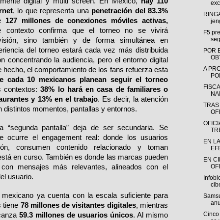
ente digital y multi screen. En México, 
hay 110 
exc
rnet
, lo que representa una 
penetración del 83.3% 
RINGA
e 
127 millones de conexiones móviles activas, 
jen
 contexto confirma que el torneo no se vivirá 
F5 pre
seg
visión, sino también y de forma simultánea en 
eriencia del torneo estará cada vez más distribuida 
POR 
OB
ón concentrando la audiencia, pero el entorno digital 
A PR
 hecho, el comportamiento de los fans refuerza esta 
POR
e cada 10 mexicanos planean seguir el torneo 
FISC
s contextos: 
38% lo hará en casa de familiares o 
NA
aurantes y 13% en el trabajo
. Es decir, la atención 
TRAS
n distintos momentos, pantallas y entornos.
OFI
OFIC
a “segunda pantalla” deja de ser secundaria. Se 
TR
e ocurre el engagement real: donde los usuarios 
EN L
ión, consumen contenido relacionado y toman 
EF
 está en curso. También es donde las marcas pueden 
EN C
on mensajes más relevantes, alineados con el 
OFI
el usuario.
Infobl
cib
 mexicano ya cuenta con la escala suficiente para 
Samsu
anu
 tiene
 78 millones de visitantes digitales
, mientras 
Cinco 
canza 
59.3 millones de usuarios únicos
. Al mismo 