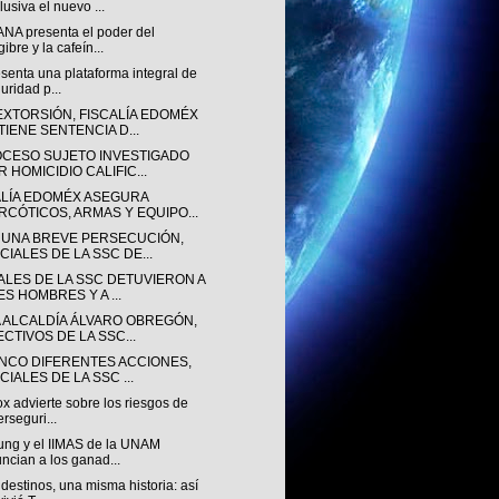
lusiva el nuevo ...
NA presenta el poder del
gibre y la cafeín...
senta una plataforma integral de
uridad p...
EXTORSIÓN, FISCALÍA EDOMÉX
TIENE SENTENCIA D...
OCESO SUJETO INVESTIGADO
 HOMICIDIO CALIFIC...
ALÍA EDOMÉX ASEGURA
RCÓTICOS, ARMAS Y EQUIPO...
 UNA BREVE PERSECUCIÓN,
CIALES DE LA SSC DE...
IALES DE LA SSC DETUVIERON A
ES HOMBRES Y A ...
A ALCALDÍA ÁLVARO OBREGÓN,
ECTIVOS DE LA SSC...
INCO DIFERENTES ACCIONES,
CIALES DE LA SSC ...
ox advierte sobre los riesgos de
erseguri...
ng y el IIMAS de la UNAM
ncian a los ganad...
destinos, una misma historia: así