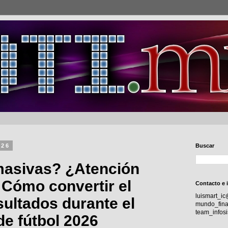
026
Buscar
masivas? ¿Atención
Cómo convertir el
Contacto e 
luismart_i
sultados durante el
mundo_fina
team_info
de fútbol 2026