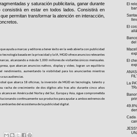
agmentadas y saturación publicitaria, ganar durante 
El rel
ban
 consistirá en estar en todos lados. Consistirá en 
Santan
ue permitan transformar la atención en interacción, 
llev
concretos.
El cos
allá
Banco
del 
Macel
ue ayuda a marcas y editores a tener éxito en la web abierta con publicidad 
exp
o tecnología basada en la privacidad y la IA, MGID ofrece anuncios relevantes 
El che
 marcas, alcanzando a más de 1,000 millones de visitantes únicos mensuales. 
exp
presa, que abarcan anuncios nativos, display y video, logran un equilibrio 
 el rendimiento, aumentando la visibilidad para los anunciantes mientras 
ANAS
FI
 a sus audiencias.
bal que abarca 18 oficinas, la inversión de MGID en tecnología, talento y 
La PA
TRÁ
 su racha de crecimiento de dos dígitos año tras año durante cinco años 
alcance en América del Norte y del Sur, Europa y Asia, sigue comprometida 
Banor
pri
volucionando continuamente sus productos para ayudar a ambos extremos de 
 cambiantes del ecosistema de la publicidad digital.
49.8%
dem
Cada 
car
JESSY
UNA