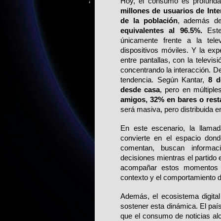
Hoy, el consumo es profundam
millones de usuarios de Inte
de la población
, además d
equivalentes al 96.5%.
 Este
únicamente frente a la tele
dispositivos móviles. Y la exp
entre pantallas, con la televisi
concentrando la interacción. De
tendencia. Según Kantar,
 8 d
desde casa
, pero en múltiple
amigos, 32% en bares o rest
será masiva, pero distribuida e
En este escenario, la llamad
convierte en el espacio dond
comentan, buscan informac
decisiones mientras el partido
acompañar estos momentos c
contexto y el comportamiento d
Además, el ecosistema digital
sostener esta dinámica. El país
que el consumo de noticias al