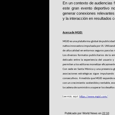
En un contexto de audiencias fr
este gran evento deportivo no
generar conexiones relevantes q
y la interacción en resultados 
Acerca de MGID:
MGID es una plataforma global de publicidad q
nativa innovadora impulsada por IA. Utilizand
de alta calidad en entornos seguros para las
Los diversos formatos publicitarios de la em
delicado entre la experiencia del usuario y
permiten a los editores monetizar eficazmente
Con sede en Santa Mónica y una presencia glo
asociaciones estratégicas sigue impulsando
consecutivos. A medida que MGID expande su 
con un crecimiento sostenible y rentable, e
la cadena de suministro a superar los desafíos
Lee más, aquí: 
https://www.mgid.com/
Publicado por
World News
en
22:10