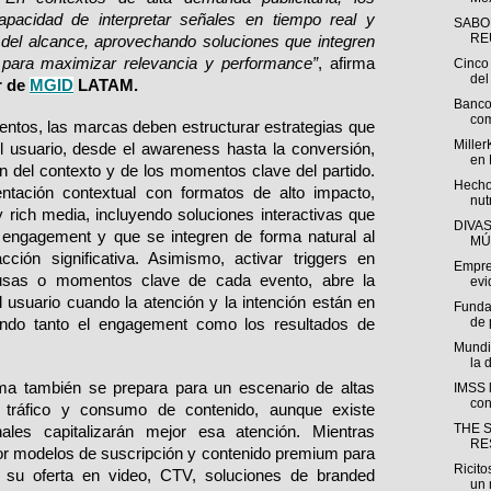
pacidad de interpretar señales en tiempo real y 
SABO
REU
 del alcance, aprovechando soluciones que integren 
a para maximizar relevancia y performance”
, afirma 
Cinco 
del 
 de 
MGID
 LATAM.
Banco
com
ventos, las marcas deben estructurar estrategias que 
Miller
 usuario, desde el awareness hasta la conversión, 
en 
n del contexto y de los momentos clave del partido. 
Hecho
tación contextual con formatos de alto impacto, 
nut
 rich media, incluyendo soluciones interactivas que 
DIVA
 engagement y que se integren de forma natural al 
MÚ
cción significativa. Asimismo, activar triggers en 
Empre
usas o momentos clave de cada evento, abre la 
evi
 usuario cuando la atención y la intención están en 
Funda
de 
ndo tanto el engagement como los resultados de 
Mundi
la 
ma también se prepara para un escenario de altas 
IMSS l
con
 tráfico y consumo de contenido, aunque existe 
THE 
les capitalizarán mejor esa atención. Mientras 
RE
or modelos de suscripción y contenido premium para 
Ricito
n su oferta en video, CTV, soluciones de branded 
un 