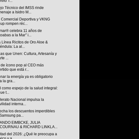
ivió T...
jo Técnico del IMSS rinde
enaje a Isidro M...
n Comercial Deportiva y VKNG
up rompen réc...
mar® celebra 11 años de
toabas a la Mar” i...
 Línea Ricitos de Oro Aloe &
éndula: La al...
ias que Unen: Cultura, Artesanía y
rte ...
 de ícono pop al CEO más
ertido que está r...
nar la energía ya es obligatorio
a la gra...
l como espejo de la salud integral:
ue t...
lerato Nacional impulsa la
ilidad interna...
echa los descuentos imperdibles
Samsung pa...
ANDO EIMBCKE, JULIA
COURNAU & RICHARD LINKLA...
itad del 2026: ¿Qué le preocupa a
ico y a...