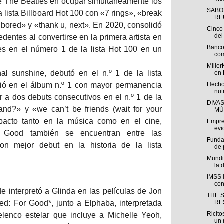
de The Beatles en ocupar simultáneamente los
SABO
a lista Billboard Hot 100 con «7 rings», «break
REU
’m bored» y «thank u, next». En 2020, consolidó
Cinco 
del 
dentes al convertirse en la primera artista en
Banco
es en el número 1 de la lista Hot 100 en un
com
Miller
l sunshine, debutó en el n.º 1 de la lista
en 
rtió en el álbum n.º 1 con mayor permanencia
Hecho
nut
r a dos debuts consecutivos en el n.º 1 de la
DIVA
and?» y «we can’t be friends (wait for your
MÚ
pacto tanto en la música como en el cine,
Empre
evi
 Good también se encuentran entre las
Funda
con mejor debut en la historia de la lista
de 
Mundi
la 
IMSS l
con
 interpretó a Glinda en las películas de Jon
THE 
d: For Good*, junto a Elphaba, interpretada
RE
Ricito
elenco estelar que incluye a Michelle Yeoh,
un 