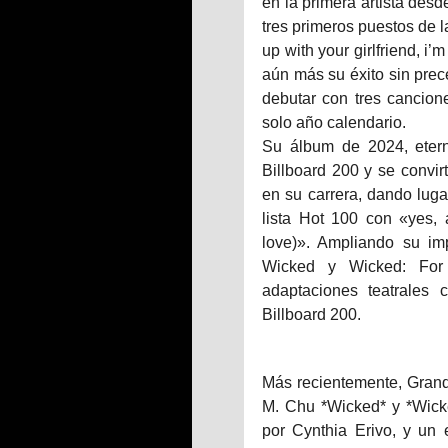
en la primera artista des
tres primeros puestos de l
up with your girlfriend, i
aún más su éxito sin prece
debutar con tres cancion
solo año calendario.
Su álbum de 2024, eterna
Billboard 200 y se convi
en su carrera, dando luga
lista Hot 100 con «yes, 
love)». Ampliando su im
Wicked y Wicked: For
adaptaciones teatrales 
Billboard 200.
Más recientemente, Grande
M. Chu *Wicked* y *Wicke
por Cynthia Erivo, y un 