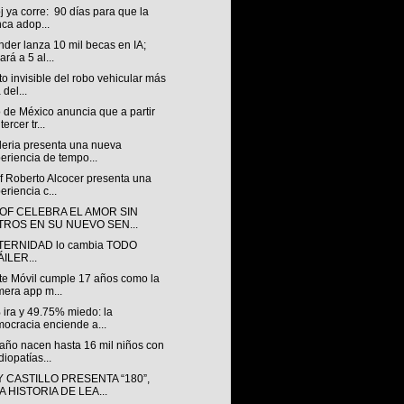
oj ya corre: 90 días para que la
ca adop...
der lanza 10 mil becas en IA;
ará a 5 al...
to invisible del robo vehicular más
 del...
 de México anuncia que a partir
tercer tr...
leria presenta una nueva
eriencia de tempo...
f Roberto Alcocer presenta una
eriencia c...
OF CELEBRA EL AMOR SIN
LTROS EN SU NUEVO SEN...
TERNIDAD lo cambia TODO
ILER...
te Móvil cumple 17 años como la
mera app m...
 ira y 49.75% miedo: la
ocracia enciende a...
año nacen hasta 16 mil niños con
diopatías...
 CASTILLO PRESENTA “180”,
 HISTORIA DE LEA...