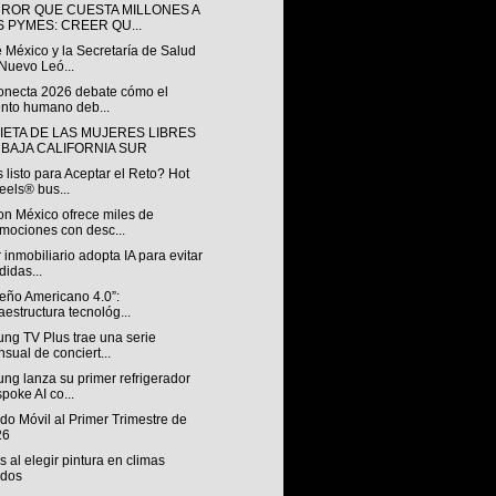
RROR QUE CUESTA MILLONES A
S PYMES: CREER QU...
 México y la Secretaría de Salud
Nuevo Leó...
onecta 2026 debate cómo el
ento humano deb...
IETA DE LAS MUJERES LIBRES
 BAJA CALIFORNIA SUR
 listo para Aceptar el Reto? Hot
els® bus...
n México ofrece miles de
mociones con desc...
 inmobiliario adopta IA para evitar
didas...
ueño Americano 4.0”:
raestructura tecnológ...
ng TV Plus trae una serie
sual de conciert...
ng lanza su primer refrigerador
poke AI co...
o Móvil al Primer Trimestre de
26
s al elegir pintura en climas
idos