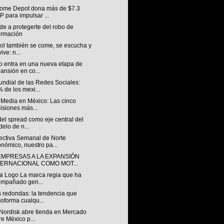
ome Depot dona más de $7.3
 para impulsar ...
e a protegerte del robo de
ormación
bol también se come, se escucha y
ive: n...
o entra en una nueva etapa de
ansión en co...
undial de las Redes Sociales:
 de los mexi...
 Media en México: Las cinco
isiones más...
 del spread como eje central del
elo de n...
ectiva Semanal de Norte
nómico, nuestro pa...
EMPRESAS A LA EXPANSIÓN
TERNACIONAL COMO MOT...
a Logo La marca regia que ha
mpañado gen...
 redondas: la tendencia que
nsforma cualqu...
Nordisk abre tienda en Mercado
re México p...