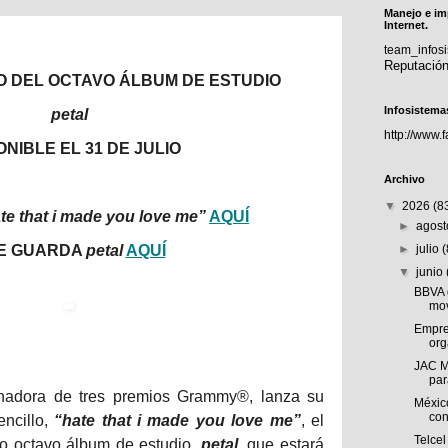
Manejo e im
Internet.
team_info
Reputació
O DEL OCTAVO ÁLBUM DE ESTUDIO
Infosistema
petal
http://www.
ONIBLE EL 31 DE JULIO
Archivo
▼
2026
(8
te that i made you love me”
AQUÍ
►
agos
E GUARDA
petal
AQUÍ
►
julio
▼
junio
BBVA 
mov
Empre
org
JAC M
par
nadora de tres premios Grammy®, lanza su
Méxic
con
ncillo,
“hate that i made you love me”
, el
Telcel
o octavo álbum de estudio,
petal
, que estará