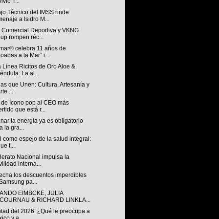
ivió T...
jo Técnico del IMSS rinde
enaje a Isidro M...
n Comercial Deportiva y VKNG
up rompen réc...
mar® celebra 11 años de
toabas a la Mar” i...
 Línea Ricitos de Oro Aloe &
éndula: La al...
ias que Unen: Cultura, Artesanía y
rte ...
 de ícono pop al CEO más
ertido que está r...
nar la energía ya es obligatorio
a la gra...
l como espejo de la salud integral:
ue t...
lerato Nacional impulsa la
ilidad interna...
echa los descuentos imperdibles
Samsung pa...
ANDO EIMBCKE, JULIA
COURNAU & RICHARD LINKLA...
itad del 2026: ¿Qué le preocupa a
ico y a...