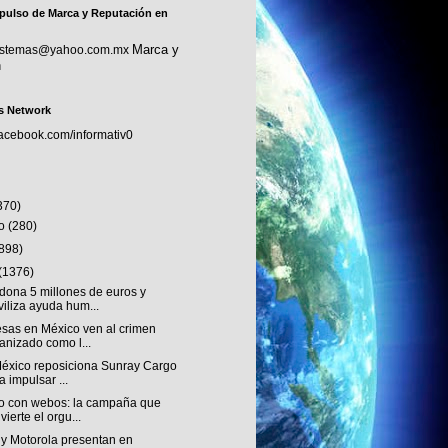
pulso de Marca y Reputación en
Marca y
sistemas@yahoo.com.mx
n
s Network
facebook.com/informativ0
370)
to
(280)
(898)
(1376)
dona 5 millones de euros y
iliza ayuda hum...
sas en México ven al crimen
anizado como l...
éxico reposiciona Sunray Cargo
a impulsar ...
o con webos: la campaña que
vierte el orgu...
 y Motorola presentan en