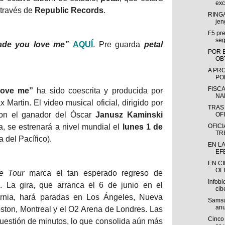
exc
a través de
Republic Records
.
RINGA
jen
F5 pre
seg
made you love me”
AQUÍ
. Pre guarda
petal
POR 
OB
A PR
POR
FISC
love me”
ha sido coescrita y producida por
NA
Martin. El video musical oficial, dirigido por
TRAS
n el ganador del Óscar
Janusz Kaminski
OFI
a, se estrenará a nivel mundial el
lunes 1 de
OFIC
TR
a del Pacífico).
EN L
EF
EN C
OFI
e Tour
marca el tan esperado regreso de
Infobl
. La gira, que arranca el 6 de junio en el
cib
ornia, hará paradas en Los Ángeles, Nueva
Samsu
anu
oston, Montreal y el O2 Arena de Londres. Las
Cinco 
uestión de minutos, lo que consolida aún más