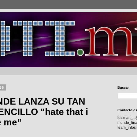
26
Buscar
NDE LANZA SU TAN
CILLO “hate that i
Contacto e 
luismart_i
e me”
mundo_fina
team_info