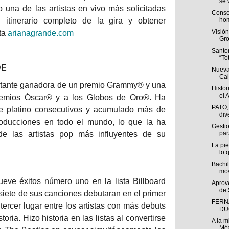
se v
 una de las artistas en vivo más solicitadas
Conse
 itinerario completo de la gira y obtener
hom
Visió
ita
arianagrande.com
Gro
Santo
“To
DE
Nueva
Cal
ntante ganadora de un premio Grammy® y una
Histor
el A
premios Óscar® y a los Globos de Oro®. Ha
PATO,
e platino consecutivos y acumulado más de
div
roducciones en todo el mundo, lo que la ha
Gestio
e las artistas pop más influyentes de su
par
La pie
lo q
Bachil
mov
ve éxitos número uno en la lista Billboard
Aprov
de 
siete de sus canciones debutaran en el primer
FERN
 tercer lugar entre los artistas con más debuts
DU
oria. Hizo historia en las listas al convertirse
A la m
Méx