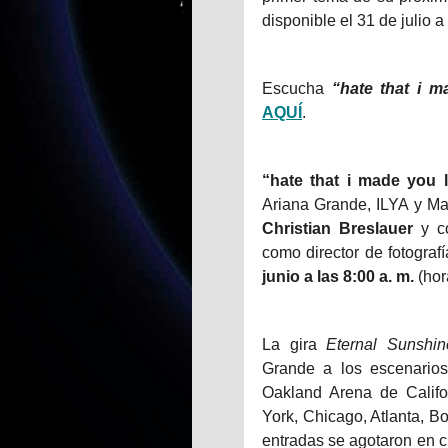
disponible el 31 de julio 
Escucha
“hate that i 
AQUÍ
.
“hate that i made you 
Ariana Grande, ILYA y Max 
Christian Breslauer
y co
como director de fotografí
junio a las 8:00 a. m.
(hor
La gira
Eternal Sunshin
Grande a los escenarios
Oakland Arena de Calif
York, Chicago, Atlanta, B
entradas se agotaron en c