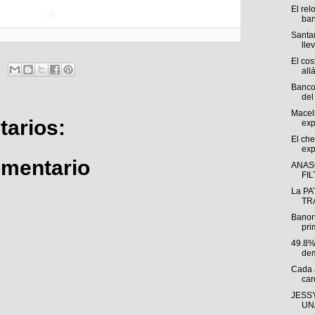
El rel
ban
Santan
llev
El cos
allá
Banco
del 
Macel
arios:
exp
El che
exp
omentario
ANAS
FI
La PA
TRÁ
Banor
pri
49.8%
dem
Cada 
car
JESSY
UNA