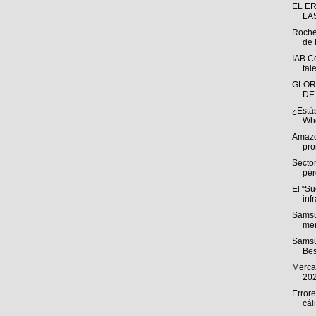
EL E
LA
Roche
de 
IAB C
tal
GLOR
DE
¿Estás
Whe
Amazo
pro
Sector
pér
El “S
inf
Samsu
men
Samsu
Bes
Mercad
20
Errore
cál