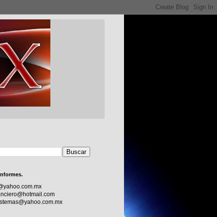
informes.
c@yahoo.com.mx
nciero@hotmail.com
sistemas@yahoo.com.mx