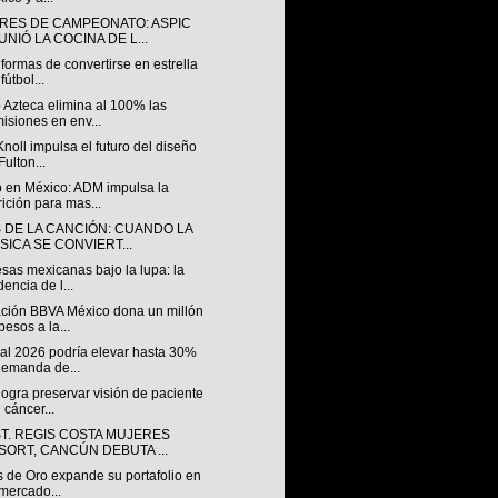
RES DE CAMPEONATO: ASPIC
NIÓ LA COCINA DE L...
formas de convertirse en estrella
fútbol...
 Azteca elimina al 100% las
isiones en env...
Knoll impulsa el futuro del diseño
Fulton...
 en México: ADM impulsa la
rición para mas...
S DE LA CANCIÓN: CUANDO LA
SICA SE CONVIERT...
sas mexicanas bajo la lupa: la
dencia de l...
ción BBVA México dona un millón
pesos a la...
al 2026 podría elevar hasta 30%
demanda de...
ogra preservar visión de paciente
 cáncer...
ST. REGIS COSTA MUJERES
SORT, CANCÚN DEBUTA ...
s de Oro expande su portafolio en
mercado...