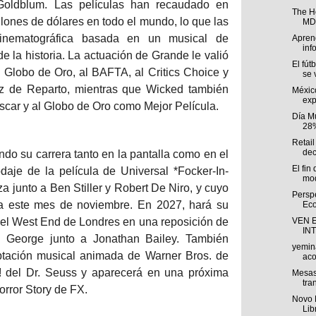
 Goldblum. Las películas han recaudado en
The H
lones de dólares en todo el mundo, lo que las
MDP
cinematográfica basada en un musical de
Aprend
inf
e la historia. La actuación de Grande le valió
El fút
 Globo de Oro, al BAFTA, al Critics Choice y
se v
z de Reparto, mientras que Wicked también
Méxic
exp
scar y al Globo de Oro como Mejor Película.
Día M
28%
Retail
dec
do su carrera tanto en la pantalla como en el
El fin
odaje de la película de Universal *Focker-In-
mod
a junto a Ben Stiller y Robert De Niro, y cuyo
Persp
ra este mes de noviembre. En 2027, hará su
Eco
 el West End de Londres en una reposición de
VEN 
IN
h George junto a Jonathan Bailey. También
yemin
ptación musical animada de Warner Bros. de
aco
! del Dr. Seuss y aparecerá en una próxima
Mesas
tra
rror Story de FX.
Novo 
Lib