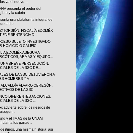
lusiva el nuevo ...
NA presenta el poder del
gibre y la cafeín...
senta una plataforma integral de
uridad p...
EXTORSIÓN, FISCALÍA EDOMÉX
TIENE SENTENCIA D...
OCESO SUJETO INVESTIGADO
 HOMICIDIO CALIFIC...
ALÍA EDOMÉX ASEGURA
RCÓTICOS, ARMAS Y EQUIPO...
 UNA BREVE PERSECUCIÓN,
CIALES DE LA SSC DE...
IALES DE LA SSC DETUVIERON A
ES HOMBRES Y A ...
A ALCALDÍA ÁLVARO OBREGÓN,
ECTIVOS DE LA SSC...
INCO DIFERENTES ACCIONES,
CIALES DE LA SSC ...
ox advierte sobre los riesgos de
erseguri...
ng y el IIMAS de la UNAM
ncian a los ganad...
destinos, una misma historia: así