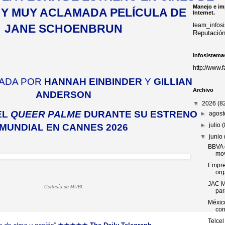
Manejo e im
 Y MUY ACLAMADA PELÍCULA DE
Internet.
team_info
JANE SCHOENBRUN
Reputació
Infosistema
http://www.
ADA POR
HANNAH EINBINDER
Y
GILLIAN
Archivo
ANDERSON
▼
2026
(8
EL
QUEER PALME
DURANTE SU ESTRENO
►
agos
►
julio
MUNDIAL EN CANNES 2026
▼
junio
BBVA 
mov
Empre
org
JAC M
Cortesía de MUBI
par
Méxic
con
Telcel