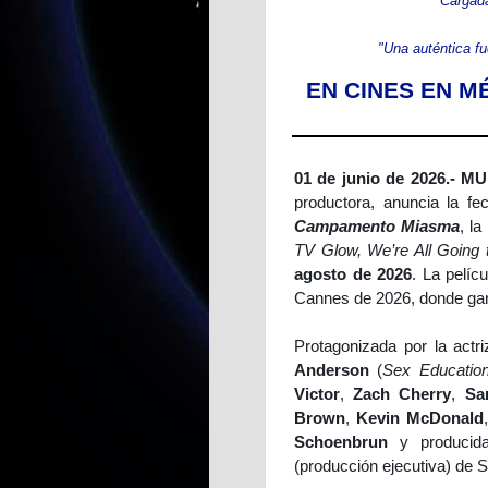
"Cargad
"Una auténtica fu
EN CINES EN M
01 de junio de 2026.- MU
productora, anuncia la f
Campamento Miasma
, l
TV Glow, We’re All Going t
agosto de 2026
. La pelíc
Cannes de 2026, donde ga
Protagonizada por la actr
Anderson
(
Sex Educatio
Victor
,
Zach Cherry
,
Sa
Brown
,
Kevin McDonald
Schoenbrun
y producid
(producción ejecutiva) de S