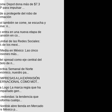
ome Depot dona más de $7.3
 para impulsar ...
e a protegerte del robo de
ormación
bol también se come, se escucha y
ive: n...
o entra en una nueva etapa de
ansión en co...
undial de las Redes Sociales:
 de los mexi...
 Media en México: Las cinco
isiones más...
 del spread como eje central del
elo de n...
ectiva Semanal de Norte
nómico, nuestro pa...
EMPRESAS A LA EXPANSIÓN
TERNACIONAL COMO MOT...
a Logo La marca regia que ha
mpañado gen...
 redondas: la tendencia que
nsforma cualqu...
Nordisk abre tienda en Mercado
re México p...