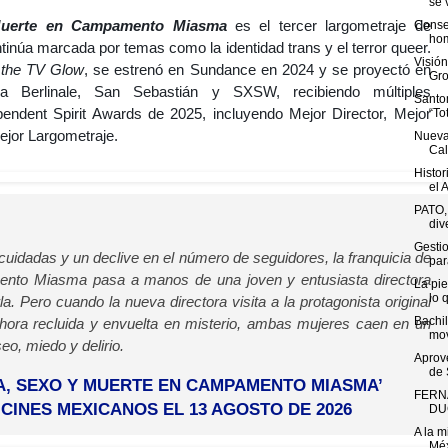
se v
Muerte en Campamento Miasma
es el tercer largometraje de
Conse
hom
inúa marcada por temas como la identidad trans y el terror queer.
Visió
 the TV Glow
, se estrenó en Sundance en 2024 y se proyectó en
Gro
la Berlinale, San Sebastián y SXSW, recibiendo múltiples
Santo
endent Spirit Awards de 2025, incluyendo Mejor Director, Mejor
“To
Mejor Largometraje.
Nueva
Cal
Histor
el A
PATO,
div
Gestio
uidadas y un declive en el número de seguidores, la franquicia de
par
ento Miasma pasa a manos de una joven y entusiasta directora
La pie
lo q
la. Pero cuando la nueva directora visita a la protagonista original
Bachil
 ahora recluida y envuelta en misterio, ambas mujeres caen en un
mov
o, miedo y delirio.
Aprov
de 
, SEXO Y MUERTE EN CAMPAMENTO MIASMA’
FERN
CINES MEXICANOS EL 13 AGOSTO DE 2026
DU
A la m
Méx