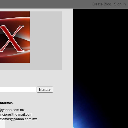
informes.
c@yahoo.com.mx
nciero@hotmail.com
sistemas@yahoo.com.mx