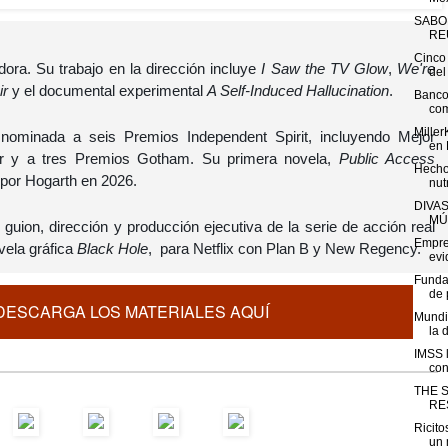
SABO
REU
Cinco 
dora. Su trabajo en la dirección incluye
I Saw the TV Glow
,
We're
del 
ir
y el documental experimental
A Self-Induced Hallucination
.
Banco
com
Miller
nominada a seis Premios Independent Spirit, incluyendo Mejor
en 
tor y a tres Premios Gotham. Su primera novela,
Public Access
Hecho
 por Hogarth en 2026.
nut
DIVA
MÚ
guion, dirección y producción ejecutiva de la serie de acción real
Empre
ela gráfica
Black Hole
, para Netflix con Plan B y New Regency.
evi
Funda
de 
DESCARGA LOS MATERIALES AQUÍ
Mundi
la 
IMSS l
con
THE 
RE
Ricito
un 