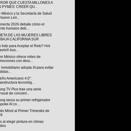
RROR QUE CUESTA MILLONES A
S PYMES: CREER QU...
 México y la Secretaría de Salud
Nuevo Leó...
onecta 2026 debate cómo el
ento humano deb...
IETA DE LAS MUJERES LIBRES
 BAJA CALIFORNIA SUR
 listo para Aceptar el Reto? Hot
els® bus...
n México ofrece miles de
mociones con desc...
 inmobiliario adopta IA para evitar
didas...
ueño Americano 4.0”:
raestructura tecnológ...
ng TV Plus trae una serie
sual de conciert...
ng lanza su primer refrigerador
poke AI co...
o Móvil al Primer Trimestre de
26
s al elegir pintura en climas
idos