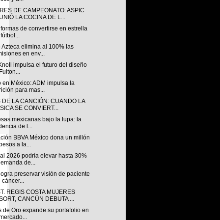
RES DE CAMPEONATO: ASPIC
NIÓ LA COCINA DE L...
formas de convertirse en estrella
fútbol...
 Azteca elimina al 100% las
isiones en env...
Knoll impulsa el futuro del diseño
Fulton...
 en México: ADM impulsa la
rición para mas...
S DE LA CANCIÓN: CUANDO LA
SICA SE CONVIERT...
sas mexicanas bajo la lupa: la
dencia de l...
ción BBVA México dona un millón
pesos a la...
al 2026 podría elevar hasta 30%
demanda de...
ogra preservar visión de paciente
 cáncer...
ST. REGIS COSTA MUJERES
SORT, CANCÚN DEBUTA ...
s de Oro expande su portafolio en
mercado...