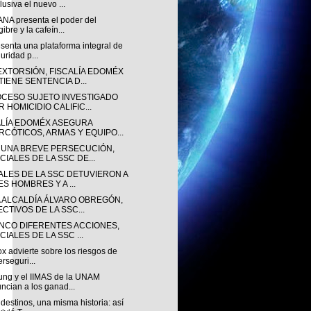
lusiva el nuevo ...
NA presenta el poder del
gibre y la cafeín...
senta una plataforma integral de
uridad p...
EXTORSIÓN, FISCALÍA EDOMÉX
TIENE SENTENCIA D...
OCESO SUJETO INVESTIGADO
 HOMICIDIO CALIFIC...
ALÍA EDOMÉX ASEGURA
RCÓTICOS, ARMAS Y EQUIPO...
 UNA BREVE PERSECUCIÓN,
CIALES DE LA SSC DE...
IALES DE LA SSC DETUVIERON A
ES HOMBRES Y A ...
A ALCALDÍA ÁLVARO OBREGÓN,
ECTIVOS DE LA SSC...
INCO DIFERENTES ACCIONES,
CIALES DE LA SSC ...
ox advierte sobre los riesgos de
erseguri...
ng y el IIMAS de la UNAM
ncian a los ganad...
destinos, una misma historia: así