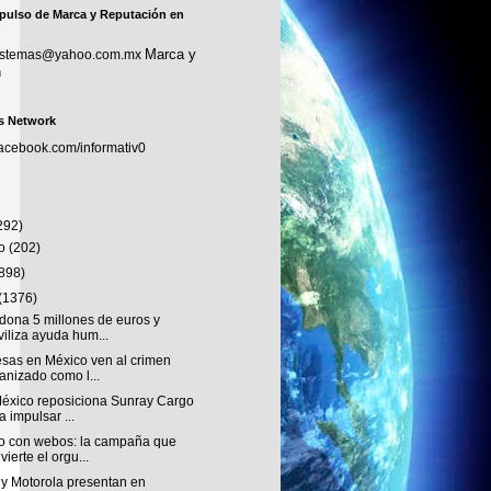
pulso de Marca y Reputación en
Marca y
sistemas@yahoo.com.mx
n
s Network
facebook.com/informativ0
292)
to
(202)
(898)
(1376)
dona 5 millones de euros y
iliza ayuda hum...
sas en México ven al crimen
anizado como l...
éxico reposiciona Sunray Cargo
a impulsar ...
o con webos: la campaña que
vierte el orgu...
 y Motorola presentan en