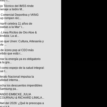
ivió T...
jo Técnico del IMSS rinde
enaje a Isidro M...
n Comercial Deportiva y VKNG
up rompen réc...
mar® celebra 11 años de
toabas a la Mar” i...
 Línea Ricitos de Oro Aloe &
éndula: La al...
ias que Unen: Cultura, Artesanía y
rte ...
 de ícono pop al CEO más
ertido que está r...
nar la energía ya es obligatorio
a la gra...
l como espejo de la salud integral:
ue t...
lerato Nacional impulsa la
ilidad interna...
echa los descuentos imperdibles
Samsung pa...
ANDO EIMBCKE, JULIA
COURNAU & RICHARD LINKLA...
itad del 2026: ¿Qué le preocupa a
ico y a...