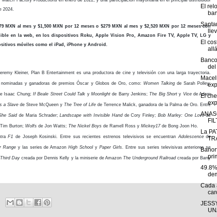
El rel
de 2024.
ban
Santan
179 MXN al mes y $1,500 MXN por 12 meses o $279 MXN al mes y $2,520 MXN por 12 meses con
llev
ble en la web, en los dispositivos Roku, Apple Vision Pro, Amazon Fire TV, Apple TV, LG y
El cos
itivos móviles como el iPad, iPhone y Android.
allá
Banco
del 
eremy Kleiner, Plan B Entertainment es una productora de cine y televisión con una larga trayectoria.
Macel
las nominadas y ganadoras de premios Óscar y Globos de Oro, como:
Women Talking
de Sarah Polley;
exp
e Isaac Chung;
If Beale Street Could Talk
y
Moonlight
de Barry Jenkins;
The Big Short
y
Vice
de Adam
El che
exp
s a Slave
de Steve McQueen y
The Tree of Life
de Terrence Malick, ganadora de la Palma de Oro. Entre
ANAS
She Said
de Maria Schrader;
Landscape with Invisible Hand
de Cory Finley;
Bob Marley: One Love
de
FI
 Tim Burton;
Wolfs
de Jon Watts;
The Nickel Boys
de Ramell Ross y
Mickey17
de Bong Joon Ho.
La PA
ntra
F1
de Joseph Kosinski. Entre sus recientes estrenos televisivos se encuentran
Adolescence
de
TRÁ
r Range
y las series de Amazon
High School
y
Paper Girls
. Entre sus series televisivas anteriores se
Banor
pri
Third Day
creada por Dennis Kelly y la miniserie de Amazon
The Underground Railroad
creada por Barry
49.8%
dem
Cada 
car
JESSY
UNA