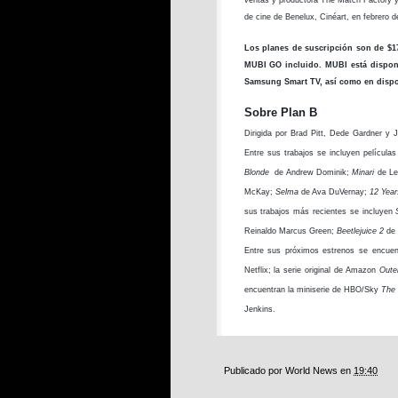
de cine de Benelux, Cinéart, en febrero 
Los planes de suscripción son de $
MUBI GO incluido. MUBI está disponi
Samsung Smart TV, así como en dispos
Sobre
Plan B
Dirigida por Brad Pitt, Dede Gardner y J
Entre sus trabajos se incluyen pelícu
Blonde
de Andrew Dominik;
Minari
de Le
McKay;
Selma
de Ava DuVernay;
12 Year
sus trabajos más recientes se incluyen
Reinaldo Marcus Green;
Beetlejuice 2
de
Entre sus próximos estrenos se encue
Netflix; la serie original de Amazon
Oute
encuentran la miniserie de HBO/Sky
The 
Jenkins.
Publicado por
World News
en
19:40