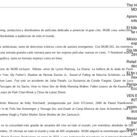
The H
MDP
Aprend
inf
El fút
ng, productora y distribuidora de películas dedicada a potenciar el gran cine. MUBI crea, selecciona,
se v
, llevándolas a audiencias de todo el mundo.
Méxic
exp
las ambiciosas, tanto de directores icónicos como de autores emergentes. Con MUBI GO, los miembros
Día M
una entrada gratuita cada semana para ver las mejores películas nuevas en cines. Y Notebook explora
28%
ográfica, tanto en formato impreso como en línea.
Retail
dec
trenos de MUBI incluyen
Mátate, amor
de
Lynne Ramsay,
La Grazia: La belleza de la duda
de
Paolo
El fin
m Trier,
My Father’s Shadow
de
Akinola Davies Jr.,
Sound of Falling
de
Mascha Schilinski,
La única
mod
liver Laxe,
Fue solo un accidente
de Jafar Panahi,
La Sustancia
de Coralie Fargeat,
Queer
de Luca
Persp
Passages
de Ira Sachs,
How to Have Sex
de Molly Manning Walker,
Fallen Leaves
de Aki Kaurismäki,
Eco
 Leave
de Park Chan-Wook y
Close
de Lukas Dhont.
VEN 
IN
ente Maestra
de Kelly Reichardt, protagonizada por Josh O’Connor,
1949
de Paweł Pawlikowski
yemin
e In
de Felix Van Groeningen y
Teenage Sex and Death at Camp Miasma
de Jane Schoenbrun. Las co-
aco
Andrew Haigh y
Father Mother Sister Brother
de Jim Jarmusch.
Mesas
tra
 es la comunidad más grande de amantes del cine en todo el mundo, con miembros alrededor de 190
Novo 
ondres, 15 oficinas en todo el mundo y más de 400 empleados. MUBI adquirió la renombrada agencia de
Lib
atch Factory Productions en enero de 2022, y una participación mayoritaria en el principal distribuidor