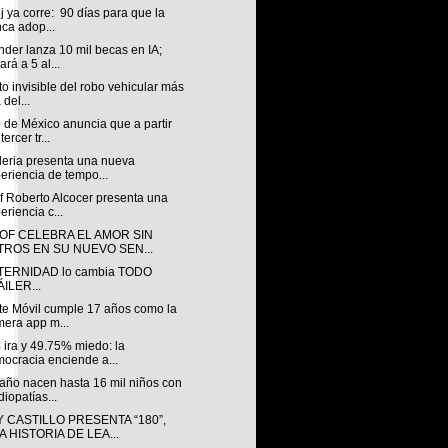
oj ya corre: 90 días para que la
ca adop...
der lanza 10 mil becas en IA;
ará a 5 al...
to invisible del robo vehicular más
 del...
 de México anuncia que a partir
tercer tr...
leria presenta una nueva
eriencia de tempo...
f Roberto Alcocer presenta una
eriencia c...
OF CELEBRA EL AMOR SIN
LTROS EN SU NUEVO SEN...
TERNIDAD lo cambia TODO
ILER...
te Móvil cumple 17 años como la
mera app m...
 ira y 49.75% miedo: la
ocracia enciende a...
año nacen hasta 16 mil niños con
diopatías...
 CASTILLO PRESENTA “180”,
 HISTORIA DE LEA...