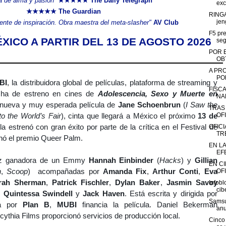
a de alma y pasión”
★★★★★ The Daily Telegraph
exc
★★★★★ The Guardian
RINGA
jen
ente de inspiración. Obra maestra del meta-slasher"
AV Club
F5 pre
ÉXICO A PARTIR DEL 13 DE AGOSTO 2026
seg
POR 
OB
A PR
POR
BI
,
la distribuidora global de películas, plataforma de streaming y
FISC
echa de estreno en cines de
Adolescencia, Sexo y Muerte en
NA
a nueva y muy esperada película de
Jane Schoenbrun
(
I Saw the
TRAS
OFI
o the World’s Fair
), cinta que llegará a México el próximo
13 de
ula estrenó con gran éxito por parte de la crítica en el Festival de
OFIC
TR
nó el premio Queer Palm.
EN L
EF
iz ganadora de un
Emmy
Hannah Einbinder
(
Hacks
) y
Gillian
EN C
n
,
Scoop
) acompañadas por
Amanda Fix
,
Arthur Conti
,
Eva
OFI
rah Sherman
,
Patrick Fischler
,
Dylan Baker
,
Jasmin Savoy
Infobl
cib
,
Quintessa Swindell
y
Jack Haven
. Está escrita y dirigida por
Samsu
a por
Plan B
,
MUBI
financia la película. Daniel Bekerman
anu
cythia Films proporcionó servicios de producción local.
Cinco 