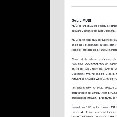
Sobre MUBI
MUBI es una plataforma global de streami
adquiere y defiende películas visionarias
MUBI es un lugar para descubrir pelícu
en países seleccionados pueden obtener 
todos los aspectos de la cultura cinemat
Algunos de los últimos y próximos es
Sorrentino
, Valor Sentimental
de
Joachi
opción
de
Park Chan-Wook,
Sirat
de
O
Guadagnino,
Priscilla
de Sofia Coppola,
Aftersun
de Charlotte Wells,
Decision to
Las producciones de MUBI incluyen
M
protagonizada por Sandra Hüller,
Let Lov
producciones incluyen
A Long Winter
de 
Fundada en 2007 por Efe Cakarel, MUBI
países. MUBI tiene su sede central en L
ventas y productora The Match Factory y M