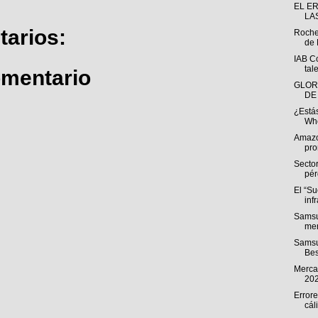
EL E
LA
arios:
Roche
de 
IAB C
tal
omentario
GLOR
DE
¿Estás
Whe
Amazo
pro
Sector
pér
El “S
inf
Samsu
men
Samsu
Bes
Mercad
20
Errore
cál