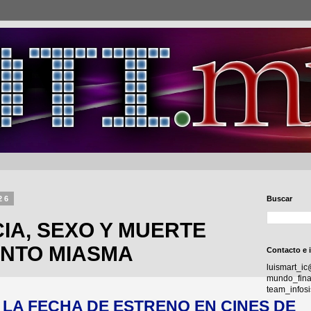
26
Buscar
IA, SEXO Y MUERTE
NTO MIASMA
Contacto e 
luismart_i
mundo_fina
team_info
 LA FECHA DE ESTRENO EN CINES DE