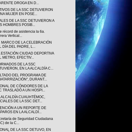
ARENTE DROGA EN D...
TIVOS DE LA SSC DETUVIERON
UNA MUJER EN POSE...
IALES DE LA SSC DETUVIERON A
S HOMBRES POSIB...
récord de asistencia la 6a.
rera Vertical...
L MARCO DE LA CELEBRACIÓN
 DÍA DEL PADRE, L...
A ESTACIÓN CIUDAD DEPORTIVA
L METRO, EFECTIV...
ORMADOS DE LA SSC
TUVIERON, EN LA ALCALDÍA C...
LTADO DEL PROGRAMA DE
HATARRIZACIÓN", DURANT...
ONAL DE CÓNDORES DE LA
C TRASLADÓ A UN HOSPI...
A ALCALDÍA CUAUHTÉMOC,
CIALES DE LA SSC DET...
TENCIÓN A UN REPORTE DE
SPAROS EN LA ALCALDÍ...
cretaría de Seguridad Ciudadana
C) de la C...
ONAL DE LA SSC DETUVO, EN