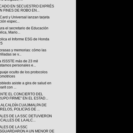
ICADO EN SECUESTRO EXPRÉS
N FINES DE ROBO EN...
ard y Universal lanzan tarjeta
ción espec...
ra el secretario de Educación
lica, Mario...
blica el Informe ESG de Honda
25
 brasas y memorias: cómo las
rilladas se v...
a ISSSTE más de 23 mil
stamos personales e...
guaje oculto de los protocolos
omotrices
bledo asiste a gira de salud en
arit con ...
NTE EL CONCIERTO DEL
RUPO FIRME” EN EL ESTAD...
A ALCALDÍA CUAJIMALPA DE
RELOS, POLICÍAS DE ...
IALES DE LA SSC DETUVIERON
CALLES DE LA ALC...
ALES DE LA SSC
SGUARDARON A UN MENOR DE