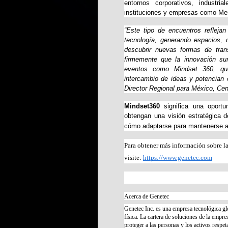
entornos corporativos, industri
instituciones y empresas como Mer
“Este tipo de encuentros refleja
tecnología, generando espacios, 
descubrir nuevas formas de tra
firmemente que la innovación su
eventos como Mindset 360, que
intercambio de ideas y potencian e
Director Regional para México, Ce
Mindset360
significa una oportu
obtengan una visión estratégica d
cómo adaptarse para mantenerse a 
Para obtener más información sobre l
visite:
https://www.genetec.com
Acerca de Genetec
Genetec Inc. es una empresa tecnológica gl
física. La cartera de soluciones de la emp
proteger a las personas y los activos respe