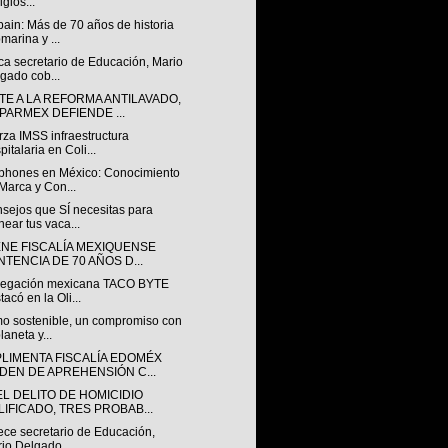
igios...
ain: Más de 70 años de historia
marina y ...
ca secretario de Educación, Mario
gado cob...
TE A LA REFORMA ANTILAVADO,
PARMEX DEFIENDE ...
za IMSS infraestructura
pitalaria en Coli...
phones en México: Conocimiento
Marca y Con...
sejos que SÍ necesitas para
near tus vaca...
ENE FISCALÍA MEXIQUENSE
NTENCIA DE 70 AÑOS D...
legación mexicana TACO BYTE
tacó en la Oli...
mo sostenible, un compromiso con
laneta y...
LIMENTA FISCALÍA EDOMÉX
DEN DE APREHENSIÓN C...
EL DELITO DE HOMICIDIO
LIFICADO, TRES PROBAB...
ece secretario de Educación,
io Delgado, ...