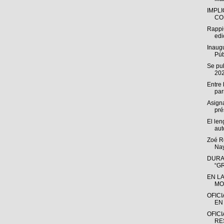
IMPL
CO
RappiC
edi
Inaugu
Púb
Se pu
20
Entre
par
Asign
pré
El len
aut
Zoé Ro
Nay
DURA
“G
EN L
MO
OFIC
EN 
OFICI
RE