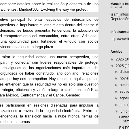
 comparte detalles sobre la realización y desarrollo de uno
Manejo e im
Internet.
a clientes: Mindset360: Evolving the way we protect.
team_info
Reputació
tivo principal fomentar espacios de intercambio de
pectivas e impulsaron el crecimiento dentro del sector. A
plenarias, se buscó presentar tendencias, la adopción de
Infosistema
l comportamiento del consumidor, entre otros. Adicional,
http://www.
una oportunidad para fortalecer el vínculo con socios
viendo relaciones a largo plazo.
Archivo
 mirar la seguridad desde una nueva perspectiva, una
►
2026
(8
mpartir y conectar con líderes responsables de proteger
▼
2025
(1
s en algunas de las organizaciones más importantes del
►
dici
rgullosos de haber construido, año con año, relaciones
►
novi
sas que hoy nos acompañan. Hoy reunimos aquí a quienes
nes entienden que la seguridad ya no es solo una cuestión
►
octub
ategia, eficiencia y visión a largo plazo.” mencionó Pilar
►
sept
ara México, Centroamérica y el Caribe, Genetec
►
agos
►
julio
es participaron en sesiones diseñadas para impulsar la
nizaciones a través de la seguridad electrónica. Entre los
▼
junio
endencias, la transición hacia la nube híbrida, temas de
Lawson
tem
ón de los sistemas.
EN P