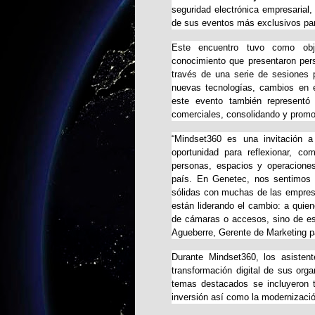
seguridad electrónica empresarial,
de sus eventos más exclusivos par
Este encuentro tuvo como obje
conocimiento que presentaron pers
través de una serie de sesiones 
nuevas tecnologías, cambios en e
este evento también representó 
comerciales, consolidando y promo
“Mindset360 es una invitación a
oportunidad para reflexionar, co
personas, espacios y operacione
país. En Genetec, nos sentimos o
sólidas con muchas de las empre
están liderando el cambio: a quie
de cámaras o accesos, sino de estr
Agueberre, Gerente de Marketing p
Durante Mindset360, los asistent
transformación digital de sus orga
temas destacados se incluyeron t
inversión así como la modernizaci