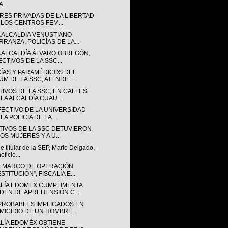
...
RES PRIVADAS DE LA LIBERTAD
 LOS CENTROS FEM...
A ALCALDÍA VENUSTIANO
RRANZA, POLICÍAS DE LA...
A ALCALDÍA ÁLVARO OBREGÓN,
ECTIVOS DE LA SSC...
CÍAS Y PARAMÉDICOS DEL
UM DE LA SSC, ATENDIE...
TIVOS DE LA SSC, EN CALLES
 LA ALCALDÍA CUAU...
FECTIVO DE LA UNIVERSIDAD
LA POLICÍA DE LA ...
TIVOS DE LA SSC DETUVIERON
OS MUJERES Y A U...
 titular de la SEP, Mario Delgado,
eficio...
L MARCO DE OPERACIÓN
STITUCIÓN”, FISCALÍA E...
ALÍA EDOMEX CUMPLIMENTA
DEN DE APREHENSIÓN C...
PROBABLES IMPLICADOS EN
MICIDIO DE UN HOMBRE...
ALÍA EDOMÉX OBTIENE