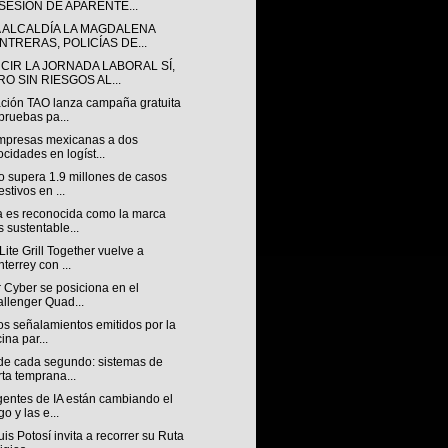
SESIÓN DE APARENTE...
A ALCALDÍA LA MAGDALENA
NTRERAS, POLICÍAS DE...
CIR LA JORNADA LABORAL SÍ,
RO SIN RIESGOS AL...
ción TAO lanza campaña gratuita
pruebas pa...
mpresas mexicanas a dos
ocidades en logíst...
o supera 1.9 millones de casos
estivos en ...
a es reconocida como la marca
 sustentable...
 Lite Grill Together vuelve a
terrey con ...
r Cyber ​​se posiciona en el
llenger Quad...
os señalamientos emitidos por la
cina par...
 de cada segundo: sistemas de
rta temprana...
gentes de IA están cambiando el
go y las e...
is Potosí invita a recorrer su Ruta