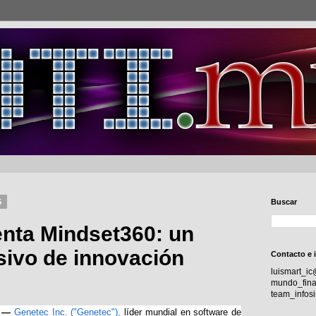
5
Buscar
nta Mindset360: un
sivo de innovación
Contacto e 
luismart_i
mundo_fina
team_info
5 —
Genetec Inc. ("Genetec"),
líder mundial en software de