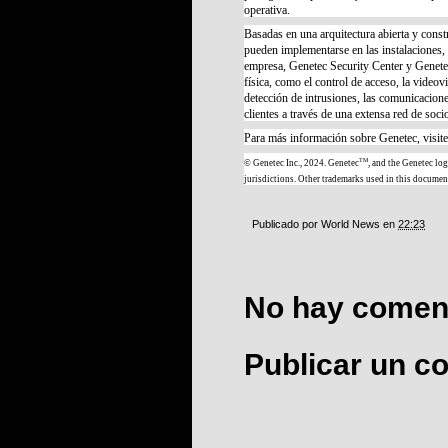
operativa.
Basadas en una arquitectura abierta y const
pueden implementarse en las instalaciones, 
empresa, Genetec Security Center y Genetec
física, como el control de acceso, la video
detección de intrusiones, las comunicacion
clientes a través de una extensa red de soc
Para más información sobre Genetec, visit
TM
© Genetec Inc., 2024. Genetec
, and the Genetec log
jurisdictions. Other trademarks used in this documen
Publicado por
World News
en
22:23
No hay coment
Publicar un c