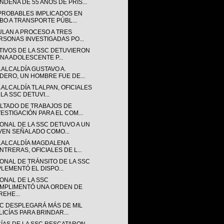
NDENA DE 55 AÑOS DE PRIS...
PROBABLES IMPLICADOS EN
BO A TRANSPORTE PÚBL...
ULAN A PROCESO A TRES
RSONAS INVESTIGADAS PO...
TIVOS DE LA SSC DETUVIERON
UNA ADOLESCENTE P...
 ALCALDÍA GUSTAVO A.
DERO, UN HOMBRE FUE DE...
 ALCALDÍA TLALPAN, OFICIALES
LA SSC DETUVI...
LTADO DE TRABAJOS DE
VESTIGACIÓN PARA EL COM...
ONAL DE LA SSC DETUVO A UN
VEN SEÑALADO COMO...
A ALCALDÍA MAGDALENA
NTRERAS, OFICIALES DE L...
ONAL DE TRÁNSITO DE LA SSC
PLEMENTÓ EL DISPO...
ONAL DE LA SSC
MPLIMENTÓ UNA ORDEN DE
REHE...
SC DESPLEGARÁ MÁS DE MIL
LICÍAS PARA BRINDAR...