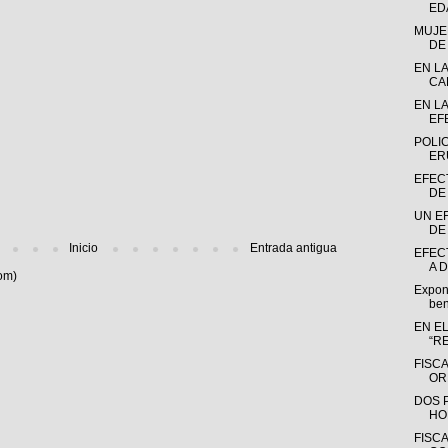
EDA
MUJE
DE
EN L
CA
EN L
EF
POLI
ER
EFEC
DE
UN E
DE 
Inicio
Entrada antigua
EFEC
A D
om)
Expone
ben
EN E
“RE
FISC
OR
DOS 
HO
FISC