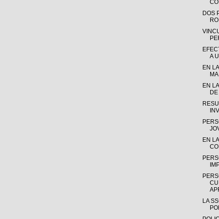
CO
DOS 
RO
VINC
PE
EFEC
A 
EN LA
MA
EN LA
DE 
RESU
IN
PERS
JO
EN L
CO
PERS
IM
PERS
CU
AP
LA S
PO