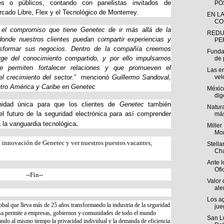
ales o públicos, contando con panelistas invitados de
PO
cado Libre, Flex y el Tecnológico de Monterrey.
EN L
CO
n el compromiso que tiene Genetec de ir más allá de la
REDU
donde nuestros clientes puedan compartir experiencias y
PE
nsformar sus negocios. Dentro de la compañía creemos
Funda
rge del conocimiento compartido, y por ello impulsamos
de 
 permiten fortalecer relaciones y que promueven el
Las e
l crecimiento del sector
.” mencionó
Guillermo Sandoval,
vel
ntro América y Caribe en Genetec
Méxic
dig
nidad única para que los clientes de
Genetec
también
Natur
el futuro de la seguridad electrónica para así comprender
más
.
la vanguardia tecnológica
Miller
Mon
a innovación de Genetec y ver nuestros puestos vacantes,
Stella
Cha
Ante l
Ofi
--Fin--
Valor
ale
Los a
obal que lleva más de 25 años transformando la industria de la seguridad
jue
resa permite a empresas, gobiernos y comunidades de todo el mundo
San Lu
tando al mismo tiempo la privacidad individual y la demanda de eficiencia