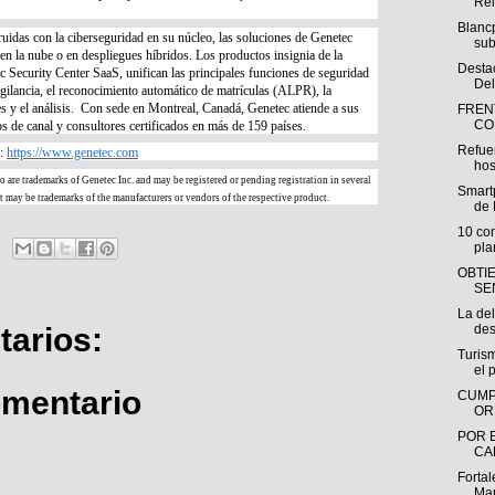
Rel
Blancp
ruidas con la ciberseguridad en su núcleo, las soluciones de Genetec
sub
en la nube o en despliegues híbridos. Los productos insignia de la
Desta
 Security Center SaaS, unifican las principales funciones de seguridad
Del
vigilancia, el reconocimiento automático de matrículas (ALPR), la
es y el análisis. Con sede en Montreal, Canadá, Genetec atiende a sus
FREN
CO
ios de canal y consultores certificados en más de 159 países.
Refuer
e:
https://www.genetec.com
hos
o are trademarks of Genetec Inc. and may be registered or pending registration in several
Smart
t may be trademarks of the manufacturers or vendors of the respective product.
de 
10 con
pla
OBTI
SE
La de
des
arios:
Turis
el p
omentario
CUMP
OR
POR 
CA
Fortal
Mar