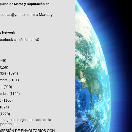
pulso de Marca y Reputación en
Marca y
sistemas@yahoo.com.mx
n
s Network
facebook.com/informativ0
449)
3156)
embre
(1094)
embre
(1101)
re
(910)
iembre
(1144)
to
(1160)
(1024)
(1278)
 logra su mejor resultado de la
porada, u...
OSESIÓN DE ENVOLTORIOS CON