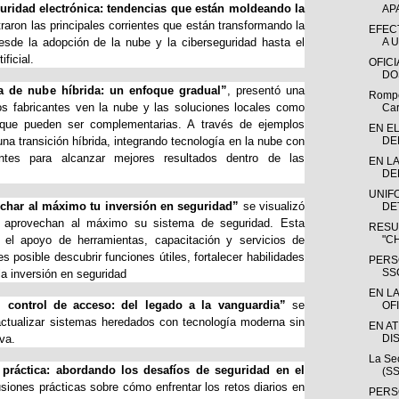
uridad electrónica: tendencias que están moldeando la
AP
raron las principales corrientes que están transformando la
EFEC
desde la adopción de la nube y la ciberseguridad hasta el
A 
ificial.
OFIC
DO
ra de nube híbrida: un enfoque gradual”
, presentó una
Rompe 
s fabricantes ven la nube y las soluciones locales como
Car
que pueden ser complementarias. A través de ejemplos
EN E
una transición híbrida, integrando tecnología en la nube con
DEL
ntes para alcanzar mejores resultados dentro de las
EN L
DE
UNIF
har al máximo tu inversión en seguridad”
se visualizó
DE
 aprovechan al máximo su sistema de seguridad. Esta
RESU
el apoyo de herramientas, capacitación y servicios de
"C
 posible descubrir funciones útiles, fortalecer habilidades
PERS
SS
la inversión en seguridad
EN L
l control de acceso: del legado a la vanguardia”
se
OFI
actualizar sistemas heredados con tecnología moderna sin
EN A
va.
DI
La Se
 práctica: abordando los desafíos de seguridad en el
(SS
usiones prácticas sobre cómo enfrentar los retos diarios en
PERS