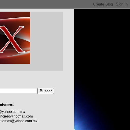
informes.
c@yahoo.com.mx
nciero@hotmail.com
sistemas@yahoo.com.mx