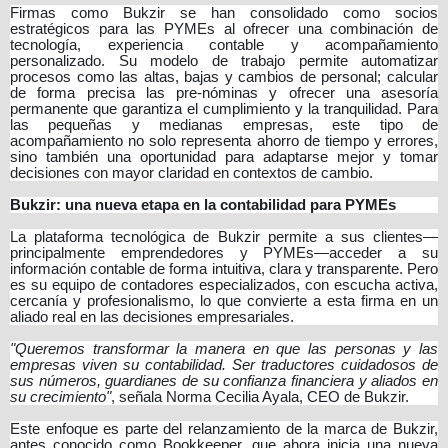
Firmas como Bukzir se han consolidado como socios
estratégicos para las PYMEs al ofrecer una combinación de
tecnología, experiencia contable y acompañamiento
personalizado. Su modelo de trabajo permite automatizar
procesos como las altas, bajas y cambios de personal; calcular
de forma precisa las pre-nóminas y ofrecer una asesoría
permanente que garantiza el cumplimiento y la tranquilidad. Para
las pequeñas y medianas empresas, este tipo de
acompañamiento no solo representa ahorro de tiempo y errores,
sino también una oportunidad para adaptarse mejor y tomar
decisiones con mayor claridad en contextos de cambio.
Bukzir: una nueva etapa en la contabilidad para PYMEs
La plataforma tecnológica de Bukzir permite a sus clientes—
principalmente emprendedores y PYMEs—acceder a su
información contable de forma intuitiva, clara y transparente. Pero
es su equipo de contadores especializados, con escucha activa,
cercanía y profesionalismo, lo que convierte a esta firma en un
aliado real en las decisiones empresariales.
"Queremos transformar la manera en que las personas y las
empresas viven su contabilidad. Ser traductores cuidadosos de
sus números, guardianes de su confianza financiera y aliados en
su crecimiento"
, señala Norma Cecilia Ayala, CEO de Bukzir.
Este enfoque es parte del relanzamiento de la marca de Bukzir,
antes conocido como Bookkeeper, que ahora inicia una nueva