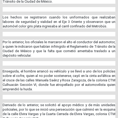
Tránsito de la Ciudad de México.
Los hechos se registraron cuando los uniformados que realizaban
labores de seguridad y vialidad en el Eje 3 Oriente y observaron que un
automóvil color gris plata ingresaba al carril confinado del Metrobús.
Por lo anterior, los oficiales le marcaron el alto el conductor del automotor,
a quien le indicaron que habían infringido el Reglamento de Tránsito de la
Ciudad de México y que la falta que cometió ameritaba traslado a un
depósito vehicular.
Enseguida, el hombre arrancó su vehículo y se llevó a uno de los policías
sobre el cofre, quien al no poder sostenerse, cayó en la cinta asfáltica en
el cruce de las calles Manuela Saénz y Rosa Zaragoza, de la colonia CTM
Culhuacán Sección VI, donde fue atropellado por el automovilista quien
emprendió la huida.
Derivado de lo anterior, se solicitó el apoyo médico y de más unidades
policiales, por lo que se inició una persecución que culminó en la esquina
de la calle Elvira Vargas y la Cuarta Cerrada de Elvira Vargas, colonia CTM