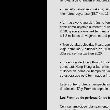
ferroviaria de China en el año 2021
• Tránsito ferroviario Jakarta, 
kilometros cuya fase (15,7 km, 13 
• El massivo Klang de tránsito fer
tiene como objetivo aumentar el u
2020, gracias a una red ferroviaria
a 1,2 millones de viajeros, estará
• Tren de alta velocidad Kuala Lum
viaje entre las 2 ciudades en 90 
dólares, se finalizará en 2020;
• L sección de Hong Kong Express
conectará Hong Kong a las princip
millones de horas de tiempo de via
se espera que esté terminado a fin
Este contexto ofrece perspectivas
de túneles ITA y Premios espacio 
Los Premios de perforación de t
Con su ambicioso planteamiento d