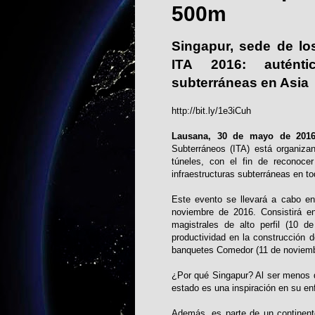
500m
Singapur, sede de lo
ITA 2016: auténti
subterráneas en Asia
http://bit.ly/1e3iCuh
Lausana, 30 de mayo de 2016
Subterráneos (ITA) está organiza
túneles, con el fin de reconoce
infraestructuras subterráneas en t
Este evento se llevará a cabo en
noviembre de 2016. Consistirá e
magistrales de alto perfil (10 
productividad en la construcción 
banquetes Comedor (11 de noviembr
¿Por qué Singapur? Al ser menos de
estado es una inspiración en su en
Además, es parte de un continent