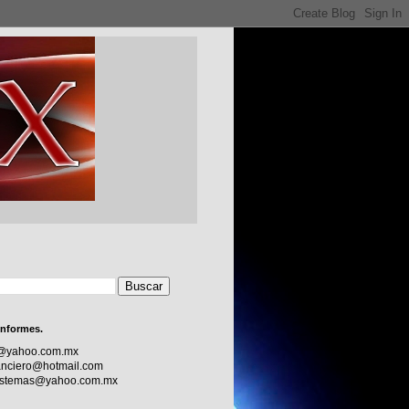
informes.
c@yahoo.com.mx
nciero@hotmail.com
sistemas@yahoo.com.mx