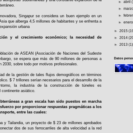
►
abril
bterráneo.
►
marz
►
febre
nnovadora, Singapur se considera un buen ejemplo en un
Asia que alberga 4,5 millones de habitantes y se enfrenta a
►
ener
 expansión urbana
►
2015
(1
ación y el crecimiento económico; la necesidad de
►
2014
(2
►
2013
(1)
blación de ASEAN (Asociación de Naciones del Sudeste
embargo, se espera que más de 90 millones de personas a
Datos perso
 2030, sobre todo por motivos profesionales.
ad de la gestión de tales flujos demográficos en términos
ico. $ 7 trillones serían necesarios para el desarrollo de la
entorno, la industria de la construcción de túneles es
 continente asiático.
ubterráneas a gran escala han sido puestos en marcha
esfuerzo por proporcionar respuestas pragmáticas a los
sporte, entre las cuales:
na y Tailandia, un proyecto de $ 23 de millones aprobados
onectar dos de sus ferrocarriles de alta velocidad a la red