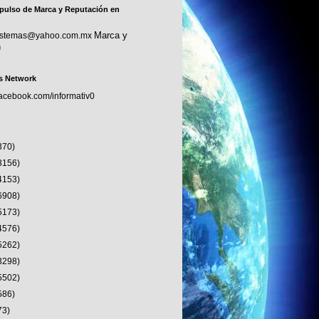
pulso de Marca y Reputación en
Marca y
sistemas@yahoo.com.mx
n
s Network
facebook.com/informativ0
370)
3156)
4153)
6908)
5173)
4576)
5262)
3298)
5502)
586)
73)