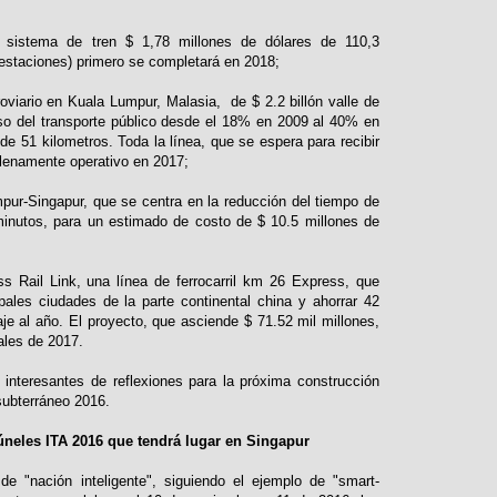
;
un sistema de tren $ 1,78 millones de dólares de 110,3
estaciones) primero se completará en 2018;
roviario en Kuala Lumpur, Malasia, de $ 2.2 billón valle de
so del transporte público desde el 18% en 2009 al 40% en
 de 51 kilometros. Toda la línea, que se espera para recibir
 plenamente operativo en 2017;
pur-Singapur, que se centra en la reducción del tiempo de
minutos, para un estimado de costo de $ 10.5 millones de
 Rail Link, una línea de ferrocarril km 26 Express, que
ales ciudades de la parte continental china y ahorrar 42
je al año. El proyecto, que asciende $ 71.52 mil millones,
ales de 2017.
 interesantes de reflexiones para la próxima construcción
subterráneo 2016.
úneles ITA 2016 que tendrá lugar en Singapur
e "nación inteligente", siguiendo el ejemplo de "smart-