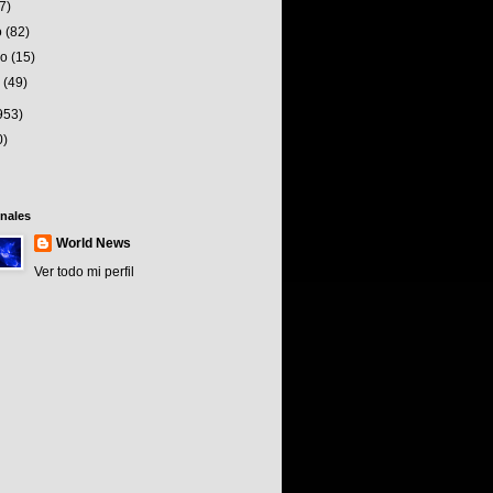
(7)
o
(82)
ro
(15)
o
(49)
953)
0)
nales
World News
Ver todo mi perfil