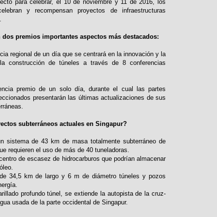
fecto para celebrar, el 10 de noviembre y 11 de 2016, los
lebran y recompensan proyectos de infraestructuras
.
n dos premios importantes aspectos más destacados:
ia regional de un día que se centrará en la innovación y la
 la construcción de túneles a través de 8 conferencias
ncia premio de un solo día, durante el cual las partes
eccionados presentarán las últimas actualizaciones de sus
erráneas.
yectos subterráneos actuales en Singapur?
un sistema de 43 km de masa totalmente subterráneo de
que requieren el uso de más de 40 tuneladoras.
 centro de escasez de hidrocarburos que podrían almacenar
óleo.
, de 34,5 km de largo y 6 m de diámetro túneles y pozos
nergía.
illado profundo túnel, se extiende la autopista de la cruz-
 agua usada de la parte occidental de Singapur.