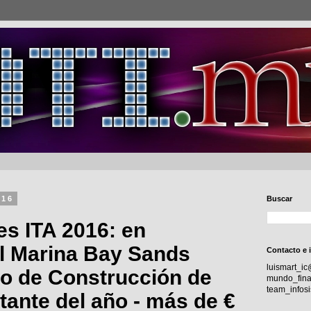
016
Buscar
es ITA 2016: en
el Marina Bay Sands
Contacto e 
luismart_i
to de Construcción de
mundo_fina
team_info
tante del año - más de €