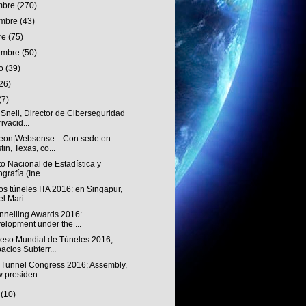
embre
(270)
embre
(43)
re
(75)
iembre
(50)
to
(39)
26)
(7)
Snell, Director de Ciberseguridad
rivacid...
eon|Websense... Con sede en
tin, Texas, co...
uto Nacional de Estadística y
grafía (Ine...
s túneles ITA 2016: en Singapur,
el Mari...
unnelling Awards 2016:
elopment under the ...
eso Mundial de Túneles 2016;
acios Subterr...
 Tunnel Congress 2016; Assembly,
 presiden...
o
(10)