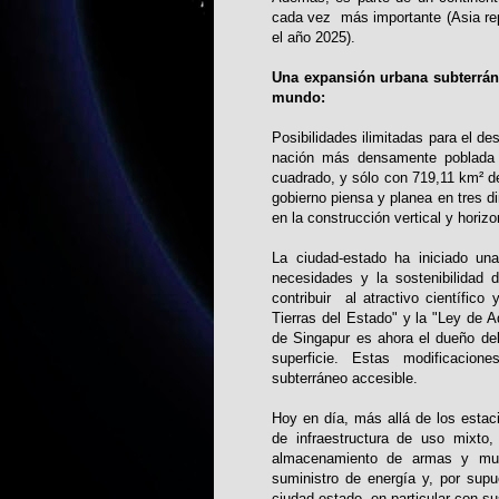
cada vez más importante (Asia rep
el año 2025).
Una expansión urbana subterrán
mundo:
Posibilidades ilimitadas para el des
nación más densamente poblada 
cuadrado, y sólo con 719,11 km² de 
gobierno piensa y planea en tres d
en la construcción vertical y horizo
La ciudad-estado ha iniciado una
necesidades y la sostenibilidad de
contribuir al atractivo científic
Tierras del Estado" y la "Ley de A
de Singapur es ahora el dueño de
superficie. Estas modificacion
subterráneo accesible.
Hoy en día, más allá de los estaci
de infraestructura de uso mixto,
almacenamiento de armas y munic
suministro de energía y, por sup
ciudad-estado, en particular con s