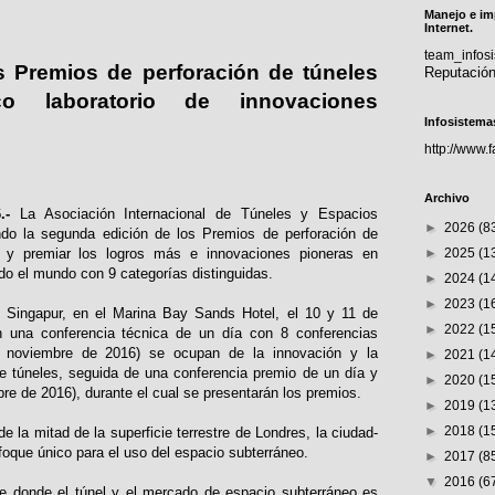
Manejo e im
Internet.
team_info
s Premios de perforación de túneles
Reputació
co laboratorio de innovaciones
Infosistema
http://www.
Archivo
.-
La Asociación Internacional de Túneles y Espacios
►
2026
(8
ndo la segunda edición de los Premios de perforación de
r y premiar los logros más e innovaciones pioneras en
►
2025
(1
odo el mundo con 9 categorías distinguidas.
►
2024
(1
►
2023
(1
 Singapur, en el Marina Bay Sands Hotel, el 10 y 11 de
►
2022
(1
n una conferencia técnica de un día con 8 conferencias
de noviembre de 2016) se ocupan de la innovación y la
►
2021
(1
de túneles, seguida de una conferencia premio de un día y
►
2020
(1
e de 2016), durante el cual se presentarán los premios.
►
2019
(1
►
2018
(1
 la mitad de la superficie terrestre de Londres, la ciudad-
foque único para el uso del espacio subterráneo.
►
2017
(8
▼
2016
(6
e donde el túnel y el mercado de espacio subterráneo es