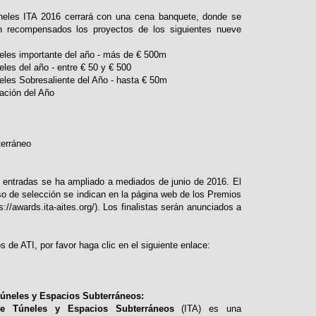
neles ITA 2016 cerrará con una cena banquete, donde se
 recompensados ​​los proyectos de los siguientes nueve
eles importante del año - más de € 500m
les del año - entre € 50 y € 500
eles Sobresaliente del Año - hasta € 50m
zación del Año
terráneo
s entradas se ha ampliado a mediados de junio de 2016. El
so de selección se indican en la página web de los Premios
s://awards.ita-aites.org/). Los finalistas serán anunciados a
 de ATI, por favor haga clic en el siguiente enlace:
Túneles y Espacios Subterráneos:
 de Túneles y Espacios Subterráneos
(ITA) es una