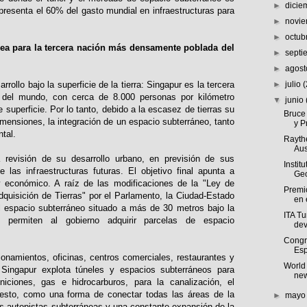
►
dici
resenta el 60% del gasto mundial en infraestructuras para
►
novi
►
octub
ea para la tercera nación más densamente poblada del
►
sept
►
agos
arrollo bajo la superficie de la tierra: Singapur es la tercera
►
julio
(
del mundo, con cerca de 8.000 personas por kilómetro
▼
junio
superficie. Por lo tanto, debido a la escasez de tierras su
Bruce 
imensiones, la integración de un espacio subterráneo, tanto
y P
ntal.
Rayth
Aus
 revisión de su desarrollo urbano, en previsión de sus
Instit
 las infraestructuras futuras. El objetivo final apunta a
Geo
o y económico. A raíz de las modificaciones de la "Ley de
Premio
dquisición de Tierras" por el Parlamento, la Ciudad-Estado
en 
l espacio subterráneo situado a más de 30 metros bajo la
ITA T
es permiten al gobierno adquirir parcelas de espacio
dev
Congr
Esp
onamientos, oficinas, centros comerciales, restaurantes y
World
 Singapur explota túneles y espacios subterráneos para
new
iones, gas e hidrocarburos, para la canalización, el
uesto, como una forma de conectar todas las áreas de la
►
may
us autopistas subterráneas y una constante expansión de la