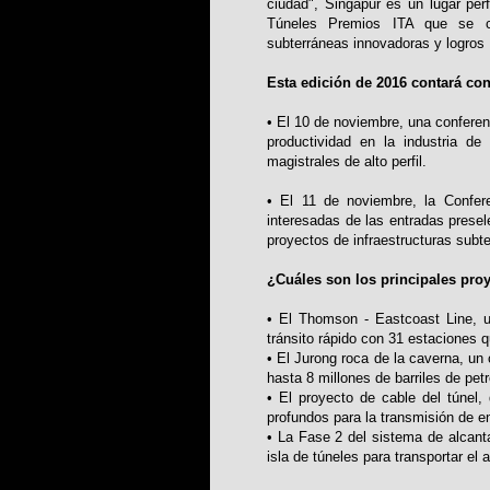
ciudad", Singapur es un lugar per
Túneles Premios ITA que se ce
subterráneas innovadoras y logros 
Esta edición de 2016 contará co
• El 10 de noviembre, una conferenc
productividad en la industria de
magistrales de alto perfil.
• El 11 de noviembre, la Confere
interesadas de las entradas presel
proyectos de infraestructuras subt
¿Cuáles son los principales pro
• El Thomson - Eastcoast Line, 
tránsito rápido con 31 estaciones 
• El Jurong roca de la caverna, un
hasta 8 millones de barriles de petr
• El proyecto de cable del túnel
profundos para la transmisión de e
• La Fase 2 del sistema de alcantar
isla de túneles para transportar el