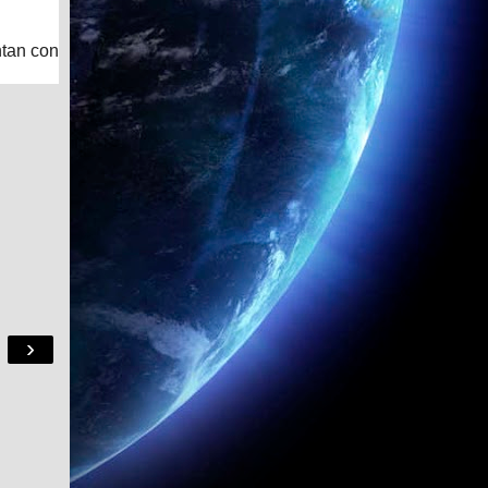
ntan con
›