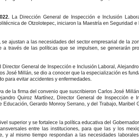
022.
La Dirección General de Inspección e Inclusión Labora
litécnica de Otzolotepec, iniciaron la Maestría en Seguridad e
 se ajustan a las necesidades del sector empresarial de la zo
ue a través de las políticas que se impulsen, se generarán p
el Director General de Inspección e Inclusión Laboral, Alejandro
los José Millán, se dio a conocer que la especialización es fun
ado para evitar accidentes y enfermedades.
a de la firma del convenio que suscribieron Carlos José Millán 
ejandro Quiroz Martínez, Director General de Inspección e I
 de Educación, Gerardo Monroy Serrano, y del Trabajo, Maribel
vel superior y se fortalece la política educativa del Gobernador
nsversales entre las instituciones, para que las y los mex
e, y al mismo tiempo respondan a las necesidades laborales