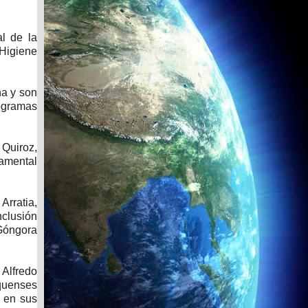
l de la
 Higiene
na y son
rogramas
 Quiroz,
damental
Arratia,
nclusión
 Góngora
 Alfredo
iquenses
 en sus