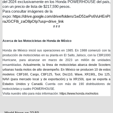
del 2024 exclusivamente en los Honda POWERHOUSE del país,
con un precio de lista de $217,590 pesos.
Para consultar imágenes de la
expo:
https://drive.google.com/drive/folders/1wD51wPs6VuHEnPI
raJGCF8i_zaO8pOIp?usp=drive_link
# # #
Acerca de las Motocicletas de Honda de México
Honda de México inició sus operaciones en 1985. En 1988 comenzó con la
producción de motocicletas en su planta en El Salto, Jalisco, con la CBR1000
Hurricane, para alcanzar en marzo de 2023 un millón de unidades
ensambladas.
Actualmente, la línea de motocicletas abarca desde Scooters
urbanas hasta motos de alto desempeño. En México se producen 10 de estos
modelos: CBF160, Cargo, CBF125, Tool, Dio110, Wave, XR190L, Dio 125,
NAVi (para mercado local y de exportación) y la XR150L que se exporta a
Estados Unidos y Canadá.
Cuenta con más de 190 distribuidores de
motocicletas y cuatro POWERHOUSE.
Visita nuestro sitio para más información:
https://www.honda.mx/motos
World News
en
22:50