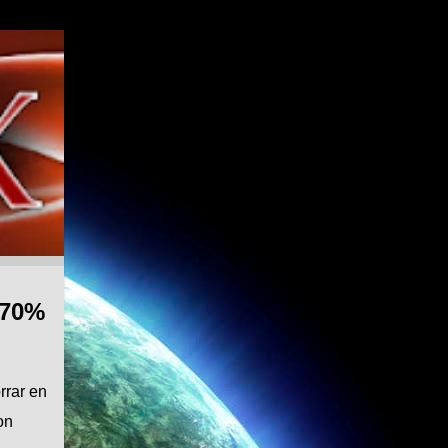
 70%
rrar en
on