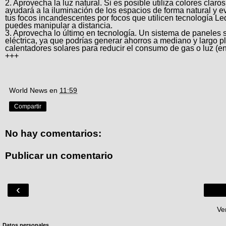
2. Aprovecha la luz natural. Si es posible utiliza colores claro
ayudará a la iluminación de los espacios de forma natural y evi
tus focos incandescentes por focos que utilicen tecnología 
puedes manipular a distancia.
3. Aprovecha lo último en tecnología. Un sistema de paneles 
eléctrica, ya que podrías generar ahorros a mediano y largo pl
calentadores solares para reducir el consumo de gas o luz (en
+++
World News
en
11:59
Compartir
No hay comentarios:
Publicar un comentario
‹
Ve
Datos personales