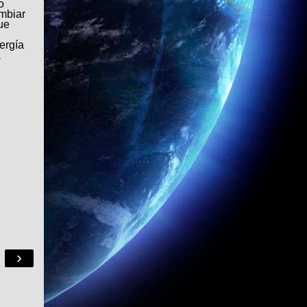
o
ambiar
ue
ergía
a
›