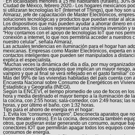
· En localidades menores a 15 mil habitantes (rurales), 30% 
Ciudad de México, febrero 2020.- Los hogares mexicanos pod
si utilizaran tecnologías IoT (Internet of Things), que hoy so
Almaraz, jefe de capacitación de Master Electrónicos, empr
soluciones tecnológicas y productos que puedan estar al alcan
Los dispositivos que más pueden ayudar a ahorrar dinero en ca
ahorradores, los cuales representan una mínima inversión y s
“Hoy contamos con el apoyo de tecnologías IoT que nos permi
conexión a internet, lo que nos permitiría acceder a nuestros 
nuestro celular”, señala Almaraz.
Las actuales tendencias en iluminación para el hogar han adq
mexicanas. Empresas como Master Electrónicos, experta en i
contactos inteligentes que pueden ser manipulados a distanc
explica el especialista.
“Muchas veces la dinámica del día a día, por muy organizado
dejamos conectados equipos que implican un mayor riesgo, 
vampiro y que al final se verá reflejado en el gasto familiar” 
Más del 99% de las viviendas habitadas del país cuenta con a
Encuesta Nacional sobre Consumo de Energéticos en Viviendas
Estadística y Geografía (INEGI).
Según la ENCEVI, el tiempo promedio de uso de focos en los 
hora y media destinado el mayor tiempo a la iluminación de la 
la cocina, con 2:55 horas; sala-comedor, con 2:49 horas; las r
horas, y por último el baño, con 1:32 horas.
Tips para el ahorro de energía en el hogar:
1. Evita los “consumos vampiro”. Desconecta aparatos que no 
home theater u otros). En la cocina, desconecta también equip
otros, que pudieran estar generando un consumo, aunque bajo,
conectores IOT que permitirán apagar todos los equipos cone
consumos de energía.