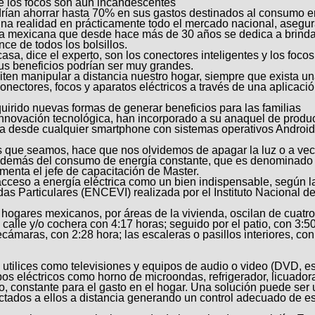
de los focos son aún incandescentes
rían ahorrar hasta 70% en sus gastos destinados al consumo e
n una realidad en prácticamente todo el mercado nacional, asegu
esa mexicana que desde hace más de 30 años se dedica a brinda
ce de todos los bolsillos.
sa, dice el experto, son los conectores inteligentes y los focos
us beneficios podrían ser muy grandes.
ten manipular a distancia nuestro hogar, siempre que exista u
conectores, focos y aparatos eléctricos a través de una aplicaci
uirido nuevas formas de generar beneficios para las familias
nnovación tecnológica, han incorporado a su anaquel de produ
ia desde cualquier smartphone con sistemas operativos Android
s que seamos, hace que nos olvidemos de apagar la luz o a ve
además del consumo de energía constante, que es denominado
comenta el jefe de capacitación de Master.
cceso a energía eléctrica como un bien indispensable, según l
 Particulares (ENCEVI) realizada por el Instituto Nacional d
hogares mexicanos, por áreas de la vivienda, oscilan de cuatr
calle y/o cochera con 4:17 horas; seguido por el patio, con 3:5
ecámaras, con 2:28 hora; las escaleras o pasillos interiores, con
utilices como televisiones y equipos de audio o video (DVD, es
os eléctricos como horno de microondas, refrigerador, licuador
 constante para el gasto en el hogar. Una solución puede ser ut
ctados a ellos a distancia generando un control adecuado de e