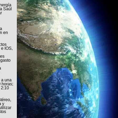
nergía
ra Saúl
r
na
ón en
ctos
 e IOS,
ces
 gasto
a
e
o a una
0 horas;
 2:10
téreo,
a y
ilizar
stos