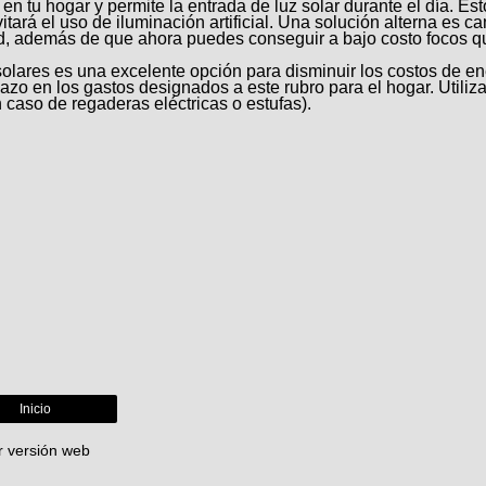
s en tu hogar y permite la entrada de luz solar durante el día. Est
tará el uso de iluminación artificial. Una solución alterna es c
Led, además de que ahora puedes conseguir a bajo costo focos q
solares es una excelente opción para disminuir los costos de en
azo en los gastos designados a este rubro para el hogar. Utiliz
 caso de regaderas eléctricas o estufas).
Inicio
r versión web