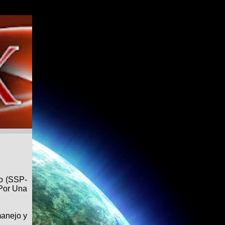
co (SSP-
“Por Una
manejo y