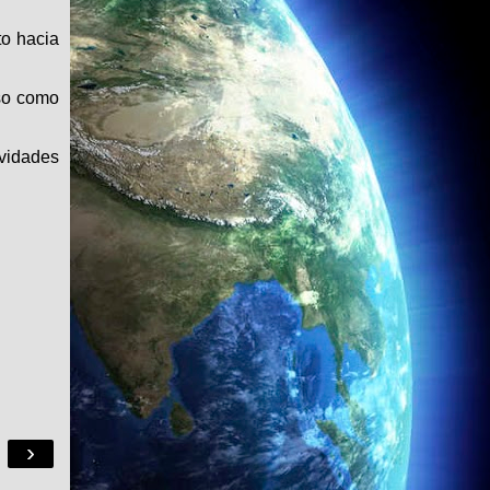
to hacia
eso como
ividades
›