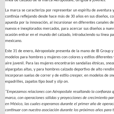
línea de calzado de la marca Aéropostale, dirigida a jóvenes.
La marca se caracteriza por representar un espíritu de aventura
continúa reflejando desde hace más de 30 años en sus diseños, colo
apuesta por la innovación, al incursionar en diferentes canales de
nuevos e inexplorados mercados, para acercar sus diseños a nuevo
ocasión entrar en el mundo del calzado, introduciendo su línea p
mexicano.
Este 31 de enero, Aéropostale presenta de la mano de IB Group y 
modelos para hombres y mujeres con colores y estilos diferentes y
aire juvenil. Para las mujeres encontrarán sandalias étnicas,
snea
alpargatas altas, y para hombres calzado deportivo de alto rendi
incorporan suelas de correr y de estilo
creeper
, en modelos de
sn
espadrilles, zapatos tipo
boat
y
slip on
.
“Empezamos relaciones con Aéropostale resaltando la confianza 
marca, con operaciones sólidas y proyecciones de crecimiento par
en México, las cuales esperamos durante el primer año de opera
continuar con nuestra asociación durante los próximos años para 