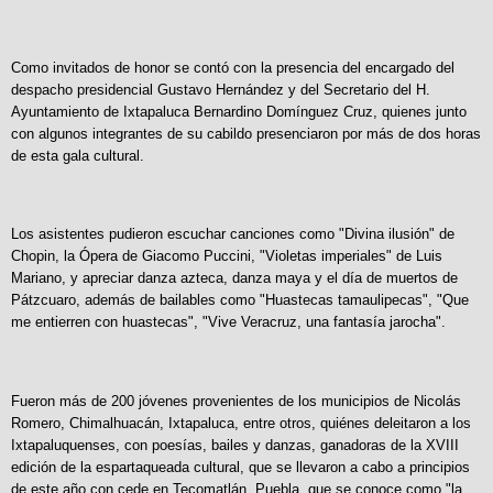
Como invitados de honor se contó con la presencia del encargado del
despacho presidencial Gustavo Hernández y del Secretario del H.
Ayuntamiento de Ixtapaluca Bernardino Domínguez Cruz, quienes junto
con algunos integrantes de su cabildo presenciaron por más de dos horas
de esta gala cultural.
Los asistentes pudieron escuchar canciones como "Divina ilusión" de
Chopin, la Ópera de Giacomo Puccini, "Violetas imperiales" de Luis
Mariano, y apreciar danza azteca, danza maya y el día de muertos de
Pátzcuaro, además de bailables como "Huastecas tamaulipecas", "Que
me entierren con huastecas", "Vive Veracruz, una fantasía jarocha".
Fueron más de 200 jóvenes provenientes de los municipios de Nicolás
Romero, Chimalhuacán, Ixtapaluca, entre otros, quiénes deleitaron a los
Ixtapaluquenses, con poesías, bailes y danzas, ganadoras de la XVIII
edición de la espartaqueada cultural, que se llevaron a cabo a principios
de este año con cede en Tecomatlán, Puebla, que se conoce como "la