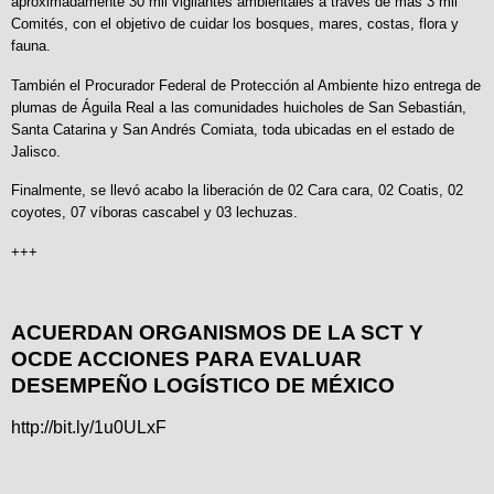
aproximadamente 30 mil vigilantes ambientales a través de más 3 mil
Comités, con el objetivo de cuidar los bosques, mares, costas, flora y
fauna.
También el Procurador Federal de Protección al Ambiente hizo entrega de
plumas de Águila Real a las comunidades huicholes de San Sebastián,
Santa Catarina y San Andrés Comiata, toda ubicadas en el estado de
Jalisco.
Finalmente, se llevó acabo la liberación de 02 Cara cara, 02 Coatis, 02
coyotes, 07 víboras cascabel y 03 lechuzas.
+++
ACUERDAN ORGANISMOS DE LA SCT Y
OCDE ACCIONES PARA EVALUAR
DESEMPEÑO LOGÍSTICO DE MÉXICO
http://bit.ly/1u0ULxF