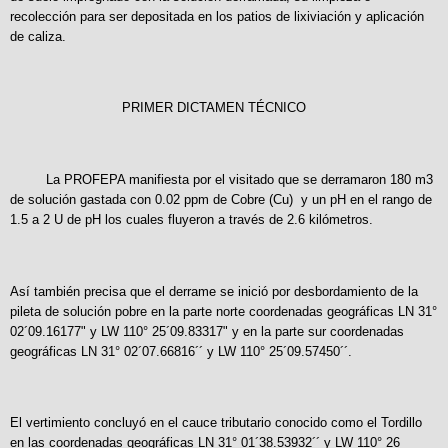
recolección para ser depositada en los patios de lixiviación y aplicación
de caliza.
PRIMER DICTAMEN TÉCNICO
La PROFEPA manifiesta por el visitado que se derramaron 180 m3
de solución gastada con 0.02 ppm de Cobre (Cu) y un pH en el rango de
1.5 a 2 U de pH los cuales fluyeron a través de 2.6 kilómetros.
Así también precisa que el derrame se inició por desbordamiento de la
pileta de solución pobre en la parte norte coordenadas geográficas LN 31°
02´09.16177" y LW 110° 25´09.83317" y en la parte sur coordenadas
geográficas LN 31° 02´07.66816´´ y LW 110° 25´09.57450´´.
El vertimiento concluyó en el cauce tributario conocido como el Tordillo
en las coordenadas geográficas LN 31° 01´38.53932´´ y LW 110° 26