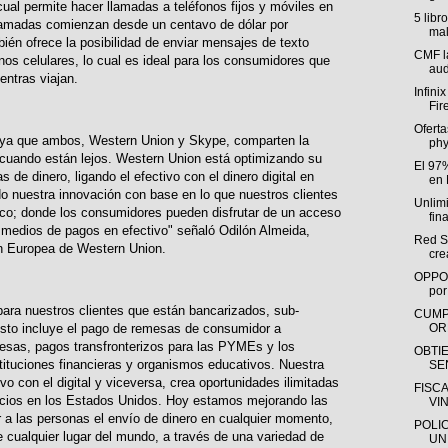
cual permite hacer llamadas a teléfonos fijos y móviles en
5 libr
llamadas comienzan desde un centavo de dólar por
mal
bién ofrece la posibilidad de enviar mensajes de texto
CMF l
os celulares, lo cual es ideal para los consumidores que
aud
ntras viajan.
Infini
Fire
Ofert
o, ya que ambos, Western Union y Skype, comparten la
phy
 cuando están lejos. Western Union está optimizando su
El 97
 de dinero, ligando el efectivo con el dinero digital en
en 
 nuestra innovación con base en lo que nuestros clientes
Unlimi
ico; donde los consumidores pueden disfrutar de un acceso
fin
 medios de pagos en efectivo" señaló Odilón Almeida,
Red S
n Europea de Western Union.
crea
OPPO y
por 
ara nuestros clientes que están bancarizados, sub-
CUMP
OR
sto incluye el pago de remesas de consumidor a
sas, pagos transfronterizos para las PYMEs y los
OBTI
ituciones financieras y organismos educativos. Nuestra
SE
tivo con el digital y viceversa, crea oportunidades ilimitadas
FISC
rcios en los Estados Unidos. Hoy estamos mejorando las
VI
ir a las personas el envío de dinero en cualquier momento,
POLIC
e cualquier lugar del mundo, a través de una variedad de
UN