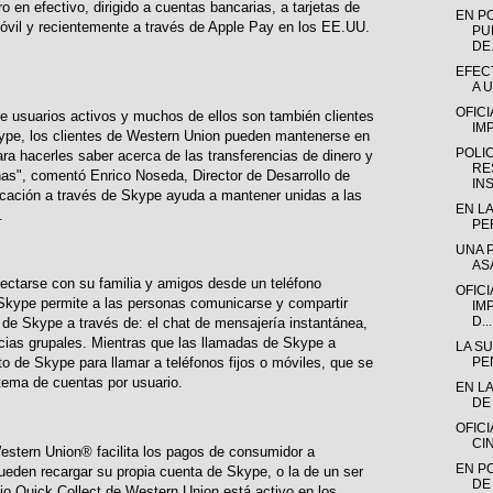
 en efectivo, dirigido a cuentas bancarias, a tarjetas de
EN P
 móvil y recientemente a través de Apple Pay en los EE.UU.
PU
DE.
EFEC
A 
OFICI
e usuarios activos y muchos de ellos son también clientes
IM
ype, los clientes de Western Union pueden mantenerse en
POLIC
ra hacerles saber acerca de las transferencias de dinero y
RE
nas", comentó Enrico Noseda, Director de Desarrollo de
INS
cación a través de Skype ayuda a mantener unidas a las
EN LA
.
PE
UNA 
AS
ctarse con su familia y amigos desde un teléfono
OFICI
 Skype permite a las personas comunicarse y compartir
IM
D...
o de Skype a través de: el chat de mensajería instantánea,
cias grupales. Mientras que las llamadas de Skype a
LA S
PEN
to de Skype para llamar a teléfonos fijos o móviles, que se
stema de cuentas por usuario.
EN LA
DE 
OFIC
CI
estern Union® facilita los pagos de consumidor a
EN P
eden recargar su propia cuenta de Skype, o la de un ser
DE
cio Quick Collect de Western Union está activo en los