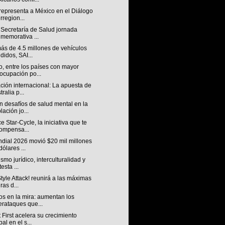
representa a México en el Diálogo
erregion...
 Secretaría de Salud jornada
memorativa ...
ás de 4.5 millones de vehículos
didos, SAI...
, entre los países con mayor
ocupación po...
ción internacional: La apuesta de
tralia p...
 desafíos de salud mental en la
lación jo...
 Star-Cycle, la iniciativa que te
ompensa...
ndial 2026 movió $20 mil millones
dólares ...
ismo jurídico, interculturalidad y
esta ...
tyle Attack! reunirá a las máximas
ras d...
os en la mira: aumentan los
erataques que...
 First acelera su crecimiento
bal en el s...