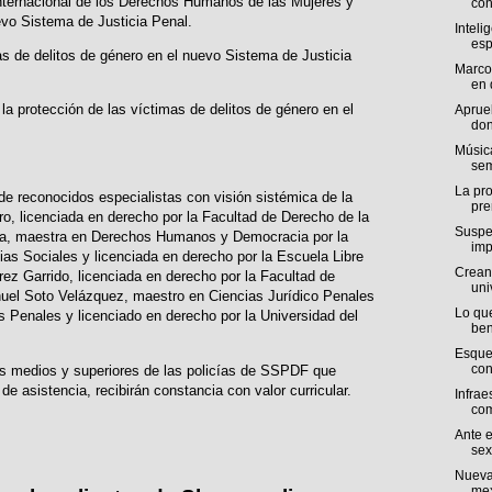
 Internacional de los Derechos Humanos de las Mujeres y
con
uevo Sistema de Justicia Penal.
Intelig
esp
as de delitos de género en el nuevo Sistema de Justicia
Marco:
en 
 la protección de las víctimas de delitos de género en el
Aprue
don
Músic
sem
La pro
reconocidos especialistas con visión sistémica de la
pre
ro, licenciada en derecho por la Facultad de Derecho de la
Suspe
a, maestra en Derechos Humanos y Democracia por la
imp
as Sociales y licenciada en derecho por la Escuela Libre
Crean 
ez Garrido, licenciada en derecho por la Facultad de
uni
el Soto Velázquez, maestro en Ciencias Jurídico Penales
Lo que
as Penales y licenciado en derecho por la Universidad del
ben
Esque
con
dos medios y superiores de las policías de SSPDF que
de asistencia, recibirán constancia con valor curricular.
Infrae
com
Ante e
sex
Nueva
mex