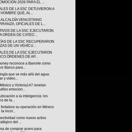
OMOCIÓN 2026 PARA EL ...
IALES DE LA SSC DETUVIERON A
 HOMBRE QUE, AL...
A ALCALDÍA VENUSTIANO
RRANZA, OFICIALES DE L...
TIVOS DE LA SSC EJECUTARON
A ORDEN DE CATEO ...
CÍAS DE LA SSC RECUPERARON
EZAS DE UN VEHÍCU...
IALES DE LA SSC EJECUTARON
NCO ÓRDENES DE AP...
oney reconoce a Banorte como
or Banco para...
ogía que ve más allá del agua:
ar y video...
México y Victoria147 revelan
afíos emocion...
ubicación a la inteligencia: los
os de la...
fortalece su operación en México
la incor...
nectividad como nuevo activo
ratégico del ...
rma de comprar acero para