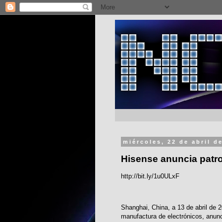
miércoles, 22 de abril d
Hisense anuncia patroc
http://bit.ly/1u0ULxF
Shanghai, China, a 13 de abril de 20
manufactura de electrónicos, anunci