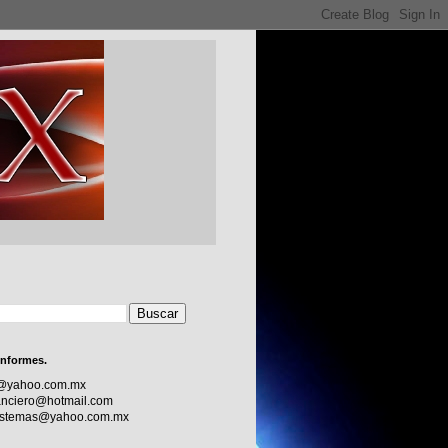
informes.
c@yahoo.com.mx
nciero@hotmail.com
sistemas@yahoo.com.mx