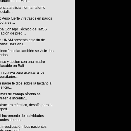
strucción en Méx...
encia artificial: formar talento
ecializ...
 Peso fuerte y retrasos en pagos
dólares ...
ba Consejo Técnico del IMSS
ación de predi...
a UNAM presenta este fin de
ana: Jazz en l...
tección solar también se viste: las
ndas ...
nso y acción con una madre
lacable en Balí...
iniciativa para acercar a los
versitarios...
 nadie te dice sobre la lactancia:
eficio...
mas de trabajo híbrido se
traen e incentiv...
structura eléctrica, desafío para la
peti...
l incremento de actividades
uales de ries...
 investigación: Los pacientes
icanos confí...