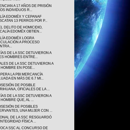
ENCIAN A 17 AÑOS DE PRISIÓN
OS INDIVIDUOS R...
ALÍA EDOMÉX Y CEPANAF
SCATAN 13 PERROS POR P...
L DELITO DE HOMICIDIO,
SCALÍA EDOMÉX OBTIEN...
ALÍA EDOMÉX LOGRA
NCULACIÓN A PROCESO
NTRA...
CÍAS DE LA SSC DETUVIERON A
ES HOMBRES ENTRE...
IALES DE LA SSC DETUVIERON A
 HOMBRE EN POSE...
PERA LA PBI MERCANCÍA
UADA EN MÁS DE 6.7 MI...
OSESIÓN DE POSIBLE
IHUANA, OFICIALES DE LA ...
CÍAS DE LA SSC DETUVIERON A
 HOMBRE QUE, AL ...
OSESIÓN DE POSIBLES
ERVANTES, UNA MUJER CON ...
ONAL DE LA SSC RESGUARDÓ
INTEGRIDAD FÍSICA ...
OCA SSC AL CONCURSO DE