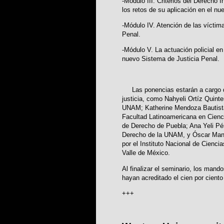
-Módulo III. Criterios del Derecho
los retos de su aplicación en el n
-Módulo IV. Atención de las víctim
Penal.
-Módulo V. La actuación policial en
nuevo Sistema de Justicia Penal.
Las ponencias estarán a cargo de 
justicia, como Nahyeli Ortíz Quinte
UNAM; Katherine Mendoza Bautist
Facultad Latinoamericana en Cienci
de Derecho de Puebla; Ana Yeli Pér
Derecho de la UNAM, y Óscar Manu
por el Instituto Nacional de Cienci
Valle de México.
Al finalizar el seminario, los man
hayan acreditado el cien por ciento 
+++