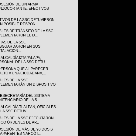
OSESIÓN DE UN ARMA
NZOCORTANTE, EFECTIVOS
..
TIVOS DE LA SSC DETUVIERON
UN POSIBLE RESPON...
ALES DE TRÁNSITO DE LA SSC
PLEMENTARON EL D...
ÍAS DE LA SSC
SGUARDARON EN SUS
TALACION...
 ALCALDÍA IZTAPALAPA,
RSONAL DE LA SSC DETU...
PERSONA QUE AL PARECER
ALTÓ A UNA CIUDADANA,...
ALES DE LA SSC
PLEMENTARÁN UN DISPOSITIVO
UBSECRETARÍA DEL SISTEMA
ITENCIARIO DE LA S...
 ALCALDÍA TLALPAN, OFICIALES
LA SSC DETUVI...
IALES DE LA SSC EJECUTARON
NCO ÓRDENES DE AP...
OSESIÓN DE MÁS DE 90 DOSIS
 APARENTES NARCÓT...