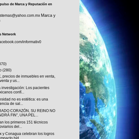
pulso de Marca y Reputación en
Marca y
sistemas@yahoo.com.mx
n
s Network
facebook.com/informativ0
370)
to
(280)
 precios de inmuebles en venta,
venta y us...
 investigación: Los pacientes
icanos confí...
sidad no es estética: es una
encia de sal...
RADO CORAZÓN, SU REINO NO
DRÁ FIN”, UNA PEL...
an los primeros 151 técnicos
oviarios del...
 y Conagua celebran los logros
impacto híd...