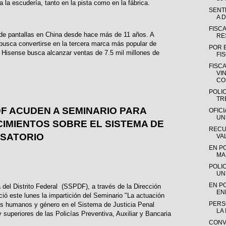
la escudería, tanto en la pista como en la fábrica.
SENT
A D
FISC
 de pantallas en China desde hace más de 11 años. A
RE
 busca convertirse en la tercera marca más popular de
POR E
, Hisense busca alcanzar ventas de 7.5 mil millones de
FI
FISC
VI
CO
POLI
TR
F ACUDEN A SEMINARIO PARA
OFIC
UN
IMIENTOS SOBRE EL SISTEMA DE
RECU
USATORIO
VAL
EN P
MAR
POLI
UN
EN P
 del Distrito Federal (SSPDF), a través de la Dirección
EN
ó este lunes la impartición del Seminario "La actuación
PERS
os humanos y género en el Sistema de Justicia Penal
LA 
superiores de las Policías Preventiva, Auxiliar y Bancaria
CONV