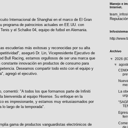
Manejo e im
Internet.
team_info
Reputació
ircuito Internacional de Shanghai en el marco de El Gran
u programa de patrocinios actuales en EE.UU. con
Tenis y el Schalke 04, equipo de futbol en Alemania.
Infosistema
http://www.
e las escuderías más exitosas y reconocidas por su alta
Archivo
petitividad", aseguró Dr. Lin, Vicepresidente Ejecutivo de
i Red Bull Racing, estamos orgullosos de ser una marca que
▼
2026
(8
n constante innovación en productos de consumo para
▼
agos
petencia. Deseamos compartir todo esto con el equipo y
CDMX,
a", agregó el ejecutivo.
pre
Nueva
mex
po, comentó: "A todos los que formamos parte de Infiniti
La obe
urg
la bienvenida al equipo Hisense. Su enfoque en la
ógico es impresionante, y estamos muy entusiasmados por
“SAG
TEN
a lo largo de la temporada".
Egres
ferr
Comex
mplia gama de productos vanguardistas electrónicos de
de 