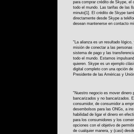
para comprar crédito de Skype, el 
todo el mundo. Las tarifas de las 
minuto[1]. El crédito de Skype tam
directamente desde Skype a teléfon
desean mantenerse en contacto mie
"La alianza es un resultado lógic
misión de conectar a las personas
sistema de pago y las transferencias
todo el mundo. Estamos impulsando
quieren. Skype es un ejemplo clás
digital completo con una opción de
Presidente de las Américas y Unió
"Nuestro negocio es mover dinero p
bancarizados y no bancarizados. E
consumidor, de consumidor a empre
desembolsos para las ONGs, a inst
habilidad de ligar el dinero en efec
para los consumidores y los come
opciones con el objetivo de permit
de cualquier manera, y (casi) desd