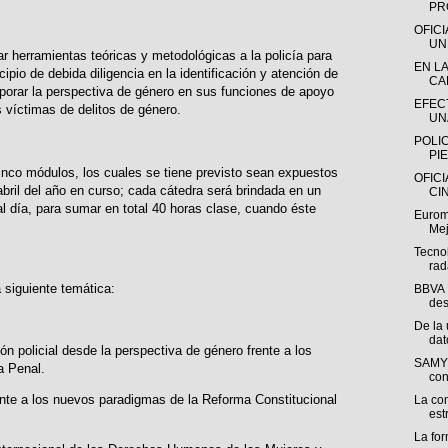
PR
OFIC
UN
ar herramientas teóricas y metodológicas a la policía para
EN L
ncipio de debida diligencia en la identificación y atención de
CA
porar la perspectiva de género en sus funciones de apoyo
EFEC
s víctimas de delitos de género.
UN
POLI
PI
inco módulos, los cuales se tiene previsto sean expuestos
OFIC
abril del año en curso; cada cátedra será brindada en un
CI
 día, para sumar en total 40 horas clase, cuando éste
Eurom
Mej
Tecnol
rad
siguiente temática:
BBVA 
des
De la 
dat
ión policial desde la perspectiva de género frente a los
SAMY 
a Penal.
con 
rente a los nuevos paradigmas de la Reforma Constitucional
La co
est
La fo