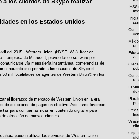
a los clientes de Skype realizar
IMSS 
int
Inicia
lidades en los Estados Unidos
con
Con m
ven
México
pre
il del 2015.- Western Union, (NYSE: WU), líder en
Educa
Aus
e -- empresa de Microsoft, proveedor de software por
s comunicarse vía mensajería instantánea, conferencias de
Crecen
an el acuerdo que permite a los usuarios de Skype el
pob
s 50 mil localidades de agentes de Western Union® en los
Conoce
rec
El Mu
de 
Plural
zar el liderazgo de mercado de Western Union en la era
prot
el uso de soluciones de pagos en efectivo. Asimismo favorece
Free S
ertas para compañías ricas en contenido digital o para
figu
 de atracción de nuevos clientes.
Viajer
cib
Object
 ahora pueden utilizar los servicios de Western Union
glo