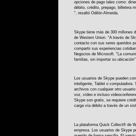
opciones de pago tales como: dinero
débito, crédito, prepago, billetera
", resaltó Odilón Almeida.
Skype tiene más de 300 millones d
de Western Union. "A través de Sk
contacto con sus seres queridos pa
compartir sus experiencias cotidia
Negocios de Microsoft. "La comuni
familias, sin importar su ubicación"
Los usuarios de Skype pueden cone
inteligente, Tablet o computadora.
archivos con cualquier otro usuari
voz, vídeo e incluso videoconferen
Skype son gratis, se requiere crédi
carga vía débito a través de un si
La plataforma Quick Collect® de W
empresa. Los usuarios de Skype pu
querido de forma sencilla. El servi