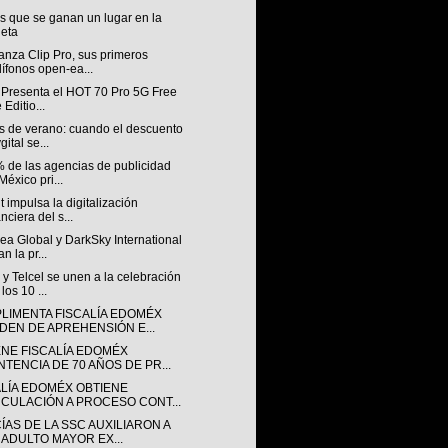
os que se ganan un lugar en la
eta
anza Clip Pro, sus primeros
ífonos open-ea...
x Presenta el HOT 70 Pro 5G Free
 Editio...
as de verano: cuando el descuento
gital se...
% de las agencias de publicidad
México pri...
t impulsa la digitalización
anciera del s...
ea Global y DarkSky International
n la pr...
 Telcel se unen a la celebración
los 10 ...
LIMENTA FISCALÍA EDOMÉX
DEN DE APREHENSIÓN E...
ENE FISCALÍA EDOMÉX
NTENCIA DE 70 AÑOS DE PR...
ALÍA EDOMÉX OBTIENE
NCULACIÓN A PROCESO CONT...
ÍAS DE LA SSC AUXILIARON A
 ADULTO MAYOR EX...