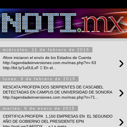
miércoles, 11 de febrero de 2015
›
Afore iniciaron el envío de los Estados de Cuenta
http://agendadeinversiones.com.mx/mas.php?n= 63
http://bit.ly/1u0ULxF  En el...
lunes, 9 de febrero de 2015
›
RESCATA PROFEPA DOS SERPIENTES DE CASCABEL
DETECTADAS EN CAMPUS DE UNIVERSIDAD DE SONORA
http://agendadeinversiones.com.mx/mas.php?n=71...
martes, 6 de enero de 2015
›
CERTIFICA PROFEPA 1,150 EMPRESAS EN EL SEGUNDO
AÑO DE GOBIERNO DEL PRESIDENTE EPN
http://noti.ws/1A6l2OX + La meta...