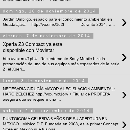
domingo, 16 de noviembre de 2014
›
Jardín Ombligo, espacio para el conocimiento ambiental en
Guadalajara http://vox.mx/1q2l · Durante 2014, a...
viernes, 7 de noviembre de 2014
Xperia Z3 Compact ya está
›
disponible con Movistar
http://vox.mx/1pb4 Recientemente Sony Mobile hizo la
presentación de uno de sus equipos más esperados de la serie
Z: el Xperi...
lunes, 3 de noviembre de 2014
›
NECESARIA CIRUGÍA MAYOR A LEGISLACIÓN AMBIENTAL:
HARO BÉLCHEZ http://vox.mx/1orv + Titular de PROFEPA
asegura que se requiere una ...
sábado, 1 de noviembre de 2014
›
PUNTOiCOMA CELEBRA 6 AÑOS DE SU APERTURA EN
MÉXICO México D.F. Fundada en 2008, es la primer Concept
Store en México que fusiona ...