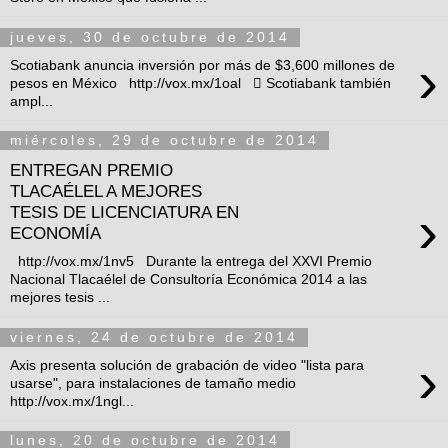
jueves, 30 de octubre de 2014
›
Scotiabank anuncia inversión por más de $3,600 millones de
pesos en México http://vox.mx/1oal  Scotiabank también
ampl...
miércoles, 29 de octubre de 2014
ENTREGAN PREMIO
TLACAÉLEL A MEJORES
›
TESIS DE LICENCIATURA EN
ECONOMÍA
http://vox.mx/1nv5 Durante la entrega del XXVI Premio
Nacional Tlacaélel de Consultoría Económica 2014 a las
mejores tesis ...
viernes, 24 de octubre de 2014
›
Axis presenta solución de grabación de video "lista para
usarse", para instalaciones de tamaño medio
http://vox.mx/1ngl...
lunes, 20 de octubre de 2014